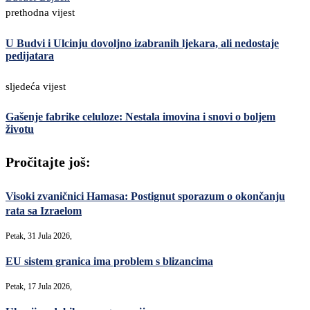
prethodna vijest
U Budvi i Ulcinju dovoljno izabranih ljekara, ali nedostaje
pedijatara
sljedeća vijest
Gašenje fabrike celuloze: Nestala imovina i snovi o boljem
životu
Pročitajte još:
Visoki zvaničnici Hamasa: Postignut sporazum o okončanju
rata sa Izraelom
Petak, 31 Jula 2026,
EU sistem granica ima problem s blizancima
Petak, 17 Jula 2026,