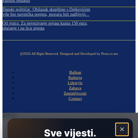
važnim temama
Danski političar: Obilazak skupštine s Dajkovićem
više bio turistička posjeta, moraću biti pažljiviji...
Od sjutra: Za nevezivanje pojasa kazna 150 eura,
plaćanje i na licu mjesta
@2026.All Right Reserved. Designed and Developed by Press.co.me
Balkan
Kuhinja
Lifestyle
Zabava
Zanimljivosti
Contact
Naslovna
×
Sve vijesti.
Politika