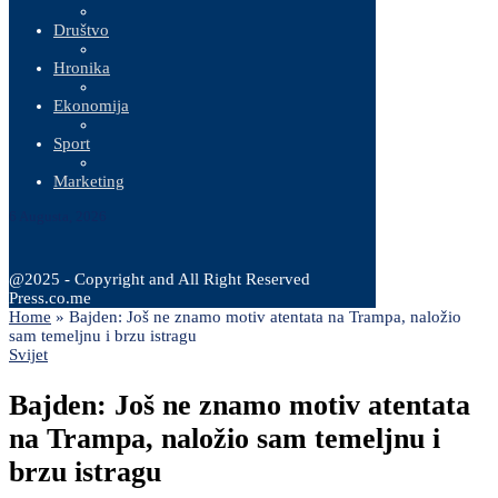
Društvo
Hronika
Ekonomija
Sport
Marketing
6 Augusta, 2026
@2025 - Copyright and All Right Reserved
Press.co.me
Home
»
Bajden: Još ne znamo motiv atentata na Trampa, naložio
sam temeljnu i brzu istragu
Svijet
Bajden: Još ne znamo motiv atentata
na Trampa, naložio sam temeljnu i
brzu istragu