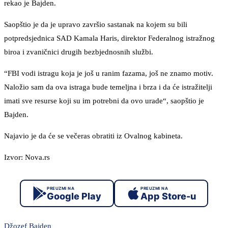
rekao je Bajden.
Saopštio je da je upravo završio sastanak na kojem su bili
potpredsjednica SAD Kamala Haris, direktor Federalnog istražnog
biroa i zvaničnici drugih bezbjednosnih službi.
“FBI vodi istragu koja je još u ranim fazama, još ne znamo motiv.
Naložio sam da ova istraga bude temeljna i brza i da će istražitelji
imati sve resurse koji su im potrebni da ovo urade“, saopštio je
Bajden.
Najavio je da će se večeras obratiti iz Ovalnog kabineta.
Izvor: Nova.rs
PREUZMI NA
PREUZMI NA
Google Play
App Store-u
Džozef Bajden