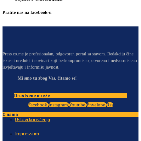
Pratite nas na facebook-u
Press.co.me je profesionalan, odgovoran portal sa stavom. Redakciju čine
iskusni urednici i novinari koji beskompromisno, otvoreno i nedvosmisleno
izvještavaju i informišu javnost.
Mi smo tu zbog Vas, čitamo se!
Društvene mreže
Facebook
Instagram
Youtube
Envelope
Rss
O nama
Uslovi korišćenja
Impressum