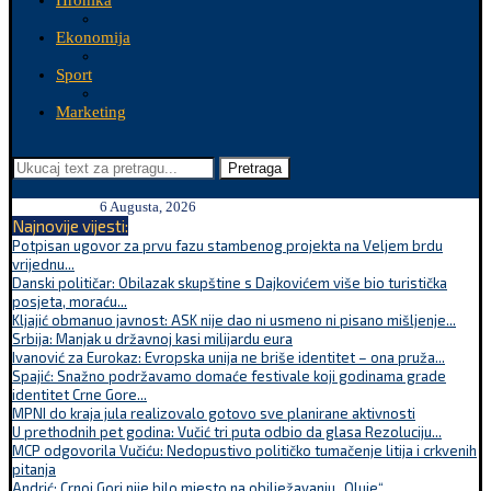
Hronika
Ekonomija
Sport
Marketing
Pretraga
6 Augusta, 2026
Najnovije vijesti:
Potpisan ugovor za prvu fazu stambenog projekta na Veljem brdu
vrijednu...
Danski političar: Obilazak skupštine s Dajkovićem više bio turistička
posjeta, moraću...
Kljajić obmanuo javnost: ASK nije dao ni usmeno ni pisano mišljenje...
Srbija: Manjak u državnoj kasi milijardu eura
Ivanović za Eurokaz: Evropska unija ne briše identitet – ona pruža...
Spajić: Snažno podržavamo domaće festivale koji godinama grade
identitet Crne Gore...
MPNI do kraja jula realizovalo gotovo sve planirane aktivnosti
U prethodnih pet godina: Vučić tri puta odbio da glasa Rezoluciju...
MCP odgovorila Vučiću: Nedopustivo političko tumačenje litija i crkvenih
pitanja
Andrić: Crnoj Gori nije bilo mjesto na obilježavanju „Oluje“