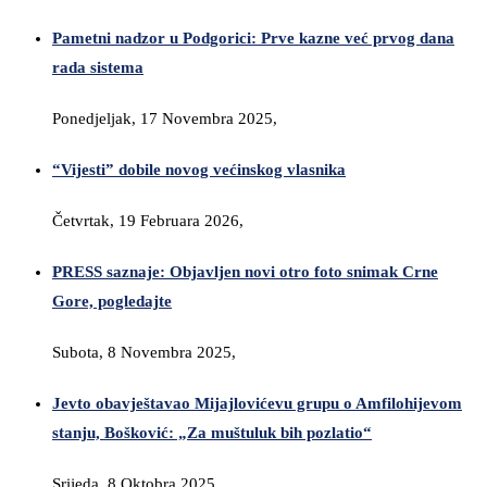
Pametni nadzor u Podgorici: Prve kazne već prvog dana
rada sistema
Ponedjeljak, 17 Novembra 2025,
“Vijesti” dobile novog većinskog vlasnika
Četvrtak, 19 Februara 2026,
PRESS saznaje: Objavljen novi otro foto snimak Crne
Gore, pogledajte
Subota, 8 Novembra 2025,
Jevto obavještavao Mijajlovićevu grupu o Amfilohijevom
stanju, Bošković: „Za muštuluk bih pozlatio“
Srijeda, 8 Oktobra 2025,