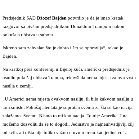
Predsjednik SAD
Džozef Bajden
potvrdio je da je imao kratak
razgovor sa bivšim predsjednikom Donaldom Trampom nakon
pokušaja ubistva u subotu.
Iskreno sam zahvalan što je dobro i što se oporavlja“, rekao je
Bajden.
Na kratkoj pres konfereniji u Bijeloj kući, američki predsjednik je
osudio pokušaj ubistva Trampa, rekavši da nema mjesta za ovu vrstu
nasilja u zemlji.
„U Americi nema mjesta ovakvom nasilju, ili bilo kakvom nasilju u
tom smislu. Pokušaj atentata je suprotan svemu za šta se kao nacija
zalažemo. Svemu. Nismo to mi kao nacija. To nije Amerika. I ne
možemo dozvoliti da se to dogodi. Jedinstvo je najneuhvatljiviji cilj
od svih, ali ništa nije toliko važno u ovom trenu kao jedinstvo“,