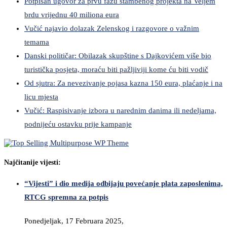
Potpisan ugovor za prvu fazu stambenog projekta na Veljem
brdu vrijednu 40 miliona eura
Vučić najavio dolazak Zelenskog i razgovore o važnim
temama
Danski političar: Obilazak skupštine s Dajkovićem više bio
turistička posjeta, moraću biti pažljiviji kome ću biti vodič
Od sjutra: Za nevezivanje pojasa kazna 150 eura, plaćanje i na
licu mjesta
Vučić: Raspisivanje izbora u narednim danima ili nedeljama,
podnijeću ostavku prije kampanje
Najčitanije vijesti:
“Vijesti” i dio medija odbijaju povećanje plata zaposlenima,
RTCG spremna za potpis
Ponedjeljak, 17 Februara 2025,