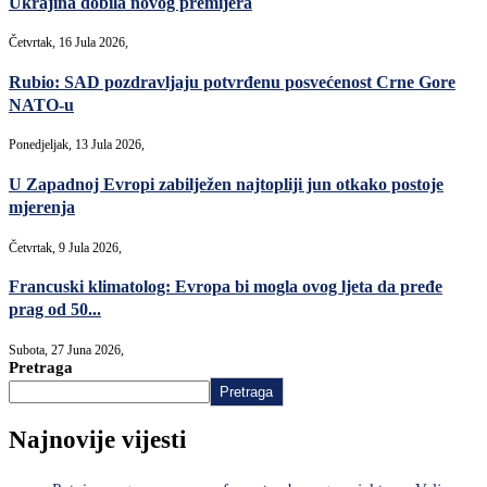
Ukrajina dobila novog premijera
Četvrtak, 16 Jula 2026,
Rubio: SAD pozdravljaju potvrđenu posvećenost Crne Gore
NATO-u
Ponedjeljak, 13 Jula 2026,
U Zapadnoj Evropi zabilježen najtopliji jun otkako postoje
mjerenja
Četvrtak, 9 Jula 2026,
Francuski klimatolog: Evropa bi mogla ovog ljeta da pređe
prag od 50...
Subota, 27 Juna 2026,
Pretraga
Pretraga
Najnovije vijesti