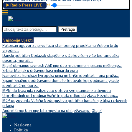
▶️ Radio Press LIVE!
🔊
Pretraga
Najnovije vijesti:
Potpisan ugovor za prvu fazu stambenog projekta na Veljem brdu
vrijednu...
Danski političar: Obilazak skupštine s Dajkovićem više bio turistička
posjeta, moraću...
Kljajić obmanuo javnost: ASK nije dao ni usmeno ni pisano mišljenje...
Srbija: Manjak u državnoj kasi milijardu eura
Ivanović za Eurokaz: Evropska unija ne briše identitet – ona pruža...
Spajić: Snažno podržavamo domaće festivale koji godinama grade
identitet Crne Gore...
MPNI do kraja jula realizovalo gotovo sve planirane aktivnosti
U prethodnih pet godina: Vučić tri puta odbio da glasa Rezoluciju...
MCP odgovorila Vučiću: Nedopustivo političko tumačenje litija i crkvenih
pitanja
Andrić: Crnoj Gori nije bilo mjesto na obilježavanju „Oluje“
Naslovna
Politika