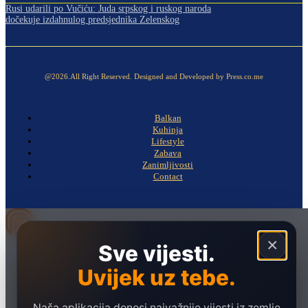
Rusi udarili po Vučiću: Juda srpskog i ruskog naroda
dočekuje izdahnulog predsjednika Zelenskog
@2026.All Right Reserved. Designed and Developed by Press.co.me
Balkan
Kuhinja
Lifestyle
Zabava
Zanimljivosti
Contact
×
Sve vijesti.
Naslovna
Politika
Uvijek uz tebe.
Društvo
Naša aplikacija donosi najvažnije vijesti iz zemlje