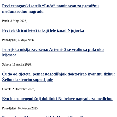
Prvi crnogorski satelit “Luča” nominovan za prestižnu
međunarodnu nagradu
Petak, 8 Maja 2026,
Prvi električni leteći taksiji lete iznad Njujorka
Ponedjeljak, 4 Maja 2026,
Istorijska misija završena: Artemis 2 se vratio sa puta oko
Mjeseca
Subota, 11 Aprila 2026,
Čudo od djeteta, petnaestogodišnjak doktorirao kvantnu fiziku:
Želim da stvorim super-ljude
Utorak, 2 Decembra 2025,
Evo ko su ovogodišnji dobitnici Nobelove nagrade za medicinu
Ponedjeljak, 6 Oktobra 2025,