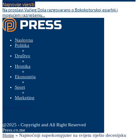
Najnovije vijesti:
Na proslavi Vučjeg Dola razgovarano o Bokokotorskoj eparhiji i
P
mogućem razrješenju...
Naslovna
Politika
Društvo
Hronika
Ekonomija
Sport
Marketing
8 Augusta, 2026
@2025 - Copyright and All Right Reserved
Press.co.me
Home
»
Najmoćniji superkompjuter na svijetu riješio decenijsku