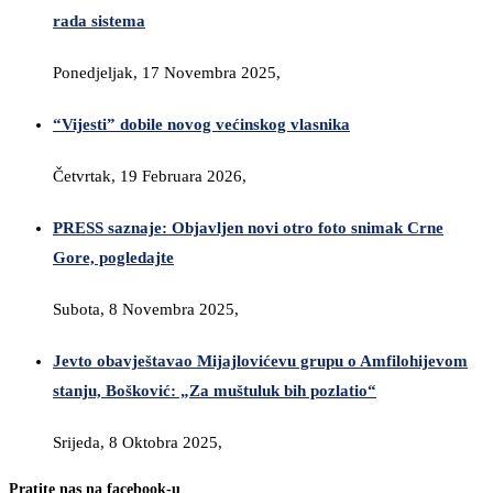
rada sistema
Ponedjeljak, 17 Novembra 2025,
“Vijesti” dobile novog većinskog vlasnika
Četvrtak, 19 Februara 2026,
PRESS saznaje: Objavljen novi otro foto snimak Crne
Gore, pogledajte
Subota, 8 Novembra 2025,
Jevto obavještavao Mijajlovićevu grupu o Amfilohijevom
stanju, Bošković: „Za muštuluk bih pozlatio“
Srijeda, 8 Oktobra 2025,
Pratite nas na facebook-u