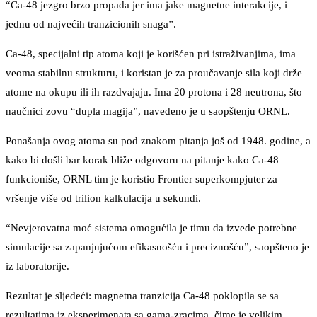
“Ca-48 jezgro brzo propada jer ima jake magnetne interakcije, i
jednu od najvećih tranzicionih snaga”.
Ca-48, specijalni tip atoma koji je korišćen pri istraživanjima, ima
veoma stabilnu strukturu, i koristan je za proučavanje sila koji drže
atome na okupu ili ih razdvajaju. Ima 20 protona i 28 neutrona, što
naučnici zovu “dupla magija”, navedeno je u saopštenju ORNL.
Ponašanja ovog atoma su pod znakom pitanja još od 1948. godine, a
kako bi došli bar korak bliže odgovoru na pitanje kako Ca-48
funkcioniše, ORNL tim je koristio Frontier superkompjuter za
vršenje više od trilion kalkulacija u sekundi.
“Nevjerovatna moć sistema omogućila je timu da izvede potrebne
simulacije sa zapanjujućom efikasnošću i preciznošću”, saopšteno je
iz laboratorije.
Rezultat je sljedeći: magnetna tranzicija Ca-48 poklopila se sa
rezultatima iz eksperimenata sa gama-zracima, čime je velikim