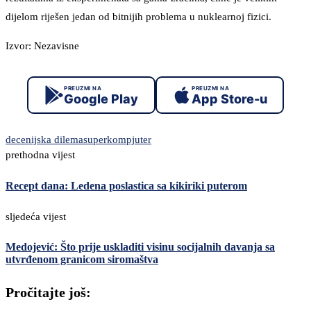
dijelom riješen jedan od bitnijih problema u nuklearnoj fizici.
Izvor: Nezavisne
PREUZMI NA
PREUZMI NA
Google Play
App Store-u
decenijska dilema
superkompjuter
prethodna vijest
Recept dana: Ledena poslastica sa kikiriki puterom
sljedeća vijest
Medojević: Što prije uskladiti visinu socijalnih davanja sa
utvrđenom granicom siromaštva
Pročitajte još: