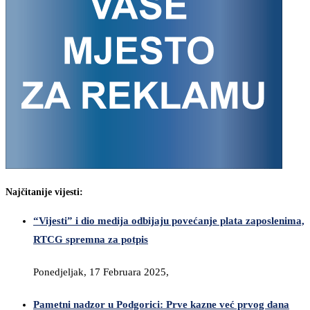
Najčitanije vijesti:
“Vijesti” i dio medija odbijaju povećanje plata zaposlenima,
RTCG spremna za potpis
Ponedjeljak, 17 Februara 2025,
Pametni nadzor u Podgorici: Prve kazne već prvog dana