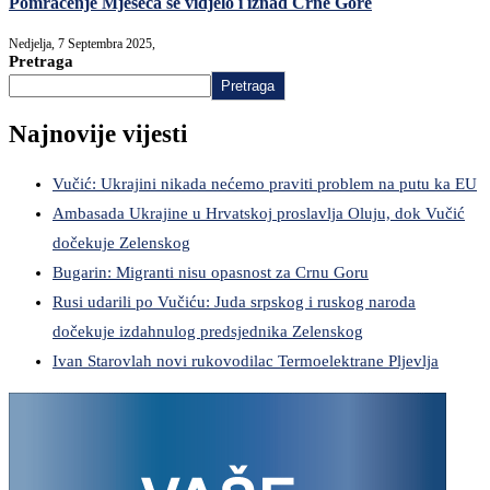
Pomračenje Mjeseca se vidjelo i iznad Crne Gore
Nedjelja, 7 Septembra 2025,
Pretraga
Pretraga
Najnovije vijesti
Vučić: Ukrajini nikada nećemo praviti problem na putu ka EU
Ambasada Ukrajine u Hrvatskoj proslavlja Oluju, dok Vučić
dočekuje Zelenskog
Bugarin: Migranti nisu opasnost za Crnu Goru
Rusi udarili po Vučiću: Juda srpskog i ruskog naroda
dočekuje izdahnulog predsjednika Zelenskog
Ivan Starovlah novi rukovodilac Termoelektrane Pljevlja