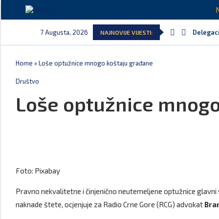
7 Augusta, 2026
Delegaci
NAJNOVIJE VIJESTI:
Home
»
Loše optužnice mnogo koštaju građane
Društvo
Loše optužnice mnogo
Foto: Pixabay
Pravno nekvalitetne i činjenično neutemeljene optužnice glavni 
naknade štete, ocjenjuje za Radio Crne Gore (RCG) advokat
Bra