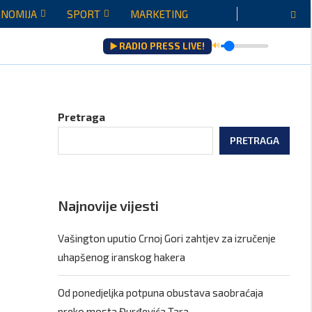
NOMIJA
SPORT
MARKETING
▶️ RADIO PRESS LIVE!
🔊
Pretraga
PRETRAGA
Najnovije vijesti
Vašington uputio Crnoj Gori zahtjev za izručenje
uhapšenog iranskog hakera
Od ponedjeljka potpuna obustava saobraćaja
preko mosta Đurđevića Tara