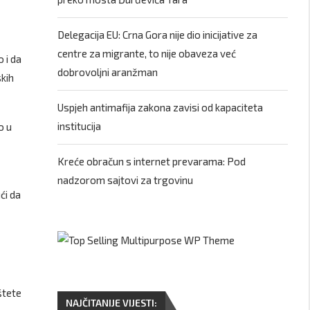
Delegacija EU: Crna Gora nije dio inicijative za
centre za migrante, to nije obaveza već
 i da
dobrovoljni aranžman
skih
Uspjeh antimafija zakona zavisi od kapaciteta
institucija
o u
Kreće obračun s internet prevarama: Pod
nadzorom sajtovi za trgovinu
ći da
štete
NAJČITANIJE VIJESTI: