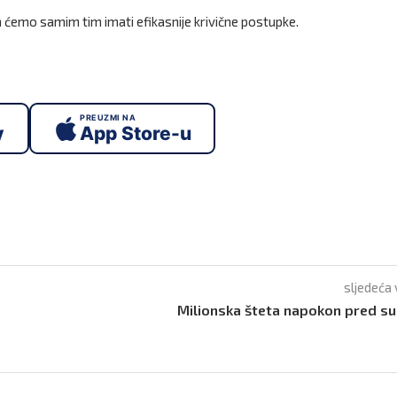
 da ćemo samim tim imati efikasnije krivične postupke.
PREUZMI NA
y
App Store-u
sljedeća 
Milionska šteta napokon pred 