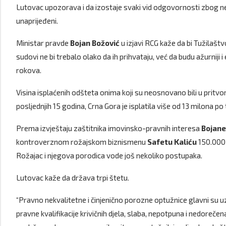
Lutovac upozorava i da izostaje svaki vid odgovornosti zbog nes
unaprijeđeni.
Ministar pravde
Bojan Božović
u izjavi RCG kaže da bi Tužilašt
sudovi ne bi trebalo olako da ih prihvataju, već da budu ažurniji i
rokova.
Visina isplaćenih odšteta onima koji su neosnovano bili u pritvoru
posljednjih 15 godina, Crna Gora je isplatila više od 13 milona 
Prema izvještaju zaštitnika imovinsko-pravnih interesa
Bojane
kontroverznom rožajskom biznismenu
Safetu Kaliću
150.000
Rožajac i njegova porodica vode još nekoliko postupaka.
Lutovac kaže da država trpi štetu.
“Pravno nekvalitetne i činjenično porozne optužnice glavni su u
pravne kvalifikacije krivičnih djela, slaba, nepotpuna i nedoreč