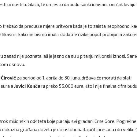
tručnosti tužilaca, te umjesto da budu sankcionisani, oni čak bivaju
vo trebalo da predlaže mjere pritvora kada je to zaista neophodno, kao
 efikasniji, kako ne bismo imali i dodatne rizike poput probijanja zakon
 zasad nije poznata, ali je jasno da su u pitanju milionski iznosi. Sam
po tom osnovu.
 Ćirović
za period od 1. aprila do 30. juna, država će morati da plati
 eura a
Jovici
Končaru
preko 55.000 eura, što i nije finalna cifra budu
zrok milionskih odšteta koje plaćaju svi građani Crne Gore. Pogrešne
ena dokazna građana dovela je do oslobobađajućih presuda i do velike 