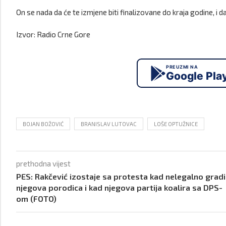
On se nada da će te izmjene biti finalizovane do kraja godine, i
Izvor: Radio Crne Gore
PREUZMI NA
Google Pla
BOJAN BOŽOVIĆ
BRANISLAV LUTOVAC
LOŠE OPTUŽNICE
prethodna vijest
PES: Rakčević izostaje sa protesta kad nelegalno gradi
njegova porodica i kad njegova partija koalira sa DPS-
om (FOTO)