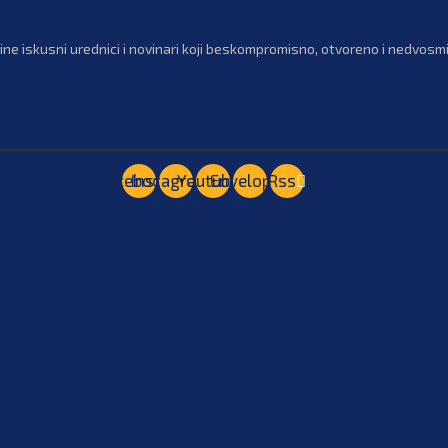
ne iskusni urednici i novinari koji beskompromisno, otvoreno i nedvosmis
Facebook
Instagram
Youtube
Envelope
Rss