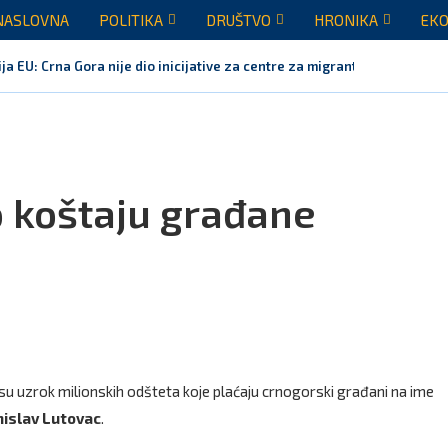
NASLOVNA
POLITIKA
DRUŠTVO
HRONIKA
EKO
ja EU: Crna Gora nije dio inicijative za centre za migrante,...
 koštaju građane
su uzrok milionskih odšteta koje plaćaju crnogorski građani na ime
nislav Lutovac
.