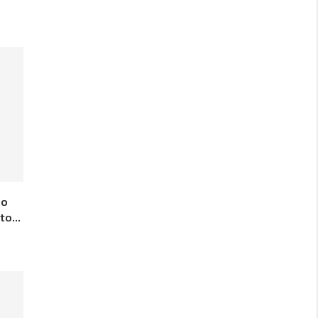
io
to...