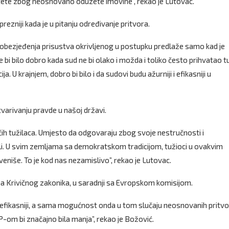
tete zbog neosnovano oduzete imovine”, rekao je Lutovac.
rezniji kada je u pitanju određivanje pritvora.
obezjeđenja prisustva okrivljenog u postupku predlaže samo kad je
i bilo dobro kada sud ne bi olako i možda i toliko često prihvatao t
. U krajnjem, dobro bi bilo i da sudovi budu ažurniji i efikasniji u
arivanju pravde u našoj državi.
ćih tužilaca. Umjesto da odgovaraju zbog svoje nestručnosti i
li. U svim zemljama sa demokratskom tradicijom, tužioci u ovakvim
eniše. To je kod nas nezamislivo”, rekao je Lutovac.
a Krivičnog zakonika, u saradnji sa Evropskom komisijom.
ikasniji, a sama mogućnost onda u tom slučaju neosnovanih pritvora
KP-om bi značajno bila manja”, rekao je Božović.