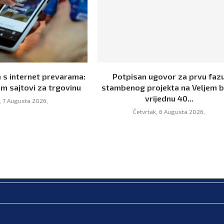
 s internet prevarama:
Potpisan ugovor za prvu faz
m sajtovi za trgovinu
stambenog projekta na Veljem 
vrijednu 40...
, 7 Augusta 2026,
Četvrtak, 6 Augusta 2026,