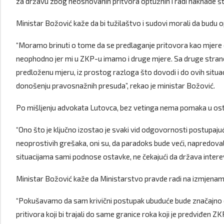
za državu zbog neosnovanih pritvora optužnih i radi naknade š
Ministar Božović kaže da bi tužilaštvo i sudovi morali da budu op
“Moramo brinuti o tome da se predlaganje pritovora kao mjere 
neophodno jer mi u ZKP-u imamo i druge mjere. Sa druge strane b
predloženu mjeru, iz prostog razloga što dovodi i do ovih situacija
donošenju pravosnažnih presuda”, rekao je ministar Božović.
Po mišljenju advokata Lutovca, bez vetinga nema pomaka u ostv
“Ono što je ključno izostao je svaki vid odgovornosti postupaju
neoprostivih grešaka, oni su, da paradoks bude veći, napredova
situacijama sami podnose ostavke, ne čekajući da država interev
Ministar Božović kaže da Ministarstvo pravde radi na izmjenam
“Pokušavamo da sam krivični postupak ubuduće bude značajno ef
pritivora koji bi trajali do same granice roka koji je predviđen Z