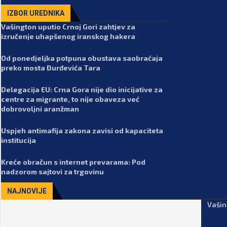
IZBOR UREDNIKA
Vašington uputio Crnoj Gori zahtjev za
izručenje uhapšenog iranskog hakera
Od ponedjeljka potpuna obustava saobraćaja
preko mosta Đurđevića Tara
Delegacija EU: Crna Gora nije dio inicijative za
centre za migrante, to nije obaveza već
dobrovoljni aranžman
Uspjeh antimafija zakona zavisi od kapaciteta
institucija
Kreće obračun s internet prevarama: Pod
nadzorom sajtovi za trgovinu
NAJNOVIJE
Vašin