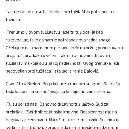
Tada je kazao da su bjelopoljskom tužilaštvu potrebna tri
tužioca.
„Trenutno u ovom tužilaštvu rade tri tužioca i ja kao
rukovodilac, tako da nam je potrebna nova radna snaga.
Očekujem da u narednom periodu dođe do bržeg popunjavanja
broja tužilaca, kako u višem, tako i u osnovnim državnim
tužilaštvima koja su u našoj nadležnosti. Ovog trenutka radi
nedovoljan broj tužilaca“, istakao je ranije Đalović.
Osim što u Bijelom Polju kubure a radnom snagom, Đalović je
tada kazao i da se suočavaju sa bezbjednosnim rizicima.
„Tu su pored nas i Osnovno državno tužilaštvo, Sud za
prekršaje i Zaštitnik opštinske imovine. Bezbjednost nije na
odgovarajućem nivou. Naročito ako se ima u vidu činjenica da
svi koriste isti ulaz u zgradu, a da nema ni video-nadzora, ni