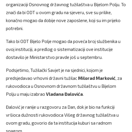
organizaciji Osnovnog državnog tužilaštva u Bijelom Polju. To
znači da bi ODT u ovom gradu na sjeveru, sve su prilike,
konačno mogao da dobije nove zaposlene, koji su im prijeko
potrebni.
Tako bi ODT Bijelo Polje mogao da poveća broj službenika u
ovoj instituciji, a predlog o sistematizaciji ove institucije
dostavilo je Ministarstvo pravde još u septembru.
Podsjetimo, Tužilački Savjet je na sjednici, kojom je
predsjedavao vrhovni državni tužilac
Milorad Marković
, za
rukovodioca u Osnovnom državnom tužilaštvu u Bijelom
Polju u maju izabrao
Vladana
Đalovića
.
Đalović je ranije u razgovoru za Dan, dok je bio na funkciji
vršioca dužnosti rukovodioca Višeg državnog tužilaštva u
ovom gradu, govorio da ta institucija kuburi sa radnom
snagom.