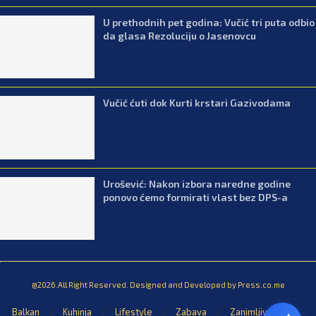
U prethodnih pet godina: Vučić tri puta odbio
da glasa Rezoluciju o Jasenovcu
Vučić ćuti dok Kurti krstari Gazivodama
Urošević: Nakon izbora naredne godine
ponovo ćemo formirati vlast bez DPS-a
@2026.All Right Reserved. Designed and Developed by Press.co.me
Balkan
Kuhinja
Lifestyle
Zabava
Zanimljivosti