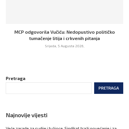
MCP odgovorila Vučiću: Nedopustivo političko
tumačenje litija i crkvenih pitanja
Srijeda, 5 Augusta 2026,
Pretraga
PRETRAGA
Najnovije vijesti
Veće zarade za sudije i tužioce, Sindikat traži povećanje i za