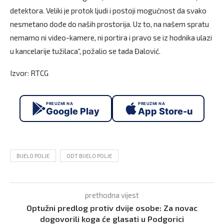
detektora. Veliki je protok ljudi i postoji mogućnost da svako
nesmetano dođe do naših prostorija. Uz to, na našem spratu
nemamo ni video-kamere, ni portira i pravo se iz hodnika ulazi
u kancelarije tužilaca“, požalio se tada Đalović.
Izvor: RTCG
PREUZMI NA
PREUZMI NA
Google Play
App Store-u
BIJELO POLJE
ODT BIJELO POLJE
prethodna vijest
Optužni predlog protiv dvije osobe: Za novac
dogovorili koga će glasati u Podgorici