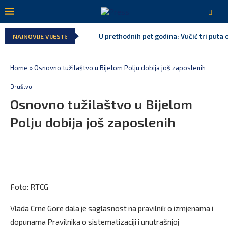
U prethodnih pet godina: Vučić tri puta o
NAJNOVIJE VIJESTI:
Home
»
Osnovno tužilaštvo u Bijelom Polju dobija još zaposlenih
Društvo
Osnovno tužilaštvo u Bijelom
Polju dobija još zaposlenih
Foto: RTCG
Vlada Crne Gore dala je saglasnost na pravilnik o izmjenama i
dopunama Pravilnika o sistematizaciji i unutrašnjoj