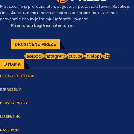
Press.co.me je profesionalan, odgovoran portal sa stavom. Redakciju
čine iskusni urednici i novinari koji beskompromisno, otvoreno i
nedvosmisleno izvještavaju i informišu javnost.
Mi smo tu zbog Vas, čitamo se!
DRUŠTVENE MREŽE
Facebook
Instagram
Youtube
Envelope
Rss
O NAMA
USLOVI KORIŠĆENJA
IMPRESSUM
PRIVACY POLICY
MARKETING
NASLOVNA