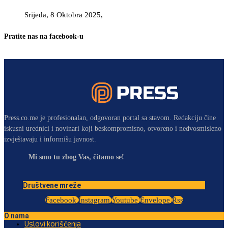
Srijeda, 8 Oktobra 2025,
Pratite nas na facebook-u
Press.co.me je profesionalan, odgovoran portal sa stavom. Redakciju čine
iskusni urednici i novinari koji beskompromisno, otvoreno i nedvosmisleno
izvještavaju i informišu javnost.
Mi smo tu zbog Vas, čitamo se!
Društvene mreže
Facebook
Instagram
Youtube
Envelope
Rss
O nama
Uslovi korišćenja