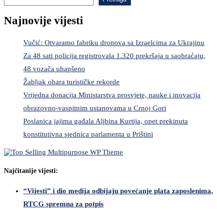
Najnovije vijesti
Vučić: Otvaramo fabriku dronova sa Izraelcima za Ukrajinu
Za 48 sati policija registrovala 1.320 prekršaja u saobraćaju,
48 vozača uhapšeno
Žabljak obara turističke rekorde
Vrijedna donacija Ministarstva prosvjete, nauke i inovacija
obrazovno-vaspitnim ustanovama u Crnoj Gori
Poslanica jajima gađala Aljbina Kurtija, opet prekinuta
konstitutivna sjednica parlamenta u Prištini
Najčitanije vijesti:
“Vijesti” i dio medija odbijaju povećanje plata zaposlenima,
RTCG spremna za potpis