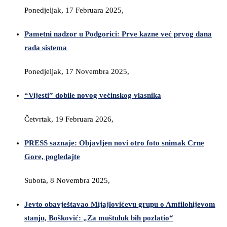
Ponedjeljak, 17 Februara 2025,
Pametni nadzor u Podgorici: Prve kazne već prvog dana
rada sistema
Ponedjeljak, 17 Novembra 2025,
“Vijesti” dobile novog većinskog vlasnika
Četvrtak, 19 Februara 2026,
PRESS saznaje: Objavljen novi otro foto snimak Crne
Gore, pogledajte
Subota, 8 Novembra 2025,
Jevto obavještavao Mijajlovićevu grupu o Amfilohijevom
stanju, Bošković: „Za muštuluk bih pozlatio“