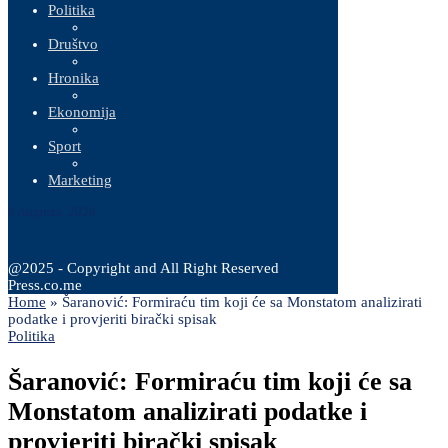
Politika
Društvo
Hronika
Ekonomija
Sport
Marketing
9 Augusta, 2026
@2025 - Copyright and All Right Reserved
Press.co.me
Home
»
Šaranović: Formiraću tim koji će sa Monstatom analizirati
podatke i provjeriti birački spisak
Politika
Šaranović: Formiraću tim koji će sa
Monstatom analizirati podatke i
provjeriti birački spisak