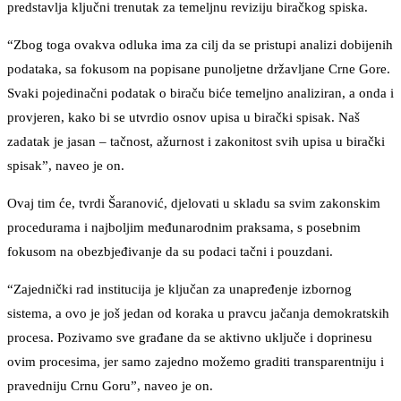
predstavlja ključni trenutak za temeljnu reviziju biračkog spiska.
“Zbog toga ovakva odluka ima za cilj da se pristupi analizi dobijenih
podataka, sa fokusom na popisane punoljetne državljane Crne Gore.
Svaki pojedinačni podatak o biraču biće temeljno analiziran, a onda i
provjeren, kako bi se utvrdio osnov upisa u birački spisak. Naš
zadatak je jasan – tačnost, ažurnost i zakonitost svih upisa u birački
spisak”, naveo je on.
Ovaj tim će, tvrdi Šaranović, djelovati u skladu sa svim zakonskim
procedurama i najboljim međunarodnim praksama, s posebnim
fokusom na obezbjeđivanje da su podaci tačni i pouzdani.
“Zajednički rad institucija je ključan za unapređenje izbornog
sistema, a ovo je još jedan od koraka u pravcu jačanja demokratskih
procesa. Pozivamo sve građane da se aktivno uključe i doprinesu
ovim procesima, jer samo zajedno možemo graditi transparentniju i
pravedniju Crnu Goru”, naveo je on.