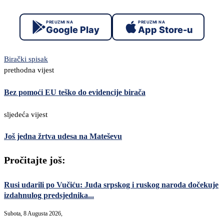
PREUZMI NA
PREUZMI NA
Google Play
App Store-u
Birački spisak
prethodna vijest
Bez pomoći EU teško do evidencije birača
sljedeća vijest
Još jedna žrtva udesa na Mateševu
Pročitajte još:
Rusi udarili po Vučiću: Juda srpskog i ruskog naroda dočekuje
izdahnulog predsjednika...
Subota, 8 Augusta 2026,