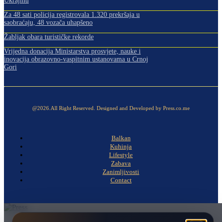
Ukrajinu
Za 48 sati policija registrovala 1.320 prekršaja u
saobraćaju, 48 vozača uhapšeno
Žabljak obara turističke rekorde
Vrijedna donacija Ministarstva prosvjete, nauke i
inovacija obrazovno-vaspitnim ustanovama u Crnoj
Gori
@2026.All Right Reserved. Designed and Developed by Press.co.me
Balkan
Kuhinja
Lifestyle
Zabava
Zanimljivosti
Contact