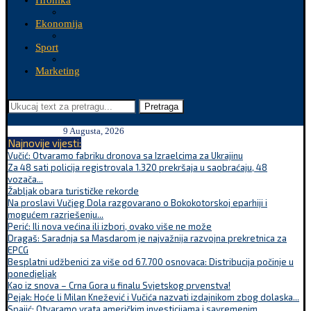
Hronika
Ekonomija
Sport
Marketing
Pretraga
9 Augusta, 2026
Najnovije vijesti:
Vučić: Otvaramo fabriku dronova sa Izraelcima za Ukrajinu
Za 48 sati policija registrovala 1.320 prekršaja u saobraćaju, 48
vozača...
Žabljak obara turističke rekorde
Na proslavi Vučjeg Dola razgovarano o Bokokotorskoj eparhiji i
mogućem razrješenju...
Perić: Ili nova većina ili izbori, ovako više ne može
Dragaš: Saradnja sa Masdarom je najvažnija razvojna prekretnica za
EPCG
Besplatni udžbenici za više od 67.700 osnovaca: Distribucija počinje u
ponedjeljak
Kao iz snova – Crna Gora u finalu Svjetskog prvenstva!
Pejak: Hoće li Milan Knežević i Vučića nazvati izdajnikom zbog dolaska...
Spajić: Otvaramo vrata američkim investicijama i savremenim