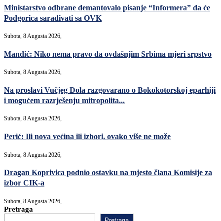
Ministarstvo odbrane demantovalo pisanje “Informera” da će
Podgorica sarađivati sa OVK
Subota, 8 Augusta 2026,
Mandić: Niko nema pravo da ovdašnjim Srbima mjeri srpstvo
Subota, 8 Augusta 2026,
Na proslavi Vučjeg Dola razgovarano o Bokokotorskoj eparhiji
i mogućem razrješenju mitropolita...
Subota, 8 Augusta 2026,
Perić: Ili nova većina ili izbori, ovako više ne može
Subota, 8 Augusta 2026,
Dragan Koprivica podnio ostavku na mjesto člana Komisije za
izbor CIK-a
Subota, 8 Augusta 2026,
Pretraga
Pretraga