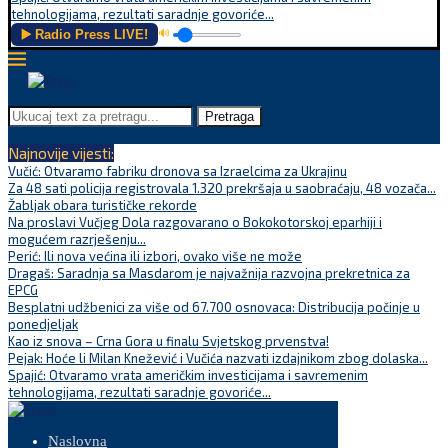
tehnologijama, rezultati saradnje govoriće...
▶️ Radio Press LIVE!
🔊
Pretraga
Najnovije vijesti:
Vučić: Otvaramo fabriku dronova sa Izraelcima za Ukrajinu
Za 48 sati policija registrovala 1.320 prekršaja u saobraćaju, 48 vozača...
Žabljak obara turističke rekorde
Na proslavi Vučjeg Dola razgovarano o Bokokotorskoj eparhiji i
mogućem razrješenju...
Perić: Ili nova većina ili izbori, ovako više ne može
Dragaš: Saradnja sa Masdarom je najvažnija razvojna prekretnica za
EPCG
Besplatni udžbenici za više od 67.700 osnovaca: Distribucija počinje u
ponedjeljak
Kao iz snova – Crna Gora u finalu Svjetskog prvenstva!
Pejak: Hoće li Milan Knežević i Vučića nazvati izdajnikom zbog dolaska...
Spajić: Otvaramo vrata američkim investicijama i savremenim
tehnologijama, rezultati saradnje govoriće...
Naslovna