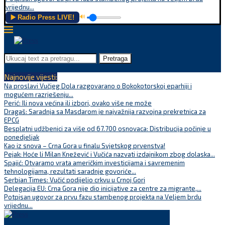
vrijednu...
▶️ Radio Press LIVE!
🔊
Pretraga
Najnovije vijesti:
Na proslavi Vučjeg Dola razgovarano o Bokokotorskoj eparhiji i
mogućem razrješenju...
Perić: Ili nova većina ili izbori, ovako više ne može
Dragaš: Saradnja sa Masdarom je najvažnija razvojna prekretnica za
EPCG
Besplatni udžbenici za više od 67.700 osnovaca: Distribucija počinje u
ponedjeljak
Kao iz snova – Crna Gora u finalu Svjetskog prvenstva!
Pejak: Hoće li Milan Knežević i Vučića nazvati izdajnikom zbog dolaska...
Spajić: Otvaramo vrata američkim investicijama i savremenim
tehnologijama, rezultati saradnje govoriće...
Serbian Times: Vučić podijelio crkvu u Crnoj Gori
Delegacija EU: Crna Gora nije dio inicijative za centre za migrante,...
Potpisan ugovor za prvu fazu stambenog projekta na Veljem brdu
vrijednu...