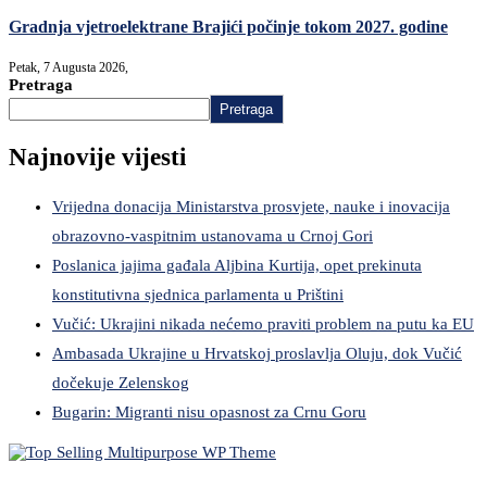
Gradnja vjetroelektrane Brajići počinje tokom 2027. godine
Petak, 7 Augusta 2026,
Pretraga
Pretraga
Najnovije vijesti
Vrijedna donacija Ministarstva prosvjete, nauke i inovacija
obrazovno-vaspitnim ustanovama u Crnoj Gori
Poslanica jajima gađala Aljbina Kurtija, opet prekinuta
konstitutivna sjednica parlamenta u Prištini
Vučić: Ukrajini nikada nećemo praviti problem na putu ka EU
Ambasada Ukrajine u Hrvatskoj proslavlja Oluju, dok Vučić
dočekuje Zelenskog
Bugarin: Migranti nisu opasnost za Crnu Goru