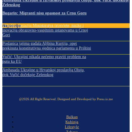
Ambasada Ukrajine u Hrvatskoj proslavlja Oluju, dok Vučić dočekuje
Zelenskog
Bugarin: Migranti nisu opasnost za Crnu Goru
Najnovije
Vrijedna donacija Ministarstva prosvjete, nauke i
inovacija obrazovno-vaspitnim ustanovama u Crnoj
Gori
Poslanica jajima gađala Aljbina Kurtija, opet
prekinuta konstitutivna sjednica parlamenta u Prištini
Vučić: Ukrajini nikada nećemo praviti problem na
putu ka EU
Ambasada Ukrajine u Hrvatskoj proslavlja Oluju,
dok Vučić dočekuje Zelenskog
@2026.All Right Reserved. Designed and Developed by Press.co.me
Balkan
Kuhinja
Lifestyle
Zabava