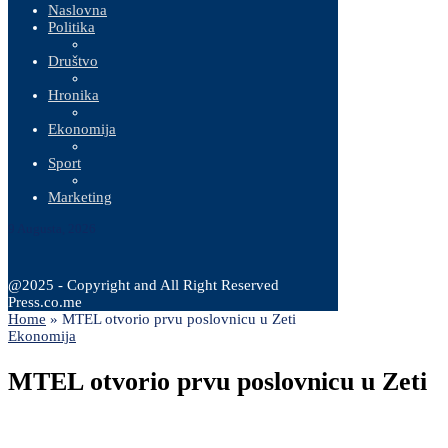
Naslovna
Politika
Društvo
Hronika
Ekonomija
Sport
Marketing
9 Augusta, 2026
@2025 - Copyright and All Right Reserved
Press.co.me
Home
»
MTEL otvorio prvu poslovnicu u Zeti
Ekonomija
MTEL otvorio prvu poslovnicu u Zeti