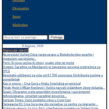
Hronika
Ekonomija
Sport
Marketing
Pretraga
9 Augusta, 2026
Najnovije vijesti:
Na proslavi Vučjeg Dola razgovarano o Bokokotorskoj eparhiji i
mogućem razrješenju...
Perić: Ili nova većina ili izbori, ovako više ne može
Dragaš: Saradnja sa Masdarom je najvažnija razvojna prekretnica za
EPCG
Besplatni udžbenici za više od 67.700 osnovaca: Distribucija počinje u
ponedjeljak
Kao iz snova – Crna Gora u finalu Svjetskog prvenstva!
Pejak: Hoće li Milan Knežević i Vučića nazvati izdajnikom zbog dolaska...
Spajić: Otvaramo vrata američkim investicijama i savremenim
tehnologijama, rezultati saradnje govoriće...
Serbian Times: Vučić podijelio crkvu u Crnoj Gori
Delegacija EU: Crna Gora nije dio inicijative za centre za migrante,...
Potpisan ugovor za prvu fazu stambenog projekta na Veljem brdu