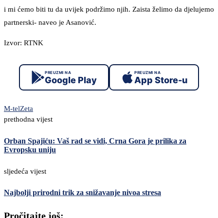
i mi ćemo biti tu da uvijek podržimo njih. Zaista želimo da djelujemo
partnerski- naveo je Asanović.
Izvor: RTNK
PREUZMI NA
PREUZMI NA
Google Play
App Store-u
M-tel
Zeta
prethodna vijest
Orban Spajiću: Vaš rad se vidi, Crna Gora je prilika za
Evropsku uniju
sljedeća vijest
Najbolji prirodni trik za snižavanje nivoa stresa
Pročitajte još: