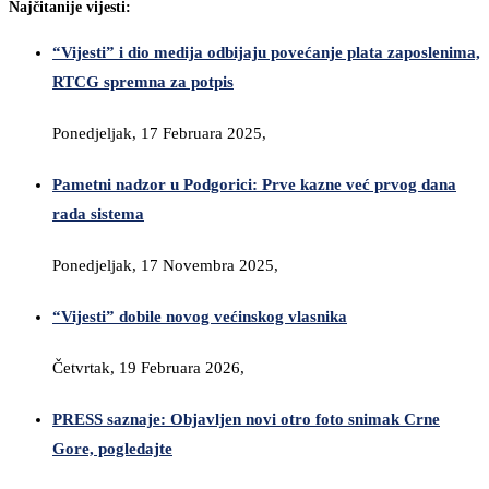
Najčitanije vijesti:
“Vijesti” i dio medija odbijaju povećanje plata zaposlenima,
RTCG spremna za potpis
Ponedjeljak, 17 Februara 2025,
Pametni nadzor u Podgorici: Prve kazne već prvog dana
rada sistema
Ponedjeljak, 17 Novembra 2025,
“Vijesti” dobile novog većinskog vlasnika
Četvrtak, 19 Februara 2026,
PRESS saznaje: Objavljen novi otro foto snimak Crne
Gore, pogledajte