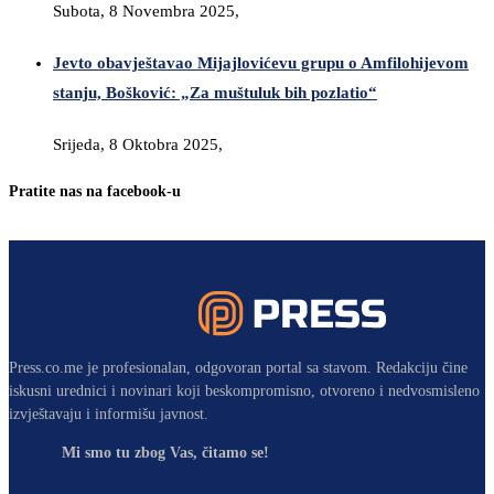
Subota, 8 Novembra 2025,
Jevto obavještavao Mijajlovićevu grupu o Amfilohijevom
stanju, Bošković: „Za muštuluk bih pozlatio“
Srijeda, 8 Oktobra 2025,
Pratite nas na facebook-u
Press.co.me je profesionalan, odgovoran portal sa stavom. Redakciju čine
iskusni urednici i novinari koji beskompromisno, otvoreno i nedvosmisleno
izvještavaju i informišu javnost.
Mi smo tu zbog Vas, čitamo se!