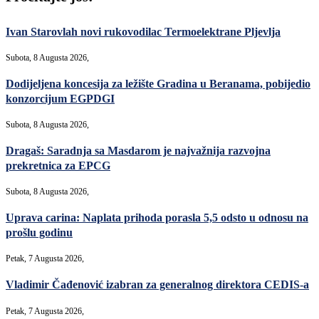
Ivan Starovlah novi rukovodilac Termoelektrane Pljevlja
Subota, 8 Augusta 2026,
Dodijeljena koncesija za ležište Gradina u Beranama, pobijedio
konzorcijum EGPDGI
Subota, 8 Augusta 2026,
Dragaš: Saradnja sa Masdarom je najvažnija razvojna
prekretnica za EPCG
Subota, 8 Augusta 2026,
Uprava carina: Naplata prihoda porasla 5,5 odsto u odnosu na
prošlu godinu
Petak, 7 Augusta 2026,
Vladimir Čađenović izabran za generalnog direktora CEDIS-a
Petak, 7 Augusta 2026,