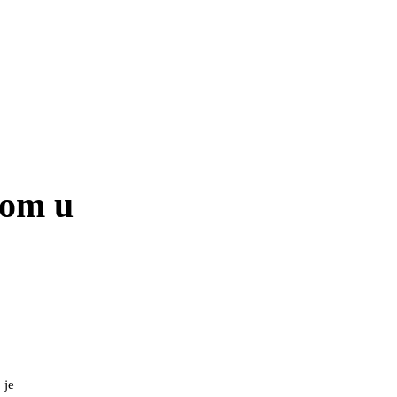
dom u
 je