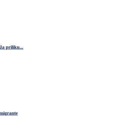
a priliku...
 migrante