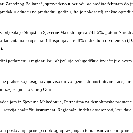
ionu Zapadnog Balkana“, sprovedeno u periodu od sredine februara do j
apredak u odnosu na prethodnu godinu, što je pokazatelj snažne opredije
 zabilježila je Skupština Sjeverne Makedonije sa 74,86%, potom Narodn
Parlamentarna skupština BiH ispunjava 56,8% indikatora otvorenosti (
).
ini parlament u regionu koji objavljuje polugodišnje izvještaje o svom r
ne prakse koje osiguravaju visok nivo njene administrativne transparent
im izvještajima o Crnoj Gori.
ondacijom iz Sjeverne Makedonije, Partnerima za demokratske promene S
 razvija analitički instrument, Regionalni indeks otvorenosti, koji daj
.
a u poštovanju principa dobrog upravljanja, i to na osnovu četiri princip