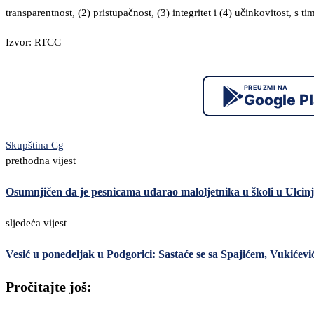
transparentnost, (2) pristupačnost, (3) integritet i (4) učinkovitost, s 
Izvor: RTCG
PREUZMI NA
Google P
Skupština Cg
prethodna vijest
Osumnjičen da je pesnicama udarao maloljetnika u školi u Ulcin
sljedeća vijest
Vesić u ponedeljak u Podgorici: Sastaće se sa Spajićem, Vukićevi
Pročitajte još: