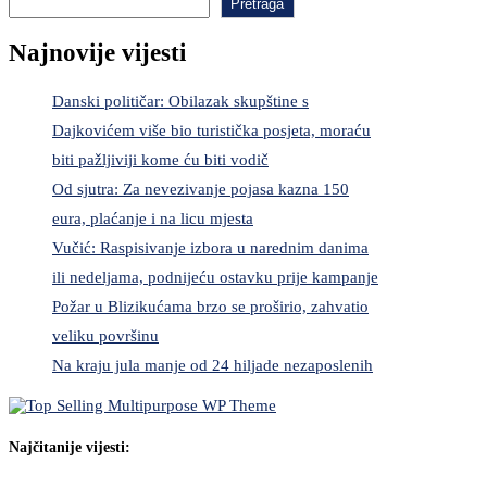
Pretraga
Najnovije vijesti
Danski političar: Obilazak skupštine s
Dajkovićem više bio turistička posjeta, moraću
biti pažljiviji kome ću biti vodič
Od sjutra: Za nevezivanje pojasa kazna 150
eura, plaćanje i na licu mjesta
Vučić: Raspisivanje izbora u narednim danima
ili nedeljama, podnijeću ostavku prije kampanje
Požar u Blizikućama brzo se proširio, zahvatio
veliku površinu
Na kraju jula manje od 24 hiljade nezaposlenih
Najčitanije vijesti: