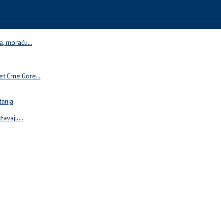
a, moraću...
t Crne Gore...
tanja
žavaju...