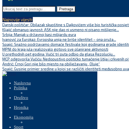
Pretraga
Najnovije vijesti:
Danski političar: Obilazak skupštine s Dajkovićem više bio turistička posjet
Kljajić obmanuo javnost: ASK nije dao ni usmeno ni pisano mišljenje...
Srbija: Manjak u državnoj kasi milijardu eura
Ivanović za Eurokaz: Evropska unija ne briše identitet – ona pruža...
Spajić: Snažno podržavamo domaće festivale koji godinama grade identite
MPNI do kraja jula realizovalo gotovo sve planirane aktivnosti
U prethodnih pet godina: Vučić tri puta odbio da glasa Rezoluciju...
MCP odgovorila Vučiću: Nedopustivo političko tumačenje litija i crkvenih pi
Andrić: Crnoj Gori nije bilo mjesto na obilježavanju „Oluje“
Spajić: Gusinje primjer sredine u kojoj se različiti identiteti međusobno uva
Naslovna
Politika
Društvo
Hronika
Ekonomija
Sport