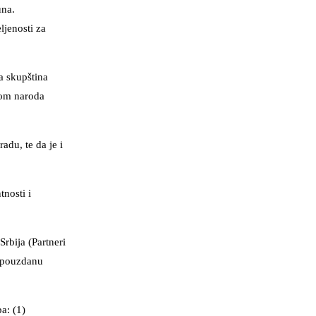
una.
ljenosti za
a skupština
Dom naroda
adu, te da je i
nosti i
rbija (Partneri
e pouzdanu
a: (1)