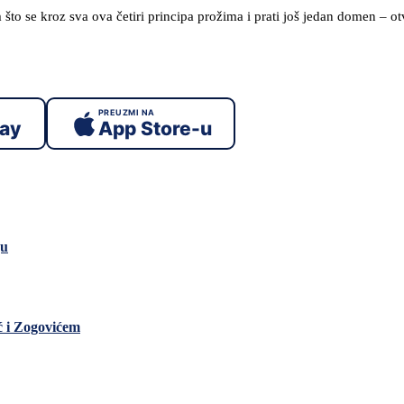
tim što se kroz sva ova četiri principa prožima i prati još jedan domen – o
PREUZMI NA
lay
App Store-u
ju
ć i Zogovićem