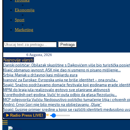
Hronika
Ekonomija
Sport
Marketing
Pretraga
6 Augusta, 2026
Najnovije vijesti:
Danski političar: Obilazak skupštine s Dajkovićem više bio turistička posjet
Kljajić obmanuo javnost: ASK nije dao ni usmeno ni pisano mišljenje...
Srbija: Manjak u državnoj kasi milijardu eura
Ivanović za Eurokaz: Evropska unija ne briše identitet – ona pruža...
Spajić: Snažno podržavamo domaće festivale koji godinama grade identite
MPNI do kraja jula realizovalo gotovo sve planirane aktivnosti
U prethodnih pet godina: Vučić tri puta odbio da glasa Rezoluciju...
MCP odgovorila Vučiću: Nedopustivo političko tumačenje litija i crkvenih p
Andrić: Crnoj Gori nije bilo mjesto na obilježavanju „Oluje“
Spajić: Gusinje primjer sredine u kojoj se različiti identiteti međusobno uva
▶️ Radio Press LIVE!
🔊