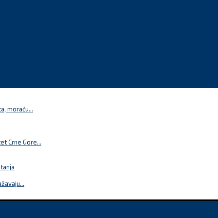
a, moraću...
t Crne Gore...
itanja
žavaju...