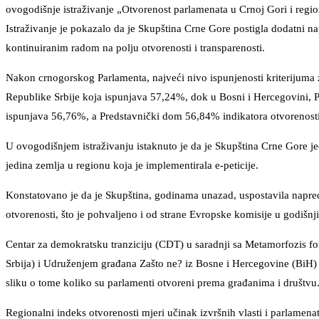
ovogodišnje istraživanje „Otvorenost parlamenata u Crnoj Gori i reg
Istraživanje je pokazalo da je Skupština Crne Gore postigla dodatni n
kontinuiranim radom na polju otvorenosti i transparenosti.
Nakon crnogorskog Parlamenta, najveći nivo ispunjenosti kriterijuma
Republike Srbije koja ispunjava 57,24%, dok u Bosni i Hercegovini, 
ispunjava 56,76%, a Predstavnički dom 56,84% indikatora otvorenosti
U ovogodišnjem istraživanju istaknuto je da je Skupština Crne Gore jed
jedina zemlja u regionu koja je implementirala e-peticije.
Konstatovano je da je Skupština, godinama unazad, uspostavila napred
otvorenosti, što je pohvaljeno i od strane Evropske komisije u godišnj
Centar za demokratsku tranziciju (CDT) u saradnji sa Metamorfozis f
Srbija) i Udruženjem građana Zašto ne? iz Bosne i Hercegovine (BiH) –
sliku o tome koliko su parlamenti otvoreni prema građanima i društvu
Regionalni indeks otvorenosti mjeri učinak izvršnih vlasti i parlamenat