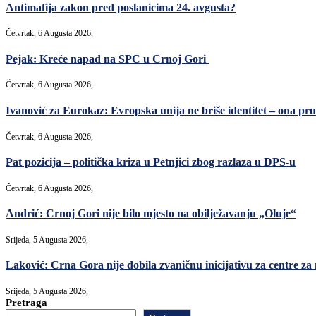
Antimafija zakon pred poslanicima 24. avgusta?
Četvrtak, 6 Augusta 2026,
Pejak: Kreće napad na SPC u Crnoj Gori
Četvrtak, 6 Augusta 2026,
Ivanović za Eurokaz: Evropska unija ne briše identitet – ona pruž
Četvrtak, 6 Augusta 2026,
Pat pozicija – politička kriza u Petnjici zbog razlaza u DPS-u
Četvrtak, 6 Augusta 2026,
Andrić: Crnoj Gori nije bilo mjesto na obilježavanju „Oluje“
Srijeda, 5 Augusta 2026,
Laković: Crna Gora nije dobila zvaničnu inicijativu za centre za
Srijeda, 5 Augusta 2026,
Pretraga