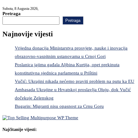
Subota, 8 Augusta 2026,
Pretraga
Pretraga
Najnovije vijesti
Vrijedna donacija Ministarstva prosvjete, nauke i inovacija
obrazovno-vaspitnim ustanovama u Crnoj Gori
Poslanica jajima gađala Aljbina Kurtija, opet prekinuta
konstitutivna sjednica parlamenta u Prištini
Vučić: Ukrajini nikada nećemo praviti problem na putu ka EU
Ambasada Ukrajine u Hrvatskoj proslavlja Oluju, dok Vučić
dočekuje Zelenskog
Bugarin: Migranti nisu opasnost za Crnu Goru
Najčitanije vijesti: