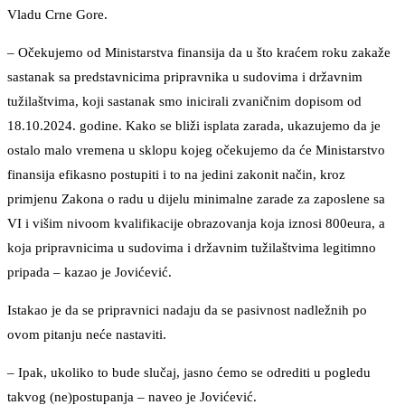
Vladu Crne Gore.
– Očekujemo od Ministarstva finansija da u što kraćem roku zakaže
sastanak sa predstavnicima pripravnika u sudovima i državnim
tužilaštvima, koji sastanak smo inicirali zvaničnim dopisom od
18.10.2024. godine. Kako se bliži isplata zarada, ukazujemo da je
ostalo malo vremena u sklopu kojeg očekujemo da će Ministarstvo
finansija efikasno postupiti i to na jedini zakonit način, kroz
primjenu Zakona o radu u dijelu minimalne zarade za zaposlene sa
VI i višim nivoom kvalifikacije obrazovanja koja iznosi 800eura, a
koja pripravnicima u sudovima i državnim tužilaštvima legitimno
pripada – kazao je Jovićević.
Istakao je da se pripravnici nadaju da se pasivnost nadležnih po
ovom pitanju neće nastaviti.
– Ipak, ukoliko to bude slučaj, jasno ćemo se odrediti u pogledu
takvog (ne)postupanja – naveo je Jovićević.