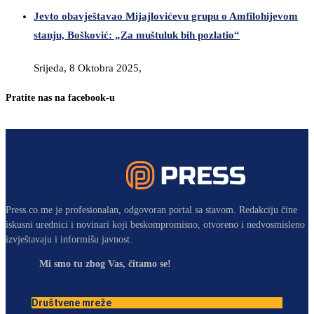
Jevto obavještavao Mijajlovićevu grupu o Amfilohijevom
stanju, Bošković: „Za muštuluk bih pozlatio“
Srijeda, 8 Oktobra 2025,
Pratite nas na facebook-u
Press.co.me je profesionalan, odgovoran portal sa stavom. Redakciju čine
iskusni urednici i novinari koji beskompromisno, otvoreno i nedvosmisleno
izvještavaju i informišu javnost.
Mi smo tu zbog Vas, čitamo se!
Društvene mreže