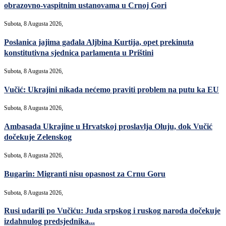
obrazovno-vaspitnim ustanovama u Crnoj Gori
Subota, 8 Augusta 2026,
Poslanica jajima gađala Aljbina Kurtija, opet prekinuta
konstitutivna sjednica parlamenta u Prištini
Subota, 8 Augusta 2026,
Vučić: Ukrajini nikada nećemo praviti problem na putu ka EU
Subota, 8 Augusta 2026,
Ambasada Ukrajine u Hrvatskoj proslavlja Oluju, dok Vučić
dočekuje Zelenskog
Subota, 8 Augusta 2026,
Bugarin: Migranti nisu opasnost za Crnu Goru
Subota, 8 Augusta 2026,
Rusi udarili po Vučiću: Juda srpskog i ruskog naroda dočekuje
izdahnulog predsjednika...