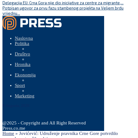
Delegacija EU: Crna Gora nije dio inicijative za centre za migrante,...
Potpisan ugovor za prvu fazu stambenog projekta na Veljem brdu
vrijednu...
Naslovna
Politika
Društvo
Hronika
Ekonomija
Sport
Marketing
9 Augusta, 2026
@2025 - Copyright and All Right Reserved
Press.co.me
Home
»
Jovićević: Udruženje pravnika Crne Gore potvrdilo