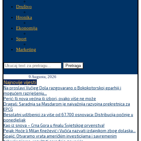
Društvo
Hronika
Ekonomija
Sport
Marketing
Pretraga
9 Augusta, 2026
Najnovije vijesti:
Na proslavi Vučjeg Dola razgovarano o Bokokotorskoj eparhiji i
mogućem razrješenju...
Perić: Ili nova većina ili izbori, ovako više ne može
Dragaš: Saradnja sa Masdarom je najvažnija razvojna prekretnica za
EPCG
Besplatni udžbenici za više od 67.700 osnovaca: Distribucija počinje u
ponedjeljak
Kao iz snova – Crna Gora u finalu Svjetskog prvenstva!
Pejak: Hoće li Milan Knežević i Vučića nazvati izdajnikom zbog dolaska...
Spajić: Otvaramo vrata američkim investicijama i savremenim