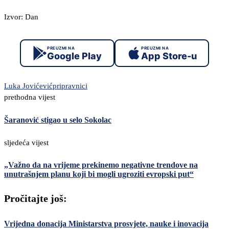
Izvor: Dan
PREUZMI NA
PREUZMI NA
Google Play
App Store-u
Luka Jovićević
pripravnici
prethodna vijest
Šaranović stigao u selo Sokolac
sljedeća vijest
„Važno da na vrijeme prekinemo negativne trendove na
unutrašnjem planu koji bi mogli ugroziti evropski put“
Pročitajte još:
Vrijedna donacija Ministarstva prosvjete, nauke i inovacija