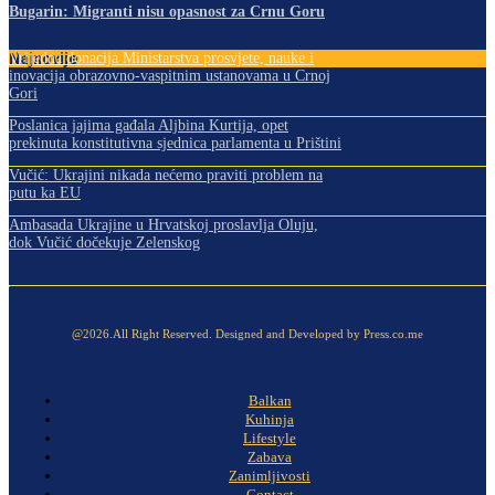
Bugarin: Migranti nisu opasnost za Crnu Goru
Najnovije
Vrijedna donacija Ministarstva prosvjete, nauke i
inovacija obrazovno-vaspitnim ustanovama u Crnoj
Gori
Poslanica jajima gađala Aljbina Kurtija, opet
prekinuta konstitutivna sjednica parlamenta u Prištini
Vučić: Ukrajini nikada nećemo praviti problem na
putu ka EU
Ambasada Ukrajine u Hrvatskoj proslavlja Oluju,
dok Vučić dočekuje Zelenskog
@2026.All Right Reserved. Designed and Developed by Press.co.me
Balkan
Kuhinja
Lifestyle
Zabava
Zanimljivosti
Contact