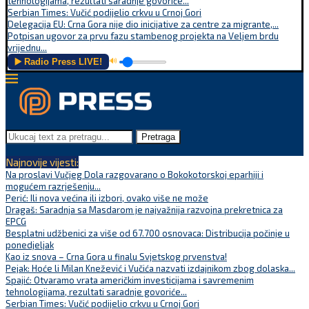
tehnologijama, rezultati saradnje govoriće...
Serbian Times: Vučić podijelio crkvu u Crnoj Gori
Delegacija EU: Crna Gora nije dio inicijative za centre za migrante,...
Potpisan ugovor za prvu fazu stambenog projekta na Veljem brdu
vrijednu...
▶️ Radio Press LIVE!
🔊
Pretraga
Najnovije vijesti:
Na proslavi Vučjeg Dola razgovarano o Bokokotorskoj eparhiji i
mogućem razrješenju...
Perić: Ili nova većina ili izbori, ovako više ne može
Dragaš: Saradnja sa Masdarom je najvažnija razvojna prekretnica za
EPCG
Besplatni udžbenici za više od 67.700 osnovaca: Distribucija počinje u
ponedjeljak
Kao iz snova – Crna Gora u finalu Svjetskog prvenstva!
Pejak: Hoće li Milan Knežević i Vučića nazvati izdajnikom zbog dolaska...
Spajić: Otvaramo vrata američkim investicijama i savremenim
tehnologijama, rezultati saradnje govoriće...
Serbian Times: Vučić podijelio crkvu u Crnoj Gori