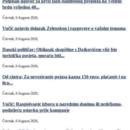
Potpisan ugovor za prvu fazu stambenog projekta na Veljem
brdu vrijednu 40...
Četvrtak, 6 Augusta 2026,
Vučić najavio dolazak Zelenskog i razgovore o važnim temama
Četvrtak, 6 Augusta 2026,
Danski političar: Obilazak skupštine s Dajkovićem više bio
turistička posjeta, moraću biti...
Četvrtak, 6 Augusta 2026,
Od sjutra: Za nevezivanje pojasa kazna 150 eura, plaćanje i na
licu...
Četvrtak, 6 Augusta 2026,
Vučić: Raspisivanje izbora u narednim danima ili nedeljama,
podnijeću ostavku prije kampanje
Četvrtak, 6 Augusta 2026,