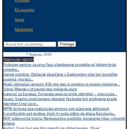
Hronika
Ekonomija
Sport
Marketing
Pretraga
7 Augusta, 2026
Najnovije vijesti:
Potpisan ugovor za prvu fazu stambenog projekta na Veljem brdu
vrijednu...
Danski političar: Obilazak skupštine s Dajkovićem više bio turistička
posjeta, moraću...
Kljajić obmanuo javnost: ASK nije dao ni usmeno ni pisano mišljenje...
Srbija: Manjak u državnoj kasi milijardu eura
Ivanović za Eurokaz: Evropska unija ne briše identitet – ona pruža...
Spajić: Snažno podržavamo domaće festivale koji godinama grade
identitet Crne Gore...
MPNI do kraja jula realizovalo gotovo sve planirane aktivnosti
U prethodnih pet godina: Vučić tri puta odbio da glasa Rezoluciju...
MCP odgovorila Vučiću: Nedopustivo političko tumačenje litija i crkvenih
pitanja
Andrić: Crnoj Gori nije bilo mjesto na obilježavanju „Oluje“