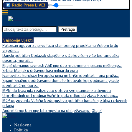
Radio Press LIVE!
Pretraga
Najnovije vijesti:
Potpisan ugovor za prvu fazu stambenog projekta na Veljem brdu
vrijednu...
Danski političar: Obilazak skupštine s Dajkovićem više bio turistička
posjeta, moraću...
Kljajić obmanuo javnost: ASK nije dao ni usmeno ni pisano mišljenje...
Srbija: Manjak u državnoj kasi milijardu eura
Ivanović za Eurokaz: Evropska unija ne briše identitet – ona pruža...
Spajić: Snažno podržavamo domaće festivale koji godinama grade
identitet Crne Gore...
MPNI do kraja jula realizovalo gotovo sve planirane aktivnosti
U prethodnih pet godina: Vučić tri puta odbio da glasa Rezoluciju...
MCP odgovorila Vučiću: Nedopustivo političko tumačenje litija i crkvenih
pitanja
Andrić: Crnoj Gori nije bilo mjesto na obilježavanju „Oluje“
Naslovna
Politika