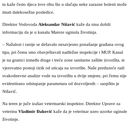
tu kaže često djeca love ribu što u slučaju neke zarazne bolesti može
imati dalekosežne posledice.
Direktor Vodovoda
Aleksandar Nišavić
kaže da nisu dobili
informaciju da je u kanalu Mareze uginula životinja.
– Nažalost i ranije se dešavalo nesavjesno ponašanje građana ovog
tipa, pri čemu smo obavještavali nadležne inspekcije i MUP. Kanal
je na granici između druge i treće zone sanitarne zaštite izvorišta, te
vjerovatno postoji rizik od uticaja na izvorište. Naše preduzeće radi
svakodnevne analize vode na izvorištu u dvije smjene, pri čemu nije
evidentirano odstupanje parametara od dozvoljenih – saopštio je
Nišavić.
Na teren je juče izašao veterinarski inspektor. Direktor Uprave za
veterinu
Vladimir Đaković
kaže da je veterinar uzeo uzorke uginule
životinje.