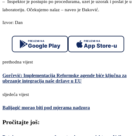
– Inspektor je postupio po procedurama, uzet je uzorak i poslat je u
laboratoriju. Očekujemo nalaz – naveo je Đaković.
Izvor: Dan
PREUZMI NA
PREUZMI NA
Google Play
App Store-u
prethodna vijest
Gorčević: Implementacija Reformske agende biće ključna za
ubrzanje integracija naše države u EU
sljedeća vijest
Balijagić morao biti pod mjerama nadzora
Pročitajte još: