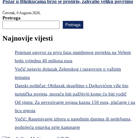
Požar u Blizikućama brzo se proširio, zahvatio veliku površinu
Četvrtak, 6 Augusta 2026,
Pretraga
Pretraga
Najnovije vijesti
Potpisan ugovor za prvu fazu stambenog projekta na Veljem
brdu vrijednu 40 miliona eura
Vučić najavio dolazak Zelenskog i razgovore o važnim
temama
Danski političar: Obilazak skupštine s Dajkovićem više bio
turistička posjeta, moraću biti pažljiviji kome ću biti vodič
Od sjutra: Za nevezivanje pojasa kazna 150 eura, plaćanje i na
licu mjesta
Vučić: Raspisivanje izbora u narednim danima ili nedeljama,
podnijeću ostavku prije kampanje