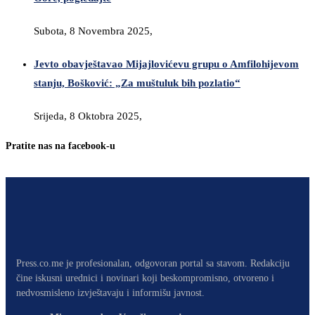
Subota, 8 Novembra 2025,
Jevto obavještavao Mijajlovićevu grupu o Amfilohijevom
stanju, Bošković: „Za muštuluk bih pozlatio“
Srijeda, 8 Oktobra 2025,
Pratite nas na facebook-u
Press.co.me je profesionalan, odgovoran portal sa stavom. Redakciju
čine iskusni urednici i novinari koji beskompromisno, otvoreno i
nedvosmisleno izvještavaju i informišu javnost.