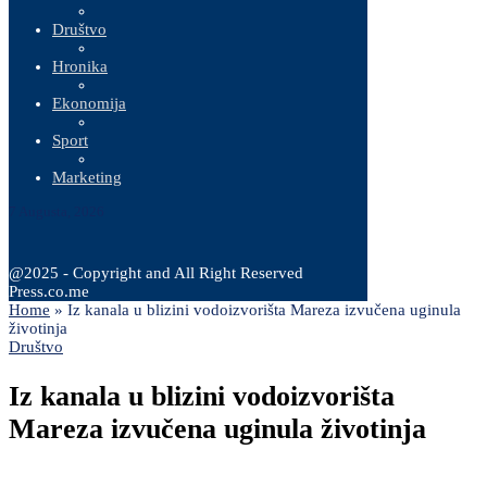
Društvo
Hronika
Ekonomija
Sport
Marketing
7 Augusta, 2026
@2025 - Copyright and All Right Reserved
Press.co.me
Home
»
Iz kanala u blizini vodoizvorišta Mareza izvučena uginula
životinja
Društvo
Iz kanala u blizini vodoizvorišta
Mareza izvučena uginula životinja