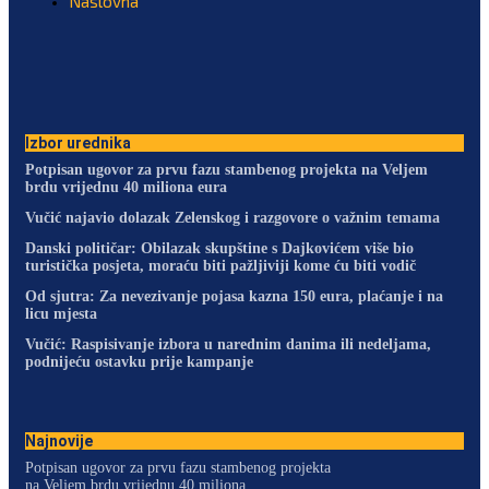
Naslovna
Izbor urednika
Potpisan ugovor za prvu fazu stambenog projekta na Veljem
brdu vrijednu 40 miliona eura
Vučić najavio dolazak Zelenskog i razgovore o važnim temama
Danski političar: Obilazak skupštine s Dajkovićem više bio
turistička posjeta, moraću biti pažljiviji kome ću biti vodič
Od sjutra: Za nevezivanje pojasa kazna 150 eura, plaćanje i na
licu mjesta
Vučić: Raspisivanje izbora u narednim danima ili nedeljama,
podnijeću ostavku prije kampanje
Najnovije
Potpisan ugovor za prvu fazu stambenog projekta
na Veljem brdu vrijednu 40 miliona...