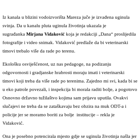
Iz kanala u blizini vodoizvorišta Mareza juče je izvađena uginula
svinja. Da u kanalu pluta uginula životinja ukazala je
sugrađanka
Mirjana Vidaković
koja je redakciji „Dana“ proslijedila
fotografije i video snimak. Vidaković predlaže da bi veterinarski
timovi trebalo više da rade po terenu.
Ekološku osviješćenost, uz nas pedagoge, na podizanju
odgovornosti i gradjanske hrabrosti moraju imati i veterinarski
timovi koji treba da više rade po terenima. Zajedno mi svi, kada bi se
u eko patrole povezali, i inspekcija bi morala raditi bolje, a pogotovo
Osnovno državno tužilaštvo kojima sam prijavu uputila. Ovakvi
slučajevi ne treba da se zataškavaju bez obzira na muk ODT-a i
policije jer se moramo boriti za bolje institucije – rekla je
Vidaković.
Ona je posebno potencirala mjesto gdje se uginula životinja našla jer