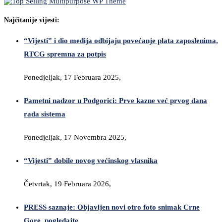
Najčitanije vijesti:
“Vijesti” i dio medija odbijaju povećanje plata zaposlenima,
RTCG spremna za potpis
Ponedjeljak, 17 Februara 2025,
Pametni nadzor u Podgorici: Prve kazne već prvog dana
rada sistema
Ponedjeljak, 17 Novembra 2025,
“Vijesti” dobile novog većinskog vlasnika
Četvrtak, 19 Februara 2026,
PRESS saznaje: Objavljen novi otro foto snimak Crne
Gore, pogledajte