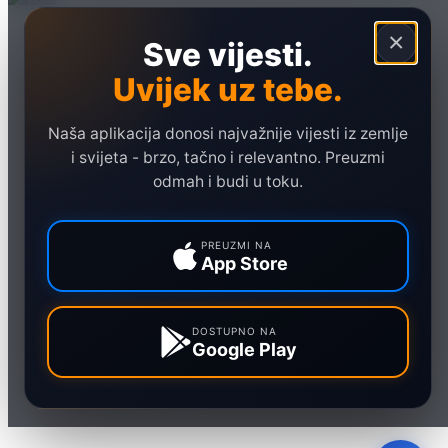
Naslovna
×
Sve vijesti.
Politika
Uvijek uz tebe.
Društvo
Hronika
Naša aplikacija donosi najvažnije vijesti iz zemlje
Ekonomija
i svijeta - brzo, tačno i relevantno. Preuzmi
odmah i budi u toku.
Sport
Marketing
PREUZMI NA
App Store
DOSTUPNO NA
Google Play