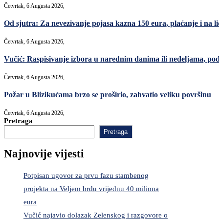
Četvrtak, 6 Augusta 2026,
Od sjutra: Za nevezivanje pojasa kazna 150 eura, plaćanje i na lic
Četvrtak, 6 Augusta 2026,
Vučić: Raspisivanje izbora u narednim danima ili nedeljama, po
Četvrtak, 6 Augusta 2026,
Požar u Blizikućama brzo se proširio, zahvatio veliku površinu
Četvrtak, 6 Augusta 2026,
Pretraga
Pretraga
Najnovije vijesti
Potpisan ugovor za prvu fazu stambenog
projekta na Veljem brdu vrijednu 40 miliona
eura
Vučić najavio dolazak Zelenskog i razgovore o