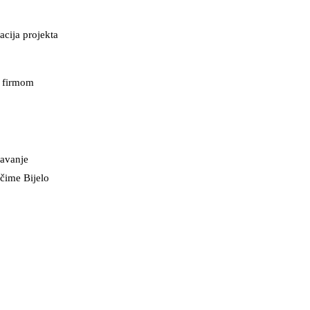
acija projekta
m firmom
žavanje
 čime Bijelo