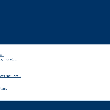
...
a, moraću...
t Crne Gore...
itanja