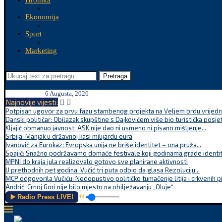
Hronika
Ekonomija
Sport
Marketing
Pretraga
6 Augusta, 2026
Najnovije vijesti:
Potpisan ugovor za prvu fazu stambenog projekta na Veljem brdu vrijednu
Danski političar: Obilazak skupštine s Dajkovićem više bio turistička posjet
Kljajić obmanuo javnost: ASK nije dao ni usmeno ni pisano mišljenje...
Srbija: Manjak u državnoj kasi milijardu eura
Ivanović za Eurokaz: Evropska unija ne briše identitet – ona pruža...
Spajić: Snažno podržavamo domaće festivale koji godinama grade identite
MPNI do kraja jula realizovalo gotovo sve planirane aktivnosti
U prethodnih pet godina: Vučić tri puta odbio da glasa Rezoluciju...
MCP odgovorila Vučiću: Nedopustivo političko tumačenje litija i crkvenih p
Andrić: Crnoj Gori nije bilo mjesto na obilježavanju „Oluje“
▶️ Radio Press LIVE!
🔊