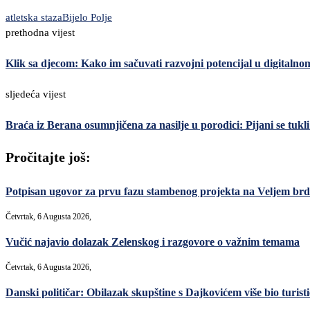
atletska staza
Bijelo Polje
prethodna vijest
Klik sa djecom: Kako im sačuvati razvojni potencijal u digitalno
sljedeća vijest
Braća iz Berana osumnjičena za nasilje u porodici: Pijani se tukli
Pročitajte još:
Potpisan ugovor za prvu fazu stambenog projekta na Veljem brdu
Četvrtak, 6 Augusta 2026,
Vučić najavio dolazak Zelenskog i razgovore o važnim temama
Četvrtak, 6 Augusta 2026,
Danski političar: Obilazak skupštine s Dajkovićem više bio turisti