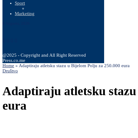
Sport
Marketing
6 Augusta, 2026
@2025 - Copyright and All Right Reserved
Press.co.me
Home
»
Adaptiraju atletsku stazu u Bijelom Polju za 250.000 eura
Društvo
Adaptiraju atletsku stazu
eura