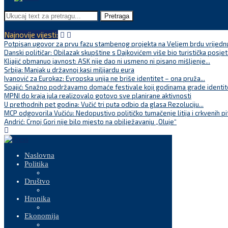
Pretraga
Najnovije vijesti:
Potpisan ugovor za prvu fazu stambenog projekta na Veljem brdu vrijednu
Danski političar: Obilazak skupštine s Dajkovićem više bio turistička posjet
Kljajić obmanuo javnost: ASK nije dao ni usmeno ni pisano mišljenje...
Srbija: Manjak u državnoj kasi milijardu eura
Ivanović za Eurokaz: Evropska unija ne briše identitet – ona pruža...
Spajić: Snažno podržavamo domaće festivale koji godinama grade identite
MPNI do kraja jula realizovalo gotovo sve planirane aktivnosti
U prethodnih pet godina: Vučić tri puta odbio da glasa Rezoluciju...
MCP odgovorila Vučiću: Nedopustivo političko tumačenje litija i crkvenih pi
Andrić: Crnoj Gori nije bilo mjesto na obilježavanju „Oluje“
Naslovna
Politika
Društvo
Hronika
Ekonomija