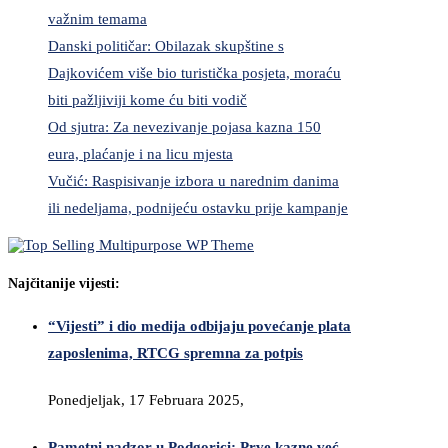
važnim temama
Danski političar: Obilazak skupštine s
Dajkovićem više bio turistička posjeta, moraću
biti pažljiviji kome ću biti vodič
Od sjutra: Za nevezivanje pojasa kazna 150
eura, plaćanje i na licu mjesta
Vučić: Raspisivanje izbora u narednim danima
ili nedeljama, podnijeću ostavku prije kampanje
Najčitanije vijesti:
“Vijesti” i dio medija odbijaju povećanje plata
zaposlenima, RTCG spremna za potpis
Ponedjeljak, 17 Februara 2025,
Pametni nadzor u Podgorici: Prve kazne već