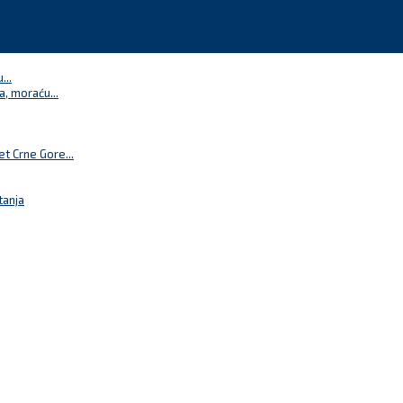
...
a, moraću...
t Crne Gore...
tanja