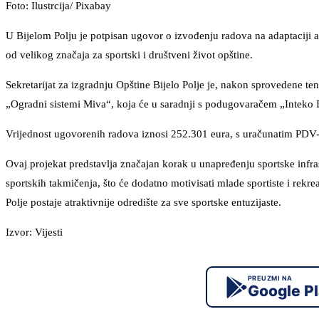
Foto: Ilustrcija/ Pixabay
U Bijelom Polju je potpisan ugovor o izvođenju radova na adaptaciji at
od velikog značaja za sportski i društveni život opštine.
Sekretarijat za izgradnju Opštine Bijelo Polje je, nakon sprovedene
„Ogradni sistemi Miva“, koja će u saradnji s podugovaračem „Inteko I
Vrijednost ugovorenih radova iznosi 252.301 eura, s uračunatim PDV-
Ovaj projekat predstavlja značajan korak u unapređenju sportske infras
sportskih takmičenja, što će dodatno motivisati mlade sportiste i rekre
Polje postaje atraktivnije odredište za sve sportske entuzijaste.
Izvor: Vijesti
PREUZMI NA
Google P