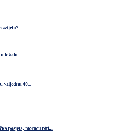
m svijetu?
 u lokalu
 vrijednu 40...
čka posjeta, moraću biti...