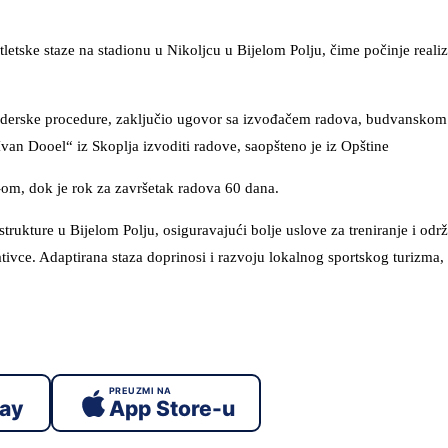
letske staze na stadionu u Nikoljcu u Bijelom Polju, čime počinje realiz
 tenderske procedure, zaključio ugovor sa izvođačem radova, budvansko
van Dooel“ iz Skoplja izvoditi radove, saopšteno je iz Opštine
om, dok je rok za završetak radova 60 dana.
trukture u Bijelom Polju, osiguravajući bolje uslove za treniranje i odr
ativce. Adaptirana staza doprinosi i razvoju lokalnog sportskog turizma,
PREUZMI NA
lay
App Store-u