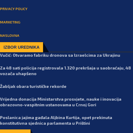
PRIVACY POLICY
MARKETING
NASLOVNA
IZBOR UREDNIKA
Vučić: Otvaramo fabriku dronova sa Izraelcima za Ukrajinu
Za 48 sati policija registrovala 1.320 prekršaja u saobraćaju, 48
vozača uhapšeno
Žabljak obara turističke rekorde
Vrijedna donacija Ministarstva prosvjete, nauke i inovacija
obrazovno-vaspitnim ustanovama u Crnoj Gori
Poslanica jajima gađala Aljbina Kurtija, opet prekinuta
konstitutivna sjednica parlamenta u Prištini