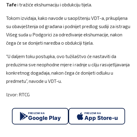
Tafe
i tražiće ekshumaciju i obdukciju tijela.
Tokom izviđaja, kako navode u saopštenju VDT-a, prikupljena
su obavještenja od građana i podnijet predlog sudiji za istragu
Višeg suda u Podgorici za određivanje ekshumacije, nakon
čega će se donijeti naredba o obdukciji tijela.
“U daljem toku postupka, ovo tužilaštvo će nastaviti da
preduzima sve neophodne mjere i radnje u cilju rasvjetljavanja
konkretnog događaja, nakon čega će donijeti odluku u
predmetu”, navode u VDT-u.
Izvor: RTCG
PREUZMI NA
PREUZMI NA
Google Play
App Store-u