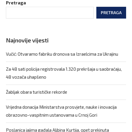
Pretraga
PRETRAGA
Najnovije vijesti
Vučić: Otvaramo fabriku dronova sa Izraelcima za Ukrajinu
Za 48 sati policija registrovala 1.320 prekršaja u saobraćaju,
48 vozača uhapšeno
Žabljak obara turističke rekorde
Vrijedna donacija Ministarstva prosvjete, nauke i inovacija
obrazovno-vaspitnim ustanovama u Crnoj Gori
Poslanica jajima gađala Aljbina Kurtija, opet prekinuta