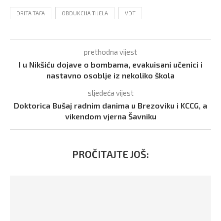
DRITA TAFA
OBDUKCIJA TIJELA
VDT
prethodna vijest
I u Nikšiću dojave o bombama, evakuisani učenici i
nastavno osoblje iz nekoliko škola
sljedeća vijest
Doktorica Bušaj radnim danima u Brezoviku i KCCG, a
vikendom vjerna Šavniku
PROČITAJTE JOŠ: