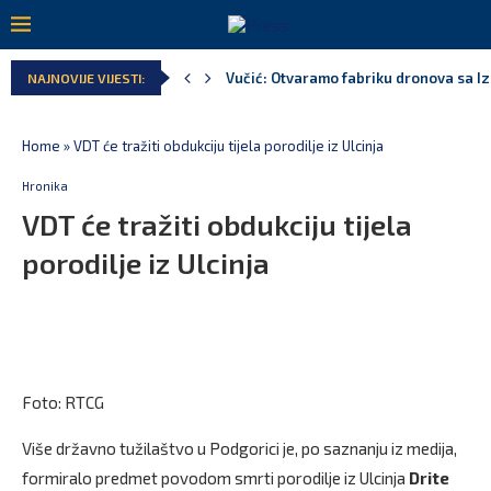
Vučić: Otvaramo fabriku dronova sa I
NAJNOVIJE VIJESTI:
Home
»
VDT će tražiti obdukciju tijela porodilje iz Ulcinja
Hronika
VDT će tražiti obdukciju tijela
porodilje iz Ulcinja
Foto: RTCG
Više državno tužilaštvo u Podgorici je, po saznanju iz medija,
formiralo predmet povodom smrti porodilje iz Ulcinja
Drite