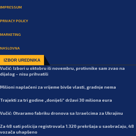
IMPRESSUM
PRIVACY POLICY
MARKETING
NASLOVNA
IZBOR UREDNIKA
Vučić: Izbori u oktobru ili novembru, protivnike sam zvao na
dijalog – nisu prihvatili
Milioni naplaćeni za vrijeme bivše vlasti, gradnje nema
Trajekti za tri godine „donijeli“ državi 30 miliona eura
Vučić: Otvaramo fabriku dronova sa Izraelcima za Ukrajinu
Za 48 sati policija registrovala 1.320 prekršaja u saobraćaju, 48
vozača uhapšeno