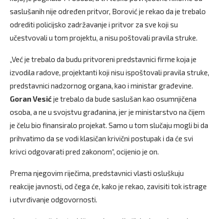
saslušanih nije određen pritvor, Borović je rekao da je trebalo
odrediti policijsko zadržavanje i pritvor za sve koji su
učestvovali u tom projektu, a nisu poštovali pravila struke.
„Već je trebalo da budu pritvoreni predstavnici firme koja je
izvodila radove, projektanti koji nisu ispoštovali pravila struke,
predstavnici nadzornog organa, kao i ministar građevine.
Goran Vesić
je trebalo da bude saslušan kao osumnjičena
osoba, a ne u svojstvu građanina, jer je ministarstvo na čijem
je čelu bio finansiralo projekat. Samo u tom slučaju mogli bi da
prihvatimo da se vodi klasičan krivični postupak i da će svi
krivci odgovarati pred zakonom“, ocijenio je on.
Prema njegovim riječima, predstavnici vlasti osluškuju
reakcije javnosti, od čega će, kako je rekao, zavisiti tok istrage
i utvrđivanje odgovornosti.