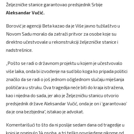
Željezničke stanice garantovao predsjednik Srbije
Aleksandar Vučić.
Borović je agenciji Beta kazao da je Više javno tužilaštvo u
Novom Sadu moralo da zatraži pritvor za osobe koje su
direktno učestvovale u rekonstrukciji željezničke stanice i
nadstrešnice.
„Pošto se radi o državnom projektu u kojem je učestvovalo
više laika, onda bi izvođenje na sud bilo koga ko pripada politici
značilo da se radi o još jednom očiglednom slučaju miješanja
političara u struku. Ova tragedija neće biti do kraja istražena,
kao i nijedna do sada, jer ako je Željezničku stanicu otvorio
predsjednik države Aleksandar Vučić, onda je on i ‘garantovao’
da je ona bezbjedna“, istakao je advokat.
Komentarišući to što da ni poslije sedam dana od tragedije u
kojoj je poginulo 14 osoba, a tri teško povrijeđene nikome od