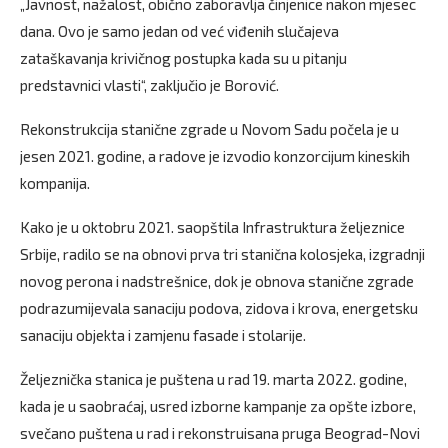
„Javnost, nažalost, obično zaboravlja činjenice nakon mjesec
dana. Ovo je samo jedan od već viđenih slučajeva
zataškavanja krivičnog postupka kada su u pitanju
predstavnici vlasti“, zaključio je Borović.
Rekonstrukcija stanične zgrade u Novom Sadu počela je u
jesen 2021. godine, a radove je izvodio konzorcijum kineskih
kompanija.
Kako je u oktobru 2021. saopštila Infrastruktura željeznice
Srbije, radilo se na obnovi prva tri stanična kolosjeka, izgradnji
novog perona i nadstrešnice, dok je obnova stanične zgrade
podrazumijevala sanaciju podova, zidova i krova, energetsku
sanaciju objekta i zamjenu fasade i stolarije.
Željeznička stanica je puštena u rad 19. marta 2022. godine,
kada je u saobraćaj, usred izborne kampanje za opšte izbore,
svečano puštena u rad i rekonstruisana pruga Beograd-Novi