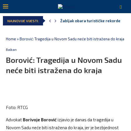
Žabljak obara turističke rekorde
NAJNOVIJE VIJESTI:
Na proslavi Vučjeg Dola razgovarano o
Perić: Ili nova većina ili izbori, ovako
Dragaš: Saradnja sa Masdarom je najv
Besplatni udžbenici za više od 67.700 
Kao iz snova – Crna Gora u finalu Svj
Home
»
Borović: Tragedija u Novom Sadu neće biti istražena do kraja
Balkan
Borović: Tragedija u Novom Sadu
neće biti istražena do kraja
Foto: RTCG
Advokat
Borivoje Borović
izjavio je danas da tragedija u
Novom Sadu neće biti istražena do kraja, jer je bezbjednost