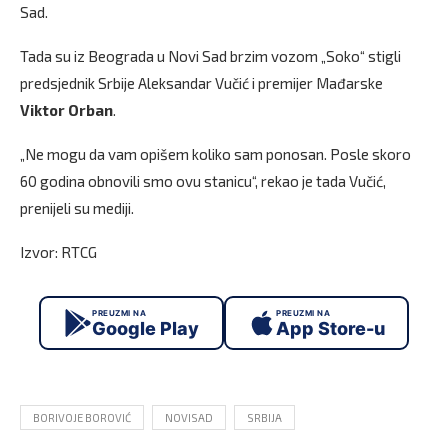
Sad.
Tada su iz Beograda u Novi Sad brzim vozom „Soko“ stigli
predsjednik Srbije Aleksandar Vučić i premijer Mađarske
Viktor Orban
.
„Ne mogu da vam opišem koliko sam ponosan. Posle skoro
60 godina obnovili smo ovu stanicu“, rekao je tada Vučić,
prenijeli su mediji.
Izvor: RTCG
PREUZMI NA
PREUZMI NA
Google Play
App Store-u
BORIVOJE BOROVIĆ
NOVISAD
SRBIJA