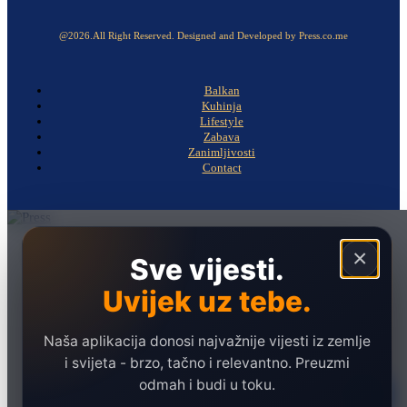
@2026.All Right Reserved. Designed and Developed by Press.co.me
Balkan
Kuhinja
Lifestyle
Zabava
Zanimljivosti
Contact
Naslovna
×
Sve vijesti.
Politika
Uvijek uz tebe.
Društvo
Hronika
Naša aplikacija donosi najvažnije vijesti iz zemlje
Ekonomija
i svijeta - brzo, tačno i relevantno. Preuzmi
odmah i budi u toku.
Sport