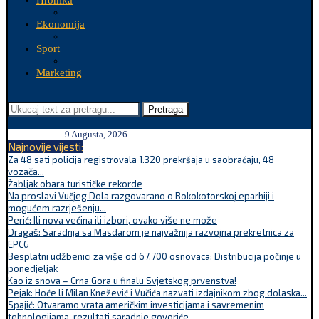
Hronika
Ekonomija
Sport
Marketing
Pretraga
9 Augusta, 2026
Najnovije vijesti:
Za 48 sati policija registrovala 1.320 prekršaja u saobraćaju, 48
vozača...
Žabljak obara turističke rekorde
Na proslavi Vučjeg Dola razgovarano o Bokokotorskoj eparhiji i
mogućem razrješenju...
Perić: Ili nova većina ili izbori, ovako više ne može
Dragaš: Saradnja sa Masdarom je najvažnija razvojna prekretnica za
EPCG
Besplatni udžbenici za više od 67.700 osnovaca: Distribucija počinje u
ponedjeljak
Kao iz snova – Crna Gora u finalu Svjetskog prvenstva!
Pejak: Hoće li Milan Knežević i Vučića nazvati izdajnikom zbog dolaska...
Spajić: Otvaramo vrata američkim investicijama i savremenim
tehnologijama, rezultati saradnje govoriće...