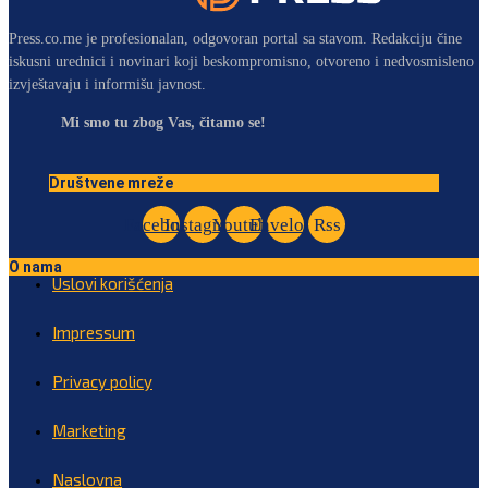
Press.co.me je profesionalan, odgovoran portal sa stavom. Redakciju čine
iskusni urednici i novinari koji beskompromisno, otvoreno i nedvosmisleno
izvještavaju i informišu javnost.
Mi smo tu zbog Vas, čitamo se!
Društvene mreže
Facebook
Instagram
Youtube
Envelope
Rss
O nama
Uslovi korišćenja
Impressum
Privacy policy
Marketing
Naslovna