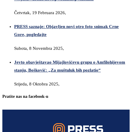
Četvrtak, 19 Februara 2026,
PRESS saznaje: Objavljen novi otro foto snimak Crne
Gore, pogledajte
Subota, 8 Novembra 2025,
Jevto obavještavao Mijajlovićevu grupu o Amfilohijevom
stanju, Bošković: „Za muštuluk bih pozlatio“
Srijeda, 8 Oktobra 2025,
Pratite nas na facebook-u