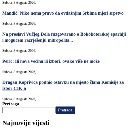
Subota, 8 Augusta 2026,
Mandić: Niko nema pravo da ovdašnjim Srbima mjeri srpstvo
Subota, 8 Augusta 2026,
Na proslavi Vučjeg Dola razgovarano o Bokokotorskoj eparhiji
i mogućem razrješenju mitropolita...
Subota, 8 Augusta 2026,
Perić: Ili nova većina ili izbori, ovako više ne može
Subota, 8 Augusta 2026,
Dragan Koprivica podnio ostavku na mjesto člana Komisije za
izbor CIK-a
Subota, 8 Augusta 2026,
Pretraga
Pretraga
Najnovije vijesti