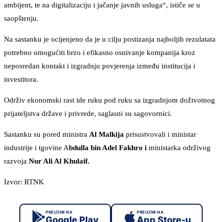
ambijent, te na digitalizaciju i jačanje javnih usluga“, ističe se u
saopštenju.
Na sastanku je ocijenjeno da je u cilju postizanja najboljih rezulatata
potrebno omogućiti brzo i efikasno osnivanje kompanija kroz
neposredan kontakt i izgradnju povjerenja između institucija i
investitora.
Održiv ekonomski rast ide ruku pod ruku sa izgradnjom doživotnog
prijateljstva države i privrede, saglasni su sagovornici.
Sastanku su pored ministra
Al Malkija
prisustvovali i ministar
industrije i tgovine A
bdulla bin Adel Fakhro i
ministarka održivog
razvoja
Nur Ali Al Khulaif.
Izvor: RTNK
PREUZMI NA
PREUZMI NA
Google Play
App Store-u