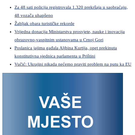
Za 48 sati policija registrovala 1.320 prekršaja u saobraćaju,
48 vozača uhapšeno
Žabljak obara turističke rekorde
Vrijedna donacija Ministarstva prosvjete, nauke i inovacija
obrazovno-vaspitnim ustanovama u Crnoj Gori
Poslanica jajima gađala Aljbina Kurtija, opet prekinuta
konstitutivna sjednica parlamenta u Prištini
Vučić: Ukrajini nikada nećemo praviti problem na putu ka EU