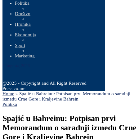
Politika
Društvo
Hronika
Ekonomija
Sport
Marketing
9 Augusta, 2026
@2025 - Copyright and All Right Reserved
Press.co.me
Home
»
Spajić u Bahreinu: Potpisan prvi Memorandum o saradnji
između Crne Gore i Kraljevine Bahrein
Politika
Spajić u Bahreinu: Potpisan prvi
Memorandum o saradnji između Crne
Gore i Kraljevine Bahrein