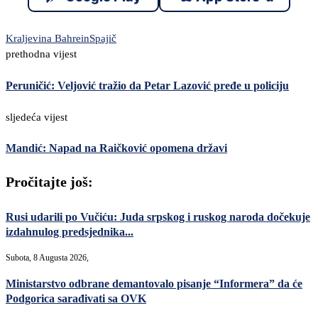
Kraljevina Bahrein
Spajič
prethodna vijest
Peruničić: Veljović tražio da Petar Lazović pređe u policiju
sljedeća vijest
Mandić: Napad na Raičković opomena državi
Pročitajte još:
Rusi udarili po Vučiću: Juda srpskog i ruskog naroda dočekuje
izdahnulog predsjednika...
Subota, 8 Augusta 2026,
Ministarstvo odbrane demantovalo pisanje “Informera” da će
Podgorica sarađivati sa OVK