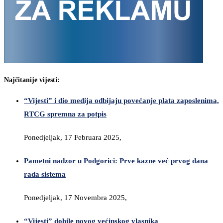
Najčitanije vijesti:
“Vijesti” i dio medija odbijaju povećanje plata zaposlenima,
RTCG spremna za potpis
Ponedjeljak, 17 Februara 2025,
Pametni nadzor u Podgorici: Prve kazne već prvog dana
rada sistema
Ponedjeljak, 17 Novembra 2025,
“Vijesti” dobile novog većinskog vlasnika