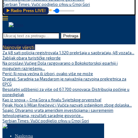
Serbian Times: Vučić podijelio crkvu u Crnoj Gori
▶️ Radio Press LIVE!
🔊
Pretraga
Najnovije vijesti:
Za 48 sati policija registrovala 1.320 prekršaja u saobraćaju, 48 vozača...
Žabljak obara turističke rekorde
Na proslavi Vučjeg Dola razgovarano o Bokokotorskoj eparhiji i
mogućem razrješenju...
Perić: Ili nova većina ili izbori, ovako više ne može
Dragaš: Saradnja sa Masdarom je najvažnija razvojna prekretnica za
EPCG
Besplatni udžbenici za više od 67.700 osnovaca: Distribucija počinje u
ponedjeljak
Kao iz snova – Crna Gora u finalu Svjetskog prvenstva!
Pejak: Hoće li Milan Knežević i Vučića nazvati izdajnikom zbog dolaska...
Spajić: Otvaramo vrata američkim investicijama i savremenim
tehnologijama, rezultati saradnje govoriće...
Serbian Times: Vučić podijelio crkvu u Crnoj Gori
Naslovna