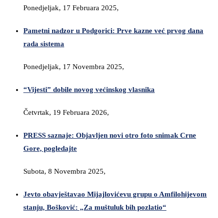
Ponedjeljak, 17 Februara 2025,
Pametni nadzor u Podgorici: Prve kazne već prvog dana
rada sistema
Ponedjeljak, 17 Novembra 2025,
“Vijesti” dobile novog većinskog vlasnika
Četvrtak, 19 Februara 2026,
PRESS saznaje: Objavljen novi otro foto snimak Crne
Gore, pogledajte
Subota, 8 Novembra 2025,
Jevto obavještavao Mijajlovićevu grupu o Amfilohijevom
stanju, Bošković: „Za muštuluk bih pozlatio“