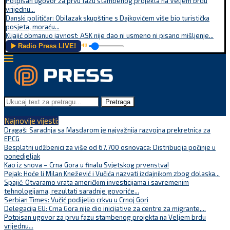
Potpisan ugovor za prvu fazu stambenog projekta na Veljem brdu
vrijednu...
Danski političar: Obilazak skupštine s Dajkovićem više bio turistička
posjeta, moraću...
Kljajić obmanuo javnost: ASK nije dao ni usmeno ni pisano mišljenje...
▶️ Radio Press LIVE!
🔊
Pretraga
Najnovije vijesti:
Dragaš: Saradnja sa Masdarom je najvažnija razvojna prekretnica za
EPCG
Besplatni udžbenici za više od 67.700 osnovaca: Distribucija počinje u
ponedjeljak
Kao iz snova – Crna Gora u finalu Svjetskog prvenstva!
Pejak: Hoće li Milan Knežević i Vučića nazvati izdajnikom zbog dolaska...
Spajić: Otvaramo vrata američkim investicijama i savremenim
tehnologijama, rezultati saradnje govoriće...
Serbian Times: Vučić podijelio crkvu u Crnoj Gori
Delegacija EU: Crna Gora nije dio inicijative za centre za migrante,...
Potpisan ugovor za prvu fazu stambenog projekta na Veljem brdu
vrijednu...