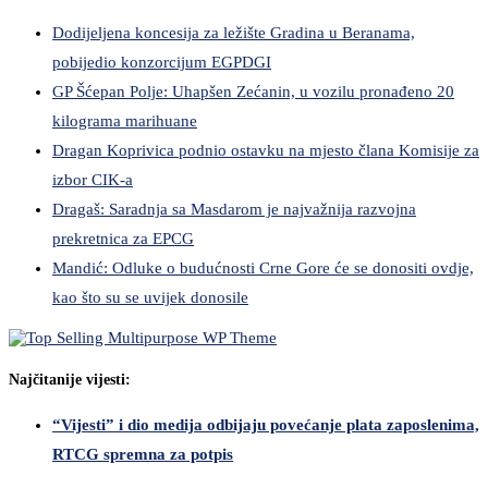
Dodijeljena koncesija za ležište Gradina u Beranama,
pobijedio konzorcijum EGPDGI
GP Šćepan Polje: Uhapšen Zećanin, u vozilu pronađeno 20
kilograma marihuane
Dragan Koprivica podnio ostavku na mjesto člana Komisije za
izbor CIK-a
Dragaš: Saradnja sa Masdarom je najvažnija razvojna
prekretnica za EPCG
Mandić: Odluke o budućnosti Crne Gore će se donositi ovdje,
kao što su se uvijek donosile
Najčitanije vijesti:
“Vijesti” i dio medija odbijaju povećanje plata zaposlenima,
RTCG spremna za potpis