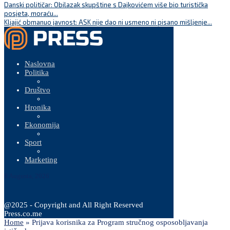
Danski političar: Obilazak skupštine s Dajkovićem više bio turistička
posjeta, moraću...
Kljajić obmanuo javnost: ASK nije dao ni usmeno ni pisano mišljenje...
Naslovna
Politika
Društvo
Hronika
Ekonomija
Sport
Marketing
8 Augusta, 2026
@2025 - Copyright and All Right Reserved
Press.co.me
Home
»
Prijava korisnika za Program stručnog osposobljavanja