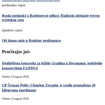
mpni
program stručnog osposobljavanja
prethodna vijest
Ruski poslanici o Bajdenovoj odluci: Rizikuju izbijanje trećeg
svjetskog rata
sljedeća vijest
Od danas upis u Registar podstanara
Pročitajte još:
Dodijeljena koncesija za ležište Gradina u Beranama, pobijedio
konzorcijum EGPDGI
Subota, 8 Augusta 2026,
GP Šćepan Polje: Uhapšen Zećanin, u vozilu pronađeno 20
kilograma marihuane
Subota, 8 Augusta 2026,