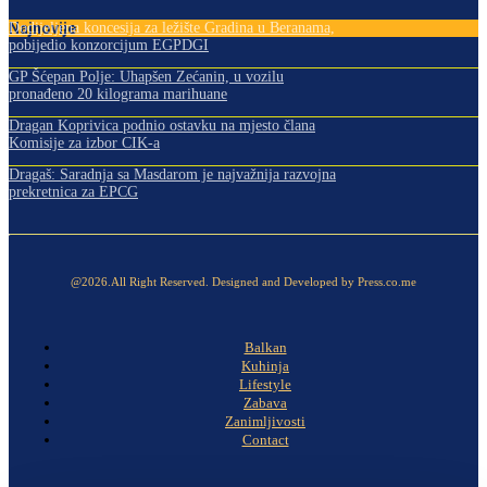
Najnovije
Dodijeljena koncesija za ležište Gradina u Beranama,
pobijedio konzorcijum EGPDGI
GP Šćepan Polje: Uhapšen Zećanin, u vozilu
pronađeno 20 kilograma marihuane
Dragan Koprivica podnio ostavku na mjesto člana
Komisije za izbor CIK-a
Dragaš: Saradnja sa Masdarom je najvažnija razvojna
prekretnica za EPCG
@2026.All Right Reserved. Designed and Developed by Press.co.me
Balkan
Kuhinja
Lifestyle
Zabava
Zanimljivosti
Contact