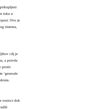
 prikupljeni
om toku u
ropust. Ovo je
og sistema,
jihov cilj je
ma, a pravda
e protiv
te ‘generale
krata.
te ronioci dok
adili