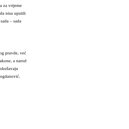
ja za vrijeme
da nisu uputili
 sada – sada
og pravde, već
 zakone, a narod
 pokušavaju
 Bogdanović.