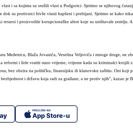
last i sa kojima su srušili vlast u Podgorici. Sjetimo se njihovog ćutan
dok su protivnici bivše vlasti hapšeni i prebijani. Sjetimo se kako nika
ki resursi i proizvodile korupcionaške afere koje su uništavale zemlju. A
snu Medenicu, Blaža Jovanića, Veselina Veljovića i mnoge druge, ne zb
a reformi i žele vratiti staro vrijeme, vrijeme kada su kriminalci krojili
na, bez obzira na političku, finansijsku ili klanovsku zaštitu. Oni koji
 bezbjednost i državu koja radi za građane, a ne protiv njih”, kazao je
PREUZMI NA
lay
App Store-u