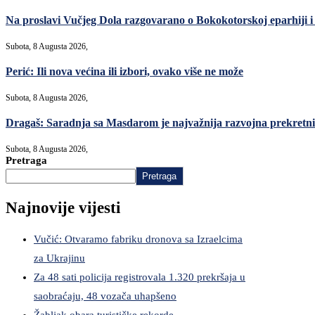
Na proslavi Vučjeg Dola razgovarano o Bokokotorskoj eparhiji i
Subota, 8 Augusta 2026,
Perić: Ili nova većina ili izbori, ovako više ne može
Subota, 8 Augusta 2026,
Dragaš: Saradnja sa Masdarom je najvažnija razvojna prekret
Subota, 8 Augusta 2026,
Pretraga
Pretraga
Najnovije vijesti
Vučić: Otvaramo fabriku dronova sa Izraelcima
za Ukrajinu
Za 48 sati policija registrovala 1.320 prekršaja u
saobraćaju, 48 vozača uhapšeno