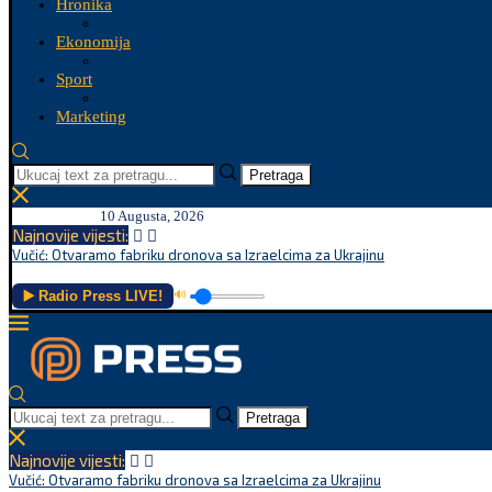
Hronika
Ekonomija
Sport
Marketing
Pretraga
10 Augusta, 2026
Najnovije vijesti:
Vučić: Otvaramo fabriku dronova sa Izraelcima za Ukrajinu
▶️ Radio Press LIVE!
🔊
Pretraga
Najnovije vijesti:
Vučić: Otvaramo fabriku dronova sa Izraelcima za Ukrajinu