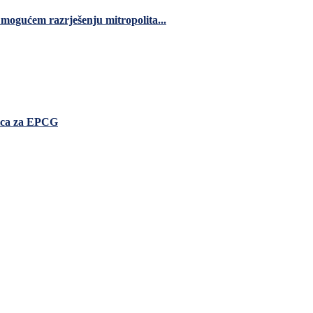
 mogućem razrješenju mitropolita...
nica za EPCG