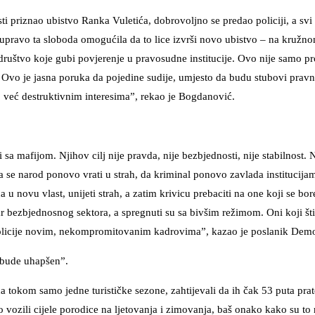
ti priznao ubistvo Ranka Vuletića, dobrovoljno se predao policiji, a svi
 upravo ta sloboda omogućila da to lice izvrši novo ubistvo – na kružn
 društvo koje gubi povjerenje u pravosudne institucije. Ovo nije samo p
! Ovo je jasna poruka da pojedine sudije, umjesto da budu stubovi pravn
, već destruktivnim interesima”, rekao je Bogdanović.
 sa mafijom. Njihov cilj nije pravda, nije bezbjednosti, nije stabilnost. N
 da se narod ponovo vrati u strah, da kriminal ponovo zavlada institucija
 u novu vlast, unijeti strah, a zatim krivicu prebaciti na one koji se bor
tar bezbjednosnog sektora, a spregnuti su sa bivšim režimom. Oni koji šti
 policije novim, nekompromitovanim kadrovima”, kazao je poslanik Demo
e bude uhapšen”.
na tokom samo jedne turističke sezone, zahtijevali da ih čak 53 puta pra
no vozili cijele porodice na ljetovanja i zimovanja, baš onako kako su to r