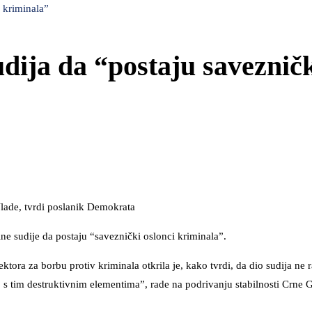
 kriminala”
dija da “postaju saveznič
 Vlade, tvrdi poslanik Demokrata
ine sudije da postaju “saveznički oslonci kriminala”.
ktora za borbu protiv kriminala otkrila je, kako tvrdi, da dio sudija ne r
o s tim destruktivnim elementima”, rade na podrivanju stabilnosti Crne G