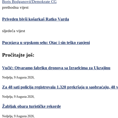
Boris Bodganović
Demokrate CG
prethodna vijest
Priveden bivši košarkaš Ratko Varda
sljedeća vijest
Pucnjava u srpskom selu: Otac i sin teško ranjeni
Pročitajte još:
Vučić: Otvaramo fabriku dronova sa Izraelcima za Ukrajinu
Nedjelja, 9 Augusta 2026,
Za 48 sati policija registrovala 1.320 prekršaja u saobraćaju, 48
Nedjelja, 9 Augusta 2026,
Žabljak obara turističke rekorde
Nedjelja, 9 Augusta 2026,