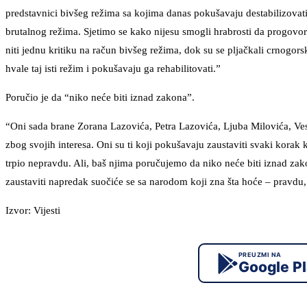
predstavnici bivšeg režima sa kojima danas pokušavaju destabilizovati v
brutalnog režima. Sjetimo se kako nijesu smogli hrabrosti da progovore 
niti jednu kritiku na račun bivšeg režima, dok su se pljačkali crnogors
hvale taj isti režim i pokušavaju ga rehabilitovati.”
Poručio je da “niko neće biti iznad zakona”.
“Oni sada brane Zorana Lazovića, Petra Lazovića, Ljuba Milovića, Ve
zbog svojih interesa. Oni su ti koji pokušavaju zaustaviti svaki korak k
trpio nepravdu. Ali, baš njima poručujemo da niko neće biti iznad zako
zaustaviti napredak suočiće se sa narodom koji zna šta hoće – pravdu,
Izvor: Vijesti
PREUZMI NA
Google P