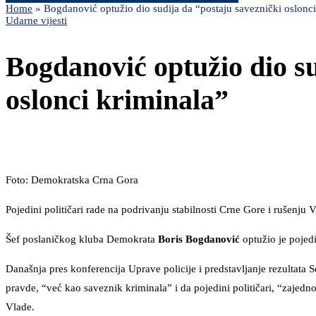
Home
»
Bogdanović optužio dio sudija da “postaju saveznički oslonci
Udarne vijesti
Bogdanović optužio dio su
oslonci kriminala”
Foto: Demokratska Crna Gora
Pojedini političari rade na podrivanju stabilnosti Crne Gore i rušenju
Šef poslaničkog kluba Demokrata
Boris Bogdanović
optužio je pojed
Današnja pres konferencija Uprave policije i predstavljanje rezultata Se
pravde, “već kao saveznik kriminala” i da pojedini političari, “zajedn
Vlade.