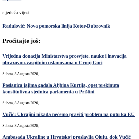
sljedeća vijest
Radulović: Nova pomorska linija Kotor-Dubrovnik
Pročitajte još:
Vrijedna donacija Ministarstva prosvjete, nauke i inovacija
obrazovno-vaspitnim ustanovama u Crnoj Gori
Subota, 8 Augusta 2026,
Poslanica jajima gađala Aljbina Kurtija, opet prekinuta
konstitutivna sjednica parlamenta u Prištini
Subota, 8 Augusta 2026,
Vučić: Ukrajini nikada nećemo praviti problem na putu ka EU
Subota, 8 Augusta 2026,
Ambasada Ukrajine u Hrvatskoj proslavlja Oluju, dok Vučić