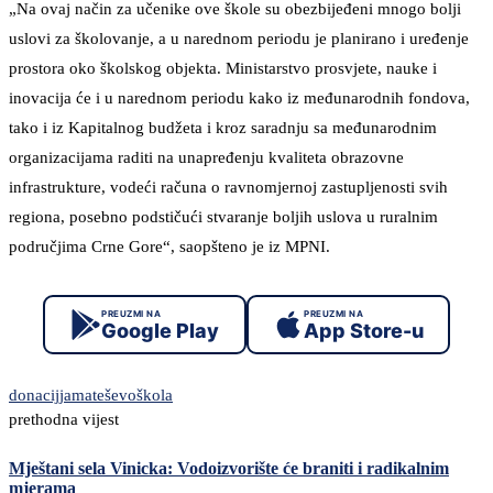
„Na ovaj način za učenike ove škole su obezbijeđeni mnogo bolji
uslovi za školovanje, a u narednom periodu je planirano i uređenje
prostora oko školskog objekta. Ministarstvo prosvjete, nauke i
inovacija će i u narednom periodu kako iz međunarodnih fondova,
tako i iz Kapitalnog budžeta i kroz saradnju sa međunarodnim
organizacijama raditi na unapređenju kvaliteta obrazovne
infrastrukture, vodeći računa o ravnomjernoj zastupljenosti svih
regiona, posebno podstičući stvaranje boljih uslova u ruralnim
područjima Crne Gore“, saopšteno je iz MPNI.
PREUZMI NA
PREUZMI NA
Google Play
App Store-u
donacijja
mateševo
škola
prethodna vijest
Mještani sela Vinicka: Vodoizvorište će braniti i radikalnim
mjerama