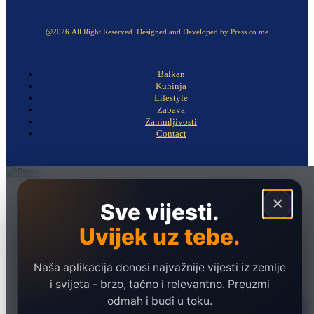
@2026.All Right Reserved. Designed and Developed by Press.co.me
Balkan
Kuhinja
Lifestyle
Zabava
Zanimljivosti
Contact
Naslovna
×
Sve vijesti.
Politika
Uvijek uz tebe.
Društvo
Hronika
Naša aplikacija donosi najvažnije vijesti iz zemlje
Ekonomija
i svijeta - brzo, tačno i relevantno. Preuzmi
odmah i budi u toku.
Sport