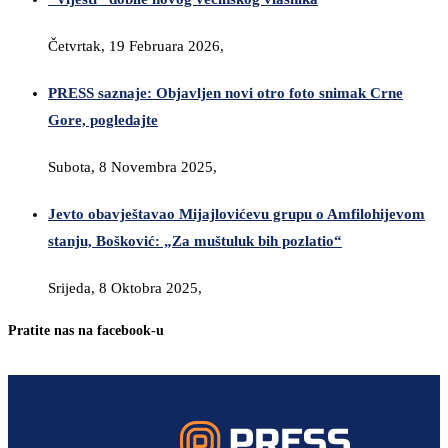
Četvrtak, 19 Februara 2026,
PRESS saznaje: Objavljen novi otro foto snimak Crne
Gore, pogledajte
Subota, 8 Novembra 2025,
Jevto obavještavao Mijajlovićevu grupu o Amfilohijevom
stanju, Bošković: „Za muštuluk bih pozlatio“
Srijeda, 8 Oktobra 2025,
Pratite nas na facebook-u