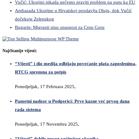
Vučić: Ukrajini nikada nećemo praviti problem na putu ka EU
Ambasada Ukrajine u Hrvatskoj proslavlja Oluju, dok Vučić
dočekuje Zelenskog
Bugarin: Migranti nisu opasnost za Crnu Goru
Najčitanije vijesti:
“Vijesti” i dio medija odbijaju povećanje plata zaposlenima,
RTCG spremna za potpis
Ponedjeljak, 17 Februara 2025,
Pametni nadzor u Podgorici: Prve kazne već prvog dana
rada sistema
Ponedjeljak, 17 Novembra 2025,
“Vijesti” dobile novog većinskog vlasnika