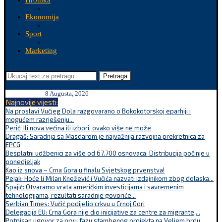
Hronika
Ekonomija
Sport
Marketing
Pretraga
8 Augusta, 2026
Najnovije vijesti:
Na proslavi Vučjeg Dola razgovarano o Bokokotorskoj eparhiji i
mogućem razrješenju...
Perić: Ili nova većina ili izbori, ovako više ne može
Dragaš: Saradnja sa Masdarom je najvažnija razvojna prekretnica za
EPCG
Besplatni udžbenici za više od 67.700 osnovaca: Distribucija počinje u
ponedjeljak
Kao iz snova – Crna Gora u finalu Svjetskog prvenstva!
Pejak: Hoće li Milan Knežević i Vučića nazvati izdajnikom zbog dolaska...
Spajić: Otvaramo vrata američkim investicijama i savremenim
tehnologijama, rezultati saradnje govoriće...
Serbian Times: Vučić podijelio crkvu u Crnoj Gori
Delegacija EU: Crna Gora nije dio inicijative za centre za migrante,...
Potpisan ugovor za prvu fazu stambenog projekta na Veljem brdu