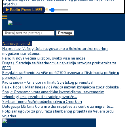
vrijednu...
▶️ Radio Press LIVE!
🔊
Pretraga
Najnovije vijesti:
Na proslavi Vučjeg Dola razgovarano o Bokokotorskoj eparhiji i
mogućem razrješenju...
Perić: Ili nova većina ili izbori, ovako više ne može
Dragaš: Saradnja sa Masdarom je najvažnija razvojna prekretnica za
EPCG
Besplatni udžbenici za više od 67.700 osnovaca: Distribucija počinje u
ponedjeljak
Kao iz snova – Crna Gora u finalu Svjetskog prvenstva!
Pejak: Hoće li Milan Knežević i Vučića nazvati izdajnikom zbog dolaska...
Spajić: Otvaramo vrata američkim investicijama i savremenim
tehnologijama, rezultati saradnje govoriće...
Serbian Times: Vučić podijelio crkvu u Crnoj Gori
Delegacija EU: Crna Gora nije dio inicijative za centre za migrante,...
Potpisan ugovor za prvu fazu stambenog projekta na Veljem brdu
vrijednu...