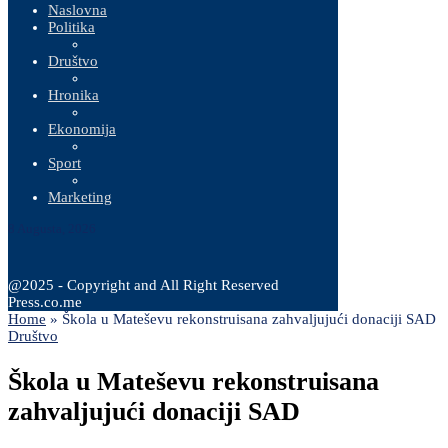
Naslovna
Politika
Društvo
Hronika
Ekonomija
Sport
Marketing
8 Augusta, 2026
@2025 - Copyright and All Right Reserved
Press.co.me
Home
»
Škola u Mateševu rekonstruisana zahvaljujući donaciji SAD
Društvo
Škola u Mateševu rekonstruisana
zahvaljujući donaciji SAD