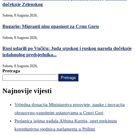
dočekuje Zelenskog
Subota, 8 Augusta 2026,
Bugarin: Migranti nisu opasnost za Crnu Goru
Subota, 8 Augusta 2026,
Rusi udarili po Vučiću: Juda srpskog i ruskog naroda dočekuje
izdahnulog predsjednika...
Subota, 8 Augusta 2026,
Pretraga
Pretraga
Najnovije vijesti
Vrijedna donacija Ministarstva prosvjete, nauke i inovacija
obrazovno-vaspitnim ustanovama u Crnoj Gori
Poslanica jajima gađala Aljbina Kurtija, opet prekinuta
konstitutivna sjednica parlamenta u Prištini