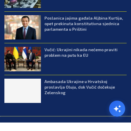
Poslanica jajima gađala Aljbina Kurtija,
opet prekinuta konstitutivna sjednica
parlamenta u Prištini
Vučić: Ukrajini nikada nećemo praviti
problem na putu ka EU
Ambasada Ukrajine u Hrvatskoj
proslavlja Oluju, dok Vučić dočekuje
Zelenskog
@2026.All Right Reserved. Designed and Developed by Press.co.me