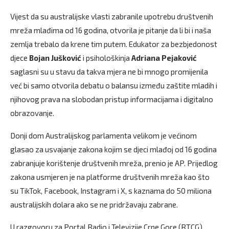
Vijest da su australijske vlasti zabranile upotrebu društvenih
mreža mlađima od 16 godina, otvorila je pitanje da li bi i naša
zemlja trebalo da krene tim putem. Edukator za bezbjedonost
djece
Bojan Jušković
i psihološkinja
Adriana Pejaković
saglasni su u stavu da takva mjera ne bi mnogo promijenila
već bi samo otvorila debatu o balansu između zaštite mladih i
njihovog prava na slobodan pristup informacijama i digitalno
obrazovanje.
Donji dom Australijskog parlamenta velikom je većinom
glasao za usvajanje zakona kojim se djeci mlađoj od 16 godina
zabranjuje korištenje društvenih mreža, prenio je AP. Prijedlog
zakona usmjeren je na platforme društvenih mreža kao što
su TikTok, Facebook, Instagram i X, s kaznama do 50 miliona
australijskih dolara ako se ne pridržavaju zabrane.
U razgovoru za Portal Radio i Televizije Crne Gore (RTCG),