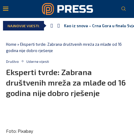
Kao iz snova – Crna Gora u finalu Sv
NAJNOVIJE VIJESTI:
Pejak: Hoće li Milan Knežević i Vučić
Spajić: Otvaramo vrata američkim inv
Serbian Times: Vučić podijelio crkvu 
Delegacija EU: Crna Gora nije dio inic
Potpisan ugovor za prvu fazu stamben
Home
»
Eksperti tvrde: Zabrana društvenih mreža za mlađe od 16
godina nije dobro rješenje
Društvo
Udarne vijesti
Eksperti tvrde: Zabrana
društvenih mreža za mlađe od 16
godina nije dobro rješenje
Foto: Pixabay