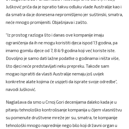
Jušković priča da je ispratio takvu odluku vlade Australije kao i
da smatra da je donesena nepromišljeno jer suštinski, smatra,
neće mnogo promijeniti. Objašnjava i zašto.
“Iz prostog razloga što i danas ove kompanije imaju
ograničenja da ih ne mogu koristiti djeca ispod 13 godina, pa
imamo gomilu djece od 7, 8 ili 9 godina koji već koriste iste.
Dovoljno je samo dati lažne podatke o godinama i ništa više,
što djeci neće predstavljati neku prepreku. Takođe sam
mogao ispratiti da vlasti Australije nemaju još uvijek
konkretne alate kojima će uspjeti da isprate svoje odredbe”,
navodi Jušković.
Naglašava da smo u Crnoj Gori decenijama daleko kada je u
pitanju tehnološko kontrolisanje kompanija u čijem vlasništvu
su pomenute društvene mreže jer su, smatra, te kompanije
tehnološki mnogo naprednije nego bilo koji državni organ u