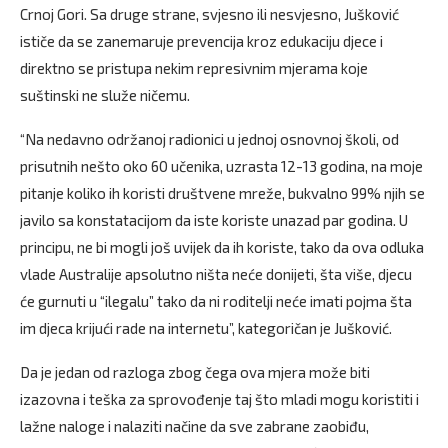
Crnoj Gori. Sa druge strane, svjesno ili nesvjesno, Jušković
ističe da se zanemaruje prevencija kroz edukaciju djece i
direktno se pristupa nekim represivnim mjerama koje
suštinski ne služe ničemu.
“Na nedavno održanoj radionici u jednoj osnovnoj školi, od
prisutnih nešto oko 60 učenika, uzrasta 12-13 godina, na moje
pitanje koliko ih koristi društvene mreže, bukvalno 99% njih se
javilo sa konstatacijom da iste koriste unazad par godina. U
principu, ne bi mogli još uvijek da ih koriste, tako da ova odluka
vlade Australije apsolutno ništa neće donijeti, šta više, djecu
će gurnuti u “ilegalu” tako da ni roditelji neće imati pojma šta
im djeca krijući rade na internetu”, kategoričan je Jušković.
Da je jedan od razloga zbog čega ova mjera može biti
izazovna i teška za sprovođenje taj što mladi mogu koristiti i
lažne naloge i nalaziti načine da sve zabrane zaobiđu,