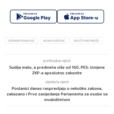
PREUZMI NA
PREUZMI NA
Google Play
App Store-u
ADRIANA PEJAKOVIĆ
BOJAN JUŠKOVIĆ
DRUŠTVENE MREŽE
prethodna vijest
Sudija malo, a predmeta više od 160, PES: Izmjene
ZKP-a apsolutno zakonite
sljedeća vijest
Poslanici danas raspravljaju o nekoliko zakona,
zakazano i Prvo zasijedanje Parlamenta za osobe sa
invaliditetom