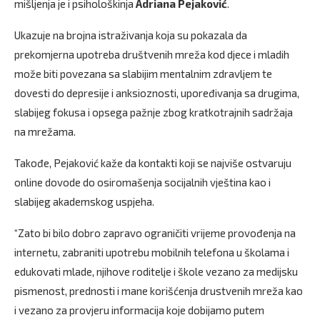
mišljenja je i psihološkinja
Adriana Pejaković
.
Ukazuje na brojna istraživanja koja su pokazala da
prekomjerna upotreba društvenih mreža kod djece i mladih
može biti povezana sa slabijim mentalnim zdravljem te
dovesti do depresije i anksioznosti, upoređivanja sa drugima,
slabijeg fokusa i opsega pažnje zbog kratkotrajnih sadržaja
na mrežama.
Takođe, Pejaković kaže da kontakti koji se najviše ostvaruju
online dovode do osiromašenja socijalnih vještina kao i
slabijeg akademskog uspjeha.
“Zato bi bilo dobro zapravo ograničiti vrijeme provođenja na
internetu, zabraniti upotrebu mobilnih telefona u školama i
edukovati mlade, njihove roditelje i škole vezano za medijsku
pismenost, prednosti i mane korišćenja drustvenih mreža kao
i vezano za provjeru informacija koje dobijamo putem