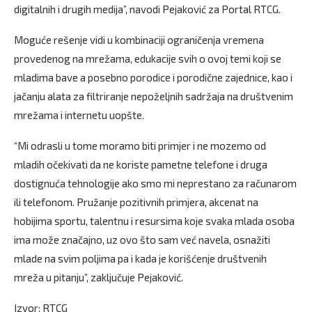
digitalnih i drugih medija”, navodi Pejaković za Portal RTCG.
Moguće rešenje vidi u kombinaciji ograničenja vremena
provedenog na mrežama, edukacije svih o ovoj temi koji se
mladima bave a posebno porodice i porodične zajednice, kao i
jačanju alata za filtriranje nepoželjnih sadržaja na društvenim
mrežama i internetu uopšte.
“Mi odrasli u tome moramo biti primjer i ne mozemo od
mladih očekivati da ne koriste pametne telefone i druga
dostignuća tehnologije ako smo mi neprestano za računarom
ili telefonom. Pružanje pozitivnih primjera, akcenat na
hobijima sportu, talentnu i resursima koje svaka mlada osoba
ima može značajno, uz ovo što sam već navela, osnažiti
mlade na svim poljima pa i kada je korišćenje društvenih
mreža u pitanju”, zaključuje Pejaković.
Izvor: RTCG