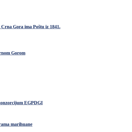
a Crna Gora ima Poštu iz 1841.
i Crnom Gorom
io konzorcijum EGPDGI
grama marihuane