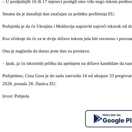
– U posljednjih 16 ili 17 mjeseci postigli smo više nego tokom prethod
Smatra da je današnji dan značajan za politiku proširenja EU.
Podsjetila je da će Ukrajina i Moldavija napraviti najveći iskorak od 
Kos očekuje da će za te dvije države tokom jula biti otvoreno i preosta
Ona je naglasila da danas jeste dan za proslavu.
– Ipak, ja ću iskoristiti priliku da apelujem na države kandidate da 
Podsjetimo, Crna Gora je do sada zatvorila 14 od ukupno 33 pregovara
2028. postala 28. članica EU.
Izvor: Pobjeda
PREUZMI NA
Google P