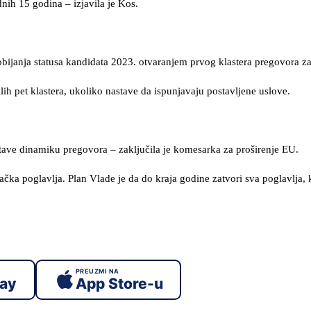
nih 15 godina – izjavila je Kos.
dobijanja statusa kandidata 2023. otvaranjem prvog klastera pregovora z
lih pet klastera, ukoliko nastave da ispunjavaju postavljene uslove.
nastave dinamiku pregovora – zaključila je komesarka za proširenje EU.
čka poglavlja. Plan Vlade je da do kraja godine zatvori sva poglavlja, 
PREUZMI NA
lay
App Store-u