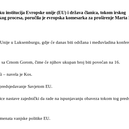
u institucija Evropske unije (EU) i država članica, tokom irskog
kog procesa, poručila je evropska komesarka za proširenje Marta 
e Unije u Luksemburgu, gdje će danas biti održana i međuvladina konfe
lja sa Crnom Gorom, čime će njihov ukupan broj biti povećan na 16.
i – navela je Kos.
o predsjedavanje Savjetom EU.
nice nastave zajednički da rade na ispunjavanju obaveza tokom tog preds
rumenata vanjske politike EU.