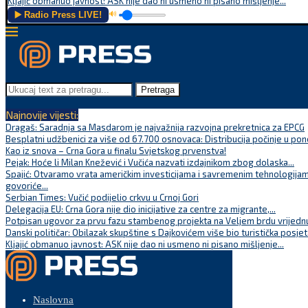
Kljajić obmanuo javnost: ASK nije dao ni usmeno ni pisano mišljenje...
▶️ Radio Press LIVE!
🔊
Pretraga
Najnovije vijesti:
Dragaš: Saradnja sa Masdarom je najvažnija razvojna prekretnica za EPCG
Besplatni udžbenici za više od 67.700 osnovaca: Distribucija počinje u pon
Kao iz snova – Crna Gora u finalu Svjetskog prvenstva!
Pejak: Hoće li Milan Knežević i Vučića nazvati izdajnikom zbog dolaska...
Spajić: Otvaramo vrata američkim investicijama i savremenim tehnologijam
govoriće...
Serbian Times: Vučić podijelio crkvu u Crnoj Gori
Delegacija EU: Crna Gora nije dio inicijative za centre za migrante,...
Potpisan ugovor za prvu fazu stambenog projekta na Veljem brdu vrijednu
Danski političar: Obilazak skupštine s Dajkovićem više bio turistička posjet
Kljajić obmanuo javnost: ASK nije dao ni usmeno ni pisano mišljenje...
Naslovna