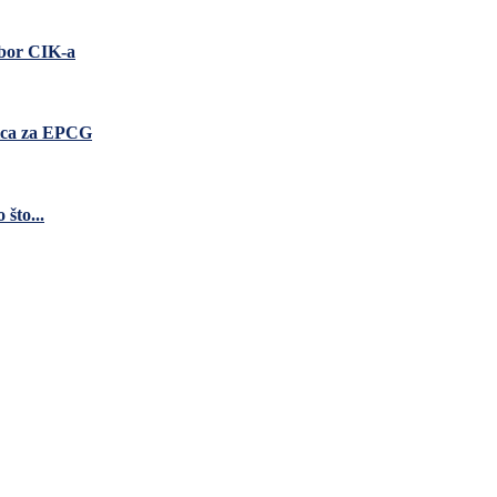
zbor CIK-a
nica za EPCG
što...