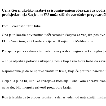
Crna Gora, ukoliko nastavi sa ispunjavanjem obaveza i uz podršk
predsjedavanja Savjetom EU može stići do završnice pregovarač
Foto: Screenshot/YouTube
Ona je to kazala novinarima uoči sastanka Savjeta za vanjske poslov
EU i Crne Gore, ali i konferencije sa Ukrajinom i Moldavijom.
Podsjetila je da će danas biti zatvorena još dva pregovaračka poglav
– To je otprilike polovina ukupnog posla koji Crna Gora treba da završ
Napomenula je da se upravo vratila iz Irske, koja će preuzeti naredn
Ocijenila je da bi, ukoliko Evropska komisija, Crna Gora i države čla
na kraju, bilo moguće privesti pregovore kraju.
Kos je istakla da je proces proširenja danas jedan od najvažnijih inst