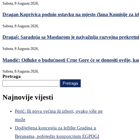
Subota, 8 Augusta 2026,
Dragan Koprivica podnio ostavku na mjesto člana Komisije za i
Subota, 8 Augusta 2026,
Dragaš: Saradnja sa Masdarom je najvažnija razvojna prekret
Subota, 8 Augusta 2026,
Mandić: Odluke o budućnosti Crne Gore će se donositi ovdje, kao 
Subota, 8 Augusta 2026,
Pretraga
Pretraga
Najnovije vijesti
Perić: Ili nova većina ili izbori, ovako više ne
može
Dodijeljena koncesija za ležište Gradina u
Beranama, pobijedio konzorcijum EGPDGI