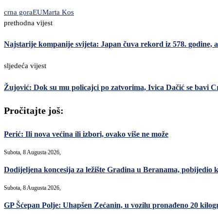
crna gora
EU
Marta Kos
prethodna vijest
Najstarije kompanije svijeta: Japan čuva rekord iz 578. godine, 
sljedeća vijest
Žujović: Dok su mu policajci po zatvorima, Ivica Dačić se bav
Pročitajte još:
Perić: Ili nova većina ili izbori, ovako više ne može
Subota, 8 Augusta 2026,
Dodijeljena koncesija za ležište Gradina u Beranama, pobijed
Subota, 8 Augusta 2026,
GP Šćepan Polje: Uhapšen Zećanin, u vozilu pronađeno 20 kilo