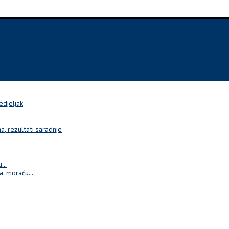
edjeljak
a, rezultati saradnje
...
a, moraću...