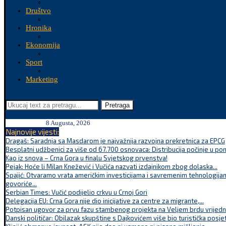
Društvo
Hronika
Ekonomija
Sport
Marketing
Pretraga
8 Augusta, 2026
Najnovije vijesti:
Dragaš: Saradnja sa Masdarom je najvažnija razvojna prekretnica za EPCG
Besplatni udžbenici za više od 67.700 osnovaca: Distribucija počinje u po
Kao iz snova – Crna Gora u finalu Svjetskog prvenstva!
Pejak: Hoće li Milan Knežević i Vučića nazvati izdajnikom zbog dolaska...
Spajić: Otvaramo vrata američkim investicijama i savremenim tehnologijam
govoriće...
Serbian Times: Vučić podijelio crkvu u Crnoj Gori
Delegacija EU: Crna Gora nije dio inicijative za centre za migrante,...
Potpisan ugovor za prvu fazu stambenog projekta na Veljem brdu vrijednu
Danski političar: Obilazak skupštine s Dajkovićem više bio turistička posjet