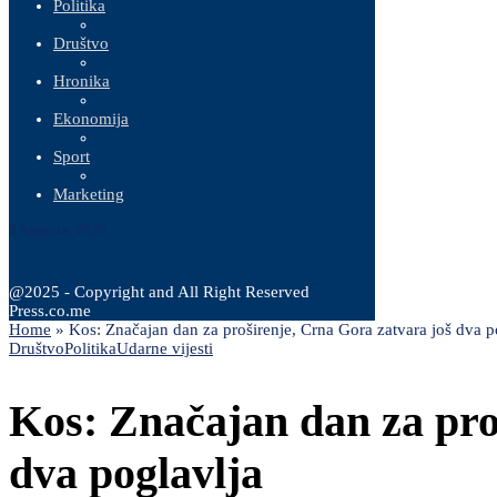
Politika
Društvo
Hronika
Ekonomija
Sport
Marketing
8 Augusta, 2026
@2025 - Copyright and All Right Reserved
Press.co.me
Home
»
Kos: Značajan dan za proširenje, Crna Gora zatvara još dva p
Društvo
Politika
Udarne vijesti
Kos: Značajan dan za pro
dva poglavlja