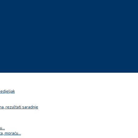
nedjeljak
a, rezultati saradnje
...
a, moraću...