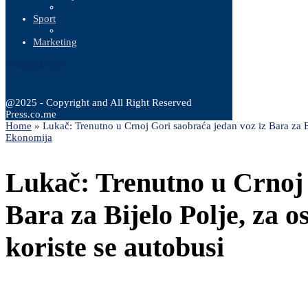
Sport
Marketing
7 Augusta, 2026
@2025 - Copyright and All Right Reserved
Press.co.me
Home
»
Lukač: Trenutno u Crnoj Gori saobraća jedan voz iz Bara za Bi
Ekonomija
Lukač: Trenutno u Crnoj 
Bara za Bijelo Polje, za o
koriste se autobusi