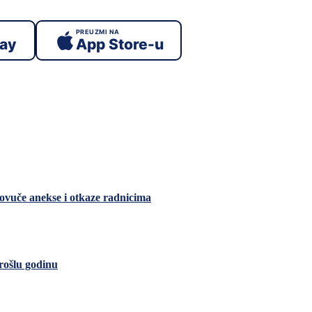
PREUZMI NA
lay
App Store-u
vuče anekse i otkaze radnicima
rošlu godinu