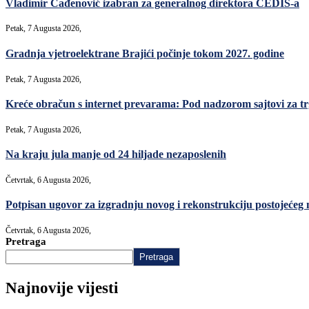
Vladimir Čađenović izabran za generalnog direktora CEDIS-a
Petak, 7 Augusta 2026,
Gradnja vjetroelektrane Brajići počinje tokom 2027. godine
Petak, 7 Augusta 2026,
Kreće obračun s internet prevarama: Pod nadzorom sajtovi za t
Petak, 7 Augusta 2026,
Na kraju jula manje od 24 hiljade nezaposlenih
Četvrtak, 6 Augusta 2026,
Potpisan ugovor za izgradnju novog i rekonstrukciju postojećeg
Četvrtak, 6 Augusta 2026,
Pretraga
Pretraga
Najnovije vijesti