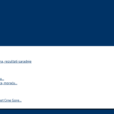
a, rezultati saradnje
...
a, moraću...
t Crne Gore...