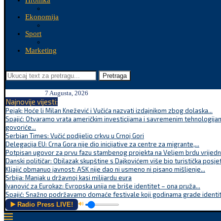
Hronika
Ekonomija
Sport
Marketing
Pretraga
7 Augusta, 2026
Najnovije vijesti:
Pejak: Hoće li Milan Knežević i Vučića nazvati izdajnikom zbog dolaska...
Spajić: Otvaramo vrata američkim investicijama i savremenim tehnologijam
govoriće...
Serbian Times: Vučić podijelio crkvu u Crnoj Gori
Delegacija EU: Crna Gora nije dio inicijative za centre za migrante,...
Potpisan ugovor za prvu fazu stambenog projekta na Veljem brdu vrijednu
Danski političar: Obilazak skupštine s Dajkovićem više bio turistička posjet
Kljajić obmanuo javnost: ASK nije dao ni usmeno ni pisano mišljenje...
Srbija: Manjak u državnoj kasi milijardu eura
Ivanović za Eurokaz: Evropska unija ne briše identitet – ona pruža...
Spajić: Snažno podržavamo domaće festivale koji godinama grade identite
▶️ Radio Press LIVE!
🔊