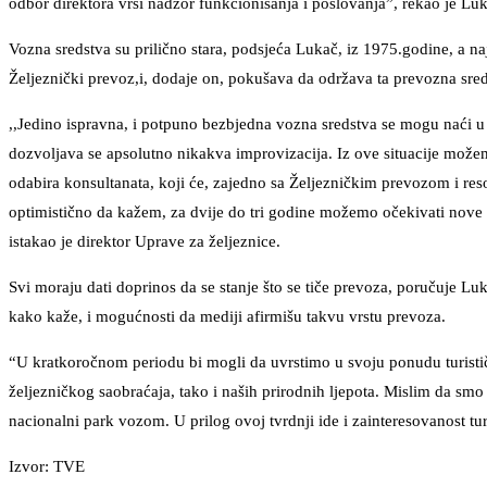
odbor direktora vrši nadzor funkcionisanja i poslovanja”, rekao je Lu
Vozna sredstva su prilično stara, podsjeća Lukač, iz 1975.godine, a naj
Željeznički prevoz,i, dodaje on, pokušava da održava ta prevozna sred
,,Jedino ispravna, i potpuno bezbjedna vozna sredstva se mogu naći u s
dozvoljava se apsolutno nikakva improvizacija. Iz ove situacije možem
odabira konsultanata, koji će, zajedno sa Željezničkim prevozom i reso
optimistično da kažem, za dvije do tri godine možemo očekivati nove 
istakao je direktor Uprave za željeznice.
Svi moraju dati doprinos da se stanje što se tiče prevoza, poručuje Lu
kako kaže, i mogućnosti da mediji afirmišu takvu vrstu prevoza.
“U kratkoročnom periodu bi mogli da uvrstimo u svoju ponudu turističk
željezničkog saobraćaja, tako i naših prirodnih ljepota. Mislim da s
nacionalni park vozom. U prilog ovoj tvrdnji ide i zainteresovanost tur
Izvor: TVE