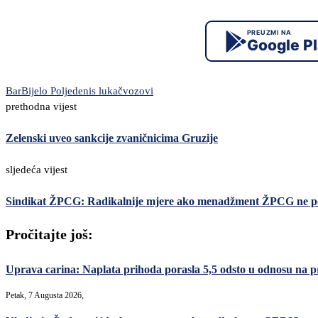
PREUZMI NA
Google P
Bar
Bijelo Polje
denis lukač
vozovi
prethodna vijest
Zelenski uveo sankcije zvaničnicima Gruzije
sljedeća vijest
Sindikat ŽPCG: Radikalnije mjere ako menadžment ŽPCG ne po
Pročitajte još:
Uprava carina: Naplata prihoda porasla 5,5 odsto u odnosu na p
Petak, 7 Augusta 2026,