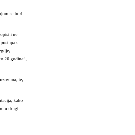
ojom se bori
opisi i ne
i postupak
egdje,
ko 20 godina”,
vozovima, te,
tacija, kako
mo u drugi