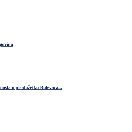
rgovinu
 mosta u produžetku Bulevara...