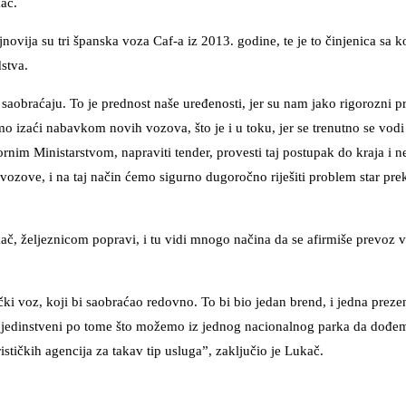
kač.
novija su tri španska voza Caf-a iz 2013. godine, te je to činjenica sa k
stva.
aobraćaju. To je prednost naše uređenosti, jer su nam jako rigorozni pr
o izaći nabavkom novih vozova, što je i u toku, jer se trenutno se vod
rnim Ministarstvom, napraviti tender, provesti taj postupak do kraja i n
vozove, i na taj način ćemo sigurno dugoročno riješiti problem star pre
kač, željeznicom popravi, i tu vidi mnogo načina da se afirmiše prevoz 
i voz, koji bi saobraćao redovno. To bi bio jedan brend, i jedna prezen
mo jedinstveni po tome što možemo iz jednog nacionalnog parka da dođe
ističkih agencija za takav tip usluga”, zaključio je Lukač.