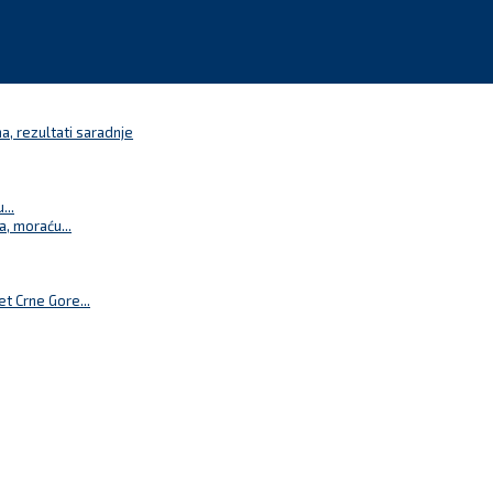
a, rezultati saradnje
...
a, moraću...
t Crne Gore...