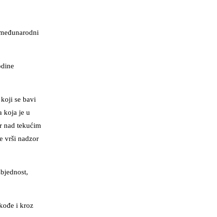
e međunarodni
odine
 koji se bavi
 koja je u
or nad tekućim
e vrši nadzor
zbjednost,
akođe i kroz