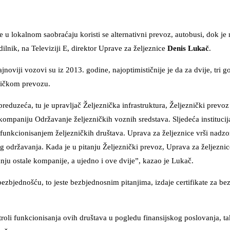
ije u lokalnom saobraćaju koristi se alternativni prevoz, autobusi, dok j
lnik, na Televiziji E, direktor Uprave za željeznice
Denis Lukač
.
noviji vozovi su iz 2013. godine, najoptimističnije je da za dvije, tri g
zničkom prevozu.
 preduzeća, tu je upravljač Željeznička infrastruktura, Željeznički prevoz
kompaniju Održavanje željezničkih voznih sredstava. Sljedeća institucija
 funkcionisanjem željezničkih društava. Uprava za željeznice vrši nadz
g održavanja. Kada je u pitanju Željeznički prevoz, Uprava za željeznic
ju ostale kompanije, a ujedno i ove dvije”, kazao je Lukač.
zbjednošću, to jeste bezbjednosnim pitanjima, izdaje certifikate za be
troli funkcionisanja ovih društava u pogledu finansijskog poslovanja, t