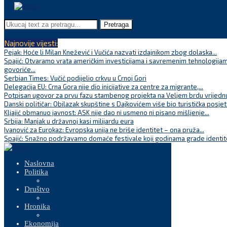
Pretraga
Najnovije vijesti:
Pejak: Hoće li Milan Knežević i Vučića nazvati izdajnikom zbog dolaska...
Spajić: Otvaramo vrata američkim investicijama i savremenim tehnologijam
govoriće...
Serbian Times: Vučić podijelio crkvu u Crnoj Gori
Delegacija EU: Crna Gora nije dio inicijative za centre za migrante,...
Potpisan ugovor za prvu fazu stambenog projekta na Veljem brdu vrijednu
Danski političar: Obilazak skupštine s Dajkovićem više bio turistička posjet
Kljajić obmanuo javnost: ASK nije dao ni usmeno ni pisano mišljenje...
Srbija: Manjak u državnoj kasi milijardu eura
Ivanović za Eurokaz: Evropska unija ne briše identitet – ona pruža...
Spajić: Snažno podržavamo domaće festivale koji godinama grade identite
Naslovna
Politika
Društvo
Hronika
Ekonomija