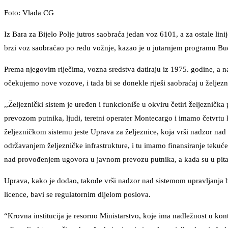
Foto: Vlada CG
Iz Bara za Bijelo Polje jutros saobraća jedan voz 6101, a za ostale lin
brzi voz saobraćao po redu vožnje, kazao je u jutarnjem programu Budi
Prema njegovim riječima, vozna sredstva datiraju iz 1975. godine, a naj
očekujemo nove vozove, i tada bi se donekle riješi saobraćaj u želje
,,Željeznički sistem je uređen i funkcioniše u okviru četiri željeznička
prevozom putnika, ljudi, teretni operater Montecargo i imamo četvrtu 
željezničkom sistemu jeste Uprava za željeznice, koja vrši nadzor nad
održavanjem željezničke infrastrukture, i tu imamo finansiranje tekuće
nad provođenjem ugovora u javnom prevozu putnika, a kada su u pitan
Uprava, kako je dodao, takođe vrši nadzor nad sistemom upravljanja be
licence, bavi se regulatornim dijelom poslova.
“Krovna institucija je resorno Ministarstvo, koje ima nadležnost u kon