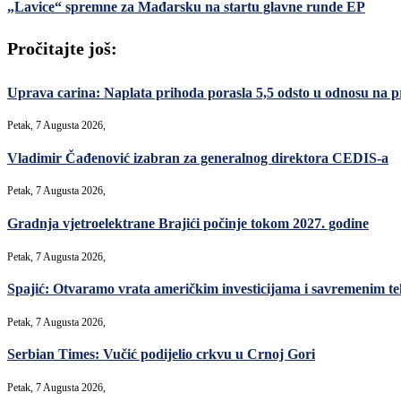
„Lavice“ spremne za Mađarsku na startu glavne runde EP
Pročitajte još:
Uprava carina: Naplata prihoda porasla 5,5 odsto u odnosu na p
Petak, 7 Augusta 2026,
Vladimir Čađenović izabran za generalnog direktora CEDIS-a
Petak, 7 Augusta 2026,
Gradnja vjetroelektrane Brajići počinje tokom 2027. godine
Petak, 7 Augusta 2026,
Spajić: Otvaramo vrata američkim investicijama i savremenim teh
Petak, 7 Augusta 2026,
Serbian Times: Vučić podijelio crkvu u Crnoj Gori
Petak, 7 Augusta 2026,