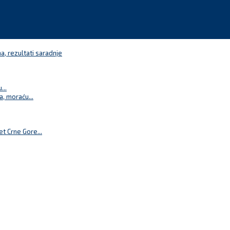
a, rezultati saradnje
...
a, moraću...
t Crne Gore...