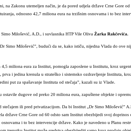
ini, na Zakonu utemeljen način, je da pored udjela države Crne Gore od
uktuiranja, odnosno 42,7 miliona eura na trzišnim osnovama i to bez inte
 Simo Milošević, A.D., i suvlasnika HTP Vile Oliva
Žarka Rakčevića.
 „Dr Simo Milošević”, budući da se, kako ističu, nijedna Vlada do ove nij
h 4,5 miliona eura za Institut, pomogla zaposlene u Institutu, kroz urg
rva i jedina krenula u strateško i sistemsko ozdravljenje Instituta, kro
dini put za spašavanje Instituta od stečaja”, kazali su iz Vlade.
 su ostavile dugove od preko 20 miliona eura, zapuštene objekte i oprem
 stečajem ili pred privatizacijom. Da bi Institut „Dr Simo Milošević” A
ela države Crne Gore od 60 odsto sam Institut obezbijedi svoj doprinos
im osnovama i to bez intervencije države. Kako je navedeno u Planu restr
m trenutku Institut može sredstva obezbijediti samo kroz prodaju objek