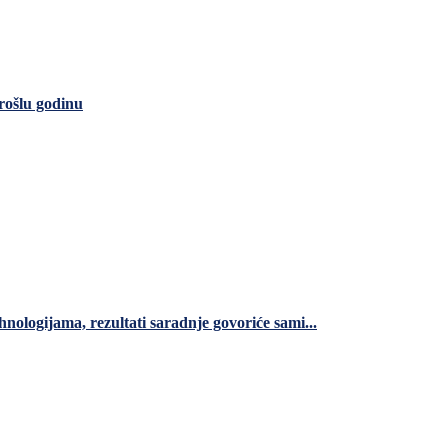
rošlu godinu
nologijama, rezultati saradnje govoriće sami...