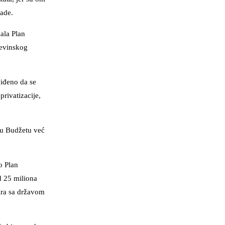
lade.
ala Plan
đevinskog
viđeno da se
rivatizacije,
a u Budžetu već
o Plan
d 25 miliona
tira sa državom