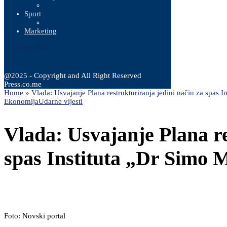
Sport
Marketing
7 Augusta, 2026
@2025 - Copyright and All Right Reserved
Press.co.me
Home
»
Vlada: Usvajanje Plana restrukturiranja jedini način za spas I
Ekonomija
Udarne vijesti
Vlada: Usvajanje Plana re
spas Instituta „Dr Simo M
Foto: Novski portal