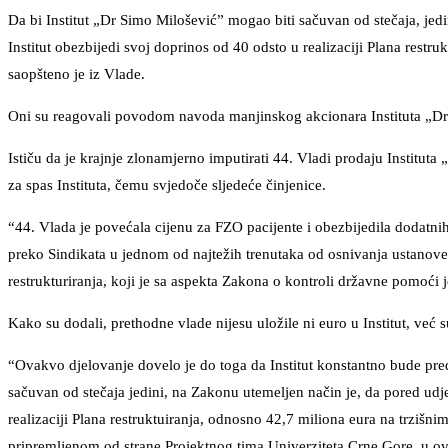
Da bi Institut „Dr Simo Milošević” mogao biti sačuvan od stečaja, jed
Institut obezbijedi svoj doprinos od 40 odsto u realizaciji Plana restr
saopšteno je iz Vlade.
Oni su reagovali povodom navoda manjinskog akcionara Instituta „Dr
Ističu da je krajnje zlonamjerno imputirati 44. Vladi prodaju Instituta
za spas Instituta, čemu svjedoče sljedeće činjenice.
“44. Vlada je povećala cijenu za FZO pacijente i obezbijedila dodatni
preko Sindikata u jednom od najtežih trenutaka od osnivanja ustanove, p
restrukturiranja, koji je sa aspekta Zakona o kontroli državne pomoći je
Kako su dodali, prethodne vlade nijesu uložile ni euro u Institut, već
“Ovakvo djelovanje dovelo je do toga da Institut konstantno bude pred
sačuvan od stečaja jedini, na Zakonu utemeljen način je, da pored udj
realizaciji Plana restruktuiranja, odnosno 42,7 miliona eura na trzišn
pripremljenom od strane Projektnog tima Univerziteta Crne Gore, u ovo