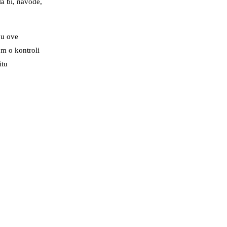
la bi, navode,
ju ove
om o kontroli
itu