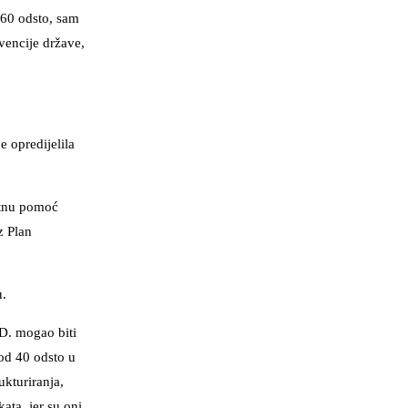
 60 odsto, sam
rvencije države,
e opredijelila
entnu pomoć
z Plan
u.
.D. mogao biti
 od 40 odsto u
ukturiranja,
ata, jer su oni