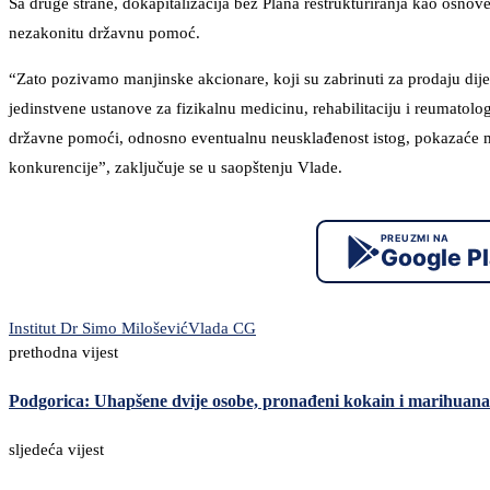
Sa druge strane, dokapitalizacija bez Plana restrukturiranja kao osnov
nezakonitu državnu pomoć.
“Zato pozivamo manjinske akcionare, koji su zabrinuti za prodaju dije
jedinstvene ustanove za fizikalnu medicinu, rehabilitaciju i reumatolo
državne pomoći, odnosno eventualnu neusklađenost istog, pokazaće mišl
konkurencije”, zaključuje se u saopštenju Vlade.
PREUZMI NA
Google P
Institut Dr Simo Milošević
Vlada CG
prethodna vijest
Podgorica: Uhapšene dvije osobe, pronađeni kokain i marihuana
sljedeća vijest