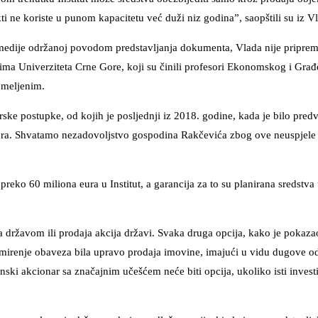
kti ne koriste u punom kapacitetu već duži niz godina”, saopštili su iz V
a medije održanoj povodom predstavljanja dokumenta, Vlada nije priprem
 tima Univerziteta Crne Gore, koji su činili profesori Ekonomskog i Gra
temeljenim.
ke postupke, od kojih je posljednji iz 2018. godine, kada je bilo pred
eura. Shvatamo nezadovoljstvo gospodina Rakčevića zbog ove neuspjele p
 preko 60 miliona eura u Institut, a garancija za to su planirana sredstv
državom ili prodaja akcija državi. Svaka druga opcija, kako je pokaza
a izmirenje obaveza bila upravo prodaja imovine, imajući u vidu dugove o
ski akcionar sa značajnim učešćem neće biti opcija, ukoliko isti inves