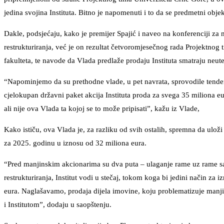
jedina svojina Instituta. Bitno je napomenuti i to da se predmetni obje
Dakle, podsjećaju, kako je premijer Spajić i naveo na konferenciji z
restrukturiranja, već je on rezultat četvoromjesečnog rada Projektnog
fakulteta, te navode da Vlada predlaže prodaju Instituta smatraju neu
“Napominjemo da su prethodne vlade, u pet navrata, sprovodile tenders
cjelokupan državni paket akcija Instituta proda za svega 35 miliona 
ali nije ova Vlada ta kojoj se to može pripisati”, kažu iz Vlade,
Kako ističu, ova Vlada je, za razliku od svih ostalih, spremna da uloži
za 2025. godinu u iznosu od 32 miliona eura.
“Pred manjinskim akcionarima su dva puta – ulaganje rame uz rame sa 
restrukturiranja, Institut vodi u stečaj, tokom koga bi jedini način z
eura. Naglašavamo, prodaja dijela imovine, koju problematizuje manjin
i Institutom”, dodaju u saopštenju.