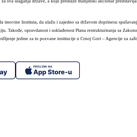
e za sva ulaganja države, a koju predlaže manjinski akcionar predstavlja
la imovine Instituta, da ulažu i zajedno sa državom doprinesu spašavan
giju. Takođe, opravdanost i usklađenost Plana restrukturiranja sa Zakon
jenje jedine za to pozvane institucije u Crnoj Gori – Agencije za zašt
PREUZMI NA
lay
App Store-u