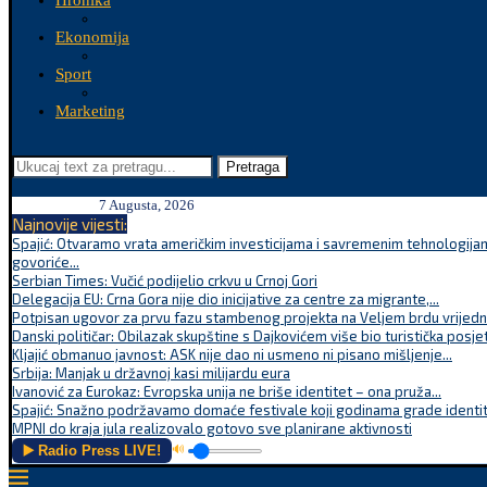
Hronika
Ekonomija
Sport
Marketing
Pretraga
7 Augusta, 2026
Najnovije vijesti:
Spajić: Otvaramo vrata američkim investicijama i savremenim tehnologijam
govoriće...
Serbian Times: Vučić podijelio crkvu u Crnoj Gori
Delegacija EU: Crna Gora nije dio inicijative za centre za migrante,...
Potpisan ugovor za prvu fazu stambenog projekta na Veljem brdu vrijednu
Danski političar: Obilazak skupštine s Dajkovićem više bio turistička posjet
Kljajić obmanuo javnost: ASK nije dao ni usmeno ni pisano mišljenje...
Srbija: Manjak u državnoj kasi milijardu eura
Ivanović za Eurokaz: Evropska unija ne briše identitet – ona pruža...
Spajić: Snažno podržavamo domaće festivale koji godinama grade identite
MPNI do kraja jula realizovalo gotovo sve planirane aktivnosti
▶️ Radio Press LIVE!
🔊