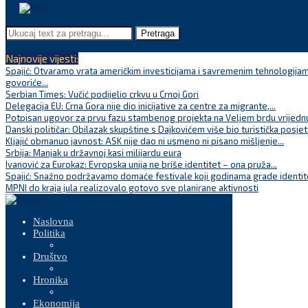
Pretraga
Najnovije vijesti:
Spajić: Otvaramo vrata američkim investicijama i savremenim tehnologijam
govoriće...
Serbian Times: Vučić podijelio crkvu u Crnoj Gori
Delegacija EU: Crna Gora nije dio inicijative za centre za migrante,...
Potpisan ugovor za prvu fazu stambenog projekta na Veljem brdu vrijednu
Danski političar: Obilazak skupštine s Dajkovićem više bio turistička posjet
Kljajić obmanuo javnost: ASK nije dao ni usmeno ni pisano mišljenje...
Srbija: Manjak u državnoj kasi milijardu eura
Ivanović za Eurokaz: Evropska unija ne briše identitet – ona pruža...
Spajić: Snažno podržavamo domaće festivale koji godinama grade identite
MPNI do kraja jula realizovalo gotovo sve planirane aktivnosti
Naslovna
Politika
Društvo
Hronika
Ekonomija