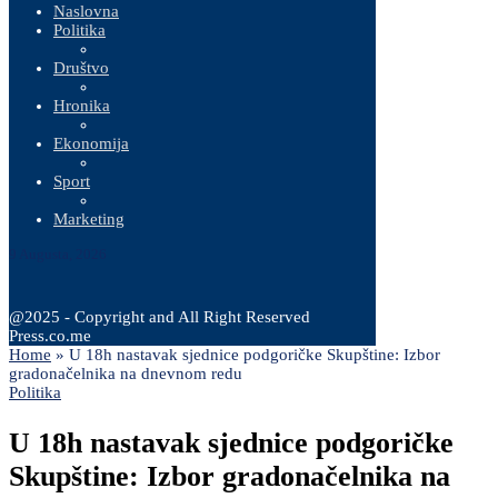
Naslovna
Politika
Društvo
Hronika
Ekonomija
Sport
Marketing
9 Augusta, 2026
@2025 - Copyright and All Right Reserved
Press.co.me
Home
»
U 18h nastavak sjednice podgoričke Skupštine: Izbor
gradonačelnika na dnevnom redu
Politika
U 18h nastavak sjednice podgoričke
Skupštine: Izbor gradonačelnika na