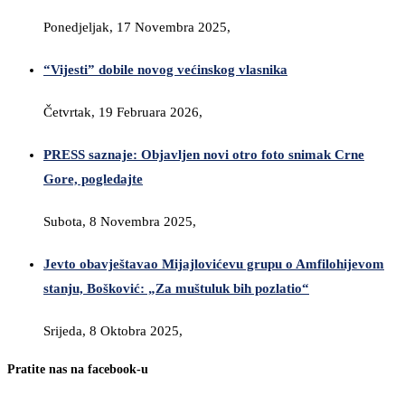
Ponedjeljak, 17 Novembra 2025,
“Vijesti” dobile novog većinskog vlasnika
Četvrtak, 19 Februara 2026,
PRESS saznaje: Objavljen novi otro foto snimak Crne
Gore, pogledajte
Subota, 8 Novembra 2025,
Jevto obavještavao Mijajlovićevu grupu o Amfilohijevom
stanju, Bošković: „Za muštuluk bih pozlatio“
Srijeda, 8 Oktobra 2025,
Pratite nas na facebook-u