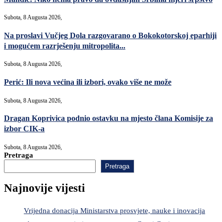
Subota, 8 Augusta 2026,
Na proslavi Vučjeg Dola razgovarano o Bokokotorskoj eparhiji
i mogućem razrješenju mitropolita...
Subota, 8 Augusta 2026,
Perić: Ili nova većina ili izbori, ovako više ne može
Subota, 8 Augusta 2026,
Dragan Koprivica podnio ostavku na mjesto člana Komisije za
izbor CIK-a
Subota, 8 Augusta 2026,
Pretraga
Pretraga
Najnovije vijesti
Vrijedna donacija Ministarstva prosvjete, nauke i inovacija