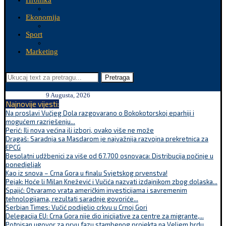
Hronika
Ekonomija
Sport
Marketing
Pretraga
9 Augusta, 2026
Najnovije vijesti:
Na proslavi Vučjeg Dola razgovarano o Bokokotorskoj eparhiji i
mogućem razrješenju...
Perić: Ili nova većina ili izbori, ovako više ne može
Dragaš: Saradnja sa Masdarom je najvažnija razvojna prekretnica za
EPCG
Besplatni udžbenici za više od 67.700 osnovaca: Distribucija počinje u
ponedjeljak
Kao iz snova – Crna Gora u finalu Svjetskog prvenstva!
Pejak: Hoće li Milan Knežević i Vučića nazvati izdajnikom zbog dolaska...
Spajić: Otvaramo vrata američkim investicijama i savremenim
tehnologijama, rezultati saradnje govoriće...
Serbian Times: Vučić podijelio crkvu u Crnoj Gori
Delegacija EU: Crna Gora nije dio inicijative za centre za migrante,...
Potpisan ugovor za prvu fazu stambenog projekta na Veljem brdu