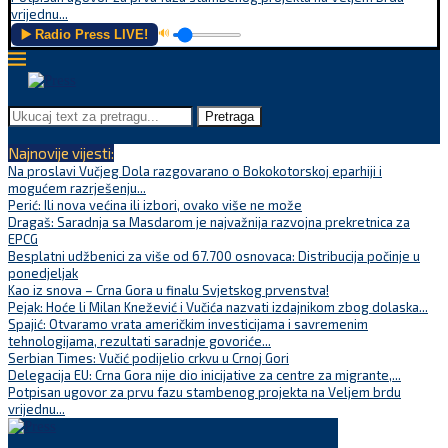
vrijednu...
▶️ Radio Press LIVE!
🔊
Pretraga
Najnovije vijesti:
Na proslavi Vučjeg Dola razgovarano o Bokokotorskoj eparhiji i
mogućem razrješenju...
Perić: Ili nova većina ili izbori, ovako više ne može
Dragaš: Saradnja sa Masdarom je najvažnija razvojna prekretnica za
EPCG
Besplatni udžbenici za više od 67.700 osnovaca: Distribucija počinje u
ponedjeljak
Kao iz snova – Crna Gora u finalu Svjetskog prvenstva!
Pejak: Hoće li Milan Knežević i Vučića nazvati izdajnikom zbog dolaska...
Spajić: Otvaramo vrata američkim investicijama i savremenim
tehnologijama, rezultati saradnje govoriće...
Serbian Times: Vučić podijelio crkvu u Crnoj Gori
Delegacija EU: Crna Gora nije dio inicijative za centre za migrante,...
Potpisan ugovor za prvu fazu stambenog projekta na Veljem brdu
vrijednu...