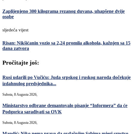
Zaplijenjeno 300 kilograma rezanog duvana, uhapšene dvije
osobe
sljedeća vijest
Risan: Nikšićanin vozio sa 2,24 promila alkohola, kažnjen sa 15
dana zatvora
Pročitajte još:
Rusi udarili po Vučiću: Juda srpskog i ruskog naroda dočekuje
izdahnulog predsjednika...
Subota, 8 Augusta 2026,
Ministarstvo odbrane demantovalo pisanje “Informera” da će
Podgorica sarađivati sa OVK
Subota, 8 Augusta 2026,
Mandić: Niko nema pravo da ovdašnjim Srbima mjeri srpstvo