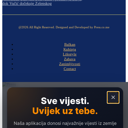
dok Vučić dočekuje Zelenskog
@2026.All Right Reserved. Designed and Developed by Press.co.me
Balkan
Kuhinja
Lifestyle
Zabava
Zanimljivosti
Contact
Naslovna
×
Sve vijesti.
Politika
Uvijek uz tebe.
Društvo
Hronika
Naša aplikacija donosi najvažnije vijesti iz zemlje
Ekonomija