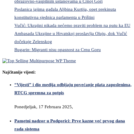
obrazovno-vaspitnim ustanovama u Crnoj Gori
Poslanica jajima gađala Aljbina Kurtija, opet prekinuta
konstitutivna sjednica parlamenta u Prištini
Vučić: Ukrajini nikada nećemo praviti problem na putu ka EU
Ambasada Ukrajine u Hrvatskoj proslavlja Oluju, dok Vučić
dočekuje Zelenskog
Bugarin: Migranti nisu opasnost za Crnu Goru
Najčitanije vijesti:
“Vijesti” i dio medija odbijaju povećanje plata zaposlenima,
RTCG spremna za potpis
Ponedjeljak, 17 Februara 2025,
Pametni nadzor u Podgorici: Prve kazne već prvog dana
rada sistema