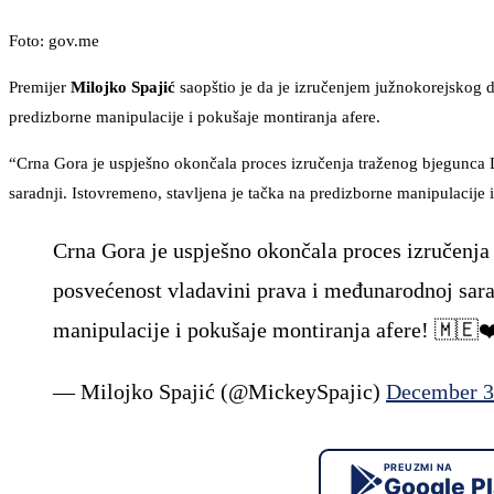
Foto: gov.me
Premijer
Milojko Spajić
saopštio je da je izručenjem južnokorejskog d
predizborne manipulacije i pokušaje montiranja afere.
“Crna Gora je uspješno okončala proces izručenja traženog bjegunc
saradnji. Istovremeno, stavljena je tačka na predizborne manipulacije 
Crna Gora je uspješno okončala proces izručenj
posvećenost vladavini prava i međunarodnoj sarad
manipulacije i pokušaje montiranja afere! 🇲🇪❤
— Milojko Spajić (@MickeySpajic)
December 3
PREUZMI NA
Google P