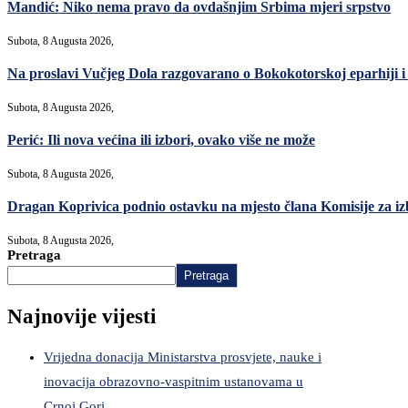
Mandić: Niko nema pravo da ovdašnjim Srbima mjeri srpstvo
Subota, 8 Augusta 2026,
Na proslavi Vučjeg Dola razgovarano o Bokokotorskoj eparhiji i
Subota, 8 Augusta 2026,
Perić: Ili nova većina ili izbori, ovako više ne može
Subota, 8 Augusta 2026,
Dragan Koprivica podnio ostavku na mjesto člana Komisije za i
Subota, 8 Augusta 2026,
Pretraga
Pretraga
Najnovije vijesti
Vrijedna donacija Ministarstva prosvjete, nauke i
inovacija obrazovno-vaspitnim ustanovama u
Crnoj Gori