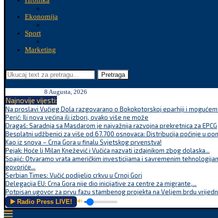
Hronika
Ekonomija
Sport
Marketing
Pretraga
8 Augusta, 2026
Najnovije vijesti:
Na proslavi Vučjeg Dola razgovarano o Bokokotorskoj eparhiji i mogućem r
Perić: Ili nova većina ili izbori, ovako više ne može
Dragaš: Saradnja sa Masdarom je najvažnija razvojna prekretnica za EPCG
Besplatni udžbenici za više od 67.700 osnovaca: Distribucija počinje u po
Kao iz snova – Crna Gora u finalu Svjetskog prvenstva!
Pejak: Hoće li Milan Knežević i Vučića nazvati izdajnikom zbog dolaska...
Spajić: Otvaramo vrata američkim investicijama i savremenim tehnologijam
govoriće...
Serbian Times: Vučić podijelio crkvu u Crnoj Gori
Delegacija EU: Crna Gora nije dio inicijative za centre za migrante,...
Potpisan ugovor za prvu fazu stambenog projekta na Veljem brdu vrijednu
▶️ Radio Press LIVE!
🔊