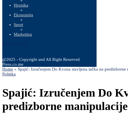
Hronika
Ekonomija
Sport
Marketing
8 Augusta, 2026
@2025 - Copyright and All Right Reserved
Press.co.me
Home
»
Spajić: Izručenjem Do Kvona stavljena tačka na predizborne 
Politika
Spajić: Izručenjem Do Kv
predizborne manipulacije