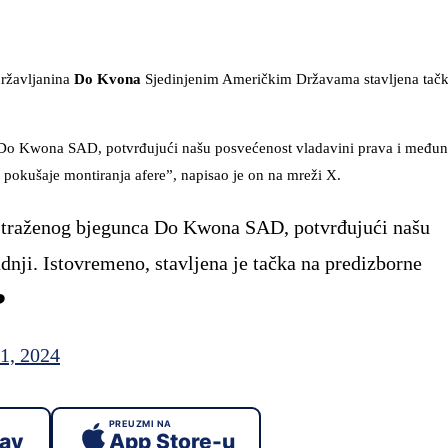
ržavljanina
Do Kvona
Sjedinjenim Američkim Državama stavljena tačk
a Do Kwona SAD, potvrđujući našu posvećenost vladavini prava i među
i pokušaje montiranja afere”, napisao je on na mreži X.
a traženog bjegunca Do Kwona SAD, potvrđujući našu
nji. Istovremeno, stavljena je tačka na predizborne
️
1, 2024
PREUZMI NA
lay
App Store-u