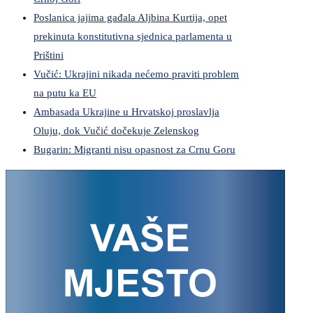
Poslanica jajima gađala Aljbina Kurtija, opet
prekinuta konstitutivna sjednica parlamenta u
Prištini
Vučić: Ukrajini nikada nećemo praviti problem
na putu ka EU
Ambasada Ukrajine u Hrvatskoj proslavlja
Oluju, dok Vučić dočekuje Zelenskog
Bugarin: Migranti nisu opasnost za Crnu Goru