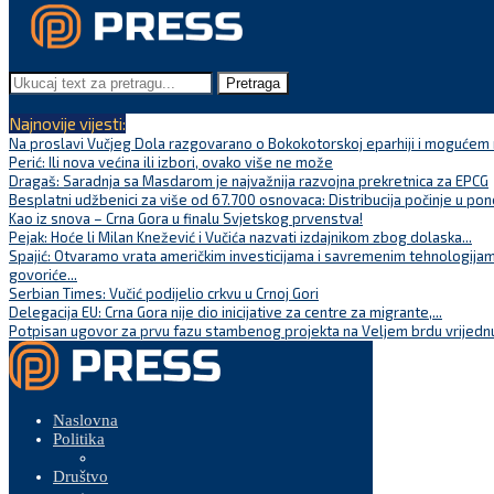
Pretraga
Najnovije vijesti:
Na proslavi Vučjeg Dola razgovarano o Bokokotorskoj eparhiji i mogućem r
Perić: Ili nova većina ili izbori, ovako više ne može
Dragaš: Saradnja sa Masdarom je najvažnija razvojna prekretnica za EPCG
Besplatni udžbenici za više od 67.700 osnovaca: Distribucija počinje u pon
Kao iz snova – Crna Gora u finalu Svjetskog prvenstva!
Pejak: Hoće li Milan Knežević i Vučića nazvati izdajnikom zbog dolaska...
Spajić: Otvaramo vrata američkim investicijama i savremenim tehnologijam
govoriće...
Serbian Times: Vučić podijelio crkvu u Crnoj Gori
Delegacija EU: Crna Gora nije dio inicijative za centre za migrante,...
Potpisan ugovor za prvu fazu stambenog projekta na Veljem brdu vrijednu
Naslovna
Politika
Društvo