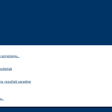
azrješenju...
nedjeljak
a, rezultati saradnje
...