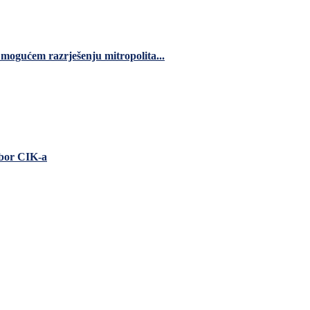
 mogućem razrješenju mitropolita...
zbor CIK-a