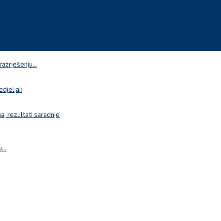
azrješenju...
edjeljak
a, rezultati saradnje
...