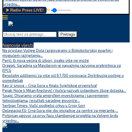
vrijednu...
▶️ Radio Press LIVE!
🔊
Pretraga
Najnovije vijesti:
Na proslavi Vučjeg Dola razgovarano o Bokokotorskoj eparhiji i
mogućem razrješenju...
Perić: Ili nova većina ili izbori, ovako više ne može
Dragaš: Saradnja sa Masdarom je najvažnija razvojna prekretnica za
EPCG
Besplatni udžbenici za više od 67.700 osnovaca: Distribucija počinje u
ponedjeljak
Kao iz snova – Crna Gora u finalu Svjetskog prvenstva!
Pejak: Hoće li Milan Knežević i Vučića nazvati izdajnikom zbog dolaska...
Spajić: Otvaramo vrata američkim investicijama i savremenim
tehnologijama, rezultati saradnje govoriće...
Serbian Times: Vučić podijelio crkvu u Crnoj Gori
Delegacija EU: Crna Gora nije dio inicijative za centre za migrante,...
Potpisan ugovor za prvu fazu stambenog projekta na Veljem brdu
vrijednu...