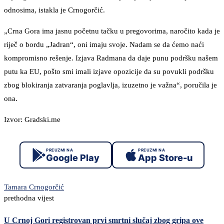
odnosima, istakla je Crnogorčić.
„Crna Gora ima jasnu početnu tačku u pregovorima, naročito kada je
riječ o bordu „Jadran“, oni imaju svoje. Nadam se da ćemo naći
kompromisno rešenje. Izjava Radmana da daje punu podršku našem
putu ka EU, pošto smi imali izjave opozicije da su povukli podršku
zbog blokiranja zatvaranja poglavlja, izuzetno je važna“, poručila je
ona.
Izvor: Gradski.me
PREUZMI NA
PREUZMI NA
Google Play
App Store-u
Tamara Crnogorčić
prethodna vijest
U Crnoj Gori registrovan prvi smrtni slučaj zbog gripa ove