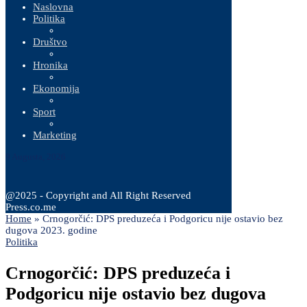
Naslovna
Politika
Društvo
Hronika
Ekonomija
Sport
Marketing
9 Augusta, 2026
@2025 - Copyright and All Right Reserved
Press.co.me
Home
»
Crnogorčić: DPS preduzeća i Podgoricu nije ostavio bez
dugova 2023. godine
Politika
Crnogorčić: DPS preduzeća i
Podgoricu nije ostavio bez dugova