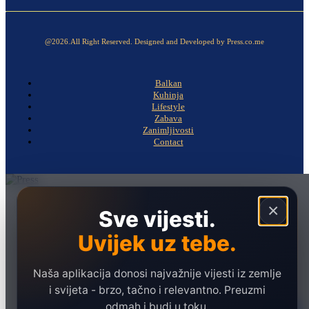
@2026.All Right Reserved. Designed and Developed by Press.co.me
Balkan
Kuhinja
Lifestyle
Zabava
Zanimljivosti
Contact
Naslovna
×
Sve vijesti.
Politika
Uvijek uz tebe.
Društvo
Hronika
Naša aplikacija donosi najvažnije vijesti iz zemlje
Ekonomija
i svijeta - brzo, tačno i relevantno. Preuzmi
odmah i budi u toku.
Sport