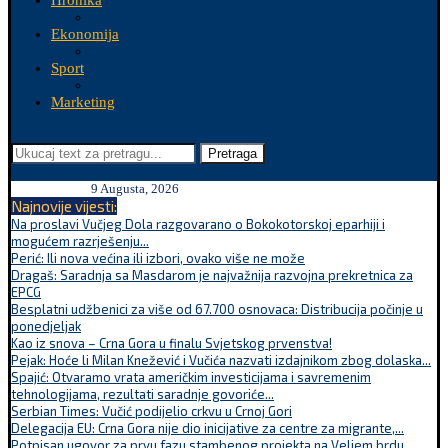
Hronika
Ekonomija
Sport
Marketing
Pretraga
9 Augusta, 2026
Najnovije vijesti:
Na proslavi Vučjeg Dola razgovarano o Bokokotorskoj eparhiji i
mogućem razrješenju...
Perić: Ili nova većina ili izbori, ovako više ne može
Dragaš: Saradnja sa Masdarom je najvažnija razvojna prekretnica za
EPCG
Besplatni udžbenici za više od 67.700 osnovaca: Distribucija počinje u
ponedjeljak
Kao iz snova – Crna Gora u finalu Svjetskog prvenstva!
Pejak: Hoće li Milan Knežević i Vučića nazvati izdajnikom zbog dolaska...
Spajić: Otvaramo vrata američkim investicijama i savremenim
tehnologijama, rezultati saradnje govoriće...
Serbian Times: Vučić podijelio crkvu u Crnoj Gori
Delegacija EU: Crna Gora nije dio inicijative za centre za migrante,...
Potpisan ugovor za prvu fazu stambenog projekta na Veljem brdu