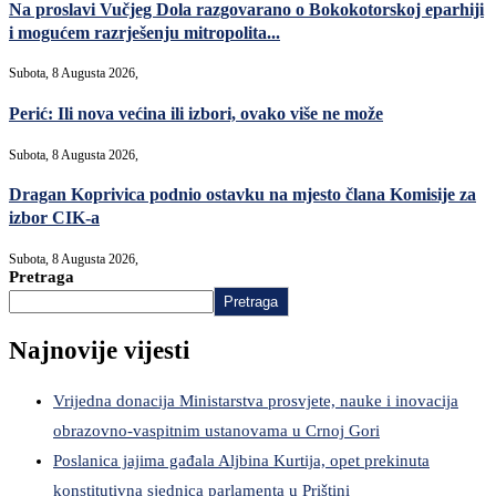
Na proslavi Vučjeg Dola razgovarano o Bokokotorskoj eparhiji
i mogućem razrješenju mitropolita...
Subota, 8 Augusta 2026,
Perić: Ili nova većina ili izbori, ovako više ne može
Subota, 8 Augusta 2026,
Dragan Koprivica podnio ostavku na mjesto člana Komisije za
izbor CIK-a
Subota, 8 Augusta 2026,
Pretraga
Pretraga
Najnovije vijesti
Vrijedna donacija Ministarstva prosvjete, nauke i inovacija
obrazovno-vaspitnim ustanovama u Crnoj Gori
Poslanica jajima gađala Aljbina Kurtija, opet prekinuta
konstitutivna sjednica parlamenta u Prištini