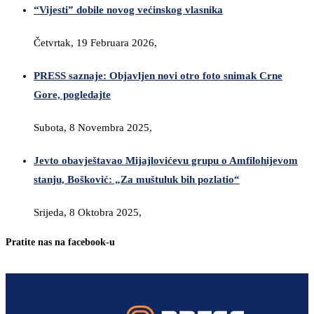
“Vijesti” dobile novog većinskog vlasnika
Četvrtak, 19 Februara 2026,
PRESS saznaje: Objavljen novi otro foto snimak Crne
Gore, pogledajte
Subota, 8 Novembra 2025,
Jevto obavještavao Mijajlovićevu grupu o Amfilohijevom
stanju, Bošković: „Za muštuluk bih pozlatio“
Srijeda, 8 Oktobra 2025,
Pratite nas na facebook-u