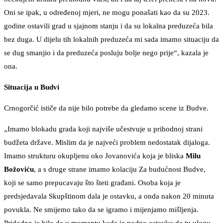
Oni se ipak, u određenoj mjeri, ne mogu ponašati kao da su 2023.
godine ostavili grad u sjajnom stanju i da su lokalna preduzeća bila
bez duga. U dijelu tih lokalnih preduzeća mi sada imamo situaciju da
se dug smanjio i da preduzeća posluju bolje nego prije“, kazala je
ona.
Situacija u Budvi
Crnogorčić ističe da nije bilo potrebe da gledamo scene iz Budve.
„Imamo blokadu grada koji najviše učestvuje u prihodnoj strani
budžeta države. Mislim da je najveći problem nedostatak dijaloga.
Imamo strukturu okupljenu oko Jovanovića koja je bliska
Milu
Božoviću
, a s druge strane imamo kolaciju Za budućnost Budve,
koji se samo prepucavaju što šteti građani. Osoba koja je
predsjedavala Skupštinom dala je ostavku, a onda nakon 20 minuta
povukla. Ne smijemo tako da se igramo i mijenjamo mišljenja.