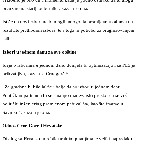
Pridodno je bilo da u momentu kada je podno ostavku da tu ulogu
preuzme najstariji odbornik“, kazala je ona.
Ističe da novi izbori ne bi mogli mnogo da promijene u odnosu na
rezultate prethodnih izbora, te s toga ni potrebu za oragnizovanjem
istih.
Izbori u jednom danu za sve opštine
Ideja o izborima u jednom danu donijela bi optimizaciju i za PES je
prihvatljiva, kazala je Crnogorčić.
„Za građane bi bilo lakše i bolje da su izbori u jednom danu.
Političkim partijama bi se smanjio manevarski prostor da se vrši
politički inženjering promjenom pebivališta, kao što imamo u
Šavniku“, kazala je ona.
Odnos Crne Gore i Hrvatske
Dijalog sa Hrvatskom o biletaralnim pitanjima je veliki napredak u