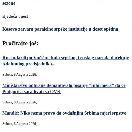
sezone
sljedeća vijest
Kosovo zatvara paralelne srpske institucije u deset opština
Pročitajte još:
Rusi udarili po Vučiću: Juda srpskog i ruskog naroda dočekuje
izdahnulog predsjednika...
Subota, 8 Augusta 2026,
Ministarstvo odbrane demantovalo pisanje “Informera” da će
Podgorica sarađivati sa OVK
Subota, 8 Augusta 2026,
Mandić: Niko nema pravo da ovdašnjim Srbima mjeri srpstvo
Subota, 8 Augusta 2026,