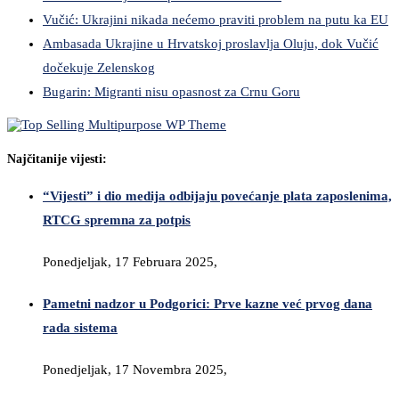
Vučić: Ukrajini nikada nećemo praviti problem na putu ka EU
Ambasada Ukrajine u Hrvatskoj proslavlja Oluju, dok Vučić
dočekuje Zelenskog
Bugarin: Migranti nisu opasnost za Crnu Goru
Najčitanije vijesti:
“Vijesti” i dio medija odbijaju povećanje plata zaposlenima,
RTCG spremna za potpis
Ponedjeljak, 17 Februara 2025,
Pametni nadzor u Podgorici: Prve kazne već prvog dana
rada sistema
Ponedjeljak, 17 Novembra 2025,