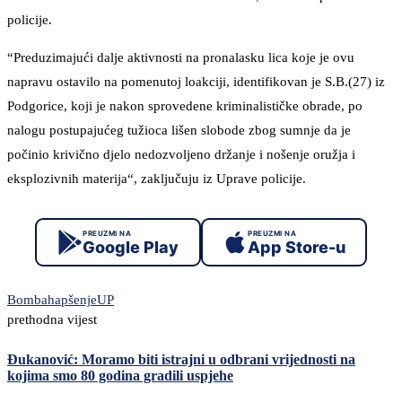
policije.
“Preduzimajući dalje aktivnosti na pronalasku lica koje je ovu
napravu ostavilo na pomenutoj loakciji, identifikovan je S.B.(27) iz
Podgorice, koji je nakon sprovedene kriminalističke obrade, po
nalogu postupajućeg tužioca lišen slobode zbog sumnje da je
počinio krivično djelo nedozvoljeno držanje i nošenje oružja i
eksplozivnih materija“, zaključuju iz Uprave policije.
PREUZMI NA
PREUZMI NA
Google Play
App Store-u
Bomba
hapšenje
UP
prethodna vijest
Đukanović: Moramo biti istrajni u odbrani vrijednosti na
kojima smo 80 godina gradili uspjehe