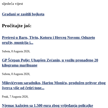
sljedeća vijest
Građani se zasitili bojkota
Pročitajte još:
Pretresi u Baru, Tivtu, Kotoru i Herceg Novom: Oduzeto
oružje, municija i...
Subota, 8 Augusta 2026,
GP Šćepan Polje: Uhapšen Zećanin, u vozilu pronađeno 20
kilograma marihuane
Subota, 8 Augusta 2026,
Milovićevom saradniku, Harisu Moniću, produžen pritvor zbog
šverca više od četiri tone...
Petak, 7 Augusta 2026,
Njemac kažnjen sa 1.500 eura zbog vrijeđanja policajke