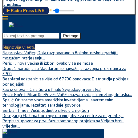
vrijednu...
▶️ Radio Press LIVE!
🔊
Pretraga
Najnovije vijesti:
Na proslavi Vučjeg Dola razgovarano o Bokokotorskoj eparhiji i
mogućem razrješenju...
Perić: Ili nova većina ili izbori, ovako više ne može
Dragaš: Saradnja sa Masdarom je najvažnija razvojna prekretnica za
EPCG
Besplatni udžbenici za više od 67.700 osnovaca: Distribucija počinje u
ponedjeljak
Kao iz snova – Crna Gora u finalu Svjetskog prvenstva!
Pejak: Hoće li Milan Knežević i Vučića nazvati izdajnikom zbog dolaska...
Spajić: Otvaramo vrata američkim investicijama i savremenim
tehnologijama, rezultati saradnje govoriće...
Serbian Times: Vučić podijelio crkvu u Crnoj Gori
Delegacija EU: Crna Gora nije dio inicijative za centre za migrante,...
Potpisan ugovor za prvu fazu stambenog projekta na Veljem brdu
vrijednu...