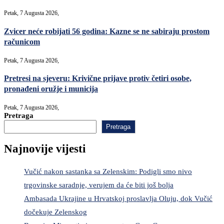
Petak, 7 Augusta 2026,
Zvicer neće robijati 56 godina: Kazne se ne sabiraju prostom
računicom
Petak, 7 Augusta 2026,
Pretresi na sjeveru: Krivične prijave protiv četiri osobe,
pronađeni oružje i municija
Petak, 7 Augusta 2026,
Pretraga
Pretraga
Najnovije vijesti
Vučić nakon sastanka sa Zelenskim: Podigli smo nivo
trgovinske saradnje, verujem da će biti još bolja
Ambasada Ukrajine u Hrvatskoj proslavlja Oluju, dok Vučić
dočekuje Zelenskog