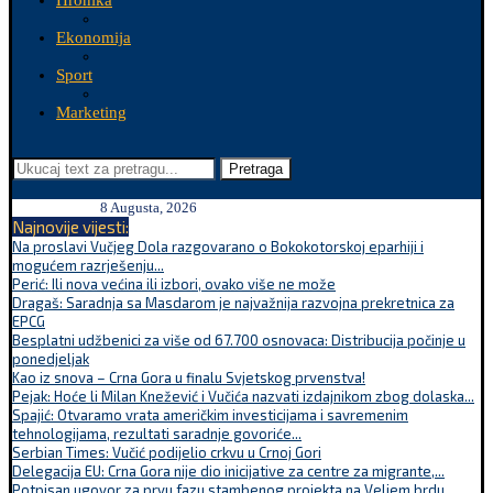
Hronika
Ekonomija
Sport
Marketing
Pretraga
8 Augusta, 2026
Najnovije vijesti:
Na proslavi Vučjeg Dola razgovarano o Bokokotorskoj eparhiji i
mogućem razrješenju...
Perić: Ili nova većina ili izbori, ovako više ne može
Dragaš: Saradnja sa Masdarom je najvažnija razvojna prekretnica za
EPCG
Besplatni udžbenici za više od 67.700 osnovaca: Distribucija počinje u
ponedjeljak
Kao iz snova – Crna Gora u finalu Svjetskog prvenstva!
Pejak: Hoće li Milan Knežević i Vučića nazvati izdajnikom zbog dolaska...
Spajić: Otvaramo vrata američkim investicijama i savremenim
tehnologijama, rezultati saradnje govoriće...
Serbian Times: Vučić podijelio crkvu u Crnoj Gori
Delegacija EU: Crna Gora nije dio inicijative za centre za migrante,...
Potpisan ugovor za prvu fazu stambenog projekta na Veljem brdu