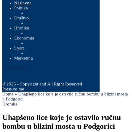
Naslovna
Politika
Društvo
Hronika
Ekonomija
Sport
Marketing
8 Augusta, 2026
@2025 - Copyright and All Right Reserved
Press.co.me
Home
»
Uhapšeno lice koje je ostavilo ručnu bombu u blizini mosta
u Podgorici
Hronika
Uhapšeno lice koje je ostavilo ručnu
bombu u blizini mosta u Podgorici