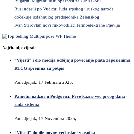
Bugarin: Migranti nisu opasnost za Crnu Goru
Rusi udarili po Vučiću: Juda srpskog i ruskog naroda
dočekuje izdahnulog predsjednika Zelenskog
Ivan Starovlah novi rukovodilac Termoelektrane Pljevlja
Najčitanije vijesti:
“Vijesti” i dio medija odbijaju povećanje plata zaposlenima,
RTCG spremna za potpis
Ponedjeljak, 17 Februara 2025,
Pametni nadzor u Podgorici: Prve kazne već prvog dana
rada sistema
Ponedjeljak, 17 Novembra 2025,
“Vijesti” dobile novog većinskog vlasnika