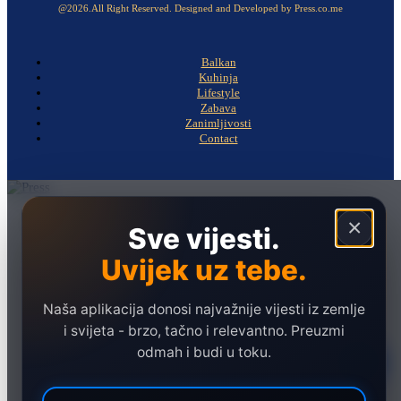
@2026.All Right Reserved. Designed and Developed by Press.co.me
Balkan
Kuhinja
Lifestyle
Zabava
Zanimljivosti
Contact
Naslovna
×
Sve vijesti.
Politika
Uvijek uz tebe.
Društvo
Hronika
Naša aplikacija donosi najvažnije vijesti iz zemlje
Ekonomija
i svijeta - brzo, tačno i relevantno. Preuzmi
odmah i budi u toku.
Sport
Marketing