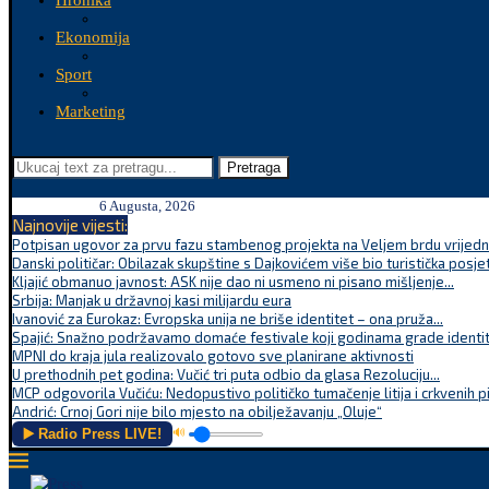
Hronika
Ekonomija
Sport
Marketing
Pretraga
6 Augusta, 2026
Najnovije vijesti:
Potpisan ugovor za prvu fazu stambenog projekta na Veljem brdu vrijednu
Danski političar: Obilazak skupštine s Dajkovićem više bio turistička posjet
Kljajić obmanuo javnost: ASK nije dao ni usmeno ni pisano mišljenje...
Srbija: Manjak u državnoj kasi milijardu eura
Ivanović za Eurokaz: Evropska unija ne briše identitet – ona pruža...
Spajić: Snažno podržavamo domaće festivale koji godinama grade identite
MPNI do kraja jula realizovalo gotovo sve planirane aktivnosti
U prethodnih pet godina: Vučić tri puta odbio da glasa Rezoluciju...
MCP odgovorila Vučiću: Nedopustivo političko tumačenje litija i crkvenih p
Andrić: Crnoj Gori nije bilo mjesto na obilježavanju „Oluje“
▶️ Radio Press LIVE!
🔊