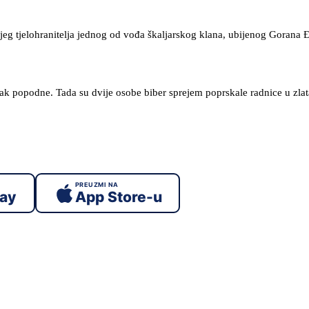
jeg tjelohranitelja jednog od vođa škaljarskog klana, ubijenog Gorana 
ak popodne. Tada su dvije osobe biber sprejem poprskale radnice u zlata
PREUZMI NA
lay
App Store-u