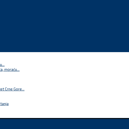
...
a, moraću...
t Crne Gore...
itanja