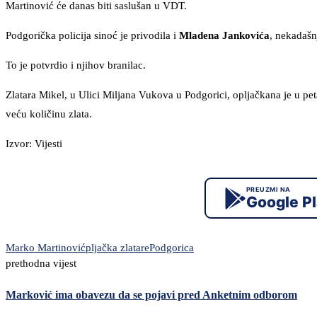
Martinović će danas biti saslušan u VDT.
Podgorička policija sinoć je privodila i
Mladena Jankovića
, nekadašn
To je potvrdio i njihov branilac.
Zlatara Mikel, u Ulici Miljana Vukova u Podgorici, opljačkana je u pet
veću količinu zlata.
Izvor: Vijesti
PREUZMI NA
Google P
Marko Martinović
pljačka zlatare
Podgorica
prethodna vijest
Marković ima obavezu da se pojavi pred Anketnim odborom