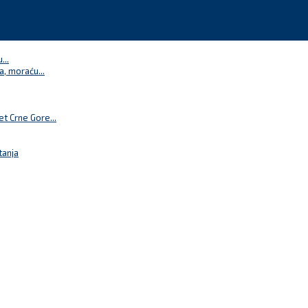
...
a, moraću...
t Crne Gore...
tanja