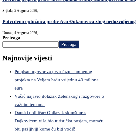
Srijeda, 5 Augusta 2026,
Potvrđena optužnica protiv Aca Đukanovića zbog nedozvoljenog
Utorak, 4 Augusta 2026,
Pretraga
Pretraga
Najnovije vijesti
Potpisan ugovor za prvu fazu stambenog
projekta na Veljem brdu vrijednu 40 miliona
eura
Vučić najavio dolazak Zelenskog i razgovore o
važnim temama
Danski političar: Obilazak skupštine s
Dajkovićem više bio turistička posjeta, moraću
biti pažljiviji kome ću biti vodič