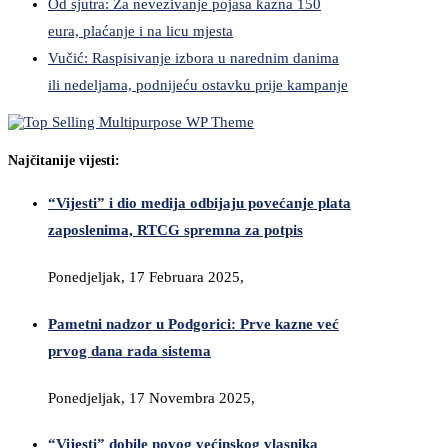
Od sjutra: Za nevezivanje pojasa kazna 150
eura, plaćanje i na licu mjesta
Vučić: Raspisivanje izbora u narednim danima
ili nedeljama, podnijeću ostavku prije kampanje
Najčitanije vijesti:
“Vijesti” i dio medija odbijaju povećanje plata
zaposlenima, RTCG spremna za potpis
Ponedjeljak, 17 Februara 2025,
Pametni nadzor u Podgorici: Prve kazne već
prvog dana rada sistema
Ponedjeljak, 17 Novembra 2025,
“Vijesti” dobile novog većinskog vlasnika