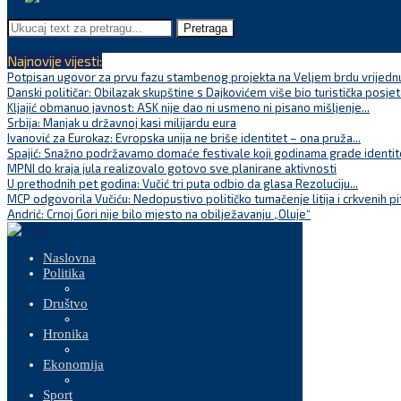
Pretraga
Najnovije vijesti:
Potpisan ugovor za prvu fazu stambenog projekta na Veljem brdu vrijednu
Danski političar: Obilazak skupštine s Dajkovićem više bio turistička posjet
Kljajić obmanuo javnost: ASK nije dao ni usmeno ni pisano mišljenje...
Srbija: Manjak u državnoj kasi milijardu eura
Ivanović za Eurokaz: Evropska unija ne briše identitet – ona pruža...
Spajić: Snažno podržavamo domaće festivale koji godinama grade identite
MPNI do kraja jula realizovalo gotovo sve planirane aktivnosti
U prethodnih pet godina: Vučić tri puta odbio da glasa Rezoluciju...
MCP odgovorila Vučiću: Nedopustivo političko tumačenje litija i crkvenih pi
Andrić: Crnoj Gori nije bilo mjesto na obilježavanju „Oluje“
Naslovna
Politika
Društvo
Hronika
Ekonomija
Sport