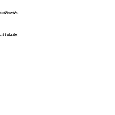
Đuričkovića.
ri i ukrale