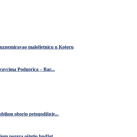
 uznemiravao maloljetnicu u Kotoru
ravcima Podgorica – Bar...
bilom oborio petogodišnje...
jom poreza oštetio budžet...