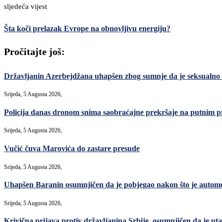
sljedeća vijest
Šta koči prelazak Evrope na obnovljivu energiju?
Pročitajte još:
Državljanin Azerbejdžana uhapšen zbog sumnje da je seksualno
Srijeda, 5 Augusta 2026,
Policija danas dronom snima saobraćajne prekršaje na putnim p
Srijeda, 5 Augusta 2026,
Vučić čuva Marovića do zastare presude
Srijeda, 5 Augusta 2026,
Uhapšen Baranin osumnjičen da je pobjegao nakon što je automo
Srijeda, 5 Augusta 2026,
Krivična prijava protiv državljanina Srbije, osumnjičen da je uta