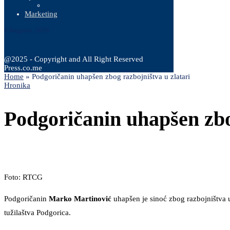
Marketing
6 Augusta, 2026
@2025 - Copyright and All Right Reserved
Press.co.me
Home
»
Podgoričanin uhapšen zbog razbojništva u zlatari
Hronika
Podgoričanin uhapšen zbo
Foto: RTCG
Podgoričanin
Marko Martinović
uhapšen je sinoć zbog razbojništva u
tužilaštva Podgorica.