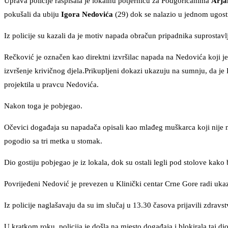
Uprava policije raspisala je lokalnu potjernicu za Podgoričanima
Arja
pokušali da ubiju
Igora Nedovića
(29) dok se nalazio u jednom ugosti
Iz policije su kazali da je motiv napada obračun pripadnika suprostavl
Rečković je označen kao direktni izvršilac napada na Nedovića koji j
izvršenje krivičnog djela.Prikupljeni dokazi ukazuju na sumnju, da je Re
projektila u pravcu Nedovića.
Nakon toga je pobjegao.
Očevici događaja su napadača opisali kao mlađeg muškarca koji nije ma
pogodio sa tri metka u stomak.
Dio gostiju pobjegao je iz lokala, dok su ostali legli pod stolove kako bi
Povrijeđeni Nedović je prevezen u Klinički centar Crne Gore radi uka
Iz policije naglašavaju da su im slučaj u 13.30 časova prijavili zdra
U kratkom roku, policija je došla na mjesto događaja i blokirala taj dio