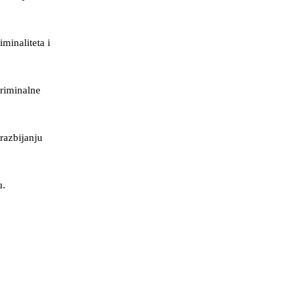
minaliteta i
kriminalne
razbijanju
u.