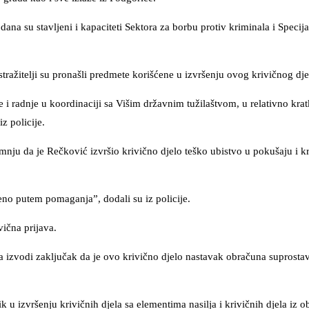
na su stavljeni i kapaciteti Sektora za borbu protiv kriminala i Specija
ražitelji su pronašli predmete korišćene u izvršenju ovog krivičnog dje
e i radnje u koordinaciji sa Višim državnim tužilaštvom, u relativno kr
z policije.
ju da je Rečković izvršio krivično djelo teško ubistvo u pokušaju i kr
šeno putem pomaganja”, dodali su iz policije.
vična prijava.
iza izvodi zaključak da je ovo krivično djelo nastavak obračuna suprostav
u izvršenju krivičnih djela sa elementima nasilja i krivičnih djela iz ob