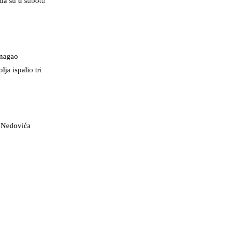
 da su u subotu
omagao
ja ispalio tri
i Nedovića