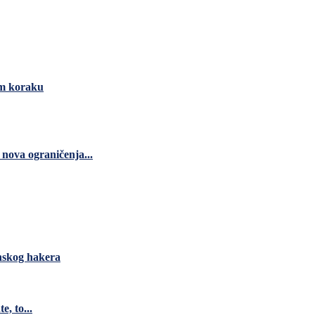
om koraku
nova ograničenja...
anskog hakera
e, to...