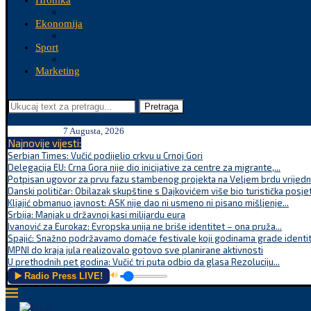
Hronika
Ekonomija
Sport
Marketing
Pretraga
7 Augusta, 2026
Najnovije vijesti:
Serbian Times: Vučić podijelio crkvu u Crnoj Gori
Delegacija EU: Crna Gora nije dio inicijative za centre za migrante,...
Potpisan ugovor za prvu fazu stambenog projekta na Veljem brdu vrijednu
Danski političar: Obilazak skupštine s Dajkovićem više bio turistička posjet
Kljajić obmanuo javnost: ASK nije dao ni usmeno ni pisano mišljenje...
Srbija: Manjak u državnoj kasi milijardu eura
Ivanović za Eurokaz: Evropska unija ne briše identitet – ona pruža...
Spajić: Snažno podržavamo domaće festivale koji godinama grade identite
MPNI do kraja jula realizovalo gotovo sve planirane aktivnosti
U prethodnih pet godina: Vučić tri puta odbio da glasa Rezoluciju...
▶️ Radio Press LIVE!
🔊