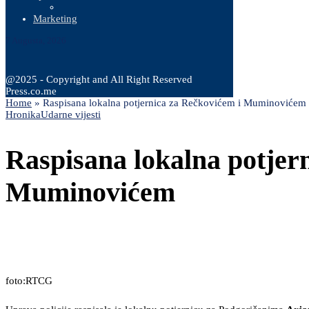
Marketing
7 Augusta, 2026
@2025 - Copyright and All Right Reserved
Press.co.me
Home
»
Raspisana lokalna potjernica za Rečkovićem i Muminovićem
Hronika
Udarne vijesti
Raspisana lokalna potjer
Muminovićem
foto:RTCG