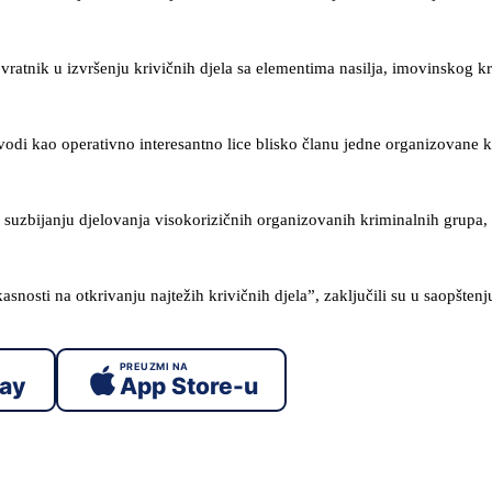
atnik u izvršenju krivičnih djela sa elementima nasilja, imovinskog kri
vodi kao operativno interesantno lice blisko članu jedne organizovane 
a suzbijanju djelovanja visokorizičnih organizovanih kriminalnih grupa, 
snosti na otkrivanju najtežih krivičnih djela”, zaključili su u saopštenj
PREUZMI NA
lay
App Store-u