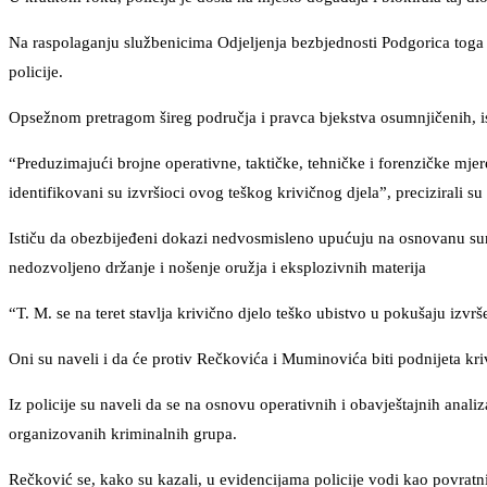
Na raspolaganju službenicima Odjeljenja bezbjednosti Podgorica toga da
policije.
Opsežnom pretragom šireg područja i pravca bjekstva osumnjičenih, ist
“Preduzimajući brojne operativne, taktičke, tehničke i forenzičke mjer
identifikovani su izvršioci ovog teškog krivičnog djela”, precizirali su i
Ističu da obezbijeđeni dokazi nedvosmisleno upućuju na osnovanu sumn
nedozvoljeno držanje i nošenje oružja i eksplozivnih materija
“T. M. se na teret stavlja krivično djelo teško ubistvo u pokušaju izvr
Oni su naveli i da će protiv Rečkovića i Muminovića biti podnijeta kri
Iz policije su naveli da se na osnovu operativnih i obavještajnih anal
organizovanih kriminalnih grupa.
Rečković se, kako su kazali, u evidencijama policije vodi kao povratnik 