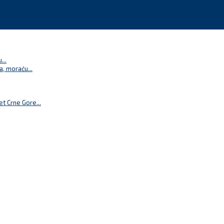
...
a, moraću...
t Crne Gore...