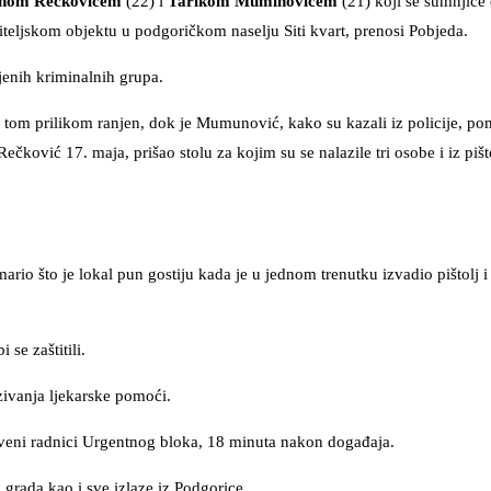
nom Rečkovićem
(22) i
Tarikom Muminovićem
(21) koji se sumnjiče
teljskom objektu u podgoričkom naselju Siti kvart, prenosi Pobjeda.
jenih kriminalnih grupa.
e tom prilikom ranjen, dok je Mumunović, kako su kazali iz policije, p
čković 17. maja, prišao stolu za kojim su se nalazile tri osobe i iz pištol
rio što je lokal pun gostiju kada je u jednom trenutku izvadio pištolj 
 se zaštitili.
zivanja ljekarske pomoći.
vstveni radnici Urgentnog bloka, 18 minuta nakon događaja.
 grada kao i sve izlaze iz Podgorice.