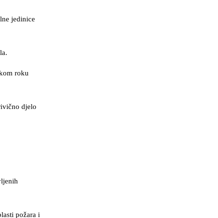
lne jedinice
la.
atkom roku
ivično djelo
ljenih
lasti požara i