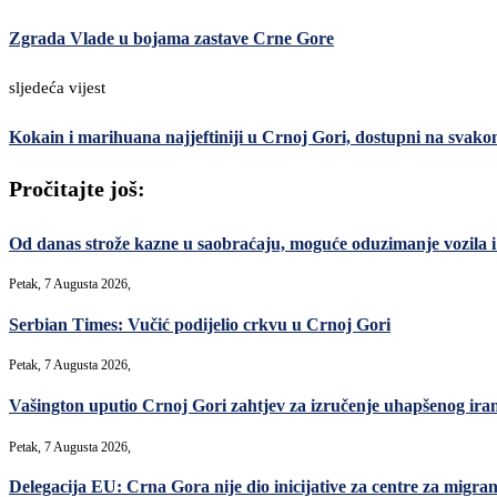
Zgrada Vlade u bojama zastave Crne Gore
sljedeća vijest
Kokain i marihuana najjeftiniji u Crnoj Gori, dostupni na svak
Pročitajte još:
Od danas strože kazne u saobraćaju, moguće oduzimanje vozila i 
Petak, 7 Augusta 2026,
Serbian Times: Vučić podijelio crkvu u Crnoj Gori
Petak, 7 Augusta 2026,
Vašington uputio Crnoj Gori zahtjev za izručenje uhapšenog ir
Petak, 7 Augusta 2026,
Delegacija EU: Crna Gora nije dio inicijative za centre za migrant