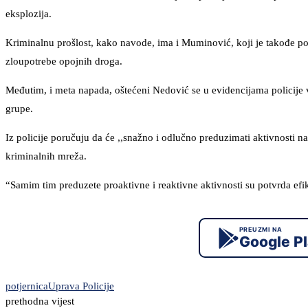
eksplozija.
Kriminalnu prošlost, kako navode, ima i Muminović, koji je takođe povr
zloupotrebe opojnih droga.
Međutim, i meta napada, oštećeni Nedović se u evidencijama policije 
grupe.
Iz policije poručuju da će ,,snažno i odlučno preduzimati aktivnosti n
kriminalnih mreža.
“Samim tim preduzete proaktivne i reaktivne aktivnosti su potvrda efika
PREUZMI NA
Google P
potjernica
Uprava Policije
prethodna vijest