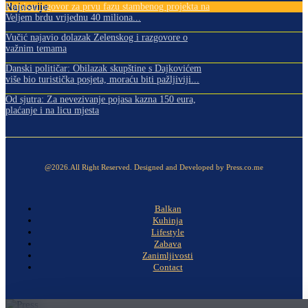
Najnovije
Potpisan ugovor za prvu fazu stambenog projekta na
Veljem brdu vrijednu 40 miliona...
Vučić najavio dolazak Zelenskog i razgovore o
važnim temama
Danski političar: Obilazak skupštine s Dajkovićem
više bio turistička posjeta, moraću biti pažljiviji...
Od sjutra: Za nevezivanje pojasa kazna 150 eura,
plaćanje i na licu mjesta
@2026.All Right Reserved. Designed and Developed by Press.co.me
Balkan
Kuhinja
Lifestyle
Zabava
Zanimljivosti
Contact