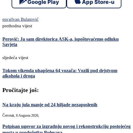
Google Play
App Store-u
epcg
Ivan Bulatović
prethodna vijest
Perović: Ja sam direktorica ASK-a, ispoštovaćemo odluku
Savjeta
sljedeća vijest
Tokom vikenda uhapšena 64 vozača: Vozili pod dejstvom
alkohola i droga
Pročitajte još:
Na kraju jula manje od 24 hiljade nezaposlenih
Četvrtak, 6 Augusta 2026,
Potpisan ugovor za izgradnju novog i rekonstrukciju postojećeg
mosta u produžetku Bulevara...