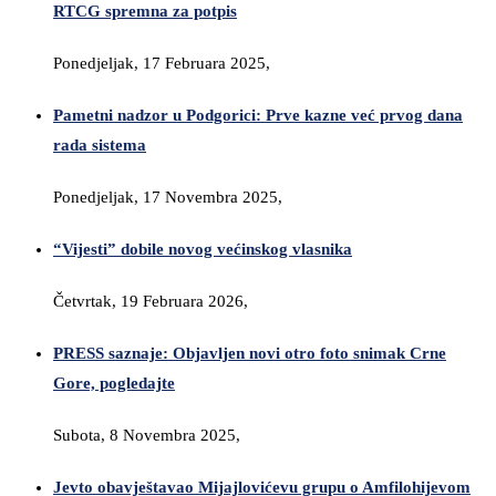
RTCG spremna za potpis
Ponedjeljak, 17 Februara 2025,
Pametni nadzor u Podgorici: Prve kazne već prvog dana
rada sistema
Ponedjeljak, 17 Novembra 2025,
“Vijesti” dobile novog većinskog vlasnika
Četvrtak, 19 Februara 2026,
PRESS saznaje: Objavljen novi otro foto snimak Crne
Gore, pogledajte
Subota, 8 Novembra 2025,
Jevto obavještavao Mijajlovićevu grupu o Amfilohijevom