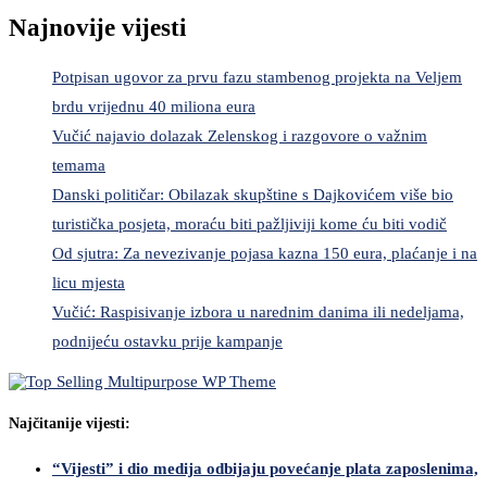
Najnovije vijesti
Potpisan ugovor za prvu fazu stambenog projekta na Veljem
brdu vrijednu 40 miliona eura
Vučić najavio dolazak Zelenskog i razgovore o važnim
temama
Danski političar: Obilazak skupštine s Dajkovićem više bio
turistička posjeta, moraću biti pažljiviji kome ću biti vodič
Od sjutra: Za nevezivanje pojasa kazna 150 eura, plaćanje i na
licu mjesta
Vučić: Raspisivanje izbora u narednim danima ili nedeljama,
podnijeću ostavku prije kampanje
Najčitanije vijesti:
“Vijesti” i dio medija odbijaju povećanje plata zaposlenima,