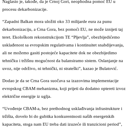
Naglasio je, takođe, da je Crnoj Gori, neophodna pomoć EU u
procesu dekarbonizacije.
“Zapadni Balkan mora uložiti oko 33 milijarde eura za punu
dekarbonizaciju, a Crna Gora, bez pomoći EU, ne može iznijeti taj
teret. Ekološkom rekonstrukcijom TE “Pljevlja”, obezbijedićemo
usklađenost sa evropskim regulativama i kontinuitet snabdijevanja,
ali ne možemo gasiti postojeće kapacitete dok ne obezbijedimo
tehničku i tržišnu mogućnost da balansiramo sistem. Oslanjanje na
uvoz, nije održivo, ni tehnički, ni strateški”, kazao je Bulatović.
Dodao je da se Crna Gora suočava sa izazovima implementacije
evropskog CBAM mehanizma, koji prijeti da dodatno optereti izvoz
električne energije iz uglja.
“Uvođenje CBAM-a, bez prethodnog usklađivanja infrastrukture i
tržišta, dovelo bi do gubitka konkurentnosti naših energetskih
kapaciteta, stoga nam EU treba dati izuzeće ili tranzicioni period”,