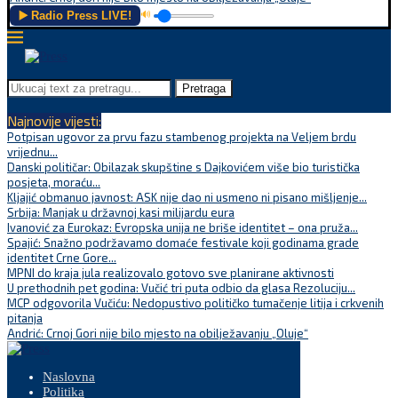
▶️ Radio Press LIVE!
🔊
Pretraga
Najnovije vijesti:
Potpisan ugovor za prvu fazu stambenog projekta na Veljem brdu
vrijednu...
Danski političar: Obilazak skupštine s Dajkovićem više bio turistička
posjeta, moraću...
Kljajić obmanuo javnost: ASK nije dao ni usmeno ni pisano mišljenje...
Srbija: Manjak u državnoj kasi milijardu eura
Ivanović za Eurokaz: Evropska unija ne briše identitet – ona pruža...
Spajić: Snažno podržavamo domaće festivale koji godinama grade
identitet Crne Gore...
MPNI do kraja jula realizovalo gotovo sve planirane aktivnosti
U prethodnih pet godina: Vučić tri puta odbio da glasa Rezoluciju...
MCP odgovorila Vučiću: Nedopustivo političko tumačenje litija i crkvenih
pitanja
Andrić: Crnoj Gori nije bilo mjesto na obilježavanju „Oluje“
Naslovna
Politika