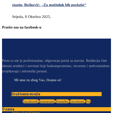
stanju, Bošković: „Za muštuluk bih pozlatio“
Srijeda, 8 Oktobra 2025,
Pratite nas na facebook-u
Press.co.me je profesionalan, odgovoran portal sa stavom. Redakciju čine
iskusni urednici i novinari koji beskompromisno, otvoreno i nedvosmisleno
izvještavaju i informišu javnost.
Mi smo tu zbog Vas, čitamo se!
Društvene mreže
Facebook
Instagram
Youtube
Envelope
Rss
O nama