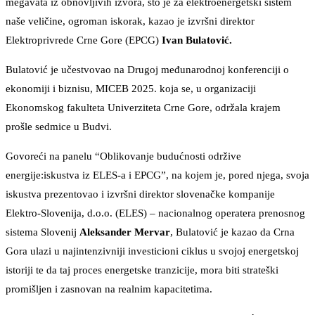
megavata iz obnovljivih izvora, što je za elektroenergetski sistem
naše veličine, ogroman iskorak, kazao je izvršni direktor
Elektroprivrede Crne Gore (EPCG)
Ivan Bulatović.
Bulatović je učestvovao na Drugoj međunarodnoj konferenciji o
ekonomiji i biznisu, MICEB 2025. koja se, u organizaciji
Ekonomskog fakulteta Univerziteta Crne Gore, održala krajem
prošle sedmice u Budvi.
Govoreći na panelu “Oblikovanje budućnosti održive
energije:iskustva iz ELES-a i EPCG”, na kojem je, pored njega, svoja
iskustva prezentovao i izvršni direktor slovenačke kompanije
Elektro-Slovenija, d.o.o. (ELES) – nacionalnog operatera prenosnog
sistema Slovenij
Aleksander Mervar
, Bulatović je kazao da Crna
Gora ulazi u najintenzivniji investicioni ciklus u svojoj energetskoj
istoriji te da taj proces energetske tranzicije, mora biti strateški
promišljen i zasnovan na realnim kapacitetima.