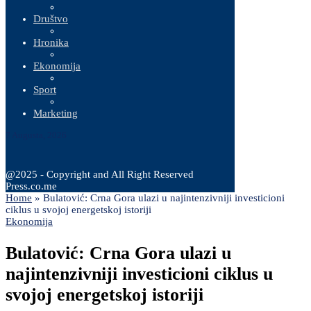
Društvo
Hronika
Ekonomija
Sport
Marketing
7 Augusta, 2026
@2025 - Copyright and All Right Reserved
Press.co.me
Home
»
Bulatović: Crna Gora ulazi u najintenzivniji investicioni
ciklus u svojoj energetskoj istoriji
Ekonomija
Bulatović: Crna Gora ulazi u
najintenzivniji investicioni ciklus u
svojoj energetskoj istoriji