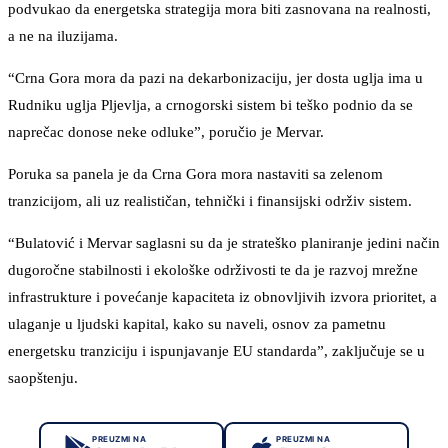
podvukao da energetska strategija mora biti zasnovana na realnosti,
a ne na iluzijama.
“Crna Gora mora da pazi na dekarbonizaciju, jer dosta uglja ima u
Rudniku uglja Pljevlja, a crnogorski sistem bi teško podnio da se
naprečac donose neke odluke”, poručio je Mervar.
Poruka sa panela je da Crna Gora mora nastaviti sa zelenom
tranzicijom, ali uz realističan, tehnički i finansijski održiv sistem.
“Bulatović i Mervar saglasni su da je strateško planiranje jedini način
dugoročne stabilnosti i ekološke održivosti te da je razvoj mrežne
infrastrukture i povećanje kapaciteta iz obnovljivih izvora prioritet, a
ulaganje u ljudski kapital, kako su naveli, osnov za pametnu
energetsku tranziciju i ispunjavanje EU standarda”, zaključuje se u
saopštenju.
PREUZMI NA
PREUZMI NA