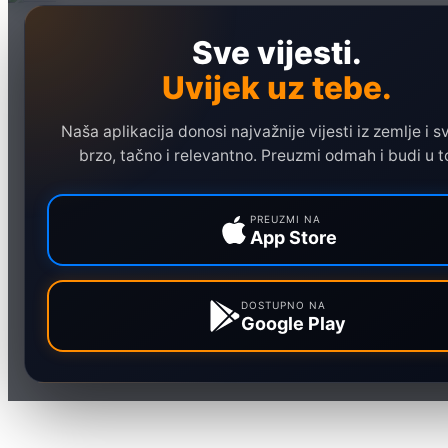
Naslovna
Sve vijesti.
Politika
Uvijek uz tebe.
Društvo
Hronika
Naša aplikacija donosi najvažnije vijesti iz zemlje i sv
Ekonomija
brzo, tačno i relevantno. Preuzmi odmah i budi u t
Sport
Marketing
PREUZMI NA
App Store
DOSTUPNO NA
Google Play