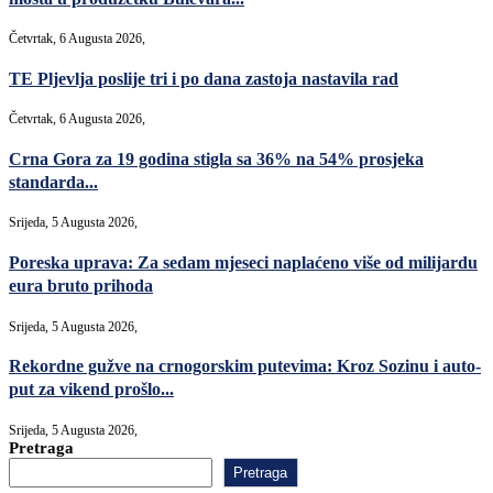
Četvrtak, 6 Augusta 2026,
TE Pljevlja poslije tri i po dana zastoja nastavila rad
Četvrtak, 6 Augusta 2026,
Crna Gora za 19 godina stigla sa 36% na 54% prosjeka
standarda...
Srijeda, 5 Augusta 2026,
Poreska uprava: Za sedam mjeseci naplaćeno više od milijardu
eura bruto prihoda
Srijeda, 5 Augusta 2026,
Rekordne gužve na crnogorskim putevima: Kroz Sozinu i auto-
put za vikend prošlo...
Srijeda, 5 Augusta 2026,
Pretraga
Pretraga