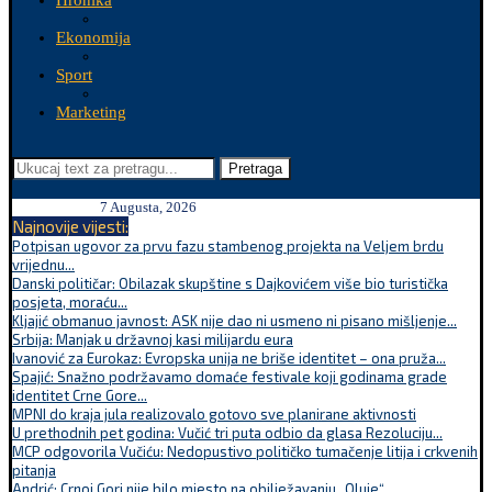
Hronika
Ekonomija
Sport
Marketing
Pretraga
7 Augusta, 2026
Najnovije vijesti:
Potpisan ugovor za prvu fazu stambenog projekta na Veljem brdu
vrijednu...
Danski političar: Obilazak skupštine s Dajkovićem više bio turistička
posjeta, moraću...
Kljajić obmanuo javnost: ASK nije dao ni usmeno ni pisano mišljenje...
Srbija: Manjak u državnoj kasi milijardu eura
Ivanović za Eurokaz: Evropska unija ne briše identitet – ona pruža...
Spajić: Snažno podržavamo domaće festivale koji godinama grade
identitet Crne Gore...
MPNI do kraja jula realizovalo gotovo sve planirane aktivnosti
U prethodnih pet godina: Vučić tri puta odbio da glasa Rezoluciju...
MCP odgovorila Vučiću: Nedopustivo političko tumačenje litija i crkvenih
pitanja
Andrić: Crnoj Gori nije bilo mjesto na obilježavanju „Oluje“