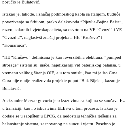
poručio je Bulatović.
Istakao je, takođe, i značaj podmorskog kabla sa Italijom, buduće
povezivanje sa Srbijom, preko dalekovoda “Pljevlja-Bajina Bašta”,
razvoj solarnih i vjetrokapaciteta, sa osvrtom na VE “Gvozd” i VE
“Gvozd 2”, naglasivši značaj projekata HE “Kruševo” i
“Komarnica”.
“HE “Kruševo” definisana je kao reverzibilna elektrana; “pumped
strorage” sistemi su, inače, najefikasniji vid baterijskog balansa, u
vremenu velikog širenja OIE, a u tom smislu, žao mi je što Crna
Gora nije ranije realizovala projekte poput “Buk Bijele”, kazao je
Bulatović.
Aleksander Mervar govorio je o izazovima sa kojima se suočava EU
u tranziciji, kao i o iskustvima ELES-a u tom procesu. Istakao je,
dodaje se u saopštenju EPCG, da nedostaju tehnička rješenja za
balansiranje sistema, zasnovanog na suncu i vjetru. Posebno je