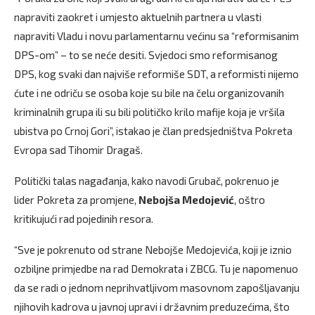
napraviti zaokret i umjesto aktuelnih partnera u vlasti
napraviti Vladu i novu parlamentarnu većinu sa “reformisanim
DPS-om” – to se neće desiti. Svjedoci smo reformisanog
DPS, kog svaki dan najviše reformiše SDT, a reformisti nijemo
ćute i ne odriču se osoba koje su bile na čelu organizovanih
kriminalnih grupa ili su bili političko krilo mafije koja je vršila
ubistva po Crnoj Gori”, istakao je član predsjedništva Pokreta
Evropa sad Tihomir Dragaš.
Politički talas nagađanja, kako navodi Grubač, pokrenuo je
lider Pokreta za promjene,
Nebojša Medojević
, oštro
kritikujući rad pojedinih resora.
“Sve je pokrenuto od strane Nebojše Medojevića, koji je iznio
ozbiljne primjedbe na rad Demokrata i ZBCG. Tu je napomenuo
da se radi o jednom neprihvatljivom masovnom zapošljavanju
njihovih kadrova u javnoj upravi i državnim preduzećima, što