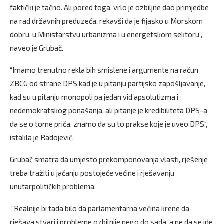
faktički je tačno. Ali pored toga, vrlo je ozbiljne dao primjedbe
na rad državnih preduzeća, rekavši da je fijasko u Morskom
dobru, u Ministarstvu urbanizma i u energetskom sektoru”,
naveo je Grubač.
“Imamo trenutno rekla bih smislene i argumente na račun
ZBCG od strane DPS kad je u pitanju partijsko zapošljavanje,
kad su u pitanju monopoli pa jedan vid apsolutizma i
nedemokratskog ponašanja, ali pitanje je kredibiliteta DPS-a
da se o tome priča, znamo da su to prakse koje je uveo DPS“,
istakla je Radojević.
Grubač smatra da umjesto prekomponovanja vlasti, rješenje
treba tražiti u jačanju postojeće većine i rješavanju
unutarpolitičkih problema.
“Realnije bi tada bilo da parlamentarna većina krene da
rješava stvari i probleme ozbilnije nego do sada, a ne da se ide