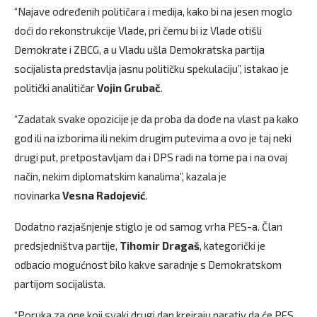
“Najave određenih političara i medija, kako bi na jesen moglo
doći do rekonstrukcije Vlade, pri čemu bi iz Vlade otišli
Demokrate i ZBCG, a u Vladu ušla Demokratska partija
socijalista predstavlja jasnu političku spekulaciju”, istakao je
politički analitičar
Vojin Grubač
.
“Zadatak svake opozicije je da proba da dođe na vlast pa kako
god ili na izborima ili nekim drugim putevima a ovo je taj neki
drugi put, pretpostavljam da i DPS radi na tome pa i na ovaj
način, nekim diplomatskim kanalima”, kazala je
novinarka
Vesna Radojević
.
Dodatno razjašnjenje stiglo je od samog vrha PES-a. Član
predsjedništva partije,
Tihomir Dragaš
, kategorički je
odbacio mogućnost bilo kakve saradnje s Demokratskom
partijom socijalista.
“Poruka za one koji svaki drugi dan kreiraju narativ da će PES