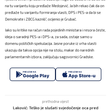
na tu varijantu koju predlaže Medojević. Ja bih rekao čak da on
predlaže tu varijantu formiranja vlasti, DPS i PES-a da bi se
Demokrate i ZBCG kaznili”, ocijenio je Grubač.
Iako su kritike na račun rada pojedinih ministara i resora česte,
ideja o saradnji PES-a i DPS-a, za sada, ostaje samo u
domenu političkih spekulacija. Jasne poruke iz vrha vlasti
ukazuju da takva opcija nije na stolu, makar do narednih
parlamentarnih izbora, zaključuju sagovornici Gradske.
PREUZMI NA
PREUZMI NA
Google Play
App Store-u
prethodna vijest
Laković: Teško je slušati svjedočenje oca pred