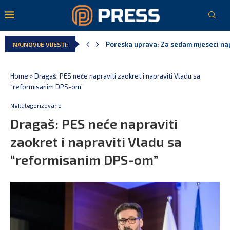
Poreska uprava: Za sedam mjeseci napl
NAJNOVIJE VIJESTI:
Laković: Crna Gora nije dobila zvaničn
Crna Gora neće biti domaćin migrants
Aerodromi Crne Gore za sedam mjeseci
EPCG: Sistem stabilan, Termoelektran
Spajić: Crna Gora neće prihvatiti cent
Home
»
Dragaš: PES neće napraviti zaokret i napraviti Vladu sa
“reformisanim DPS-om”
Nekategorizovano
Dragaš: PES neće napraviti
zaokret i napraviti Vladu sa
“reformisanim DPS-om”