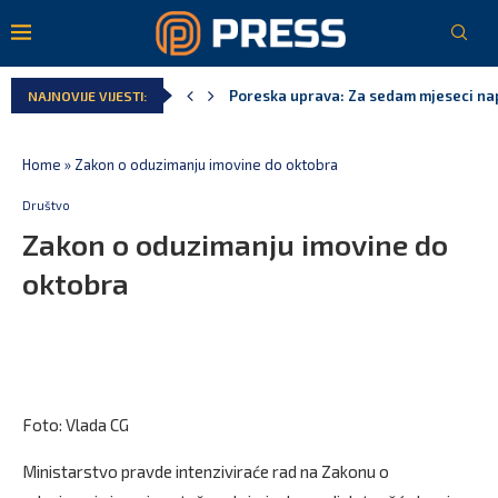
Poreska uprava: Za sedam mjeseci napl
NAJNOVIJE VIJESTI:
Laković: Crna Gora nije dobila zvaničn
Crna Gora neće biti domaćin migrants
Aerodromi Crne Gore za sedam mjeseci
EPCG: Sistem stabilan, Termoelektran
Spajić: Crna Gora neće prihvatiti cent
Home
»
Zakon o oduzimanju imovine do oktobra
Društvo
Zakon o oduzimanju imovine do
oktobra
Foto: Vlada CG
Ministarstvo pravde intenziviraće rad na Zakonu o