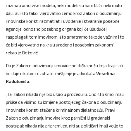
razmatramo više modela, neki modeli su nam bliži, neki malo
dalji, ali isto tako, vjerovatno ćemo kroz Zakon o oduzimanju
imovinske koristi razmatrati i uvođenje i stvaranje posebne
agencije, odnosno posebnog organa koji će ubuduće i
raspolagati tom imovinom, što smatramo takođe važnim i to
će biti vjerovatno na kraju uređeno i posebnim zakonom“,
rekao je Božović.
Da je Zakon o oduzimanju imovine politička priča koja traje, ali
ne daje nikakve rezultate, mišljenje je advokata
Veselina
Radulovića
.
„Taj zakon nikada nije bio ušao u proceduru. Ono što smo imali
prilike da vidimo su izmjene postojećeg Zakona o oduzimanju
imovinske koristi stečene kriminalnom djelatnošću. Pravi
Zakon o oduzimanju imovine kroz parnični ili građanski
postupak nikada nije pripremljen, niti su političari imali volje to