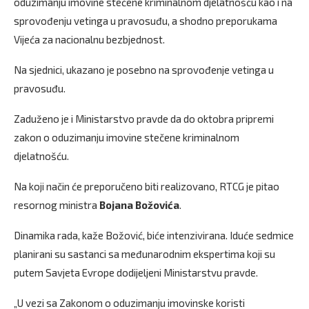
oduzimanju imovine stečene kriminalnom djelatnošću kao i na
sprovođenju vetinga u pravosuđu, a shodno preporukama
Vijeća za nacionalnu bezbjednost.
Na sjednici, ukazano je posebno na sprovođenje vetinga u
pravosuđu.
Zaduženo je i Ministarstvo pravde da do oktobra pripremi
zakon o oduzimanju imovine stečene kriminalnom
djelatnošću.
Na koji način će preporučeno biti realizovano, RTCG je pitao
resornog ministra
Bojana Božovića
.
Dinamika rada, kaže Božović, biće intenzivirana. Iduće sedmice
planirani su sastanci sa međunarodnim ekspertima koji su
putem Savjeta Evrope dodijeljeni Ministarstvu pravde.
„U vezi sa Zakonom o oduzimanju imovinske koristi