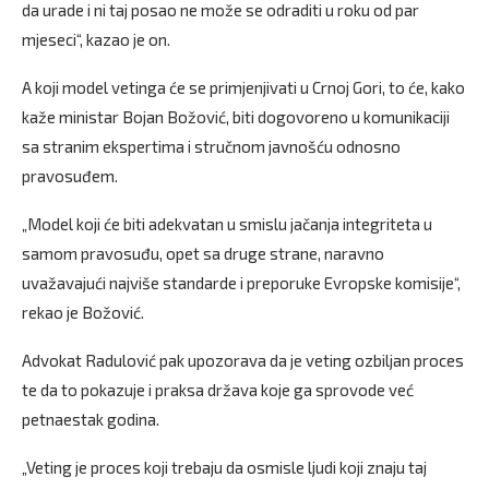
da urade i ni taj posao ne može se odraditi u roku od par
mjeseci“, kazao je on.
A koji model vetinga će se primjenjivati u Crnoj Gori, to će, kako
kaže ministar Bojan Božović, biti dogovoreno u komunikaciji
sa stranim ekspertima i stručnom javnošću odnosno
pravosuđem.
„Model koji će biti adekvatan u smislu jačanja integriteta u
samom pravosuđu, opet sa druge strane, naravno
uvažavajući najviše standarde i preporuke Evropske komisije“,
rekao je Božović.
Advokat Radulović pak upozorava da je veting ozbiljan proces
te da to pokazuje i praksa država koje ga sprovode već
petnaestak godina.
„Veting je proces koji trebaju da osmisle ljudi koji znaju taj