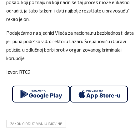
posao, koji poznaju na koji način se taj proces može efikasno
odraditi, ja tako kažem, i dati najbolje rezultate u pravosuđu“
rekao je on.
Podsjećamo na sjednici Vijeća za nacionalnu bezbjednost, data
je i puna podrška v.d. direktoru Lazaru Šćepanoviću i Upravi
policije, u odlučnoj borbi protiv organizovanog kriminala i
korupcije.
Izvor: RTCG
PREUZMI NA
PREUZMI NA
Google Play
App Store-u
ZAKON O ODUZIMANJU IMOVINE