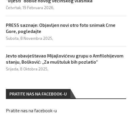
“Vijesti” dobile novog većinskog vlasnika
Četvrtak, 19 Februara 2026,
PRESS saznaje: Objavljen novi otro foto snimak Crne
Gore, pogledajte
Subota, 8 Novembra 2025,
Jevto obavještavao Mijajlovićevu grupu o Amfilohijevom
stanju, Bošković: „Za muštuluk bih pozlatio“
Srijeda, 8 Oktobra 2025,
PRATITE NAS NA FACEBOOK-U
Pratite nas na facebook-u