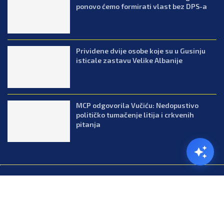
ponovo ćemo formirati vlast bez DPS-a
Prividene dvije osobe koje su u Gusinju
isticale zastavu Velike Albanije
MCP odgovorila Vučiću: Nedopustivo
političko tumačenje litija i crkvenih
pitanja
@2026.All Right Reserved. Designed and Developed by Press.co.me
Balkan
Kuhinja
Lifestyle
Zabava
Zanimljivosti
Contact