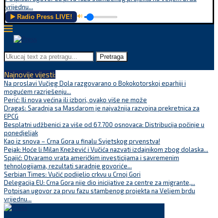
vrijednu...
▶️ Radio Press LIVE!
🔊
Pretraga
Najnovije vijesti:
Na proslavi Vučjeg Dola razgovarano o Bokokotorskoj eparhiji i
mogućem razrješenju...
Perić: Ili nova većina ili izbori, ovako više ne može
Dragaš: Saradnja sa Masdarom je najvažnija razvojna prekretnica za
EPCG
Besplatni udžbenici za više od 67.700 osnovaca: Distribucija počinje u
ponedjeljak
Kao iz snova – Crna Gora u finalu Svjetskog prvenstva!
Pejak: Hoće li Milan Knežević i Vučića nazvati izdajnikom zbog dolaska...
Spajić: Otvaramo vrata američkim investicijama i savremenim
tehnologijama, rezultati saradnje govoriće...
Serbian Times: Vučić podijelio crkvu u Crnoj Gori
Delegacija EU: Crna Gora nije dio inicijative za centre za migrante,...
Potpisan ugovor za prvu fazu stambenog projekta na Veljem brdu
vrijednu...