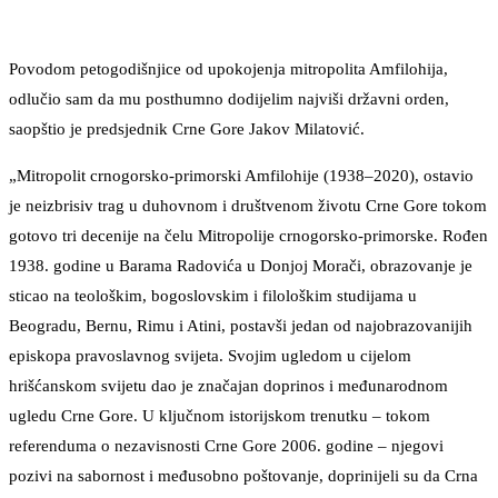
Povodom petogodišnjice od upokojenja mitropolita Amfilohija,
odlučio sam da mu posthumno dodijelim najviši državni orden,
saopštio je predsjednik Crne Gore Jakov Milatović.
„Mitropolit crnogorsko-primorski Amfilohije (1938–2020), ostavio
je neizbrisiv trag u duhovnom i društvenom životu Crne Gore tokom
gotovo tri decenije na čelu Mitropolije crnogorsko-primorske. Rođen
1938. godine u Barama Radovića u Donjoj Morači, obrazovanje je
sticao na teološkim, bogoslovskim i filološkim studijama u
Beogradu, Bernu, Rimu i Atini, postavši jedan od najobrazovanijih
episkopa pravoslavnog svijeta. Svojim ugledom u cijelom
hrišćanskom svijetu dao je značajan doprinos i međunarodnom
ugledu Crne Gore. U ključnom istorijskom trenutku – tokom
referenduma o nezavisnosti Crne Gore 2006. godine – njegovi
pozivi na sabornost i međusobno poštovanje, doprinijeli su da Crna