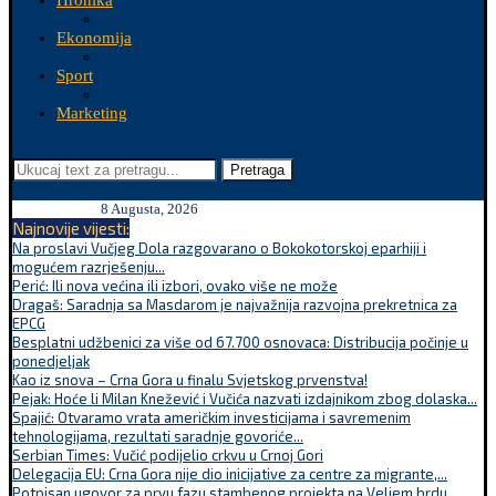
Hronika
Ekonomija
Sport
Marketing
Pretraga
8 Augusta, 2026
Najnovije vijesti:
Na proslavi Vučjeg Dola razgovarano o Bokokotorskoj eparhiji i
mogućem razrješenju...
Perić: Ili nova većina ili izbori, ovako više ne može
Dragaš: Saradnja sa Masdarom je najvažnija razvojna prekretnica za
EPCG
Besplatni udžbenici za više od 67.700 osnovaca: Distribucija počinje u
ponedjeljak
Kao iz snova – Crna Gora u finalu Svjetskog prvenstva!
Pejak: Hoće li Milan Knežević i Vučića nazvati izdajnikom zbog dolaska...
Spajić: Otvaramo vrata američkim investicijama i savremenim
tehnologijama, rezultati saradnje govoriće...
Serbian Times: Vučić podijelio crkvu u Crnoj Gori
Delegacija EU: Crna Gora nije dio inicijative za centre za migrante,...
Potpisan ugovor za prvu fazu stambenog projekta na Veljem brdu