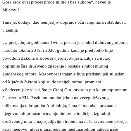
Gora kroz ovaj proces prođe mirno i bez sukoba“, naveo je
Milatović.
Time je, dodaje, dao nemjerljiv doprinos očuvanju mira i stabilnosti
u zemlji.
„U posljednjim godinama života, postao je simbol duhovnog otpora,
naročito tokom 2019. i 2020. godine kada je predvodio litije
povodom Zakona o slobodi vjeroispovijesti. Litije su ubrzo
poprimile šire društveno značenje i postale simbol mirnog
građanskog otpora. Masovnost i trajanje litija predstavljali su jedan
od ključnih faktora koji su doprinijeli mirnoj promjeni
višedecenijske vlasti, što je Crnoj Gori otvorilo put ka punopravnom
članstvu u EU. Posthumnom dodjelom najvećeg državnog
odlikovanja mitropolitu Amfilohiju, Crna Gora odaje priznanje
njegovom doprinosu očuvanju duhovne tradicije, izgradnji
društvenog mira u najosjetljivijim trenucima naše savremene istorije,
kao i njegovoj ulozi u unapređenju međunarodnog ugleda naše