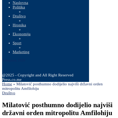
Naslovna
Politika
Društvo
Hronika
Ekonomija
Sport
Marketing
8 Augusta, 2026
@2025 - Copyright and All Right Reserved
Press.co.me
Home
»
Milatović posthumno dodijelio najviši državni orden
mitropolitu Amfilohiju
Društvo
Milatović posthumno dodijelio najviši
državni orden mitropolitu Amfilohiju