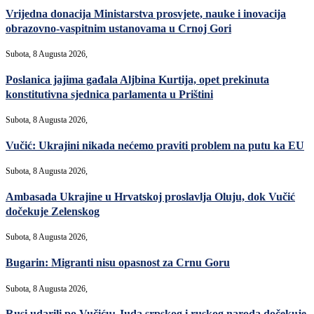
Vrijedna donacija Ministarstva prosvjete, nauke i inovacija
obrazovno-vaspitnim ustanovama u Crnoj Gori
Subota, 8 Augusta 2026,
Poslanica jajima gađala Aljbina Kurtija, opet prekinuta
konstitutivna sjednica parlamenta u Prištini
Subota, 8 Augusta 2026,
Vučić: Ukrajini nikada nećemo praviti problem na putu ka EU
Subota, 8 Augusta 2026,
Ambasada Ukrajine u Hrvatskoj proslavlja Oluju, dok Vučić
dočekuje Zelenskog
Subota, 8 Augusta 2026,
Bugarin: Migranti nisu opasnost za Crnu Goru
Subota, 8 Augusta 2026,
Rusi udarili po Vučiću: Juda srpskog i ruskog naroda dočekuje