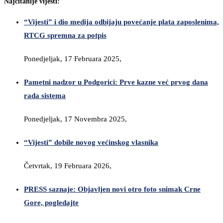
Najčitanije vijesti:
“Vijesti” i dio medija odbijaju povećanje plata zaposlenima,
RTCG spremna za potpis
Ponedjeljak, 17 Februara 2025,
Pametni nadzor u Podgorici: Prve kazne već prvog dana
rada sistema
Ponedjeljak, 17 Novembra 2025,
“Vijesti” dobile novog većinskog vlasnika
Četvrtak, 19 Februara 2026,
PRESS saznaje: Objavljen novi otro foto snimak Crne
Gore, pogledajte