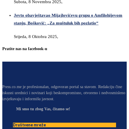
Subota, 8 Novembra 2025,
Jevto obavještavao Mijajlovićevu grupu o Amfilohijevom
stanju, Bošković: „Za muštuluk bih pozlatio“
Srijeda, 8 Oktobra 2025,
Pratite nas na facebook-u
Press.co.me je profesionalan, odgovoran portal sa stavom. Redakciju čine
iskusni urednici i novinari koji beskompromisno, otvoreno i nedvosmisleno
izvještavaju i informišu javnost.
Mi smo tu zbog Vas, čitamo se!
Društvene mreže