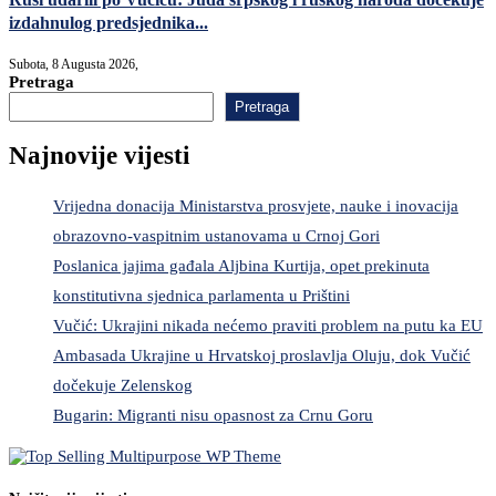
izdahnulog predsjednika...
Subota, 8 Augusta 2026,
Pretraga
Pretraga
Najnovije vijesti
Vrijedna donacija Ministarstva prosvjete, nauke i inovacija
obrazovno-vaspitnim ustanovama u Crnoj Gori
Poslanica jajima gađala Aljbina Kurtija, opet prekinuta
konstitutivna sjednica parlamenta u Prištini
Vučić: Ukrajini nikada nećemo praviti problem na putu ka EU
Ambasada Ukrajine u Hrvatskoj proslavlja Oluju, dok Vučić
dočekuje Zelenskog
Bugarin: Migranti nisu opasnost za Crnu Goru