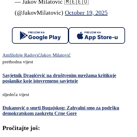
— Jakov Milatovic 🇲🇪🇪🇺
(@JakovMilatovic)
October 19, 2025
PREUZMI NA
PREUZMI NA
Google Play
App Store-u
Amfilohije Radović
Jakov Milatović
prethodna vijest
Savjetnik Dragićević na društvenim mrežama kritikuje
poslanike koje istovremeno savjetuje
sljedeća vijest
Đukanović o smrti Bugajskog: Zahvalni smo za podršku
demokratskom zaokretu Crne Gore
Pročitajte još: