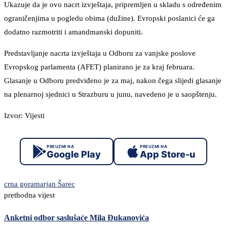
Ukazuje da je ovo nacrt izvještaja, pripremljen u skladu s određenim
ograničenjima u pogledu obima (dužine). Evropski poslanici će ga
dodatno razmotriti i amandmanski dopuniti.
Predstavljanje nacrta izvještaja u Odboru za vanjske poslove
Evropskog parlamenta (AFET) planirano je za kraj februara.
Glasanje u Odboru predviđeno je za maj, nakon čega slijedi glasanje
na plenarnoj sjednici u Strazburu u junu, navedeno je u saopštenju.
Izvor: Vijesti
PREUZMI NA
PREUZMI NA
Google Play
App Store-u
crna gora
marjan Šarec
prethodna vijest
Anketni odbor saslušaće Mila Đukanovića