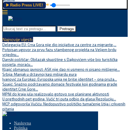
▶️ Radio Press LIVE!
🔊
Pretraga
Najnovije vijesti:
Delegacija EU: Crna Gora nije dio inicijative za centre za migrante,...
Potpisan ugovor za prvu fazu stambenog projekta na Veljem brdu
vrijednu...
Danski političar: Obilazak skupštine s Dajkovićem više bio turistička
posjeta, moraću...
Kljajić obmanuo javnost: ASK nije dao ni usmeno ni pisano mišljenje...
Srbija: Manjak u državnoj kasi milijardu eura
Ivanović za Eurokaz: Evropska unija ne briše identitet – ona pruža...
Spajić: Snažno podržavamo domaće festivale koji godinama grade
identitet Crne Gore...
MPNI do kraja jula realizovalo gotovo sve planirane aktivnosti
U prethodnih pet godina: Vučić tri puta odbio da glasa Rezoluciju...
MCP odgovorila Vučiću: Nedopustivo političko tumačenje litija i crkvenih
pitanja
Naslovna
Politika