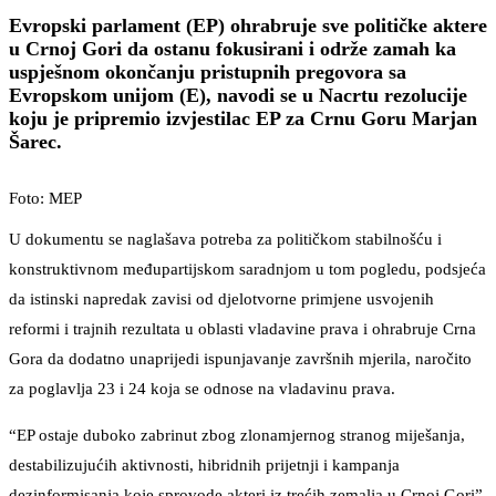
Evropski parlament (EP) ohrabruje sve političke aktere
u Crnoj Gori da ostanu fokusirani i održe zamah ka
uspješnom okončanju pristupnih pregovora sa
Evropskom unijom (E), navodi se u Nacrtu rezolucije
koju je pripremio izvjestilac EP za Crnu Goru Marjan
Šarec.
Foto: MEP
U dokumentu se naglašava potreba za političkom stabilnošću i
konstruktivnom međupartijskom saradnjom u tom pogledu, podsjeća
da istinski napredak zavisi od djelotvorne primjene usvojenih
reformi i trajnih rezultata u oblasti vladavine prava i ohrabruje Crna
Gora da dodatno unaprijedi ispunjavanje završnih mjerila, naročito
za poglavlja 23 i 24 koja se odnose na vladavinu prava.
“EP ostaje duboko zabrinut zbog zlonamjernog stranog miješanja,
destabilizujućih aktivnosti, hibridnih prijetnji i kampanja
dezinformisanja koje sprovode akteri iz trećih zemalja u Crnoj Gori”,