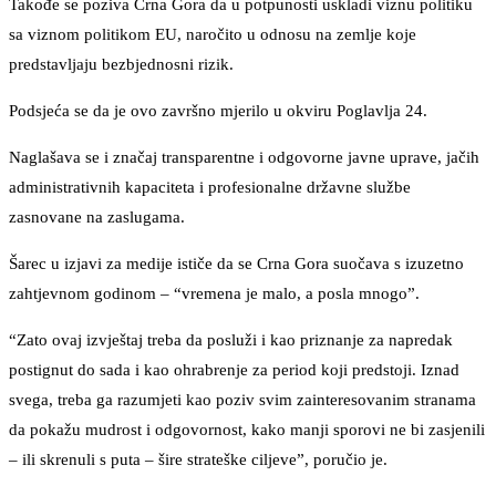
Takođe se poziva Crna Gora da u potpunosti uskladi viznu politiku
sa viznom politikom EU, naročito u odnosu na zemlje koje
predstavljaju bezbjednosni rizik.
Podsjeća se da je ovo završno mjerilo u okviru Poglavlja 24.
Naglašava se i značaj transparentne i odgovorne javne uprave, jačih
administrativnih kapaciteta i profesionalne državne službe
zasnovane na zaslugama.
Šarec u izjavi za medije ističe da se Crna Gora suočava s izuzetno
zahtjevnom godinom – “vremena je malo, a posla mnogo”.
“Zato ovaj izvještaj treba da posluži i kao priznanje za napredak
postignut do sada i kao ohrabrenje za period koji predstoji. Iznad
svega, treba ga razumjeti kao poziv svim zainteresovanim stranama
da pokažu mudrost i odgovornost, kako manji sporovi ne bi zasjenili
– ili skrenuli s puta – šire strateške ciljeve”, poručio je.