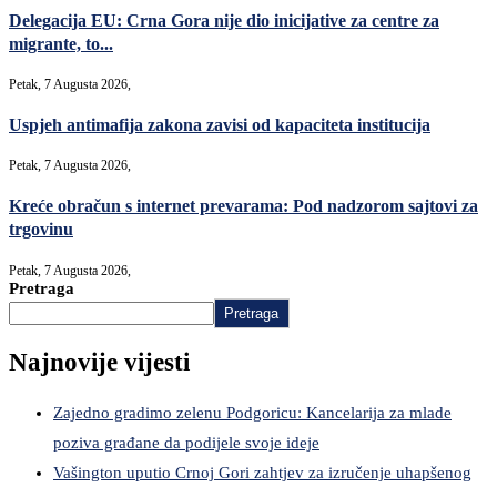
Delegacija EU: Crna Gora nije dio inicijative za centre za
migrante, to...
Petak, 7 Augusta 2026,
Uspjeh antimafija zakona zavisi od kapaciteta institucija
Petak, 7 Augusta 2026,
Kreće obračun s internet prevarama: Pod nadzorom sajtovi za
trgovinu
Petak, 7 Augusta 2026,
Pretraga
Pretraga
Najnovije vijesti
Zajedno gradimo zelenu Podgoricu: Kancelarija za mlade
poziva građane da podijele svoje ideje
Vašington uputio Crnoj Gori zahtjev za izručenje uhapšenog