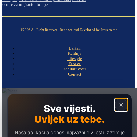
centre za migrante, to nije...
@2026.All Right Reserved. Designed and Developed by Press.co.me
Balkan
Kuhinja
Lifestyle
Zabava
Zanimljivosti
Contact
Naslovna
×
Sve vijesti.
Politika
Uvijek uz tebe.
Društvo
Hronika
Naša aplikacija donosi najvažnije vijesti iz zemlje
Ekonomija