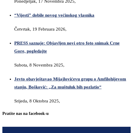
Ponedjeljak, 17 Novembra 2025,
“Vijesti” dobile novog većinskog vlasnika
Četvrtak, 19 Februara 2026,
PRESS saznaje: Objavljen novi otro foto snimak Crne
Gore, pogledajte
Subota, 8 Novembra 2025,
Jevto obavještavao Mijajlovićevu grupu o Amfilohijevom
stanju, Bošković: „Za muštuluk bih pozlatio“
Srijeda, 8 Oktobra 2025,
Pratite nas na facebook-u