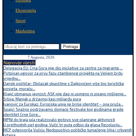
Hronika
Ekonomija
Sport
Marketing
Pretraga
7 Augusta, 2026
Najnovije vijesti:
Delegacija EU: Crna Gora nije dio inicijative za centre za migrante,...
Potpisan ugovor za prvu fazu stambenog projekta na Veljem brdu
vrijednu...
Danski političar: Obilazak skupštine s Dajkovićem više bio turistička
posjeta, moraću...
Kljajić obmanuo javnost: ASK nije dao ni usmeno ni pisano mišljenje...
Srbija: Manjak u državnoj kasi milijardu eura
Ivanović za Eurokaz: Evropska unija ne briše identitet – ona pruža...
Spajić: Snažno podržavamo domaće festivale koji godinama grade
identitet Crne Gore...
MPNI do kraja jula realizovalo gotovo sve planirane aktivnosti
U prethodnih pet godina: Vučić tri puta odbio da glasa Rezoluciju...
MCP odgovorila Vučiću: Nedopustivo političko tumačenje litija i crkvenih
pitanja