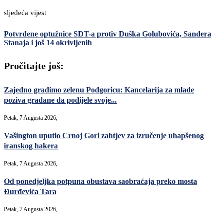
sljedeća vijest
Potvrđene optužnice SDT-a protiv Duška Golubovića, Sandera
Stanaja i još 14 okrivljenih
Pročitajte još:
Zajedno gradimo zelenu Podgoricu: Kancelarija za mlade
poziva građane da podijele svoje...
Petak, 7 Augusta 2026,
Vašington uputio Crnoj Gori zahtjev za izručenje uhapšenog
iranskog hakera
Petak, 7 Augusta 2026,
Od ponedjeljka potpuna obustava saobraćaja preko mosta
Đurđevića Tara
Petak, 7 Augusta 2026,