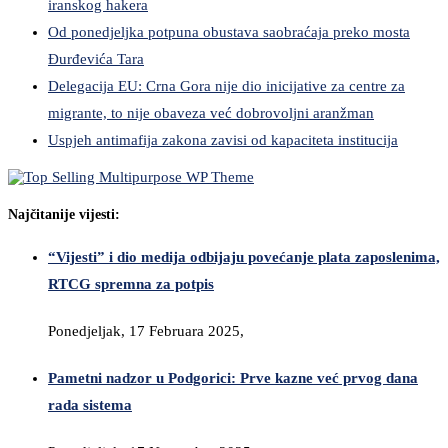
iranskog hakera
Od ponedjeljka potpuna obustava saobraćaja preko mosta
Đurđevića Tara
Delegacija EU: Crna Gora nije dio inicijative za centre za
migrante, to nije obaveza već dobrovoljni aranžman
Uspjeh antimafija zakona zavisi od kapaciteta institucija
Najčitanije vijesti:
“Vijesti” i dio medija odbijaju povećanje plata zaposlenima,
RTCG spremna za potpis
Ponedjeljak, 17 Februara 2025,
Pametni nadzor u Podgorici: Prve kazne već prvog dana
rada sistema