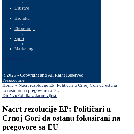
Društvo
Hronika
Ekonomija
Sport
Marketing
7 Augusta, 2026
@2025 - Copyright and All Right Reserved
Press.co.me
Home
»
Nacrt rezolucije EP: Političari u Crnoj Gori da ostanu
fokusirani na pregovore sa EU
Društvo
Politika
Udarne vijesti
Nacrt rezolucije EP: Političari u
Crnoj Gori da ostanu fokusirani na
pregovore sa EU