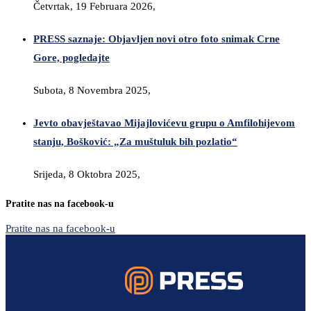
Četvrtak, 19 Februara 2026,
PRESS saznaje: Objavljen novi otro foto snimak Crne
Gore, pogledajte
Subota, 8 Novembra 2025,
Jevto obavještavao Mijajlovićevu grupu o Amfilohijevom
stanju, Bošković: „Za muštuluk bih pozlatio“
Srijeda, 8 Oktobra 2025,
Pratite nas na facebook-u
Pratite nas na facebook-u