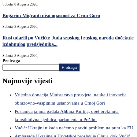
Subota, 8 Augusta 2026,
Bugarin: Migranti nisu opasnost za Crnu Goru
Subota, 8 Augusta 2026,
Rusi udarili po Vučiću: Juda srpskog i ruskog naroda dočekuje
izdahnulog predsjednika...
Subota, 8 Augusta 2026,
Pretraga
Pretraga
Najnovije vijesti
Vrijedna donacija Ministarstva prosvjete, nauke i inovacija
obrazovno-vaspitnim ustanovama u Crnoj Gori
Poslanica jajima gađala Aljbina Kurtija, opet prekinuta
konstitutivna sjednica parlamenta u Prištini
Vučić: Ukrajini nikada nećemo praviti problem na putu ka EU
Ambasada Ukrajine u Hrvatskoj proslavlja Oluju, dok Vučić