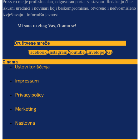
Press.co.me je profesionalan, odgovoran portal sa stavom. Redakciju čine
iskusni urednici i novinari koji beskompromisno, otvoreno i nedvosmisleno
izvještavaju i informišu javnost.
Mi smo tu zbog Vas, čitamo se!
Društvene mreže
Facebook
Instagram
Youtube
Envelope
Rss
O nama
Uslovi korišćenja
Impressum
Privacy policy
Marketing
Naslovna