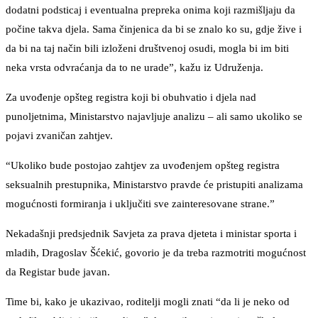
dodatni podsticaj i eventualna prepreka onima koji razmišljaju da
počine takva djela. Sama činjenica da bi se znalo ko su, gdje žive i
da bi na taj način bili izloženi društvenoj osudi, mogla bi im biti
neka vrsta odvraćanja da to ne urade”, kažu iz Udruženja.
Za uvođenje opšteg registra koji bi obuhvatio i djela nad
punoljetnima, Ministarstvo najavljuje analizu – ali samo ukoliko se
pojavi zvaničan zahtjev.
“Ukoliko bude postojao zahtjev za uvođenjem opšteg registra
seksualnih prestupnika, Ministarstvo pravde će pristupiti analizama
mogućnosti formiranja i uključiti sve zainteresovane strane.”
Nekadašnji predsjednik Savjeta za prava djeteta i ministar sporta i
mladih, Dragoslav Šćekić, govorio je da treba razmotriti mogućnost
da Registar bude javan.
Time bi, kako je ukazivao, roditelji mogli znati “da li je neko od