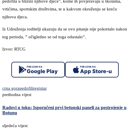
pedofila u blizini njihove djece”, kome ih povjeravaju u školama,
vrtićima, sportskim društvima, te u kakvom okruženju se kreću
njihova djeca.
Iz Udruženja roditelji ukazuju da se ovo pitanje nije pokretalo nakon
tog perioda, ” očigledno se od toga odustalo”.
Izvor: RTCG
PREUZMI NA
PREUZMI NA
Google Play
App Store-u
crna gora
pedofili
registar
prethodna vijest
Radovi u toku: Isporučeni prvi betonski paneli za postrojenje u
Botunu
sljedeća vijest