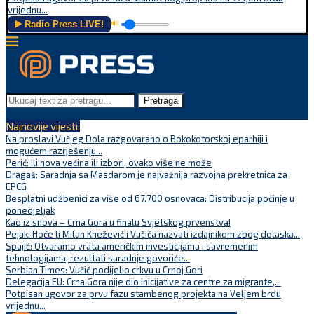
vrijednu...
▶️ Radio Press LIVE!
🔊
Pretraga
Najnovije vijesti:
Na proslavi Vučjeg Dola razgovarano o Bokokotorskoj eparhiji i
mogućem razrješenju...
Perić: Ili nova većina ili izbori, ovako više ne može
Dragaš: Saradnja sa Masdarom je najvažnija razvojna prekretnica za
EPCG
Besplatni udžbenici za više od 67.700 osnovaca: Distribucija počinje u
ponedjeljak
Kao iz snova – Crna Gora u finalu Svjetskog prvenstva!
Pejak: Hoće li Milan Knežević i Vučića nazvati izdajnikom zbog dolaska...
Spajić: Otvaramo vrata američkim investicijama i savremenim
tehnologijama, rezultati saradnje govoriće...
Serbian Times: Vučić podijelio crkvu u Crnoj Gori
Delegacija EU: Crna Gora nije dio inicijative za centre za migrante,...
Potpisan ugovor za prvu fazu stambenog projekta na Veljem brdu
vrijednu...