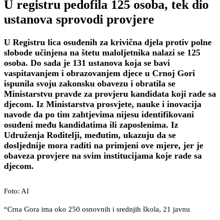
U registru pedofila 125 osoba, tek dio
ustanova sprovodi provjere
U Registru lica osuđenih za krivična djela protiv polne
slobode učinjena na štetu maloljetnika nalazi se 125
osoba. Do sada je 131 ustanova koja se bavi
vaspitavanjem i obrazovanjem djece u Crnoj Gori
ispunila svoju zakonsku obavezu i obratila se
Ministarstvu pravde za provjeru kandidata koji rade sa
djecom. Iz Ministarstva prosvjete, nauke i inovacija
navode da po tim zahtjevima nijesu identifikovani
osuđeni među kandidatima ili zaposlenima. Iz
Udruženja Roditelji, međutim, ukazuju da se
dosljednije mora raditi na primjeni ove mjere, jer je
obaveza provjere na svim institucijama koje rade sa
djecom.
Foto: AI
“Crna Gora ima oko 250 osnovnih i srednjih škola, 21 javnu