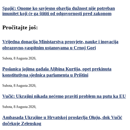
Spajić: Onome ko savjesno obavlja dužnost nije potreban
imunitet koji će ga štititi od odgovornosti pred zakonom
Pročitajte još:
Vrijedna donacija Ministarstva prosvjete, nauke i inovacija
obrazovno-vaspitnim ustanovama u Crnoj Gori
Subota, 8 Augusta 2026,
Poslanica jajima gađala Aljbina Kurtija, opet prekinuta
konstitutivna sjednica parlamenta u Prištini
Subota, 8 Augusta 2026,
Vučić: Ukrajini nikada nećemo praviti problem na putu ka EU
Subota, 8 Augusta 2026,
Ambasada Ukrajine u Hrvatskoj proslavlja Oluju, dok Vučić
dočekuje Zelenskog