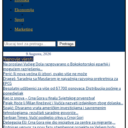
Hronika
Ekonomija
Sport
Marketing
Pretraga
9 Augusta, 2026
Najnovije vijesti:
Na proslavi Vučjeg Dola razgovarano o Bokokotorskoj eparhiji i
mogućem razrješenju...
Perić: Ili nova većina ili izbori, ovako više ne može
Dragaš: Saradnja sa Masdarom je najvažnija razvojna prekretnica za
EPCG
Besplatni udžbenici za više od 67.700 osnovaca: Distribucija počinje u
ponedjeljak
Kao iz snova – Crna Gora u finalu Svjetskog prvenstva!
Pejak: Hoće li Milan Knežević i Vučića nazvati izdajnikom zbog dolaska...
Spajić: Otvaramo vrata američkim investicijama i savremenim
tehnologijama, rezultati saradnje govoriće...
Serbian Times: Vučić podijelio crkvu u Crnoj Gori
Delegacija EU: Crna Gora nije dio inicijative za centre za migrante,...
Potpisan ugovor za prvu fazu stambenog projekta na Veljem brdu