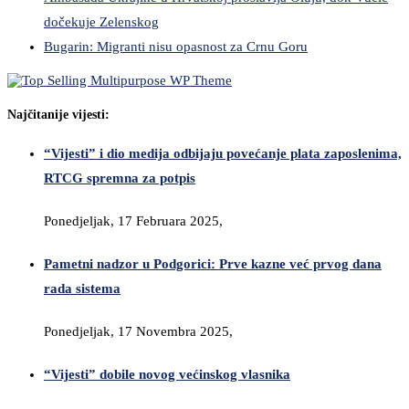
dočekuje Zelenskog
Bugarin: Migranti nisu opasnost za Crnu Goru
Najčitanije vijesti:
“Vijesti” i dio medija odbijaju povećanje plata zaposlenima,
RTCG spremna za potpis
Ponedjeljak, 17 Februara 2025,
Pametni nadzor u Podgorici: Prve kazne već prvog dana
rada sistema
Ponedjeljak, 17 Novembra 2025,
“Vijesti” dobile novog većinskog vlasnika