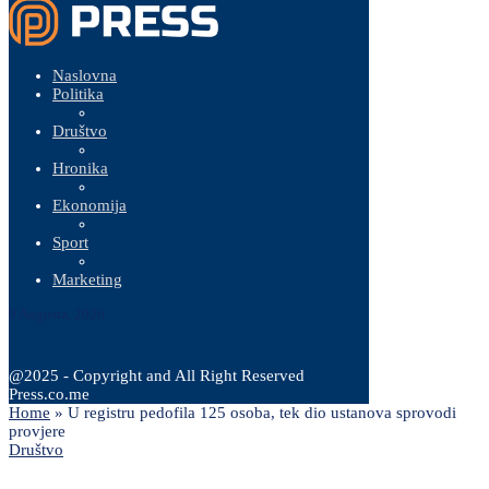
Naslovna
Politika
Društvo
Hronika
Ekonomija
Sport
Marketing
9 Augusta, 2026
@2025 - Copyright and All Right Reserved
Press.co.me
Home
»
U registru pedofila 125 osoba, tek dio ustanova sprovodi
provjere
Društvo