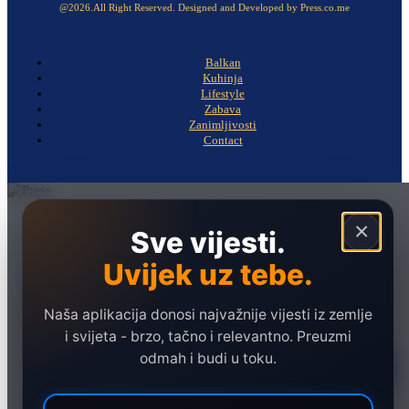
@2026.All Right Reserved. Designed and Developed by Press.co.me
Balkan
Kuhinja
Lifestyle
Zabava
Zanimljivosti
Contact
Naslovna
×
Sve vijesti.
Politika
Uvijek uz tebe.
Društvo
Hronika
Naša aplikacija donosi najvažnije vijesti iz zemlje
Ekonomija
i svijeta - brzo, tačno i relevantno. Preuzmi
odmah i budi u toku.
Sport
Marketing