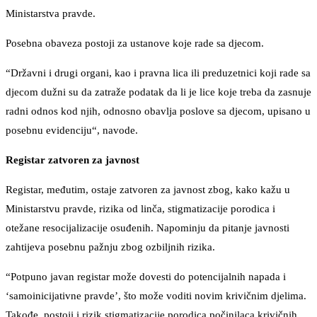
Ministarstva pravde.
Posebna obaveza postoji za ustanove koje rade sa djecom.
“Državni i drugi organi, kao i pravna lica ili preduzetnici koji rade sa
djecom dužni su da zatraže podatak da li je lice koje treba da zasnuje
radni odnos kod njih, odnosno obavlja poslove sa djecom, upisano u
posebnu evidenciju“, navode.
Registar zatvoren za javnost
Registar, međutim, ostaje zatvoren za javnost zbog, kako kažu u
Ministarstvu pravde, rizika od linča, stigmatizacije porodica i
otežane resocijalizacije osuđenih. Napominju da pitanje javnosti
zahtijeva posebnu pažnju zbog ozbiljnih rizika.
“Potpuno javan registar može dovesti do potencijalnih napada i
‘samoinicijativne pravde’, što može voditi novim krivičnim djelima.
Takođe, postoji i rizik stigmatizacije porodica počinilaca krivičnih