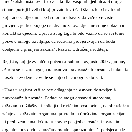
predškolsku ustanovu i ko zna koliko vaspitnih jedinica. S druge
strane, postoji i veliki broj privatnih vrtića i škola, kao i svih onih
koji rade sa djecom, a svi su oni u obavezi da vrše ove vrste
provjera, jer lice koje je osuđivano za ova djela ne smije dolaziti u
kontakt sa djecom. Upravo zbog toga bi bilo važno da se svi tome
posvete mnogo ozbiljnije, da redovno provjeravaju i da budu
dosljedni u primjeni zakona”, kažu iz Udruženja roditelji.
Registar, koji je zvanično počeo sa radom u avgustu 2024. godine,
ažurira se bez odlaganja na osnovu pravosnažnih presuda. Podaci iz
posebne evidencije vode se trajno i ne mogu se brisati.
“Unos u registar vrši se bez odlaganja na osnovu dostavljenih
pravosnažnih presuda. Podaci se mogu dostaviti sudovima,
državnom tužilaštvu i policiji u krivičnim postupcima, na obrazložen
zahtjev – državnim organima, privrednim društvima, organizacijama
ili preduzetnicima dok traju pravne posljedice osude, inostranim
organima u skladu sa međunarodnim sporazumima”, podsjećaju iz