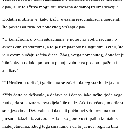
djela, a uz to i žrtve mogu biti izložene dodatnoj traumatizaciji.“
Dodatni problem je, kako kažu, otežana resocijalizacija osuđenih,
što povećava rizik od ponovnog vršenja djela.
“U konačnom, u ovim situacijama je potrebno voditi računa i o
evropskim standardima, a to je usmjerenost na legitimnu svrhu, što
je u ovom slučaju zaštita djece. Zbog svega pomenutog, donošenje
bilo kakvih odluka po ovom pitanju zahtijeva posebnu pažnju i
analize.”
U Udruženju roditelji godinama se zalažu da registar bude javan.
“Vrlo često se dešavalo, a dešava se i danas, iako nešto rjeđe nego
ranije, da su kazne za ova djela bile male, čak i novčane, mjerile su
se mjesecima. Dešavalo se i da su ti počinioci vrlo brzo nakon
presuda izlazili iz zatvora i vrlo lako ponovo stupali u kontakt sa
maloljetnicima. Zbog toga smatramo i da bi javnost registra bila