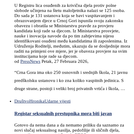
U Registru lica osuđenih za krivična djela protiv polne
slobode učinjena na štetu maloljetnika nalazi se 125 osoba.
Do sada je 131 ustanova koja se bavi vaspitavanjem i
obrazovanjem djece u Crnoj Gori ispunila svoju zakonsku
obavezu i obratila se Ministarstvu pravde za provjeru
kandidata koji rade sa djecom. Iz Ministarstva prosvjete,
nauke i inovacija navode da po tim zahtjevima nijesu
identifikovani osuđeni među kandidatima ili zaposlenima. Iz
Udruženja Roditelji, međutim, ukazuju da se dosljednije mora
raditi na primjeni ove mjere, jer je obaveza provjere na svim
institucijama koje rade sa djecom.
od
PressNews
Petak, 27 Februara 2026,
“Crna Gora ima oko 250 osnovnih i srednjih škola, 21 javnu
predškolsku ustanovu i ko zna koliko vaspitnih jedinica. S
druge strane, postoji i veliki broj privatnih vrtića i škola, …
Društvo
Hronika
Udarne vijesti
Registar seksualnih prestupnika mora biti javan
Gotovo da nema dana a da nemamo priliku da saznamo za
novi slučaj seksualnog nasilja, pedofilije ili sličnih djela,