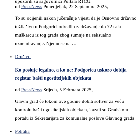
upozorili su sagovornici Portala RTCG.
od
PressNews
Ponedjeljak, 22 Septembra 2025,
To su ocijenili nakon jučerašnje vijesti da je Osnovno državno
tužilaštvo u Podgorici odredilo zadržavanje do 72 sata
muškarcu iz tog grada zbog sumnje na seksualno
uznemiravanje. Njemu se na …
Društvo
Ko posluje legalno, a ko ne: Podgorica uskoro dobija
registar bašti ugostiteljskih objekata
od
PressNews
Srijeda, 5 Februara 2025,
Glavni grad će tokom ove godine dobiti softver za veću
kontrolu bašti ugostiteljskih objekata, kazali su Gradskom
portalu iz Sekretarijata za komunalne poslove Glavnog grada.
Politika