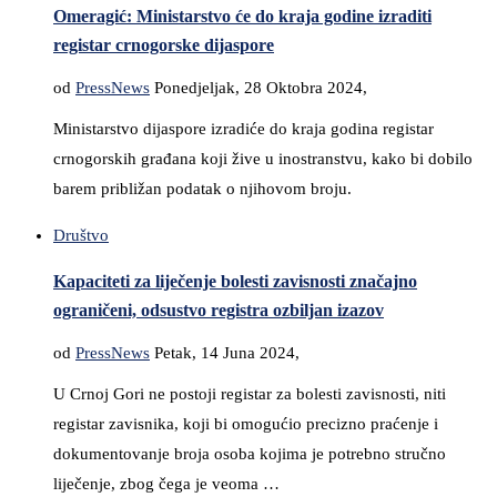
Omeragić: Ministarstvo će do kraja godine izraditi
registar crnogorske dijaspore
od
PressNews
Ponedjeljak, 28 Oktobra 2024,
Ministarstvo dijaspore izradiće do kraja godina registar
crnogorskih građana koji žive u inostranstvu, kako bi dobilo
barem približan podatak o njihovom broju.
Društvo
Kapaciteti za liječenje bolesti zavisnosti značajno
ograničeni, odsustvo registra ozbiljan izazov
od
PressNews
Petak, 14 Juna 2024,
U Crnoj Gori ne postoji registar za bolesti zavisnosti, niti
registar zavisnika, koji bi omogućio precizno praćenje i
dokumentovanje broja osoba kojima je potrebno stručno
liječenje, zbog čega je veoma …