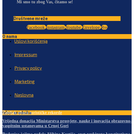
Mi smo tu zbog Vas, čitamo se!
Društvene mreže
Facebook
Instagram
Youtube
Envelope
Rss
O nama
Uslovi korišćenja
Impressum
Privacy policy
Marketing
Naslovna
Izbor urednika
Žabljak obara turističke rekorde
Vrijedna donacija Ministarstva prosvjete, nauke i inovacija obrazovno-
vaspitnim ustanovama u Crnoj Gori