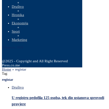
Društvo
Hronika
Ekonomija
Sport
Marketing
9 Augusta, 2026
@2025 - Copyright and All Right Reserved
Press.co.me
Home
»
registar
Tag:
registar
Društvo
U registru pedofila 125 osoba, tek dio ustanova sprovodi
provjere