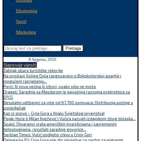
Hronika
Ekonomija
Sport
Marketing
Pretraga
9 Augusta, 2026
Najnovije vijesti:
Žabljak obara turističke rekorde
Na proslavi Vučjeg Dola razgovarano o Bokokotorskoj eparhiji i
mogućem razrješenju...
Perić: Ili nova većina ili izbori, ovako više ne može
Dragaš: Saradnja sa Masdarom je najvažnija razvojna prekretnica za
EPCG
Besplatni udžbenici za više od 67.700 osnovaca: Distribucija počinje u
ponedjeljak
Kao iz snova – Crna Gora u finalu Svjetskog prvenstva!
Pejak: Hoće li Milan Knežević i Vučića nazvati izdajnikom zbog dolaska...
Spajić: Otvaramo vrata američkim investicijama i savremenim
tehnologijama, rezultati saradnje govoriće...
Serbian Times: Vučić podijelio crkvu u Crnoj Gori
Delegacija EU: Crna Gora nije dio inicijative za centre za migrante,...