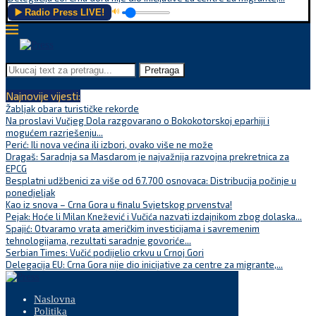
▶️ Radio Press LIVE!
🔊
Pretraga
Najnovije vijesti:
Žabljak obara turističke rekorde
Na proslavi Vučjeg Dola razgovarano o Bokokotorskoj eparhiji i
mogućem razrješenju...
Perić: Ili nova većina ili izbori, ovako više ne može
Dragaš: Saradnja sa Masdarom je najvažnija razvojna prekretnica za
EPCG
Besplatni udžbenici za više od 67.700 osnovaca: Distribucija počinje u
ponedjeljak
Kao iz snova – Crna Gora u finalu Svjetskog prvenstva!
Pejak: Hoće li Milan Knežević i Vučića nazvati izdajnikom zbog dolaska...
Spajić: Otvaramo vrata američkim investicijama i savremenim
tehnologijama, rezultati saradnje govoriće...
Serbian Times: Vučić podijelio crkvu u Crnoj Gori
Delegacija EU: Crna Gora nije dio inicijative za centre za migrante,...
Naslovna
Politika