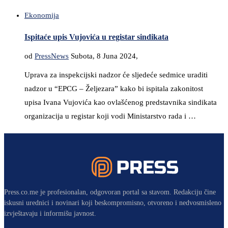
Ekonomija
Ispitaće upis Vujovića u registar sindikata
od
PressNews
Subota, 8 Juna 2024,
Uprava za inspekcijski nadzor će sljedeće sedmice uraditi
nadzor u “EPCG – Željezara” kako bi ispitala zakonitost
upisa Ivana Vujovića kao ovlašćenog predstavnika sindikata
organizacija u registar koji vodi Ministarstvo rada i …
Press.co.me je profesionalan, odgovoran portal sa stavom. Redakciju čine
iskusni urednici i novinari koji beskompromisno, otvoreno i nedvosmisleno
izvještavaju i informišu javnost.