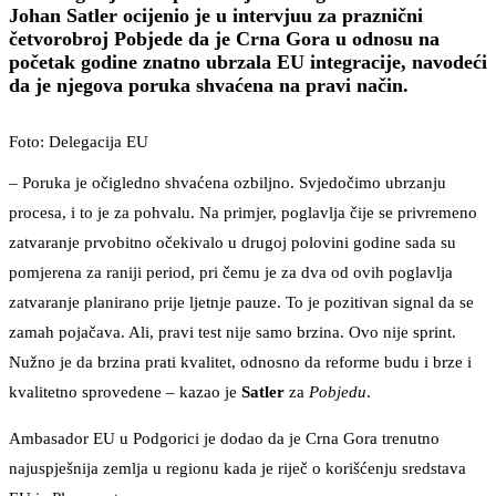
Johan Satler ocijenio je u intervjuu za praznični
četvorobroj Pobjede da je Crna Gora u odnosu na
početak godine znatno ubrzala EU integracije, navodeći
da je njegova poruka shvaćena na pravi način.
Foto: Delegacija EU
– Poruka je očigledno shvaćena ozbiljno. Svjedočimo ubrzanju
procesa, i to je za pohvalu. Na primjer, poglavlja čije se privremeno
zatvaranje prvobitno očekivalo u drugoj polovini godine sada su
pomjerena za raniji period, pri čemu je za dva od ovih poglavlja
zatvaranje planirano prije ljetnje pauze. To je pozitivan signal da se
zamah pojačava. Ali, pravi test nije samo brzina. Ovo nije sprint.
Nužno je da brzina prati kvalitet, odnosno da reforme budu i brze i
kvalitetno sprovedene – kazao je
Satler
za
Pobjedu
.
Ambasador EU u Podgorici je dodao da je Crna Gora trenutno
najuspješnija zemlja u regionu kada je riječ o korišćenju sredstava