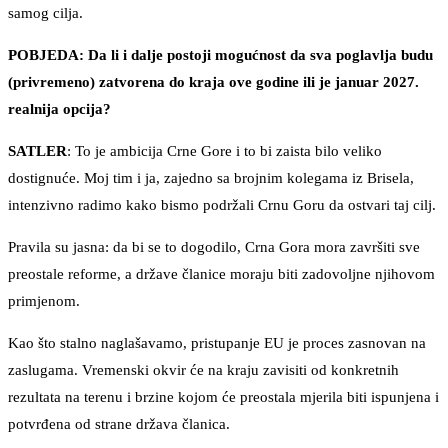
samog cilja.
POBJEDA: Da li i dalje postoji mogućnost da sva poglavlja budu
(privremeno) zatvorena do kraja ove godine ili je januar 2027.
realnija opcija?
SATLER
: To je ambicija Crne Gore i to bi zaista bilo veliko
dostignuće. Moj tim i ja, zajedno sa brojnim kolegama iz Brisela,
intenzivno radimo kako bismo podržali Crnu Goru da ostvari taj cilj.
Pravila su jasna: da bi se to dogodilo, Crna Gora mora završiti sve
preostale reforme, a države članice moraju biti zadovoljne njihovom
primjenom.
Kao što stalno naglašavamo, pristupanje EU je proces zasnovan na
zaslugama. Vremenski okvir će na kraju zavisiti od konkretnih
rezultata na terenu i brzine kojom će preostala mjerila biti ispunjena i
potvrđena od strane država članica.