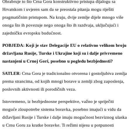
Ohrabruje to što Crna Gora konstruktivno pristupa dijalogu sa
Hrvatskom i uvjeren sam da se preostala pitanja mogu riješiti
pragmatičnim pristupom. Na kraju, dvije zemlje dijele mnogo više
onoga što ih povezuje nego onoga što ih razdvaja, uključujući i
zajedničku evropsku budućnost.
POBJEDA: Koji je stav Delegacije EU o relativno velikom broju
državljana Rusije, Turske i Ukrajine koji su i dalje privremeno
nastanjeni u Crnoj Gori, posebno u pogledu bezbjednosti?
SATLER
: Crna Gora je tradicionalno otvorena i gostoljubiva zemlja
prema strancima, od kojih mnogi borave u zemlji zbog zaposlenja,
poslovnih aktivnosti ili porodičnih veza.
Istovremeno, iz bezbjednosne perspektive, važno je spriječiti
moguće zloupotrebe sistema boravka, posebno imajući u vidu da
državljani Rusije i Turske i dalje imaju mogućnost bezviznog ulaska
u Crnu Goru za kratke boravke. Ti režimi nijesu u potpunosti