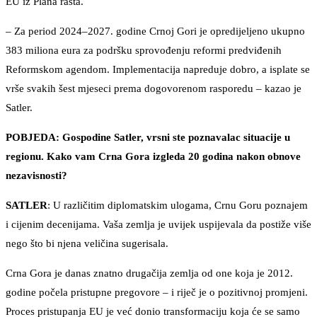
EU iz Plana rasta.
– Za period 2024–2027. godine Crnoj Gori je opredijeljeno ukupno
383 miliona eura za podršku sprovođenju reformi predviđenih
Reformskom agendom. Implementacija napreduje dobro, a isplate se
vrše svakih šest mjeseci prema dogovorenom rasporedu – kazao je
Satler.
POBJEDA: Gospodine Satler, vrsni ste poznavalac situacije u
regionu. Kako vam Crna Gora izgleda 20 godina nakon obnove
nezavisnosti?
SATLER
: U različitim diplomatskim ulogama, Crnu Goru poznajem
i cijenim decenijama. Vaša zemlja je uvijek uspijevala da postiže više
nego što bi njena veličina sugerisala.
Crna Gora je danas znatno drugačija zemlja od one koja je 2012.
godine počela pristupne pregovore – i riječ je o pozitivnoj promjeni.
Proces pristupanja EU je već donio transformaciju koja će se samo