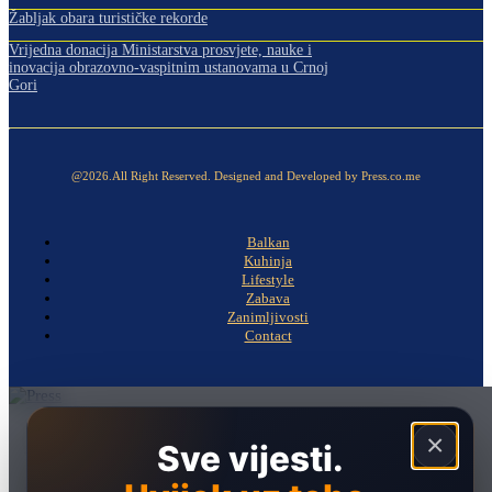
Žabljak obara turističke rekorde
Vrijedna donacija Ministarstva prosvjete, nauke i
inovacija obrazovno-vaspitnim ustanovama u Crnoj
Gori
@2026.All Right Reserved. Designed and Developed by Press.co.me
Balkan
Kuhinja
Lifestyle
Zabava
Zanimljivosti
Contact
Naslovna
×
Sve vijesti.
Politika
Društvo