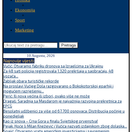
Hronika
Ekonomija
Sport
Marketing
Pretraga
10 Augusta, 2026
Najnovije vijesti:
Vučić: Otvaramo fabriku dronova sa Izraelcima za Ukrajinu
Za 48 sati policija registrovala 1.320 prekršaja u saobraćaju, 48
vozača...
Žabljak obara turističke rekorde
Na proslavi Vučjeg Dola razgovarano o Bokokotorskoj eparhiji i
mogućem razrješenju...
Perić: Ili nova većina ili izbori, ovako više ne može
Dragaš: Saradnja sa Masdarom je najvažnija razvojna prekretnica za
EPCG
Besplatni udžbenici za više od 67.700 osnovaca: Distribucija počinje u
ponedjeljak
Kao iz snova – Crna Gora u finalu Svjetskog prvenstva!
Pejak: Hoće li Milan Knežević i Vučića nazvati izdajnikom zbog dolaska...
Spajić: Otvaramo vrata američkim investicijama i savremenim