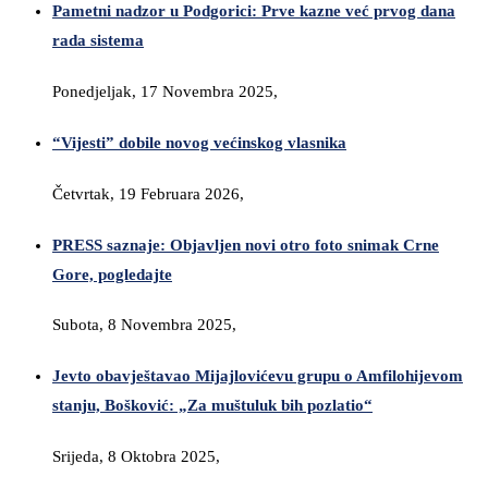
Pametni nadzor u Podgorici: Prve kazne već prvog dana
rada sistema
Ponedjeljak, 17 Novembra 2025,
“Vijesti” dobile novog većinskog vlasnika
Četvrtak, 19 Februara 2026,
PRESS saznaje: Objavljen novi otro foto snimak Crne
Gore, pogledajte
Subota, 8 Novembra 2025,
Jevto obavještavao Mijajlovićevu grupu o Amfilohijevom
stanju, Bošković: „Za muštuluk bih pozlatio“
Srijeda, 8 Oktobra 2025,