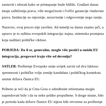
nastaviti i ubrzati kako se pristupanje bude bližilo. Građani danas
imaju zaštićenija prava, više mogućnosti i čvršće garancije vladavine
prava. Institucije su otpornije, nezavisnije i odgovornije nego ranije.
Naravno, ovaj proces nije završen. Ali temelji su danas znatno jači, a
upravo je to suština evropskih integracija: trajna, sistemska promjena
koja nadilazi političke cikluse.
POBJEDA: Da li se, generalno, moglo više postići u smislu EU
integracija, pregovori traju više od deceniju?
SATLER
: Proširenje Evropske unije uvijek zavisi od dva faktora:
spremnosti i političke volje zemlje kandidata i političkog konteksta
unutar država članica EU.
Pošteno je reći da je Crna Gora u određenim reformama mogla
napredovati brže i da su neke prilike propuštene. S druge strane, bilo
je perioda kada države članice EU nijesu bile otvorene za proširenje