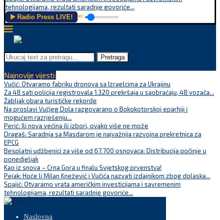
tehnologijama, rezultati saradnje govoriće...
▶️ Radio Press LIVE!
🔊
Pretraga
Najnovije vijesti:
Vučić: Otvaramo fabriku dronova sa Izraelcima za Ukrajinu
Za 48 sati policija registrovala 1.320 prekršaja u saobraćaju, 48 vozača...
Žabljak obara turističke rekorde
Na proslavi Vučjeg Dola razgovarano o Bokokotorskoj eparhiji i
mogućem razrješenju...
Perić: Ili nova većina ili izbori, ovako više ne može
Dragaš: Saradnja sa Masdarom je najvažnija razvojna prekretnica za
EPCG
Besplatni udžbenici za više od 67.700 osnovaca: Distribucija počinje u
ponedjeljak
Kao iz snova – Crna Gora u finalu Svjetskog prvenstva!
Pejak: Hoće li Milan Knežević i Vučića nazvati izdajnikom zbog dolaska...
Spajić: Otvaramo vrata američkim investicijama i savremenim
tehnologijama, rezultati saradnje govoriće...
Naslovna