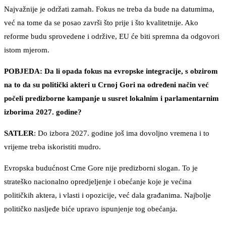
Najvažnije je održati zamah. Fokus ne treba da bude na datumima,
već na tome da se posao završi što prije i što kvalitetnije. Ako
reforme budu sprovedene i održive, EU će biti spremna da odgovori
istom mjerom.
POBJEDA: Da li opada fokus na evropske integracije, s obzirom
na to da su politički akteri u Crnoj Gori na određeni način već
počeli predizborne kampanje u susret lokalnim i parlamentarnim
izborima 2027. godine?
SATLER
: Do izbora 2027. godine još ima dovoljno vremena i to
vrijeme treba iskoristiti mudro.
Evropska budućnost Crne Gore nije predizborni slogan. To je
strateško nacionalno opredjeljenje i obećanje koje je većina
političkih aktera, i vlasti i opozicije, već dala građanima. Najbolje
političko nasljeđe biće upravo ispunjenje tog obećanja.