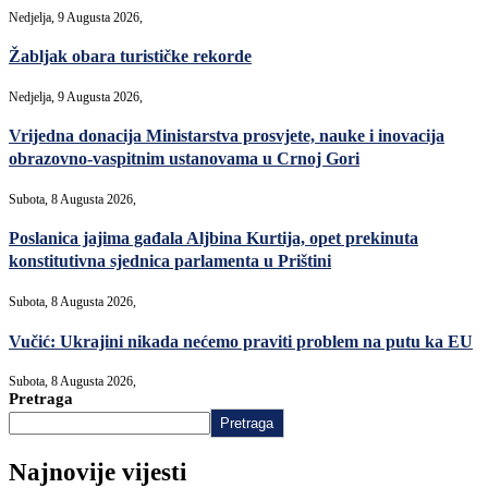
Nedjelja, 9 Augusta 2026,
Žabljak obara turističke rekorde
Nedjelja, 9 Augusta 2026,
Vrijedna donacija Ministarstva prosvjete, nauke i inovacija
obrazovno-vaspitnim ustanovama u Crnoj Gori
Subota, 8 Augusta 2026,
Poslanica jajima gađala Aljbina Kurtija, opet prekinuta
konstitutivna sjednica parlamenta u Prištini
Subota, 8 Augusta 2026,
Vučić: Ukrajini nikada nećemo praviti problem na putu ka EU
Subota, 8 Augusta 2026,
Pretraga
Pretraga
Najnovije vijesti