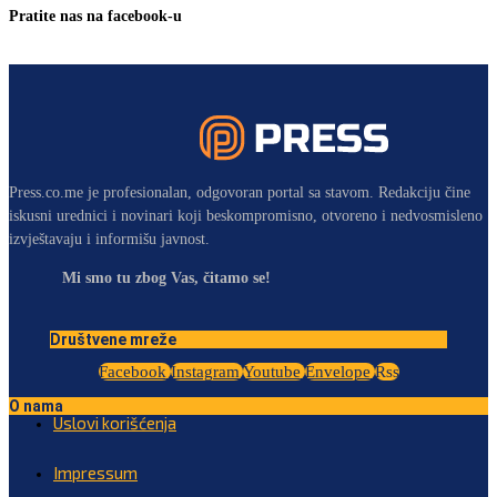
Pratite nas na facebook-u
Press.co.me je profesionalan, odgovoran portal sa stavom. Redakciju čine
iskusni urednici i novinari koji beskompromisno, otvoreno i nedvosmisleno
izvještavaju i informišu javnost.
Mi smo tu zbog Vas, čitamo se!
Društvene mreže
Facebook
Instagram
Youtube
Envelope
Rss
O nama
Uslovi korišćenja
Impressum