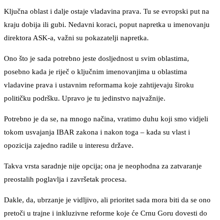
Ključna oblast i dalje ostaje vladavina prava. Tu se evropski put na
kraju dobija ili gubi. Nedavni koraci, poput napretka u imenovanju
direktora ASK-a, važni su pokazatelji napretka.
Ono što je sada potrebno jeste dosljednost u svim oblastima,
posebno kada je riječ o ključnim imenovanjima u oblastima
vladavine prava i ustavnim reformama koje zahtijevaju široku
političku podršku. Upravo je tu jedinstvo najvažnije.
Potrebno je da se, na mnogo načina, vratimo duhu koji smo vidjeli
tokom usvajanja IBAR zakona i nakon toga – kada su vlast i
opozicija zajedno radile u interesu države.
Takva vrsta saradnje nije opcija; ona je neophodna za zatvaranje
preostalih poglavlja i završetak procesa.
Dakle, da, ubrzanje je vidljivo, ali prioritet sada mora biti da se ono
pretoči u trajne i inkluzivne reforme koje će Crnu Goru dovesti do