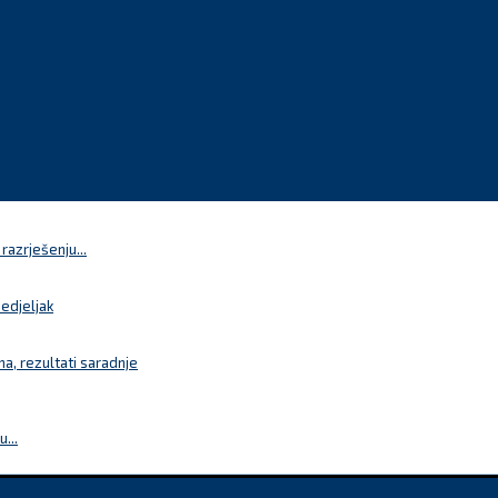
azrješenju...
nedjeljak
a, rezultati saradnje
...