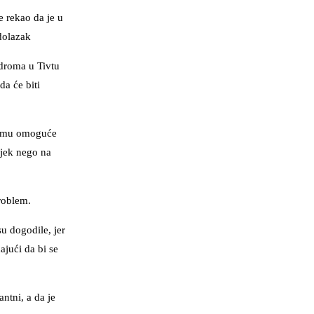
 rekao da je u
edolazak
odroma u Tivtu
da će biti
njemu omoguće
sjek nego na
roblem.
su dogodile, jer
ajući da bi se
ntni, a da je