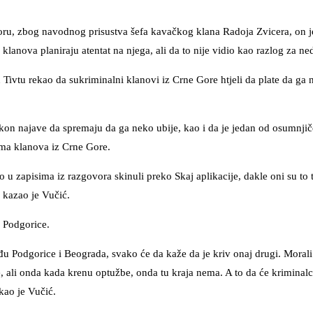
, zbog navodnog prisustva šefa kavačkog klana Radoja Zvicera, on je
klanova planiraju atentat na njega, ali da to nije vidio kao razlog za ne
Tivtu rekao da sukriminalni klanovi iz Crne Gore htjeli da plate da ga n
kon najave da spremaju da ga neko ubije, kao i da je jedan od osumnjiče
ama klanova iz Crne Gore.
to u zapisima iz razgovora skinuli preko Skaj aplikacije, dakle oni su to t
 kazao je Vučić.
 Podgorice.
eđu Podgorice i Beograda, svako će da kaže da je kriv onaj drugi. Moral
 ali onda kada krenu optužbe, onda tu kraja nema. A to da će kriminalc
kao je Vučić.