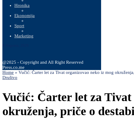
Hronika
Ekonomija
Sport
Marketing
8 Augusta, 2026
@2025 - Copyright and All Right Reserved
Press.co.me
Home
»
Vučić: Čarter let za Tivat organizovao neko iz mog okruženja, 
Društvo
Vučić: Čarter let za Tiva
okruženja, priče o destabi