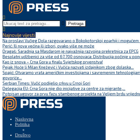
Pretraga
Najnovije vijesti:
Na proslavi Vučjeg Dola razgovarano o Bokokotorskoj eparhiji i mogućem r
Perić: Ili nova većina ili izbori, ovako više ne može
Dragaš: Saradnja sa Masdarom je najvažnija razvojna prekretnica za EPCG
Besplatni udžbenici za više od 67.700 osnovaca: Distribucija počinje u pon
Kao iz snova – Crna Gora u finalu Svjetskog prvenstva!
Pejak: Hoće li Milan Knežević i Vučića nazvati izdajnikom zbog dolaska...
Spajić: Otvaramo vrata američkim investicijama i savremenim tehnologijam
govoriće...
Serbian Times: Vučić podijelio crkvu u Crnoj Gori
Delegacija EU: Crna Gora nije dio inicijative za centre za migrante,...
Potpisan ugovor za prvu fazu stambenog projekta na Veljem brdu vrijednu
Naslovna
Politika
Društvo