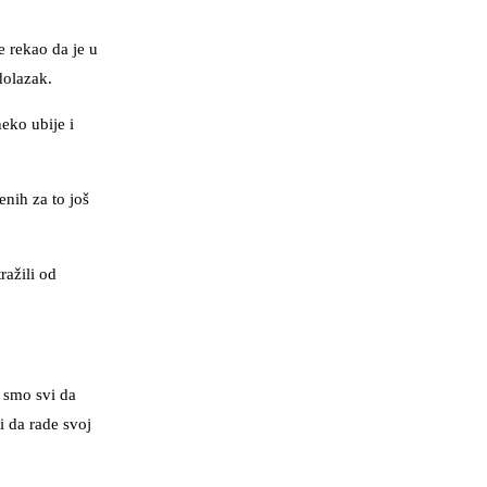
 rekao da je u
dolazak.
eko ubije i
nih za to još
ražili od
i smo svi da
i da rade svoj