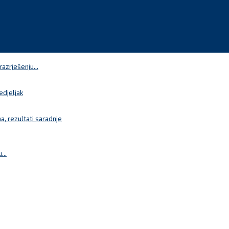
azrješenju...
edjeljak
a, rezultati saradnje
...