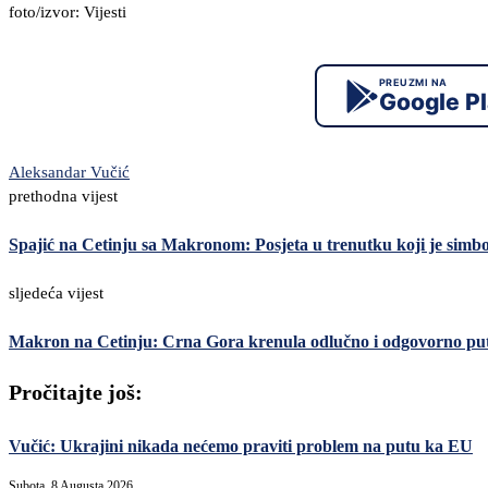
foto/izvor: Vijesti
PREUZMI NA
Google P
Aleksandar Vučić
prethodna vijest
Spajić na Cetinju sa Makronom: Posjeta u trenutku koji je simbo
sljedeća vijest
Makron na Cetinju: Crna Gora krenula odlučno i odgovorno pu
Pročitajte još:
Vučić: Ukrajini nikada nećemo praviti problem na putu ka EU
Subota, 8 Augusta 2026,