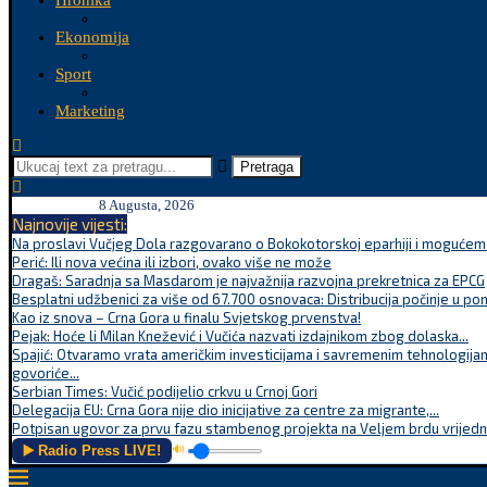
Hronika
Ekonomija
Sport
Marketing
Pretraga
8 Augusta, 2026
Najnovije vijesti:
Na proslavi Vučjeg Dola razgovarano o Bokokotorskoj eparhiji i mogućem r
Perić: Ili nova većina ili izbori, ovako više ne može
Dragaš: Saradnja sa Masdarom je najvažnija razvojna prekretnica za EPCG
Besplatni udžbenici za više od 67.700 osnovaca: Distribucija počinje u po
Kao iz snova – Crna Gora u finalu Svjetskog prvenstva!
Pejak: Hoće li Milan Knežević i Vučića nazvati izdajnikom zbog dolaska...
Spajić: Otvaramo vrata američkim investicijama i savremenim tehnologijam
govoriće...
Serbian Times: Vučić podijelio crkvu u Crnoj Gori
Delegacija EU: Crna Gora nije dio inicijative za centre za migrante,...
Potpisan ugovor za prvu fazu stambenog projekta na Veljem brdu vrijednu
▶️ Radio Press LIVE!
🔊