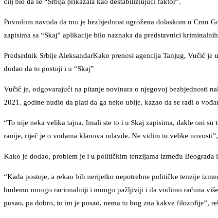
cilj bio da se “Srbija prikazala kao destabiliziujući faktor”.
Povodom navoda da mu je bezbjednost ugrožena dolaskom u Crnu Goru
zapisima sa “Skaj” aplikacije bilo naznaka da predstavnici kriminalnih 
Predsednik Srbije AleksandarKako prenosi agencija Tanjug, Vučić je u 
dodao da to postoji i u “Skaj”
Vučić je, odgovarajući na pitanje novinara o njegovoj bezbjednosti na
2021. godine nudio da plati da ga neko ubije, kazao da se radi o vođ
“To nije neka velika tajna. Imali ste to i u Skaj zapisima, dakle oni su 
ranije, riječ je o vođama klanova odavde. Ne vidim tu velike novosti”,
Kako je dodao, problem je i u političkim tenzijama između Beograda i
“Kada postoje, a rekao bih nerijetko nepotrebne političke tenzije izm
budemo mnogo racionalniji i mnogo pažljiviji i da vodimo računa više,
posao, pa dobro, to im je posao, nema tu bog zna kakve filozofije”, re