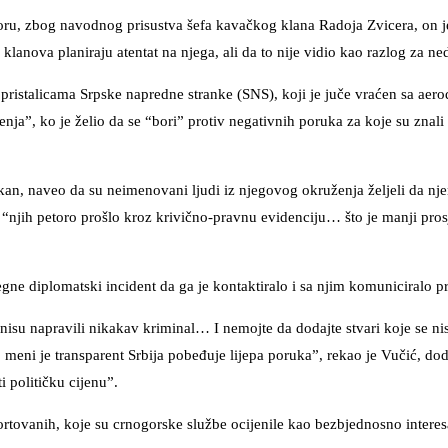
, zbog navodnog prisustva šefa kavačkog klana Radoja Zvicera, on je
klanova planiraju atentat na njega, ali da to nije vidio kao razlog za n
sa pristalicama Srpske napredne stranke (SNS), koji je juče vraćen sa aer
a”, ko je želio da se “bori” protiv negativnih poruka za koje su znali 
kan, naveo da su neimenovani ljudi iz njegovog okruženja željeli da 
 “njih petoro prošlo kroz krivično-pravnu evidenciju… što je manji pro
ne diplomatski incident da ga je kontaktiralo i sa njim komuniciralo p
i nisu napravili nikakav kriminal… I nemojte da dodajte stvari koje se ni
, meni je transparent Srbija pobeđuje lijepa poruka”, rekao je Vučić, dod
i političku cijenu”.
rtovanih, koje su crnogorske službe ocijenile kao bezbjednosno interesa