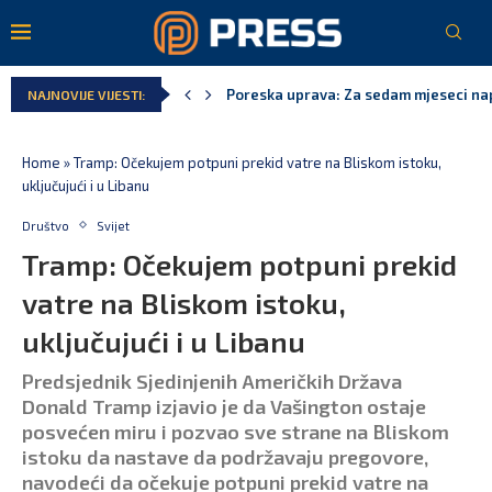
Laković: Crna Gora nije dobila zvaničn
NAJNOVIJE VIJESTI:
Crna Gora neće biti domaćin migrants
Aerodromi Crne Gore za sedam mjeseci
EPCG: Sistem stabilan, Termoelektran
Spajić: Crna Gora neće prihvatiti cent
Home
»
Tramp: Očekujem potpuni prekid vatre na Bliskom istoku,
uključujući i u Libanu
Društvo
Svijet
Tramp: Očekujem potpuni prekid
vatre na Bliskom istoku,
uključujući i u Libanu
Predsjednik Sjedinjenih Američkih Država
Donald Tramp izjavio je da Vašington ostaje
posvećen miru i pozvao sve strane na Bliskom
istoku da nastave da podržavaju pregovore,
navodeći da očekuje potpuni prekid vatre na