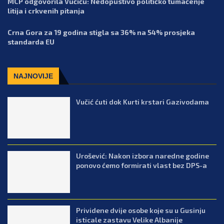
MCP odgovorila Vučiću: Nedopustivo političko tumačenje
litija i crkvenih pitanja
Crna Gora za 19 godina stigla sa 36% na 54% prosjeka
standarda EU
NAJNOVIJE
Vučić ćuti dok Kurti krstari Gazivodama
Urošević: Nakon izbora naredne godine
ponovo ćemo formirati vlast bez DPS-a
Prividene dvije osobe koje su u Gusinju
isticale zastavu Velike Albanije