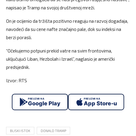
napisao je Tramp na svojoj društvenoj mreži.
On je ocijenio da tržišta pozitivno reaguju na razvoj događaja,
navodeći da su cene nafte značajno pale, dok su indeksi na
berzi porasli.
“Očekujemo potpuni prekid vatre na svim frontovima,
uključujući Liban, Hezbolah i Izrael”, naglasio je američki
predsjednik.
Izvor: RTS
PREUZMI NA
PREUZMI NA
Google Play
App Store-u
BLISKI ISTOK
DONALD TRAMP