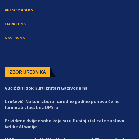
PRIVACY POLICY
MARKETING
NASLOVNA
IZBOR UREDNIKA
Vučić ćuti dok Kurti krstari Gazivodama
Urošević: Nakon izbora naredne godine ponovo ćemo
formirati vlast bez DPS-a
Prividene dvije osobe koje su u Gusinju isticale zastavu
Velike Albanije