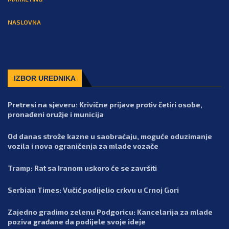
NASLOVNA
IZBOR UREDNIKA
Pretresi na sjeveru: Krivične prijave protiv četiri osobe,
pronađeni oružje i municija
Od danas strože kazne u saobraćaju, moguće oduzimanje
vozila i nova ograničenja za mlade vozače
Tramp: Rat sa Iranom uskoro će se završiti
Serbian Times: Vučić podijelio crkvu u Crnoj Gori
Zajedno gradimo zelenu Podgoricu: Kancelarija za mlade
poziva građane da podijele svoje ideje