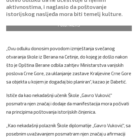
aktivnostima, i naglasio da poštovanje
istorijskog nasljeđa mora biti temelj kulture.
Foto: MERS
„Ovu odluku donosim povodom izmještanja svečanog
otvaranja škole iz Berana na Cetinje, do kojeg je došlo nakon
što je Opština Berane odbila zahtjev Ministarstva vanjskih
poslova Crne Gore, za uklanjanje zastave Kraljevine Crne Gore
sa objekta u kojem je događaj bio planiran“, kazao je Dabetić.
Ističe da kao nekadašnji učenik Škole „Gavro Vuković“
posmatra njen značaj i dodaje da manifestacija mora počivati
na principima poštovanja istorijskih činjenica.
„Kao nekadašnji polaznik Škole diplomatije „Gavro Vuković“, sa
posebnim uvažavanjem posmatram njen značaj u afirmaciji