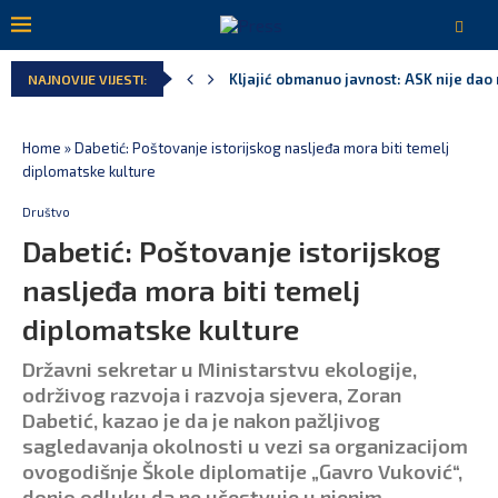
Kljajić obmanuo javnost: ASK nije dao 
NAJNOVIJE VIJESTI:
Srbija: Manjak u državnoj kasi milijar
Ivanović za Eurokaz: Evropska unija ne
Spajić: Snažno podržavamo domaće fest
MPNI do kraja jula realizovalo gotovo
U prethodnih pet godina: Vučić tri puta
Home
»
Dabetić: Poštovanje istorijskog nasljeđa mora biti temelj
diplomatske kulture
Društvo
Dabetić: Poštovanje istorijskog
nasljeđa mora biti temelj
diplomatske kulture
Državni sekretar u Ministarstvu ekologije,
održivog razvoja i razvoja sjevera, Zoran
Dabetić, kazao je da je nakon pažljivog
sagledavanja okolnosti u vezi sa organizacijom
ovogodišnje Škole diplomatije „Gavro Vuković“,
donio odluku da ne učestvuje u njenim