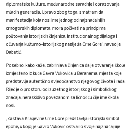
diplomatske kulture, međunarodne saradnje i obrazovanja
mladih generacija. Upravo zbog toga, smatram da
manifestacija koja nosi ime jednog od najznačajnijih
crnogorskih diplomata, mora počivati na principima
poštovanja istorijskih činjenica, institucionalnog dijaloga i
očuvanja kulturno-istorijskog nasljeđa Crne Gore“, naveo je
Dabetić.
Posebno, kako kaže, zabrinjava činjenica da je otvaranje škole
izmješteno iz kuće Gavra Vukovića u Beranama, mjesta koje
predstavlja autentično svjedočanstvo njegovog života i rada.
Riječ je o prostoru od izuzetnog istorijskog i simboličkog
značaja, neraskidivo povezanom sa ličnošću čije ime škola
nosi.
„Zastava Kraljevine Crne Gore predstavlja istorijski simbol
epohe, u kojoj je Gavro Vuković ostvario svoje najznačajnije