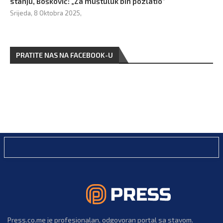
stanju, Bošković: „Za muštuluk bih pozlatio“
Srijeda, 8 Oktobra 2025,
PRATITE NAS NA FACEBOOK-U
Press.co.me je profesionalan, odgovoran portal sa stavom.