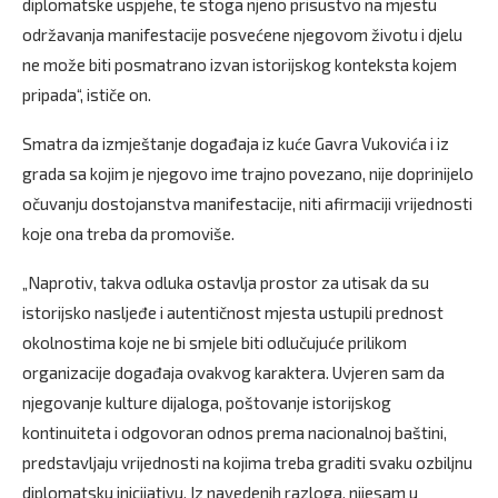
diplomatske uspjehe, te stoga njeno prisustvo na mjestu
održavanja manifestacije posvećene njegovom životu i djelu
ne može biti posmatrano izvan istorijskog konteksta kojem
pripada“, ističe on.
Smatra da izmještanje događaja iz kuće Gavra Vukovića i iz
grada sa kojim je njegovo ime trajno povezano, nije doprinijelo
očuvanju dostojanstva manifestacije, niti afirmaciji vrijednosti
koje ona treba da promoviše.
„Naprotiv, takva odluka ostavlja prostor za utisak da su
istorijsko nasljeđe i autentičnost mjesta ustupili prednost
okolnostima koje ne bi smjele biti odlučujuće prilikom
organizacije događaja ovakvog karaktera. Uvjeren sam da
njegovanje kulture dijaloga, poštovanje istorijskog
kontinuiteta i odgovoran odnos prema nacionalnoj baštini,
predstavljaju vrijednosti na kojima treba graditi svaku ozbiljnu
diplomatsku inicijativu. Iz navedenih razloga, nijesam u