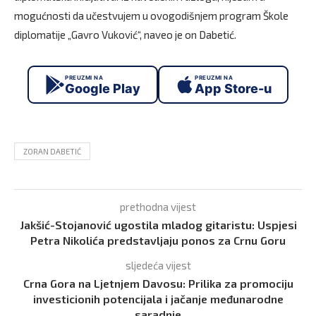
mogućnosti da učestvujem u ovogodišnjem program Škole
diplomatije „Gavro Vuković“, naveo je on Dabetić.
PREUZMI NA
PREUZMI NA
Google Play
App Store-u
ZORAN DABETIĆ
prethodna vijest
Jakšić-Stojanović ugostila mladog gitaristu: Uspjesi
Petra Nikolića predstavljaju ponos za Crnu Goru
sljedeća vijest
Crna Gora na Ljetnjem Davosu: Prilika za promociju
investicionih potencijala i jačanje međunarodne
saradnje