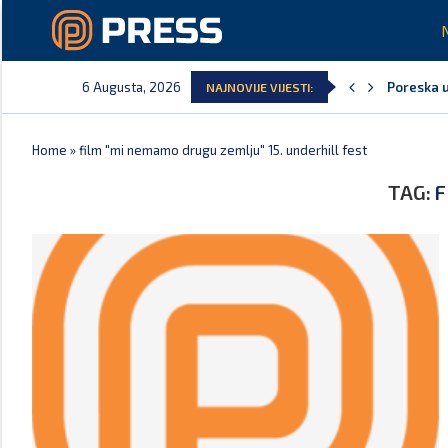
6 Augusta, 2026
Poreska u
NAJNOVIJE VIJESTI:
Laković: 
Crna Gora
Aerodromi
EPCG: Sis
Spajić: C
Home
»
film "mi nemamo drugu zemlju" 15. underhill fest
TAG:
F