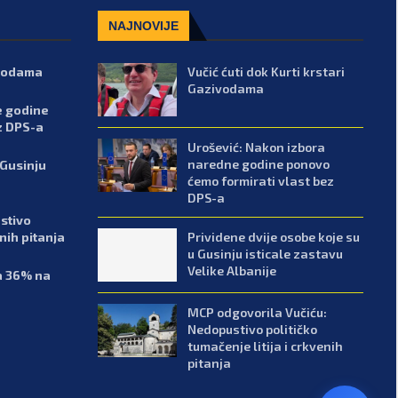
NAJNOVIJE
ivodama
Vučić ćuti dok Kurti krstari
Gazivodama
e godine
z DPS-a
Urošević: Nakon izbora
naredne godine ponovo
 Gusinju
ćemo formirati vlast bez
DPS-a
stivo
Prividene dvije osobe koje su
enih pitanja
u Gusinju isticale zastavu
Velike Albanije
sa 36% na
MCP odgovorila Vučiću:
Nedopustivo političko
tumačenje litija i crkvenih
pitanja