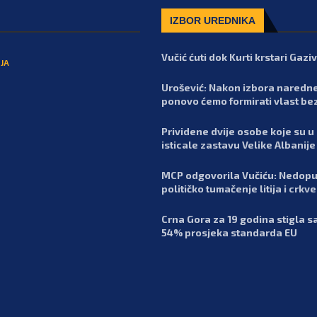
IZBOR UREDNIKA
Vučić ćuti dok Kurti krstari Gaz
JA
Urošević: Nakon izbora naredn
ponovo ćemo formirati vlast be
Prividene dvije osobe koje su u
isticale zastavu Velike Albanije
MCP odgovorila Vučiću: Nedopu
političko tumačenje litija i crkv
Crna Gora za 19 godina stigla 
54% prosjeka standarda EU