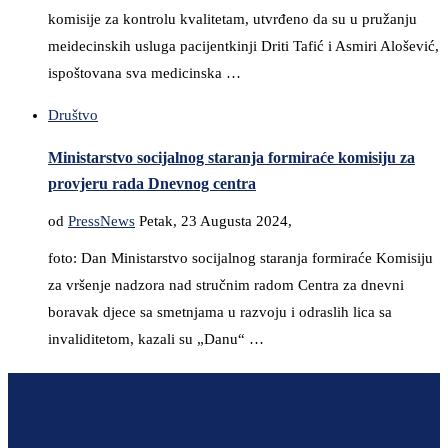
komisije za kontrolu kvalitetam, utvrđeno da su u pružanju
meidecinskih usluga pacijentkinji Driti Tafić i Asmiri Alošević,
ispoštovana sva medicinska …
Društvo
Ministarstvo socijalnog staranja formiraće komisiju za
provjeru rada Dnevnog centra
od
PressNews
Petak, 23 Augusta 2024,
foto: Dan Ministarstvo socijalnog staranja formiraće Komisiju
za vršenje nadzora nad stručnim radom Centra za dnevni
boravak djece sa smetnjama u razvoju i odraslih lica sa
invaliditetom, kazali su „Danu“ …