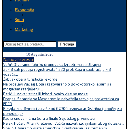
Hronika
Ekonomija
Sport
Marketing
Pretraga
10 Augusta, 2026
Najnovije vijesti:
Vučić: Otvaramo fabriku dronova sa Izraelcima za Ukrajinu
Za 48 sati policija registrovala 1.320 prekršaja u saobraćaju, 48
vozača...
Žabljak obara turističke rekorde
Na proslavi Vučjeg Dola razgovarano o Bokokotorskoj eparhiji i
mogućem razrješenju...
Perić: Ili nova većina ili izbori, ovako više ne može
Dragaš: Saradnja sa Masdarom je najvažnija razvojna prekretnica za
EPCG
Besplatni udžbenici za više od 67.700 osnovaca: Distribucija počinje u
ponedjeljak
Kao iz snova – Crna Gora u finalu Svjetskog prvenstva!
Pejak: Hoće li Milan Knežević i Vučića nazvati izdajnikom zbog dolaska...
Spajić: Otvaramo vrata američkim investicijama i savremenim