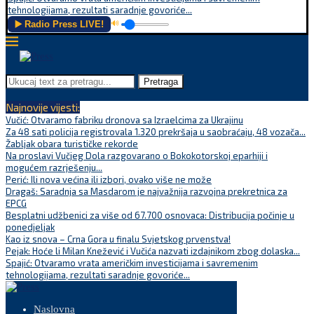
tehnologijama, rezultati saradnje govoriće...
▶️ Radio Press LIVE!
🔊
Pretraga
Najnovije vijesti:
Vučić: Otvaramo fabriku dronova sa Izraelcima za Ukrajinu
Za 48 sati policija registrovala 1.320 prekršaja u saobraćaju, 48 vozača...
Žabljak obara turističke rekorde
Na proslavi Vučjeg Dola razgovarano o Bokokotorskoj eparhiji i
mogućem razrješenju...
Perić: Ili nova većina ili izbori, ovako više ne može
Dragaš: Saradnja sa Masdarom je najvažnija razvojna prekretnica za
EPCG
Besplatni udžbenici za više od 67.700 osnovaca: Distribucija počinje u
ponedjeljak
Kao iz snova – Crna Gora u finalu Svjetskog prvenstva!
Pejak: Hoće li Milan Knežević i Vučića nazvati izdajnikom zbog dolaska...
Spajić: Otvaramo vrata američkim investicijama i savremenim
tehnologijama, rezultati saradnje govoriće...
Naslovna