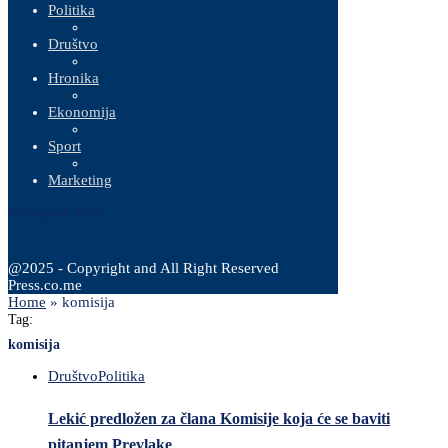
Politika
Društvo
Hronika
Ekonomija
Sport
Marketing
10 Augusta, 2026
@2025 - Copyright and All Right Reserved
Press.co.me
Home
»
komisija
Tag:
komisija
Društvo
Politika
Lekić predložen za člana Komisije koja će se baviti
pitanjem Prevlake