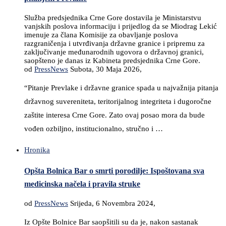
Služba predsjednika Crne Gore dostavila je Ministarstvu
vanjskih poslova informaciju i prijedlog da se Miodrag Lekić
imenuje za člana Komisije za obavljanje poslova
razgraničenja i utvrđivanja državne granice i pripremu za
zaključivanje međunarodnih ugovora o državnoj granici,
saopšteno je danas iz Kabineta predsjednika Crne Gore.
od
PressNews
Subota, 30 Maja 2026,
“Pitanje Prevlake i državne granice spada u najvažnija pitanja
državnog suvereniteta, teritorijalnog integriteta i dugoročne
zaštite interesa Crne Gore. Zato ovaj posao mora da bude
vođen ozbiljno, institucionalno, stručno i …
Hronika
Opšta Bolnica Bar o smrti porodilje: Ispoštovana sva
medicinska načela i pravila struke
od
PressNews
Srijeda, 6 Novembra 2024,
Iz Opšte Bolnice Bar saopšitili su da je, nakon sastanak