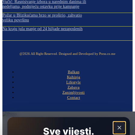
Vučić: Raspisivanje izbora u narednim danima ili
nedeljama, podnijeću ostavku prije kampanje
Požar u Blizikućama brzo se proširio, zahvatio
veliku površinu
Na kraju jula manje od 24 hiljade nezaposlenih
@2026.All Right Reserved. Designed and Developed by Press.co.me
Balkan
Kuhinja
Lifestyle
Zabava
Zanimljivosti
Contact
Naslovna
×
Sve vijesti.
Politika