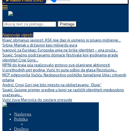
▶️ Radio Press LIVE!
Pretraga
Najnovije vijesti:
Kljajić obmanuo javnost: ASK nije dao ni usmeno ni pisano mišljenje...
Srbija: Manjak u državnoj kasi milijardu eura
Ivanović za Eurokaz: Evropska unija ne briše identitet – ona pruža...
Spajić: Snažno podržavamo domaće festivale koji godinama grade
identitet Crne Gore...
MPNI do kraja jula realizovalo gotovo sve planirane aktivnosti
U prethodnih pet godina: Vučić tri puta odbio da glasa Rezoluciju...
MCP odgovorila Vučiću: Nedopustivo političko tumačenje litija i crkvenih
pitanja
Andrić: Crnoj Gori nije bilo mjesto na obilježavanju „Oluje“
Spajić: Gusinje primjer sredine u kojoj se različiti identiteti međusobno
uvažavaju...
Vučić čuva Marovića do zastare presude
Naslovna
Politika
Društvo