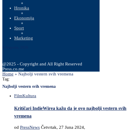
Hronika
Ekonomija
Sport
Marketing
6 Augusta, 2026
@2025 - Copyright and All Right Reserved
Press.co.me
Home
»
Najbolji vestern svih vremena
Tag:
Najbolji vestern svih vremena
Film
Kultura
Kritičari IndieWirea kažu da je ovo najbolji vestern svih
vremena
od
PressNews
Četvrtak, 27 Juna 2024,