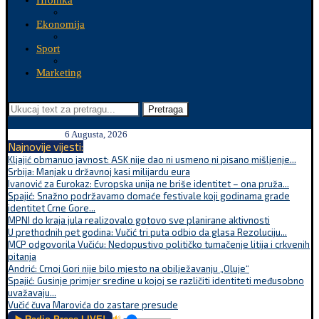
Hronika
Ekonomija
Sport
Marketing
Pretraga
6 Augusta, 2026
Najnovije vijesti:
Kljajić obmanuo javnost: ASK nije dao ni usmeno ni pisano mišljenje...
Srbija: Manjak u državnoj kasi milijardu eura
Ivanović za Eurokaz: Evropska unija ne briše identitet – ona pruža...
Spajić: Snažno podržavamo domaće festivale koji godinama grade
identitet Crne Gore...
MPNI do kraja jula realizovalo gotovo sve planirane aktivnosti
U prethodnih pet godina: Vučić tri puta odbio da glasa Rezoluciju...
MCP odgovorila Vučiću: Nedopustivo političko tumačenje litija i crkvenih
pitanja
Andrić: Crnoj Gori nije bilo mjesto na obilježavanju „Oluje“
Spajić: Gusinje primjer sredine u kojoj se različiti identiteti međusobno
uvažavaju...
Vučić čuva Marovića do zastare presude
🔊