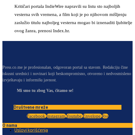
Kritičari portala IndieWire napravili su listu sto najboljih
vesterna svih vremena, a film koji je po njihovom mišljenju
zaslužio titulu najboljeg vesterna mogao bi iznenaditi ljubitelje
ovog žanra, prenosi Index.hr.
Press.co.me je profesionalan, odgovoran portal sa stavom. Redakciju čine
iskusni urednici i novinari koji beskompromisno, otvoreno i nedvosmisleno
izvještavaju i informišu javnost.
Mi smo tu zbog Vas, čitamo se!
Društvene mreže
Facebook
Instagram
Youtube
Envelope
Rss
O nama
Uslovi korišćenja