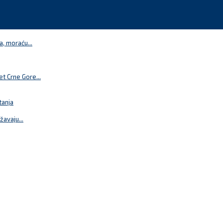
a, moraću...
t Crne Gore...
tanja
žavaju...