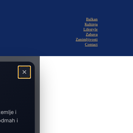
Balkan
Kuhinja
Lifestyle
Zabava
Zanimljivosti
Contact
×
zemlje i
 odmah i