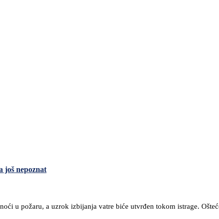
a još nepoznat
oći u požaru, a uzrok izbijanja vatre biće utvrđen tokom istrage. Ošteć