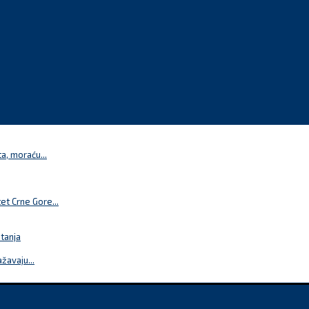
a, moraću...
t Crne Gore...
itanja
žavaju...