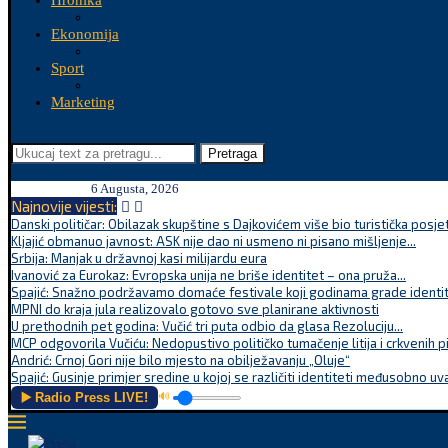
Hronika
Ekonomija
Sport
Marketing
Pretraga
6 Augusta, 2026
Najnovije vijesti:
Danski političar: Obilazak skupštine s Dajkovićem više bio turistička posjet
Kljajić obmanuo javnost: ASK nije dao ni usmeno ni pisano mišljenje...
Srbija: Manjak u državnoj kasi milijardu eura
Ivanović za Eurokaz: Evropska unija ne briše identitet – ona pruža...
Spajić: Snažno podržavamo domaće festivale koji godinama grade identite
MPNI do kraja jula realizovalo gotovo sve planirane aktivnosti
U prethodnih pet godina: Vučić tri puta odbio da glasa Rezoluciju...
MCP odgovorila Vučiću: Nedopustivo političko tumačenje litija i crkvenih p
Andrić: Crnoj Gori nije bilo mjesto na obilježavanju „Oluje“
Spajić: Gusinje primjer sredine u kojoj se različiti identiteti međusobno uva
▶️ Radio Press LIVE!
🔊