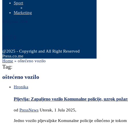
Sport
Marketing
6 Augusta, 2026
@2025 - Copyright and All Right Reserved
Press.co.me
Home
»
oštećeno vozilo
Tag:
oštećeno vozilo
Hronika
Pljevlja: Zapaljeno vozilo Komunalne policije, uzrok požar
od
PressNews
Utorak, 1 Jula 2025,
Jedno vozilo pljevaljske Komunalne policije oštećeno je tokom n