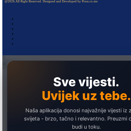
@2026.All Right Reserved. Designed and Developed by Press.co.me
Sve vijesti.
Naslovna
Politika
Uvijek uz tebe.
Društvo
Hronika
Naša aplikacija donosi najvažnije vijesti iz 
Ekonomija
svijeta - brzo, tačno i relevantno. Preuzmi
Sport
budi u toku.