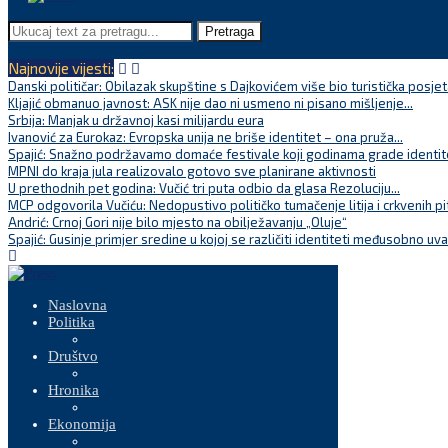
Pretraga
Najnovije vijesti:
Danski političar: Obilazak skupštine s Dajkovićem više bio turistička posjet
Kljajić obmanuo javnost: ASK nije dao ni usmeno ni pisano mišljenje...
Srbija: Manjak u državnoj kasi milijardu eura
Ivanović za Eurokaz: Evropska unija ne briše identitet – ona pruža...
Spajić: Snažno podržavamo domaće festivale koji godinama grade identite
MPNI do kraja jula realizovalo gotovo sve planirane aktivnosti
U prethodnih pet godina: Vučić tri puta odbio da glasa Rezoluciju...
MCP odgovorila Vučiću: Nedopustivo političko tumačenje litija i crkvenih pi
Andrić: Crnoj Gori nije bilo mjesto na obilježavanju „Oluje“
Spajić: Gusinje primjer sredine u kojoj se različiti identiteti međusobno uva
Naslovna
Politika
Društvo
Hronika
Ekonomija