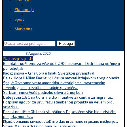
Hronika
Ekonomija
Sport
Marketing
Pretraga
8 Augusta, 2026
Najnovije vijesti:
Besplatni udžbenici za više od 67.700 osnovaca: Distribucija počinje u
ponedjeljak
Kao iz snova – Crna Gora u finalu Svjetskog prvenstva!
Pejak: Hoće li Milan Knežević i Vučića nazvati izdajnikom zbog dolaska...
Spajić: Otvaramo vrata američkim investicijama i savremenim
tehnologijama, rezultati saradnje govoriće...
Serbian Times: Vučić podijelio crkvu u Crnoj Gori
Delegacija EU: Crna Gora nije dio inicijative za centre za migrante,...
Potpisan ugovor za prvu fazu stambenog projekta na Veljem brdu
vrijednu...
Danski političar: Obilazak skupštine s Dajkovićem više bio turistička
posjeta, moraću...
Kljajić obmanuo javnost: ASK nije dao ni usmeno ni pisano mišljenje...
Srbija: Manjak u državnoj kasi milijardu eura