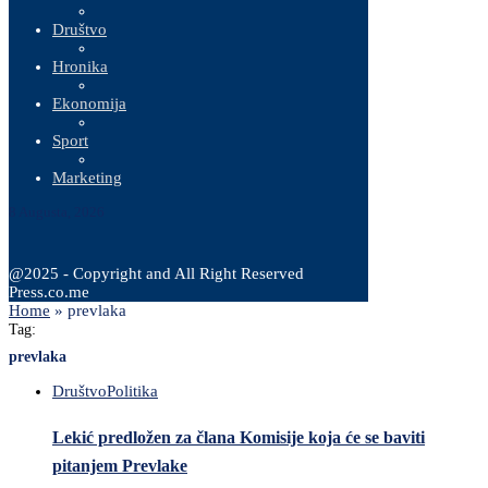
Društvo
Hronika
Ekonomija
Sport
Marketing
8 Augusta, 2026
@2025 - Copyright and All Right Reserved
Press.co.me
Home
»
prevlaka
Tag:
prevlaka
Društvo
Politika
Lekić predložen za člana Komisije koja će se baviti
pitanjem Prevlake