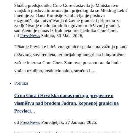
Služba predsjednika Crne Gore dostavila je Ministarstvu
vanjskih poslova informaciju i prijedlog da se Miodrag Lekić
imenuje za člana Komisije za obavljanje poslova
razgraničenja i utvrđivanja državne granice i pripremu za
zaključivanje međunarodnih ugovora o državnoj granici,
saopšteno je danas iz Kabineta predsjednika Crne Gore.
od
PressNews
Subota, 30 Maja 2026,
“Pitanje Prevlake i državne granice spada u najvažnija pitanja
državnog suvereniteta, teritorijalnog integriteta i dugoročne
zaštite interesa Crne Gore. Zato ovaj posao mora da bude
vođen ozbiljno, institucionalno, stručno i …
Politika
Crna Gora i Hrvatska danas počinju pregovore o
vlasništvu nad brodom Jadran, kopnenoj granici na
Prevlaci…
od
PressNews
Ponedjeljak, 27 Januara 2025,