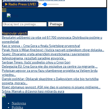
▶️ Radio Press LIVE!
🔊
Pretraga
Najnovije vijesti:
Besplatni udžbenici za više od 67.700 osnovaca: Distribucija počinje u
ponedjeljak
Kao iz snova – Crna Gora u finalu Svjetskog prvenstva!
Pejak: Hoće li Milan Knežević i Vučića nazvati izdajnikom zbog dolaska...
Spajić: Otvaramo vrata američkim investicijama i savremenim
tehnologijama, rezultati saradnje govoriće...
Serbian Times: Vučić podijelio crkvu u Crnoj Gori
Delegacija EU: Crna Gora nije dio inicijative za centre za migrante,...
Potpisan ugovor za prvu fazu stambenog projekta na Veljem brdu
vrijednu...
Danski političar: Obilazak skupštine s Dajkovićem više bio turistička
posjeta, moraću...
Kljajić obmanuo javnost: ASK nije dao ni usmeno ni pisano mišljenje...
Srbija: Manjak u državnoj kasi milijardu eura
Naslovna
Politika