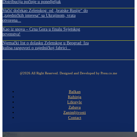
Distribucija počinje u ponedjeljak
Vučić dočekao Zelenskog: od „bratske Rusije“ do
„zajedničkih interesa“ sa Ukrajinom, vrata
otvorena...
Kao iz snova – Crna Gora u finalu Svjetskog
prvenstva!
Njemački list o dolasku Zelenskog u Beograd: Iza
kulisa razgovori o zajedničkoj fabrici...
@2026.All Right Reserved. Designed and Developed by Press.co.me
Balkan
Kuhinja
Lifestyle
Zabava
Zanimljivosti
Contact