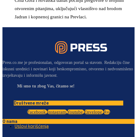
Crna Gora i Hrvatska danas počinju pregovore o brojnim
otvorenim pitanjima, uključujući vlasništvo nad brodom
Jadran i kopnenoj granici na Prevlaci.
Press.co.me je profesionalan, odgovoran portal sa stavom. Redakciju čine
iskusni urednici i novinari koji beskompromisno, otvoreno i nedvosmisleno
izvještavaju i informišu javnost.
Mi smo tu zbog Vas, čitamo se!
Društvene mreže
Facebook
Instagram
Youtube
Envelope
Rss
O nama
Uslovi korišćenja