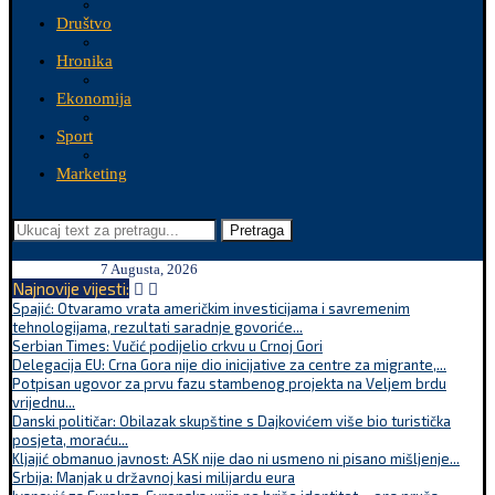
Društvo
Hronika
Ekonomija
Sport
Marketing
Pretraga
7 Augusta, 2026
Najnovije vijesti:
Spajić: Otvaramo vrata američkim investicijama i savremenim
tehnologijama, rezultati saradnje govoriće...
Serbian Times: Vučić podijelio crkvu u Crnoj Gori
Delegacija EU: Crna Gora nije dio inicijative za centre za migrante,...
Potpisan ugovor za prvu fazu stambenog projekta na Veljem brdu
vrijednu...
Danski političar: Obilazak skupštine s Dajkovićem više bio turistička
posjeta, moraću...
Kljajić obmanuo javnost: ASK nije dao ni usmeno ni pisano mišljenje...
Srbija: Manjak u državnoj kasi milijardu eura