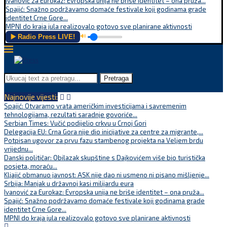
Ivanović za Eurokaz: Evropska unija ne briše identitet – ona pruža...
Spajić: Snažno podržavamo domaće festivale koji godinama grade
identitet Crne Gore...
MPNI do kraja jula realizovalo gotovo sve planirane aktivnosti
▶️ Radio Press LIVE!
🔊
Pretraga
Najnovije vijesti:
Spajić: Otvaramo vrata američkim investicijama i savremenim
tehnologijama, rezultati saradnje govoriće...
Serbian Times: Vučić podijelio crkvu u Crnoj Gori
Delegacija EU: Crna Gora nije dio inicijative za centre za migrante,...
Potpisan ugovor za prvu fazu stambenog projekta na Veljem brdu
vrijednu...
Danski političar: Obilazak skupštine s Dajkovićem više bio turistička
posjeta, moraću...
Kljajić obmanuo javnost: ASK nije dao ni usmeno ni pisano mišljenje...
Srbija: Manjak u državnoj kasi milijardu eura
Ivanović za Eurokaz: Evropska unija ne briše identitet – ona pruža...
Spajić: Snažno podržavamo domaće festivale koji godinama grade
identitet Crne Gore...
MPNI do kraja jula realizovalo gotovo sve planirane aktivnosti