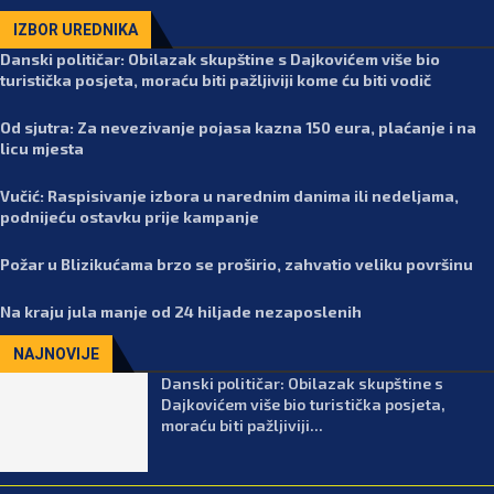
IZBOR UREDNIKA
Danski političar: Obilazak skupštine s Dajkovićem više bio
turistička posjeta, moraću biti pažljiviji kome ću biti vodič
Od sjutra: Za nevezivanje pojasa kazna 150 eura, plaćanje i na
licu mjesta
Vučić: Raspisivanje izbora u narednim danima ili nedeljama,
podnijeću ostavku prije kampanje
Požar u Blizikućama brzo se proširio, zahvatio veliku površinu
Na kraju jula manje od 24 hiljade nezaposlenih
NAJNOVIJE
Danski političar: Obilazak skupštine s
Dajkovićem više bio turistička posjeta,
moraću biti pažljiviji...