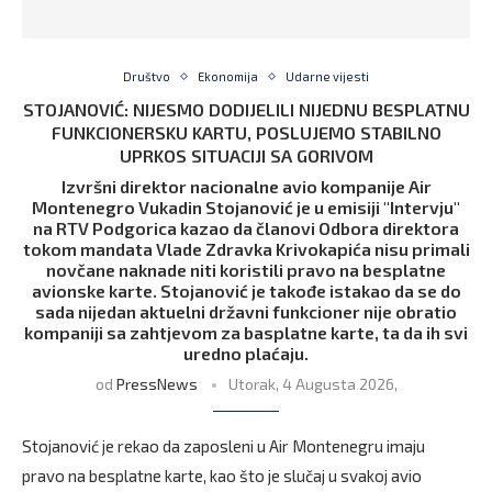
Društvo
Ekonomija
Udarne vijesti
STOJANOVIĆ: NIJESMO DODIJELILI NIJEDNU BESPLATNU
FUNKCIONERSKU KARTU, POSLUJEMO STABILNO
UPRKOS SITUACIJI SA GORIVOM
Izvršni direktor nacionalne avio kompanije Air
Montenegro Vukadin Stojanović je u emisiji "Intervju"
na RTV Podgorica kazao da članovi Odbora direktora
tokom mandata Vlade Zdravka Krivokapića nisu primali
novčane naknade niti koristili pravo na besplatne
avionske karte. Stojanović je takođe istakao da se do
sada nijedan aktuelni državni funkcioner nije obratio
kompaniji sa zahtjevom za basplatne karte, ta da ih svi
uredno plaćaju.
od
PressNews
Utorak, 4 Augusta 2026,
Stojanović je rekao da zaposleni u Air Montenegru imaju
pravo na besplatne karte, kao što je slučaj u svakoj avio