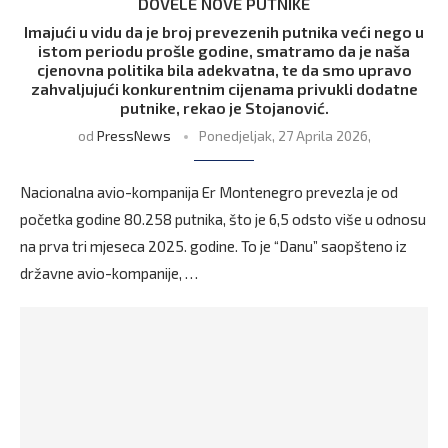
DOVELE NOVE PUTNIKE
Imajući u vidu da je broj prevezenih putnika veći nego u
istom periodu prošle godine, smatramo da je naša
cjenovna politika bila adekvatna, te da smo upravo
zahvaljujući konkurentnim cijenama privukli dodatne
putnike, rekao je Stojanović.
od
PressNews
Ponedjeljak, 27 Aprila 2026,
Nacionalna avio-kompanija Er Montenegro prevezla je od
početka godine 80.258 putnika, što je 6,5 odsto više u odnosu
na prva tri mjeseca 2025. godine. To je “Danu” saopšteno iz
državne avio-kompanije, …