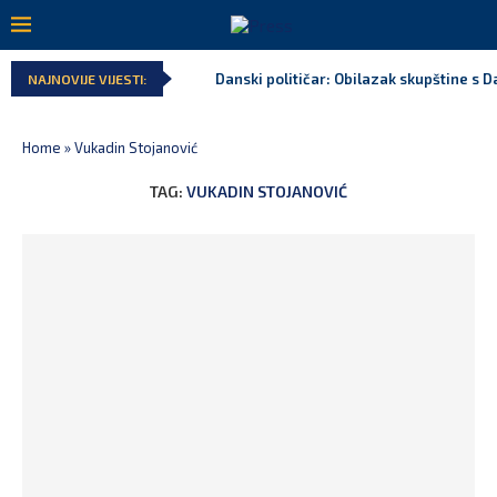
Danski političar: Obilazak skupštine s Da
NAJNOVIJE VIJESTI:
Home
»
Vukadin Stojanović
TAG:
VUKADIN STOJANOVIĆ