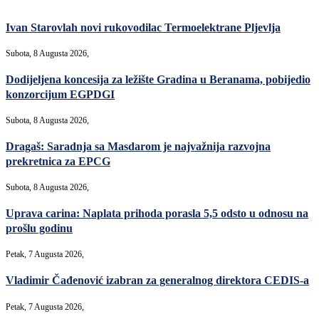
Ivan Starovlah novi rukovodilac Termoelektrane Pljevlja
Subota, 8 Augusta 2026,
Dodijeljena koncesija za ležište Gradina u Beranama, pobijedio
konzorcijum EGPDGI
Subota, 8 Augusta 2026,
Dragaš: Saradnja sa Masdarom je najvažnija razvojna
prekretnica za EPCG
Subota, 8 Augusta 2026,
Uprava carina: Naplata prihoda porasla 5,5 odsto u odnosu na
prošlu godinu
Petak, 7 Augusta 2026,
Vladimir Čađenović izabran za generalnog direktora CEDIS-a
Petak, 7 Augusta 2026,