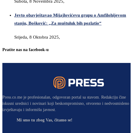
Subota, 8 Novembra 2025,
Jevto obavještavao Mijajlovićevu grupu o Amfilohijevom
stanju, Bošković: „Za muštuluk bih pozlatio“
Srijeda, 8 Oktobra 2025,
Pratite nas na facebook-u
Press.co.me je profesionalan, odgovoran portal sa stavom. Redakciju čine
iskusni urednici i novinari koji beskompromisno, otvoreno i nedvosmisleno
izvještavaju i informišu javnost.
Mi smo tu zbog Vas, čitamo se!