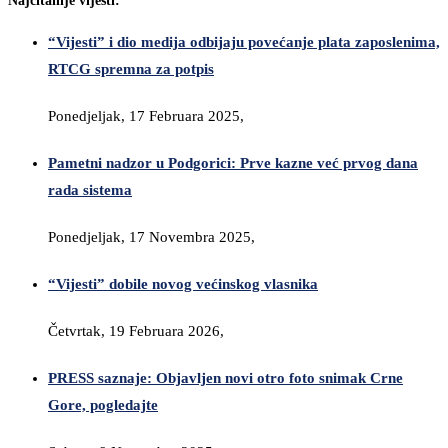
Najčitanije vijesti:
“Vijesti” i dio medija odbijaju povećanje plata zaposlenima,
RTCG spremna za potpis
Ponedjeljak, 17 Februara 2025,
Pametni nadzor u Podgorici: Prve kazne već prvog dana
rada sistema
Ponedjeljak, 17 Novembra 2025,
“Vijesti” dobile novog većinskog vlasnika
Četvrtak, 19 Februara 2026,
PRESS saznaje: Objavljen novi otro foto snimak Crne
Gore, pogledajte