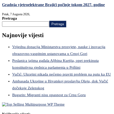
Gradnja vjetroelektrane Brajići počinje tokom 2027. godine
Petak, 7 Augusta 2026,
Pretraga
Pretraga
Najnovije vijesti
Vrijedna donacija Ministarstva prosvjete, nauke i inovacija
obrazovno-vaspitnim ustanovama u Crnoj Gori
Poslanica jajima gađala Aljbina Kurtija, opet prekinuta
konstitutivna sjednica parlamenta u Prištini
Vučić: Ukrajini nikada nećemo praviti problem na putu ka EU
Ambasada Ukrajine u Hrvatskoj proslavlja Oluju, dok Vučić
dočekuje Zelenskog
Bugarin: Migranti nisu opasnost za Crnu Goru