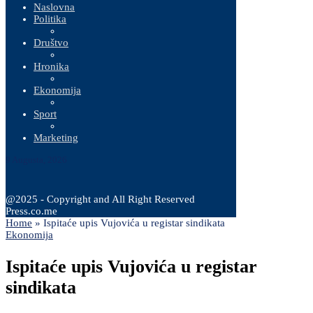
Naslovna
Politika
Društvo
Hronika
Ekonomija
Sport
Marketing
9 Augusta, 2026
@2025 - Copyright and All Right Reserved
Press.co.me
Home
»
Ispitaće upis Vujovića u registar sindikata
Ekonomija
Ispitaće upis Vujovića u registar
sindikata