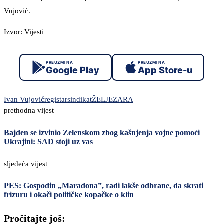
Vujović.
Izvor: Vijesti
PREUZMI NA
PREUZMI NA
Google Play
App Store-u
Ivan Vujović
registar
sindikat
ŽELJEZARA
prethodna vijest
Bajden se izvinio Zelenskom zbog kašnjenja vojne pomoći
Ukrajini: SAD stoji uz vas
sljedeća vijest
PES: Gospodin „Maradona”, radi lakše odbrane, da skrati
frizuru i okači političke kopačke o klin
Pročitajte još: