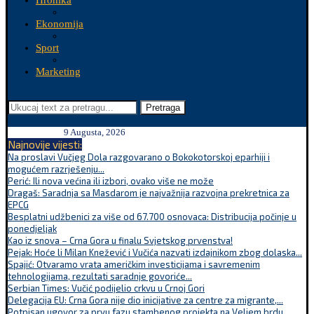
Hronika
Ekonomija
Sport
Marketing
Pretraga
9 Augusta, 2026
Najnovije vijesti:
Na proslavi Vučjeg Dola razgovarano o Bokokotorskoj eparhiji i
mogućem razrješenju...
Perić: Ili nova većina ili izbori, ovako više ne može
Dragaš: Saradnja sa Masdarom je najvažnija razvojna prekretnica za
EPCG
Besplatni udžbenici za više od 67.700 osnovaca: Distribucija počinje u
ponedjeljak
Kao iz snova – Crna Gora u finalu Svjetskog prvenstva!
Pejak: Hoće li Milan Knežević i Vučića nazvati izdajnikom zbog dolaska...
Spajić: Otvaramo vrata američkim investicijama i savremenim
tehnologijama, rezultati saradnje govoriće...
Serbian Times: Vučić podijelio crkvu u Crnoj Gori
Delegacija EU: Crna Gora nije dio inicijative za centre za migrante,...
Potpisan ugovor za prvu fazu stambenog projekta na Veljem brdu