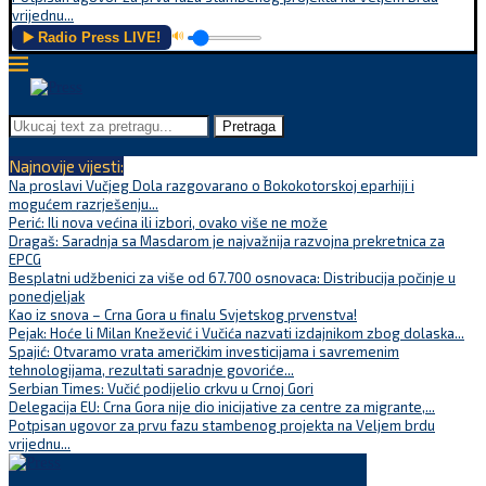
vrijednu...
▶️ Radio Press LIVE!
🔊
Pretraga
Najnovije vijesti:
Na proslavi Vučjeg Dola razgovarano o Bokokotorskoj eparhiji i
mogućem razrješenju...
Perić: Ili nova većina ili izbori, ovako više ne može
Dragaš: Saradnja sa Masdarom je najvažnija razvojna prekretnica za
EPCG
Besplatni udžbenici za više od 67.700 osnovaca: Distribucija počinje u
ponedjeljak
Kao iz snova – Crna Gora u finalu Svjetskog prvenstva!
Pejak: Hoće li Milan Knežević i Vučića nazvati izdajnikom zbog dolaska...
Spajić: Otvaramo vrata američkim investicijama i savremenim
tehnologijama, rezultati saradnje govoriće...
Serbian Times: Vučić podijelio crkvu u Crnoj Gori
Delegacija EU: Crna Gora nije dio inicijative za centre za migrante,...
Potpisan ugovor za prvu fazu stambenog projekta na Veljem brdu
vrijednu...