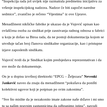
“Inspekcija rada još uvijek nije razmatrala predmetnu inicijativu za
vršenje inspekcijskog nadzora. Nadzor će biti započet naredne
sedmice”, zvanično je rečeno “Vijestima” iz ove Uprave.
Menadžment nikšićke fabrike je ukazao da je Vujović upisan kao
ovlašćena osoba za sindikat prije zasnivanja radnog odnosa u fabrici
u koju je došao sa Biroa rada, da ne postoji dokumentacija kojom se
utvrđuje tačan broj članova sindikalne organizacije, kao i pristupne
izjave zaposlenih sindikatu.
Vujović tvrdi da je Sindikat kojim predsjedava reprezentativan i da
sve može da dokumentuje.
On je u dopisu izvršnoj direktorki “EPCG – Željezara”
Nevenki
Janković
naveo da znaju da menadžment “pokušava da poništi
kolektivni ugovor koji je potpisan po svim zakonima”.
“Sve što mislite da je nezakonito imate zakone naše države i mi smo
tu sa našim pravnim zastupnicima da odbranimo istinu”, navodi