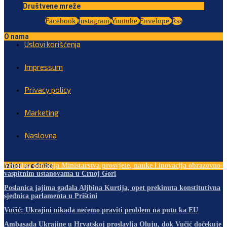
Društvene mreže
Facebook
Instagram
Youtube
Envelope
Rss
O nama
Uslovi korišćenja
Impressum
Privacy policy
Marketing
Naslovna
Izbor urednika
Vrijedna donacija Ministarstva prosvjete, nauke i inovacija obrazovno-
vaspitnim ustanovama u Crnoj Gori
Poslanica jajima gađala Aljbina Kurtija, opet prekinuta konstitutivna
sjednica parlamenta u Prištini
Vučić: Ukrajini nikada nećemo praviti problem na putu ka EU
Ambasada Ukrajine u Hrvatskoj proslavlja Oluju, dok Vučić dočekuje