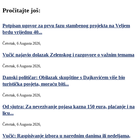
Pročitajte još:
Potpisan ugovor za prvu fazu stambenog projekta na Veljem
brdu vrijednu 40...
Četvrtak, 6 Augusta 2026,
Vučić najavio dolazak Zelenskog i razgovore o važnim temama
Četvrtak, 6 Augusta 2026,
Danski političar: Obilazak skupštine s Dajkovićem više bio
turistička posjeta, moraću biti...
Četvrtak, 6 Augusta 2026,
Od sjutra: Za nevezivanje pojasa kazna 150 eura, plaćanje i na
licu...
Četvrtak, 6 Augusta 2026,
Vučić: Raspisivanje izbora u narednim danima ili nedeljama,