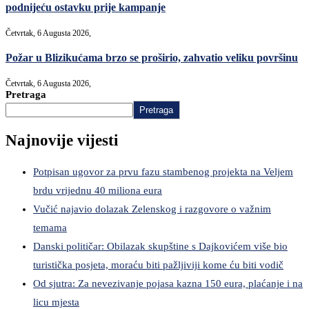
podnijeću ostavku prije kampanje
Četvrtak, 6 Augusta 2026,
Požar u Blizikućama brzo se proširio, zahvatio veliku površinu
Četvrtak, 6 Augusta 2026,
Pretraga
Pretraga
Najnovije vijesti
Potpisan ugovor za prvu fazu stambenog projekta na Veljem
brdu vrijednu 40 miliona eura
Vučić najavio dolazak Zelenskog i razgovore o važnim
temama
Danski političar: Obilazak skupštine s Dajkovićem više bio
turistička posjeta, moraću biti pažljiviji kome ću biti vodič
Od sjutra: Za nevezivanje pojasa kazna 150 eura, plaćanje i na
licu mjesta