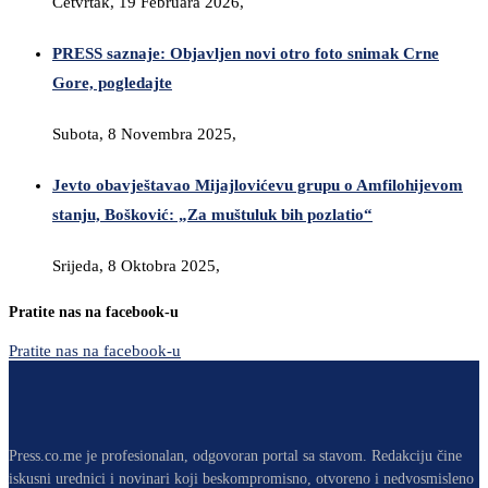
Četvrtak, 19 Februara 2026,
PRESS saznaje: Objavljen novi otro foto snimak Crne
Gore, pogledajte
Subota, 8 Novembra 2025,
Jevto obavještavao Mijajlovićevu grupu o Amfilohijevom
stanju, Bošković: „Za muštuluk bih pozlatio“
Srijeda, 8 Oktobra 2025,
Pratite nas na facebook-u
Pratite nas na facebook-u
Press.co.me je profesionalan, odgovoran portal sa stavom. Redakciju čine
iskusni urednici i novinari koji beskompromisno, otvoreno i nedvosmisleno