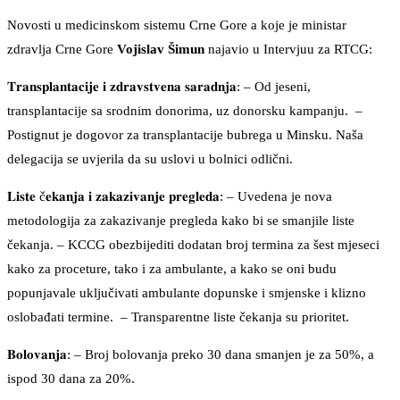
Novosti u medicinskom sistemu Crne Gore a koje je ministar
zdravlja Crne Gore
Vojislav Šimun
najavio u Intervjuu za RTCG:
𝐓𝐫𝐚𝐧𝐬𝐩𝐥𝐚𝐧𝐭𝐚𝐜𝐢𝐣𝐞 𝐢 𝐳𝐝𝐫𝐚𝐯𝐬𝐭𝐯𝐞𝐧𝐚 𝐬𝐚𝐫𝐚𝐝𝐧𝐣𝐚:⁣⁣ – Od jeseni,
transplantacije sa srodnim donorima, uz donorsku kampanju. ⁣⁣ –
Postignut je dogovor za transplantacije bubrega u Minsku. Naša
delegacija se uvjerila da su uslovi u bolnici odlični.⁣⁣ ⁣⁣
𝐋𝐢𝐬𝐭𝐞 č𝐞𝐤𝐚𝐧𝐣𝐚 𝐢 𝐳𝐚𝐤𝐚𝐳𝐢𝐯𝐚𝐧𝐣𝐞 𝐩𝐫𝐞𝐠𝐥𝐞𝐝𝐚:⁣⁣ – Uvedena je nova
metodologija za zakazivanje pregleda kako bi se smanjile liste
čekanja.⁣⁣ – KCCG obezbijediti dodatan broj termina za šest mjeseci
kako za proceture, tako i za ambulante, a kako se oni budu
popunjavale uključivati ambulante dopunske i smjenske i klizno
oslobađati termine. ⁣⁣ – Transparentne liste čekanja su prioritet.⁣⁣ ⁣⁣
𝐁𝐨𝐥𝐨𝐯𝐚𝐧𝐣𝐚:⁣⁣ – Broj bolovanja preko 30 dana smanjen je za 50%, a
ispod 30 dana za 20%.⁣⁣ ⁣⁣