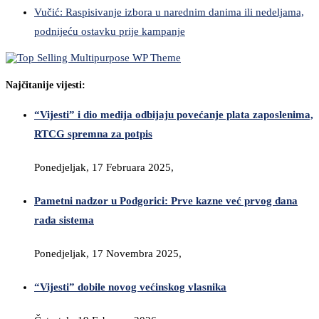
Vučić: Raspisivanje izbora u narednim danima ili nedeljama,
podnijeću ostavku prije kampanje
Najčitanije vijesti:
“Vijesti” i dio medija odbijaju povećanje plata zaposlenima,
RTCG spremna za potpis
Ponedjeljak, 17 Februara 2025,
Pametni nadzor u Podgorici: Prve kazne već prvog dana
rada sistema
Ponedjeljak, 17 Novembra 2025,
“Vijesti” dobile novog većinskog vlasnika