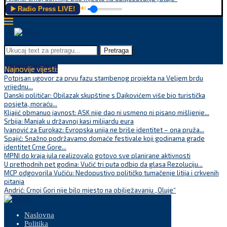
▶️ Radio Press LIVE!
🔊
Pretraga
Najnovije vijesti:
Potpisan ugovor za prvu fazu stambenog projekta na Veljem brdu
vrijednu...
Danski političar: Obilazak skupštine s Dajkovićem više bio turistička
posjeta, moraću...
Kljajić obmanuo javnost: ASK nije dao ni usmeno ni pisano mišljenje...
Srbija: Manjak u državnoj kasi milijardu eura
Ivanović za Eurokaz: Evropska unija ne briše identitet – ona pruža...
Spajić: Snažno podržavamo domaće festivale koji godinama grade
identitet Crne Gore...
MPNI do kraja jula realizovalo gotovo sve planirane aktivnosti
U prethodnih pet godina: Vučić tri puta odbio da glasa Rezoluciju...
MCP odgovorila Vučiću: Nedopustivo političko tumačenje litija i crkvenih
pitanja
Andrić: Crnoj Gori nije bilo mjesto na obilježavanju „Oluje“
Naslovna
Politika