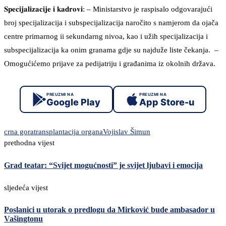
𝐒𝐩𝐞𝐜𝐢𝐣𝐚𝐥𝐢𝐳𝐚𝐜𝐢𝐣𝐞 𝐢 𝐤𝐚𝐝𝐫𝐨𝐯𝐢:⁣⁣ – Ministarstvo je raspisalo odgovarajući
broj specijalizacija i subspecijalizacija naročito s namjerom da ojača
centre primarnog ii sekundarng nivoa, kao i užih specijalizacija i
subspecijalizacija ka onim granama gdje su najduže liste čekanja. ⁣⁣ –
Omogućićemo prijave za pedijatriju i građanima iz okolnih država.
PREUZMI NA
PREUZMI NA
Google Play
App Store-u
crna gora
transplantacija organa
Vojislav Šimun
prethodna vijest
Grad teatar: “Svijet mogućnosti” je svijet ljubavi i emocija
sljedeća vijest
Poslanici u utorak o predlogu da Mirković bude ambasador u
Vašingtonu