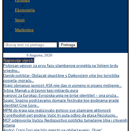
Hronika
Ekonomija
Sport
Marketing
Pretraga
6 Augusta, 2026
Najnovije vijesti:
Potpisan ugovor za prvu fazu stambenog projekta na Veljem brdu
vrijednu...
Danski političar: Obilazak skupštine s Dajkovićem više bio turistička
posjeta, moraću...
Kljajić obmanuo javnost: ASK nije dao ni usmeno ni pisano mišljenje...
Srbija: Manjak u državnoj kasi milijardu eura
Ivanović za Eurokaz: Evropska unija ne briše identitet – ona pruža...
Spajić: Snažno podržavamo domaće festivale koji godinama grade
identitet Crne Gore...
MPNI do kraja jula realizovalo gotovo sve planirane aktivnosti
U prethodnih pet godina: Vučić tri puta odbio da glasa Rezoluciju...
MCP odgovorila Vučiću: Nedopustivo političko tumačenje litija i crkvenih
pitanja
Andrić: Crnoj Gori nije bilo mjesto na obilježavanju „Oluje“