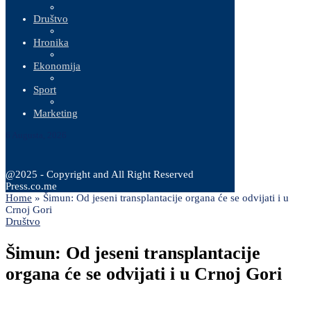
Društvo
Hronika
Ekonomija
Sport
Marketing
6 Augusta, 2026
@2025 - Copyright and All Right Reserved
Press.co.me
Home
»
Šimun: Od jeseni transplantacije organa će se odvijati i u
Crnoj Gori
Društvo
Šimun: Od jeseni transplantacije
organa će se odvijati i u Crnoj Gori