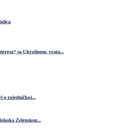
slica
teresa“ sa Ukrajinom, vrata...
 o zajedničkoj...
dolaska Zelenskog...