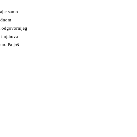
lajte samo
lednom
 „odgovornijeg
 i njihova
tom. Pa još