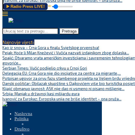
Ivanović za Eurokaz: Evropska unija ne briše identitet – ona pruža...
▶️ Radio Press LIVE!
🔊
Pretraga
Najnovije vijesti:
Kao iz snova – Crna Gora u finalu Svjetskog prvenstva!
Pejak: Hoće li Milan Knežević i Vučića nazvati izdajnikom zbog dolaska...
Spajić: Otvaramo vrata američkim investicijama i savremenim tehnologijam
govoriće...
Serbian Times: Vučić podijelio crkvu u Crnoj Gori
Delegacija EU: Crna Gora nije dio inicijative za centre za migrante,...
Potpisan ugovor za prvu fazu stambenog projekta na Veljem brdu vrijednu
Danski političar: Obilazak skupštine s Dajkovićem više bio turistička posjet
Kljajić obmanuo javnost: ASK nije dao ni usmeno ni pisano mišljenje...
Srbija: Manjak u državnoj kasi milijardu eura
Ivanović za Eurokaz: Evropska unija ne briše identitet – ona pruža...
Naslovna
Politika
Društvo