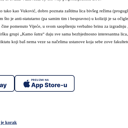
sto tako kao Vuković, dobro poznata zaštitna lica bivšeg režima (progug
m što je anti-statutarno (pa samim tim i bespravno) u koliziji je sa očig
ji čine pomenuto Vijeće, u svom saopštenju verbalno brinu za izgradnju
dršku grupi „Kamo śutra“ daju sve sama bezbjednosno interesantna lica,
u? Diktatu koji baš nema veze sa načelima ustanove koja sebe zove fakulte
PREUZMI NA
lay
App Store-u
 je korak