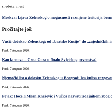
sljedeća vijest
Moskva: Izjava Zelenskog o mogućnosti razmjene teritorija besmi
Pročitajte još:
Vučić dočekao Zelenskog: od „bratske Rusije“ do „zajedničkih in
Petak, 7 Augusta 2026,
Kao iz snova – Crna Gora u finalu Svjetskog prvenstva!
Petak, 7 Augusta 2026,
Njemački list o dolasku Zelenskog u Beograd: Iza kulisa razgovori
Petak, 7 Augusta 2026,
Pejak: Hoće li Milan Knežević i Vučića nazvati izdajnikom zbog 
Petak, 7 Augusta 2026,