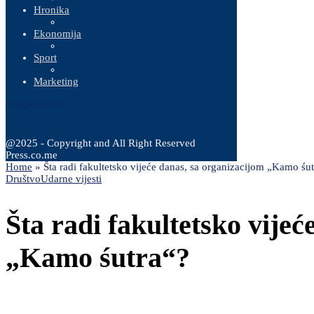
Hronika
Ekonomija
Sport
Marketing
8 Augusta, 2026
@2025 - Copyright and All Right Reserved
Press.co.me
Home
»
Šta radi fakultetsko vijeće danas, sa organizacijom „Kamo śu
Društvo
Udarne vijesti
Šta radi fakultetsko vije
„Kamo śutra“?