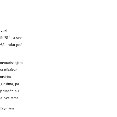
kvazi-
ih BI lica sve
ješću ruku pod
omentarisanjem
ema nikakvo
entskim
oglasima, pa
jedinačnih i
na ove teme.
Fakulteta