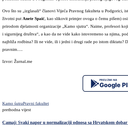
Ovo što su „izglasali“ članovi Vijeća Pravnog fakulteta u Podgorici, i
životni put
Anete Spaić
, kao slikovit primjer ovoga o čemu pišem) osi
prirodom djelatnosti organizacije „Kamo sjutra“. Naime, profesori ko
i sigurnijeg društva“, a kao da ne vide kako istovremeno sa njima, po
najbliža rodbina? Ili ne vide, ili i jedni i drugi rade po istom diktat
pravnim….
Izvor: Žurnal.me
PREUZMI NA
Google P
Kamo śutra
Pravni fakultet
prethodna vijest
Camaj: Svaki napor u normalizaciji odnosa sa Hrvatskom dobar