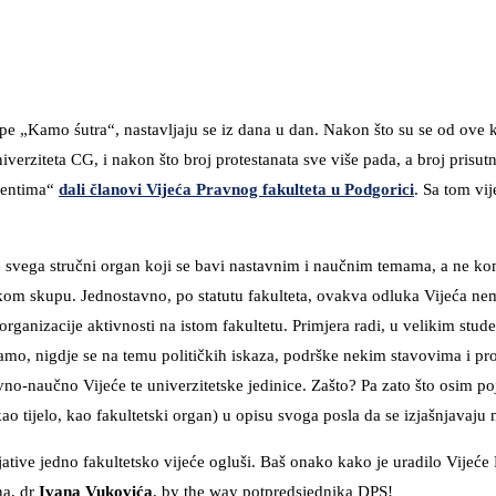
upe „Kamo śutra“, nastavljaju se iz dana u dan. Nakon što su se od ove 
verziteta CG, i nakon što broj protestanata sve više pada, a broj prisutn
udentima“
dali članovi Vijeća Pravnog fakulteta u Podgorici
. Sa tom vi
je svega stručni organ koji se bavi nastavnim i naučnim temama, a ne k
kom skupu. Jednostavno, po statutu fakulteta, ovakva odluka Vijeća n
rganizacije aktivnosti na istom fakultetu. Primjera radi, u velikim stud
a tamo, nigdje se na temu političkih iskaza, podrške nekim stavovima i pr
no-naučno Vijeće te univerzitetske jedinice. Zašto? Pa zato što osim po
o tijelo, kao fakultetski organ) u opisu svoga posla da se izjašnjavaju 
jative jedno fakultetsko vijeće ogluši. Baš onako kako je uradilo Vijeće 
na, dr
Ivana Vukovića
, by the way potpredsjednika DPS!