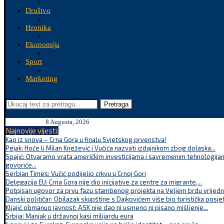
Društvo
Hronika
Ekonomija
Sport
Marketing
Pretraga
8 Augusta, 2026
Najnovije vijesti:
Kao iz snova – Crna Gora u finalu Svjetskog prvenstva!
Pejak: Hoće li Milan Knežević i Vučića nazvati izdajnikom zbog dolaska...
Spajić: Otvaramo vrata američkim investicijama i savremenim tehnologijam
govoriće...
Serbian Times: Vučić podijelio crkvu u Crnoj Gori
Delegacija EU: Crna Gora nije dio inicijative za centre za migrante,...
Potpisan ugovor za prvu fazu stambenog projekta na Veljem brdu vrijednu
Danski političar: Obilazak skupštine s Dajkovićem više bio turistička posjet
Kljajić obmanuo javnost: ASK nije dao ni usmeno ni pisano mišljenje...
Srbija: Manjak u državnoj kasi milijardu eura