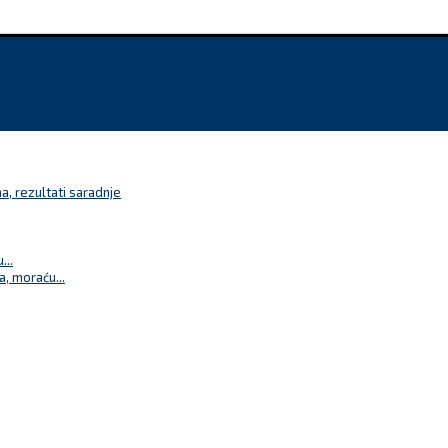
a, rezultati saradnje
...
a, moraću...