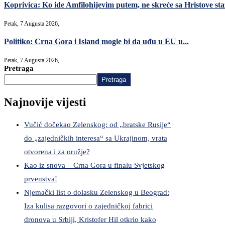
Koprivica: Ko ide Amfilohijevim putem, ne skreće sa Hristove sta
Petak, 7 Augusta 2026,
Politiko: Crna Gora i Island mogle bi da uđu u EU u...
Petak, 7 Augusta 2026,
Pretraga
Pretraga
Najnovije vijesti
Vučić dočekao Zelenskog: od „bratske Rusije“
do „zajedničkih interesa“ sa Ukrajinom, vrata
otvorena i za oružje?
Kao iz snova – Crna Gora u finalu Svjetskog
prvenstva!
Njemački list o dolasku Zelenskog u Beograd:
Iza kulisa razgovori o zajedničkoj fabrici
dronova u Srbiji, Kristofer Hil otkrio kako