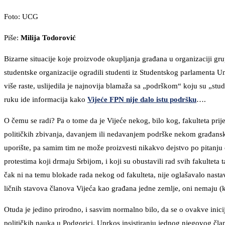
Foto: UCG
Piše:
Milija Todorović
Bizarne situacije koje proizvode okupljanja građana u organizaciji gr
studentske organizacije ogradili studenti iz Studentskog parlamenta Uni
više raste, uslijedila je najnovija blamaža sa „podrškom“ koju su „st
ruku ide informacija kako
Vijeće FPN nije dalo istu podršku
….
O čemu se radi? Pa o tome da je Vijeće nekog, bilo kog, fakulteta pri
političkih zbivanja, davanjem ili nedavanjem podrške nekom građans
uporište, pa samim tim ne može proizvesti nikakvo dejstvo po pitanju o
protestima koji drmaju Srbijom, i koji su obustavili rad svih fakultet
čak ni na temu blokade rada nekog od fakulteta, nije oglašavalo nastav
ličnih stavova članova Vijeća kao građana jedne zemlje, oni nemaju (ka
Otuda je jedino prirodno, i sasvim normalno bilo, da se o ovakve inici
političkih nauka u Podgorici. Uprkos insistiranju jednog njegovog čla