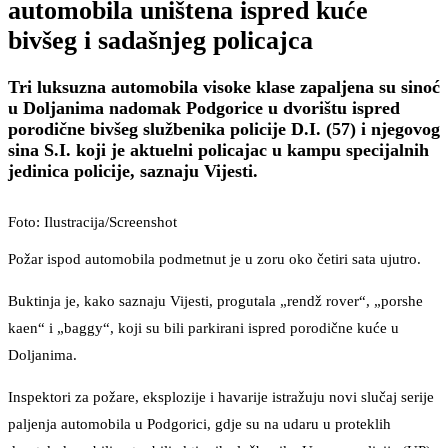
automobila uništena ispred kuće
bivšeg i sadašnjeg policajca
Tri luksuzna automobila visoke klase zapaljena su sinoć
u Doljanima nadomak Podgorice u dvorištu ispred
porodične bivšeg službenika policije D.I. (57) i njegovog
sina S.I. koji je aktuelni policajac u kampu specijalnih
jedinica policije, saznaju Vijesti.
Foto: Ilustracija/Screenshot
Požar ispod automobila podmetnut je u zoru oko četiri sata ujutro.
Buktinja je, kako saznaju Vijesti, progutala „rendž rover“, „porshe
kaen“ i „baggy“, koji su bili parkirani ispred porodične kuće u
Doljanima.
Inspektori za požare, eksplozije i havarije istražuju novi slučaj serije
paljenja automobila u Podgorici, gdje su na udaru u proteklih