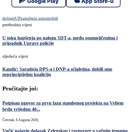
Google Play
App Store-u
doljani
UP
zapaljeni automobili
prethodna vijest
U toku hapšenja po nalogu SDT-a, među osumnjičenima i
pripadnik Uprave policije
sljedeća vijest
Kandić: Saradnja DPS-a i DNP-a očigledna, dobili smo
neprincipijelnu koaliciju
Pročitajte još:
Potpisan ugovor za prvu fazu stambenog projekta na Veljem
brdu vrijednu 40...
Četvrtak, 6 Augusta 2026,
Vučić najavio dolazak Zelenskog i razgovore o važnim temama