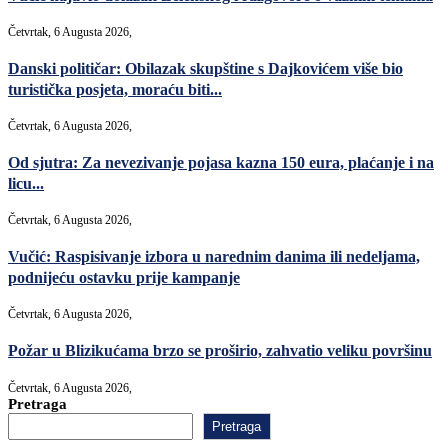
Četvrtak, 6 Augusta 2026,
Danski političar: Obilazak skupštine s Dajkovićem više bio
turistička posjeta, moraću biti...
Četvrtak, 6 Augusta 2026,
Od sjutra: Za nevezivanje pojasa kazna 150 eura, plaćanje i na
licu...
Četvrtak, 6 Augusta 2026,
Vučić: Raspisivanje izbora u narednim danima ili nedeljama,
podnijeću ostavku prije kampanje
Četvrtak, 6 Augusta 2026,
Požar u Blizikućama brzo se proširio, zahvatio veliku površinu
Četvrtak, 6 Augusta 2026,
Pretraga
Pretraga