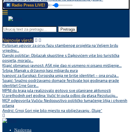
Radio Press LIVE!
Pretraga
Najnovije vijesti:
Potpisan ugovor za prvu fazu stambenog projekta na Veljem brdu
vrijednu...
Danski političar: Obilazak skupštine s Dajkovićem više bio turistička
posjeta, moraću...
Kljajić obmanuo javnost: ASK nije dao ni usmeno ni pisano mišljenje...
Srbija: Manjak u državnoj kasi milijardu eura
Ivanović za Eurokaz: Evropska unija ne briše identitet – ona pruža...
Spajić: Snažno podržavamo domaće festivale koji godinama grade
identitet Crne Gore...
MPNI do kraja jula realizovalo gotovo sve planirane aktivnosti
U prethodnih pet godina: Vučić tri puta odbio da glasa Rezoluciju...
MCP odgovorila Vučiću: Nedopustivo političko tumačenje litija i crkvenih
pitanja
Andrić: Crnoj Gori nije bilo mjesto na obilježavanju „Oluje“
Naslovna