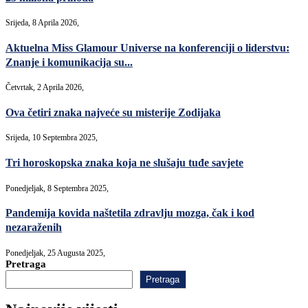
Srijeda, 8 Aprila 2026,
Aktuelna Miss Glamour Universe na konferenciji o liderstvu:
Znanje i komunikacija su...
Četvrtak, 2 Aprila 2026,
Ova četiri znaka najveće su misterije Zodijaka
Srijeda, 10 Septembra 2025,
Tri horoskopska znaka koja ne slušaju tuđe savjete
Ponedjeljak, 8 Septembra 2025,
Pandemija kovida naštetila zdravlju mozga, čak i kod
nezaraženih
Ponedjeljak, 25 Augusta 2025,
Pretraga
Pretraga