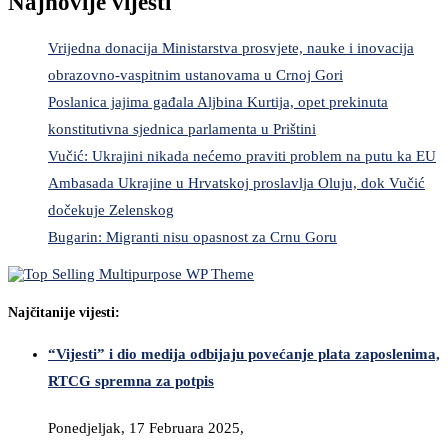
Najnovije vijesti
Vrijedna donacija Ministarstva prosvjete, nauke i inovacija
obrazovno-vaspitnim ustanovama u Crnoj Gori
Poslanica jajima gađala Aljbina Kurtija, opet prekinuta
konstitutivna sjednica parlamenta u Prištini
Vučić: Ukrajini nikada nećemo praviti problem na putu ka EU
Ambasada Ukrajine u Hrvatskoj proslavlja Oluju, dok Vučić
dočekuje Zelenskog
Bugarin: Migranti nisu opasnost za Crnu Goru
Najčitanije vijesti:
“Vijesti” i dio medija odbijaju povećanje plata zaposlenima,
RTCG spremna za potpis
Ponedjeljak, 17 Februara 2025,