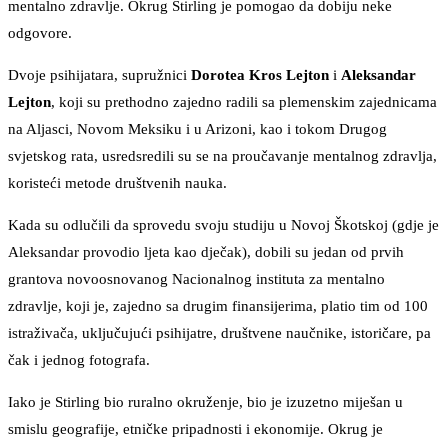
mentalno zdravlje. Okrug Stirling je pomogao da dobiju neke
odgovore.
Dvoje psihijatara, supružnici
Dorotea Kros Lejton
i
Aleksandar
Lejton
, koji su prethodno zajedno radili sa plemenskim zajednicama
na Aljasci, Novom Meksiku i u Arizoni, kao i tokom Drugog
svjetskog rata, usredsredili su se na proučavanje mentalnog zdravlja,
koristeći metode društvenih nauka.
Kada su odlučili da sprovedu svoju studiju u Novoj Škotskoj (gdje je
Aleksandar provodio ljeta kao dječak), dobili su jedan od prvih
grantova novoosnovanog Nacionalnog instituta za mentalno
zdravlje, koji je, zajedno sa drugim finansijerima, platio tim od 100
istraživača, uključujući psihijatre, društvene naučnike, istoričare, pa
čak i jednog fotografa.
Iako je Stirling bio ruralno okruženje, bio je izuzetno miješan u
smislu geografije, etničke pripadnosti i ekonomije. Okrug je