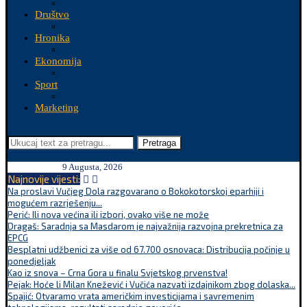
Društvo
Hronika
Ekonomija
Sport
Marketing
Pretraga
9 Augusta, 2026
Najnovije vijesti:
Na proslavi Vučjeg Dola razgovarano o Bokokotorskoj eparhiji i
mogućem razrješenju...
Perić: Ili nova većina ili izbori, ovako više ne može
Dragaš: Saradnja sa Masdarom je najvažnija razvojna prekretnica za
EPCG
Besplatni udžbenici za više od 67.700 osnovaca: Distribucija počinje u
ponedjeljak
Kao iz snova – Crna Gora u finalu Svjetskog prvenstva!
Pejak: Hoće li Milan Knežević i Vučića nazvati izdajnikom zbog dolaska...
Spajić: Otvaramo vrata američkim investicijama i savremenim