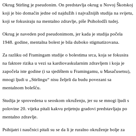
Okrug Stirling je pseudonim. On predstavlja okrug u Novoj Škotskoj
koji je bio domaćin jedne od najdužih i najvažnijih studija na svijetu,
koji se fokusiraju na mentalno zdravlje, piše Psiholodži tudej.
Okrug je naveden pod pseudonimom, jer kada je studija počela
1948. godine, mentalna bolest je bila duboko stigmatizovana.
Za razliku od Framingam studije o bolestima srca, koja se fokusira
na faktore rizika u vezi sa kardiovaskularnim zdravljem i koja je
započela iste godine (i sa sjedištem u Framingamu, u Masačusetsu),
mnogi ljudi u „Stirlingu“ nisu željeli da budu povezani sa
mentalnom bolešću.
Studija je sprovedena u seoskom okruženju, jer su se mnogi ljudi s
polovine 20. vijeka pitali kakvu prijetnju gradovi predstavljaju po
mentalno zdravlje.
Psihijatri i naučnici pitali su se da li je ruralno okruženje bolje za