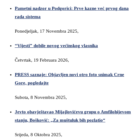
Pametni nadzor u Podgorici: Prve kazne već prvog dana
rada sistema
Ponedjeljak, 17 Novembra 2025,
“Vijesti” dobile novog većinskog vlasnika
Četvrtak, 19 Februara 2026,
PRESS saznaje: Objavljen novi otro foto snimak Crne
Gore, pogledajte
Subota, 8 Novembra 2025,
Jevto obavještavao Mijajlovićevu grupu o Amfilohijevom
stanju, Bošković: „Za muštuluk bih pozlatio“
Srijeda, 8 Oktobra 2025,