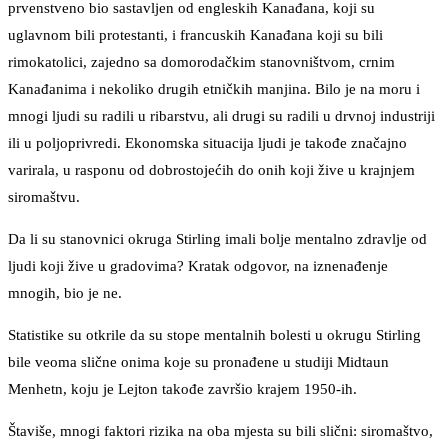
prvenstveno bio sastavljen od engleskih Kanađana, koji su
uglavnom bili protestanti, i francuskih Kanađana koji su bili
rimokatolici, zajedno sa domorodačkim stanovništvom, crnim
Kanađanima i nekoliko drugih etničkih manjina. Bilo je na moru i
mnogi ljudi su radili u ribarstvu, ali drugi su radili u drvnoj industriji
ili u poljoprivredi. Ekonomska situacija ljudi je takođe značajno
varirala, u rasponu od dobrostojećih do onih koji žive u krajnjem
siromaštvu.
Da li su stanovnici okruga Stirling imali bolje mentalno zdravlje od
ljudi koji žive u gradovima? Kratak odgovor, na iznenađenje
mnogih, bio je ne.
Statistike su otkrile da su stope mentalnih bolesti u okrugu Stirling
bile veoma slične onima koje su pronađene u studiji Midtaun
Menhetn, koju je Lejton takođe završio krajem 1950-ih.
Štaviše, mnogi faktori rizika na oba mjesta su bili slični: siromaštvo,