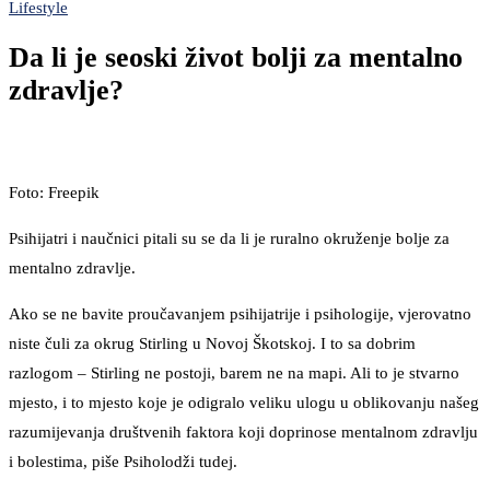
Lifestyle
Da li je seoski život bolji za mentalno
zdravlje?
Foto: Freepik
Psihijatri i naučnici pitali su se da li je ruralno okruženje bolje za
mentalno zdravlje.
Ako se ne bavite proučavanjem psihijatrije i psihologije, vjerovatno
niste čuli za okrug Stirling u Novoj Škotskoj. I to sa dobrim
razlogom – Stirling ne postoji, barem ne na mapi. Ali to je stvarno
mjesto, i to mjesto koje je odigralo veliku ulogu u oblikovanju našeg
razumijevanja društvenih faktora koji doprinose mentalnom zdravlju
i bolestima, piše Psiholodži tudej.