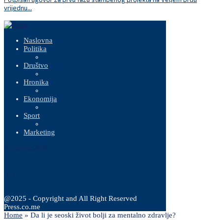
vrijednu...
Naslovna
Politika
Društvo
Hronika
Ekonomija
Sport
Marketing
9 Augusta, 2026
@2025 - Copyright and All Right Reserved
Press.co.me
Home
»
Da li je seoski život bolji za mentalno zdravlje?