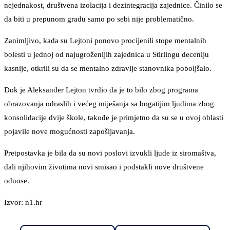
nejednakost, društvena izolacija i dezintegracija zajednice. Činilo se
da biti u prepunom gradu samo po sebi nije problematično.
Zanimljivo, kada su Lejtoni ponovo procijenili stope mentalnih
bolesti u jednoj od najugroženijih zajednica u Stirlingu deceniju
kasnije, otkrili su da se mentalno zdravlje stanovnika poboljšalo.
Dok je Aleksander Lejton tvrdio da je to bilo zbog programa
obrazovanja odraslih i većeg miješanja sa bogatijim ljudima zbog
konsolidacije dvije škole, takođe je primjetno da su se u ovoj oblasti
pojavile nove mogućnosti zapošljavanja.
Pretpostavka je bila da su novi poslovi izvukli ljude iz siromaštva,
dali njihovim životima novi smisao i podstakli nove društvene
odnose.
Izvor: n1.hr