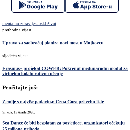
PREUZMI NA
PREUZMI NA
Google Play
App Store-u
mentalno zdravlje
seoski život
prethodna vijest
Uprava za saobraćaj planira novi most u Mojkovcu
sljedeća vijest
Erasmus+ projekat COWEB: Pokrenut međunarodni modul za
virtuelno kolaborativno učenje
Pročitajte još:
Zemlje s najviše padavina: Crna Gora pri vrhu liste
Srijeda, 15 Aprila 2026,
Sea Dance će biti besplatan za posjetioce, organizatori očekuju
25 miliona prihoda