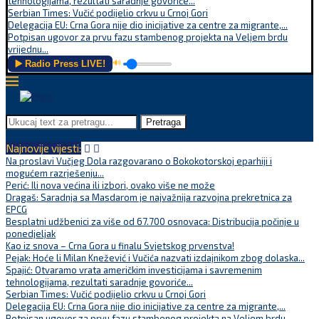
tehnologijama, rezultati saradnje govoriće...
Serbian Times: Vučić podijelio crkvu u Crnoj Gori
Delegacija EU: Crna Gora nije dio inicijative za centre za migrante,...
Potpisan ugovor za prvu fazu stambenog projekta na Veljem brdu
vrijednu...
▶️ Radio Press LIVE!
🔊
Pretraga
Najnovije vijesti:
Na proslavi Vučjeg Dola razgovarano o Bokokotorskoj eparhiji i
mogućem razrješenju...
Perić: Ili nova većina ili izbori, ovako više ne može
Dragaš: Saradnja sa Masdarom je najvažnija razvojna prekretnica za
EPCG
Besplatni udžbenici za više od 67.700 osnovaca: Distribucija počinje u
ponedjeljak
Kao iz snova – Crna Gora u finalu Svjetskog prvenstva!
Pejak: Hoće li Milan Knežević i Vučića nazvati izdajnikom zbog dolaska...
Spajić: Otvaramo vrata američkim investicijama i savremenim
tehnologijama, rezultati saradnje govoriće...
Serbian Times: Vučić podijelio crkvu u Crnoj Gori
Delegacija EU: Crna Gora nije dio inicijative za centre za migrante,...
Potpisan ugovor za prvu fazu stambenog projekta na Veljem brdu