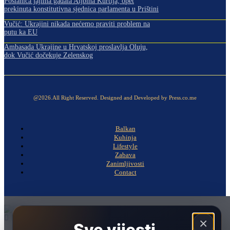
Poslanica jajima gađala Aljbina Kurtija, opet
prekinuta konstitutivna sjednica parlamenta u Prištini
Vučić: Ukrajini nikada nećemo praviti problem na
putu ka EU
Ambasada Ukrajine u Hrvatskoj proslavlja Oluju,
dok Vučić dočekuje Zelenskog
@2026.All Right Reserved. Designed and Developed by Press.co.me
Balkan
Kuhinja
Lifestyle
Zabava
Zanimljivosti
Contact
×