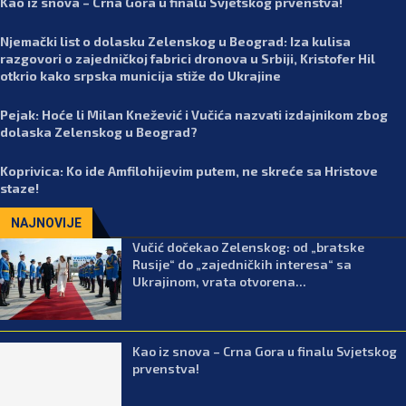
Kao iz snova – Crna Gora u finalu Svjetskog prvenstva!
Njemački list o dolasku Zelenskog u Beograd: Iza kulisa
razgovori o zajedničkoj fabrici dronova u Srbiji, Kristofer Hil
otkrio kako srpska municija stiže do Ukrajine
Pejak: Hoće li Milan Knežević i Vučića nazvati izdajnikom zbog
dolaska Zelenskog u Beograd?
Koprivica: Ko ide Amfilohijevim putem, ne skreće sa Hristove
staze!
NAJNOVIJE
Vučić dočekao Zelenskog: od „bratske
Rusije“ do „zajedničkih interesa“ sa
Ukrajinom, vrata otvorena...
Kao iz snova – Crna Gora u finalu Svjetskog
prvenstva!