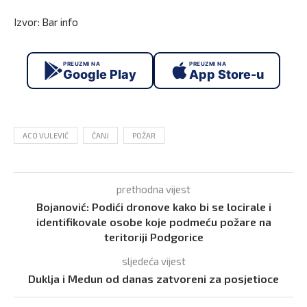
Izvor: Bar info
PREUZMI NA
PREUZMI NA
Google Play
App Store-u
ACO VULEVIĆ
ČANJ
POŽAR
prethodna vijest
Bojanović: Podići dronove kako bi se locirale i
identifikovale osobe koje podmeću požare na
teritoriji Podgorice
sljedeća vijest
Duklja i Medun od danas zatvoreni za posjetioce