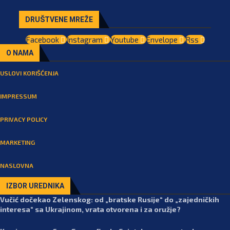
DRUŠTVENE MREŽE
Facebook
Instagram
Youtube
Envelope
Rss
O NAMA
USLOVI KORIŠĆENJA
IMPRESSUM
PRIVACY POLICY
MARKETING
NASLOVNA
IZBOR UREDNIKA
Vučić dočekao Zelenskog: od „bratske Rusije“ do „zajedničkih
interesa“ sa Ukrajinom, vrata otvorena i za oružje?