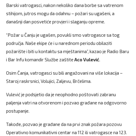
Barski vatrogasci, nakon nekoliko dana borbe sa vatrenom
stihijom, jutros mogu da odahnu – požari su ugašeni, a
današnji dan posvetiće provjeri i slaganju opreme.
“Požar u Čanju je ugašen, povukli smo vatrogasce sa tog
područja. Naše ekipe će i u narednom periodu obilaziti
požarište i biti u kontaktu sa mještanima”, kazao je Radio Baru
i Bar Infu komandir Službe zaštite
Aco Vulević
.
Osim Čanja, vatrogasci su bili angažovani na više lokacija –
Staroj raskrsnici, Volujici, Zaljevu, Brčelima.
Vulević je podsjetio da je neophodno poštovati zabranu
paljenja vatri na otvorenom i pozvao građane na odgovorno
postupanje.
Takođe, pozvao je građane da na prvi znak požara pozovu
Operativno komunikativni centar na 112 ili vatrogasce na 123.