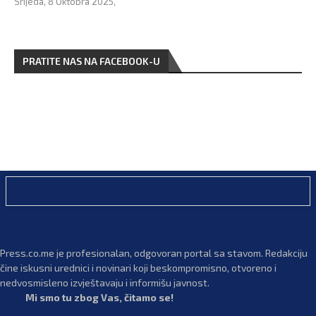
Srijeda, 8 Oktobra 2025,
PRATITE NAS NA FACEBOOK-U
Press.co.me je profesionalan, odgovoran portal sa stavom. Redakciju
čine iskusni urednici i novinari koji beskompromisno, otvoreno i
nedvosmisleno izvještavaju i informišu javnost.
Mi smo tu zbog Vas, čitamo se!