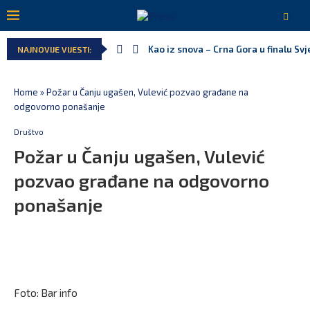
Kao iz snova – Crna Gora u finalu Sv
NAJNOVIJE VIJESTI:
Home
»
Požar u Čanju ugašen, Vulević pozvao građane na
odgovorno ponašanje
Društvo
Požar u Čanju ugašen, Vulević
pozvao građane na odgovorno
ponašanje
Foto: Bar info